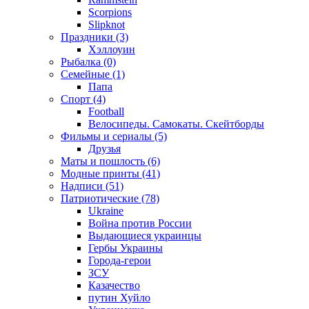
Scorpions
Slipknot
Праздники (3)
Хэллоуин
Рыбалка (0)
Семейные (1)
Папа
Спорт (4)
Football
Велосипеды. Самокаты. Скейтборды
Фильмы и сериалы (5)
Друзья
Маты и пошлость (6)
Модные принты (41)
Надписи (51)
Патриотические (78)
Ukraine
Война против России
Выдающиеся украинцы
Гербы Украины
Города-герои
ЗСУ
Казачество
путин Хуйло