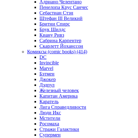
Адриано Челентано
Пенелопа Крус Санчес
Себастиан Стэн
Штефан III Великий
Бритни Спирс
Брук Шилдс
Киану Ривз
Сабрина Карпентер
Скарлетт Йоханссон
Комиксы (comic books) (414)
DC
Invincible
Marvel
Бэтмен
Джокер
Дэдпул
Железный человек
Капитан Америка
Каратель
Лига Справедливости
Люди Икс
Мстители
Росомаха
Стражи Галактики
Супермен