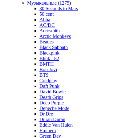
Музыкальные (1275)
30 Seconds to Mars
50 cent
Abba
AC/DC
Aerosmith
Arctic Monkeys
Beatles
Black Sabbath
Blackpink
Blink-182
BMTH
Bon Jovi
BTS
Coldplay
Daft Punk
David Bowie
Death Grips
Deep Purple
Depeche Mode
Dr.Dre
Duran Duran
Eddie Van Halen
Eminem
Green Day