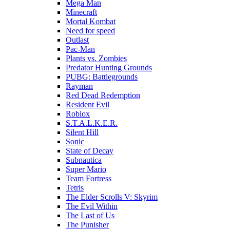
Mega Man
Minecraft
Mortal Kombat
Need for speed
Outlast
Pac-Man
Plants vs. Zombies
Predator Hunting Grounds
PUBG: Battlegrounds
Rayman
Red Dead Redemption
Resident Evil
Roblox
S.T.A.L.K.E.R.
Silent Hill
Sonic
State of Decay
Subnautica
Super Mario
Team Fortress
Tetris
The Elder Scrolls V: Skyrim
The Evil Within
The Last of Us
The Punisher