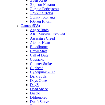
Эден Азар
Эдисон Кавани
Эндрю Робертсон
Эрик Кантона
Эрлинг Холанд
Юрген Клопп
Games (538)
Angry Birds
ARK Survival Evolved
Assassin's Creed
Atomic Heart
Bloodborne
Brawl Stars
Call of Duty
Cossacks
Counter-Strike
Cuphead
Cyberpunk 2077
Dark Souls
Days Gone
DayZ
Dead Space
Diablo
Dishonored
Don’t Starve