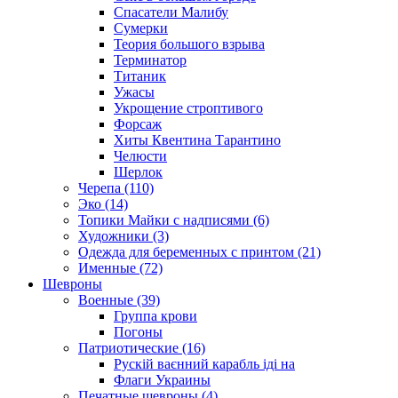
Спасатели Малибу
Сумерки
Теория большого взрыва
Терминатор
Титаник
Ужасы
Укрощение строптивого
Форсаж
Хиты Квентина Тарантино
Челюсти
Шерлок
Черепа (110)
Эко (14)
Топики Майки с надписями (6)
Художники (3)
Одежда для беременных с принтом (21)
Именные (72)
Шевроны
Военные (39)
Группа крови
Погоны
Патриотические (16)
Рускій ваєнний карабль іді на
Флаги Украины
Печатные шевроны (4)