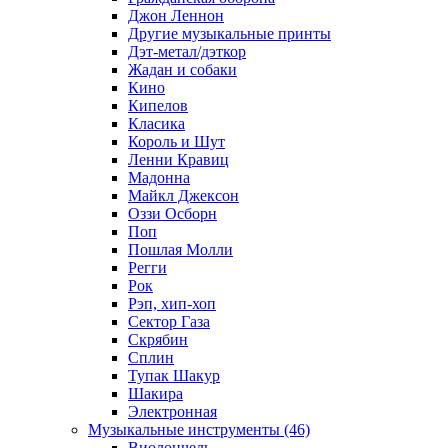
Джон Леннон
Другие музыкальные принты
Дэт-метал/дэткор
Жадан и собаки
Кино
Кипелов
Класика
Король и Шут
Ленни Кравиц
Мадонна
Майкл Джексон
Оззи Осборн
Поп
Пошлая Молли
Регги
Рок
Рэп, хип-хоп
Сектор Газа
Скрябин
Сплин
Тупак Шакур
Шакира
Электронная
Музыкальные инструменты (46)
Виолончель