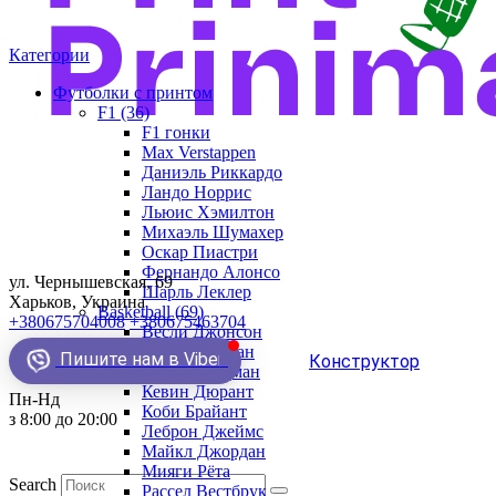
Категории
Футболки с принтом
F1 (36)
F1 гонки
Max Verstappen
Даниэль Риккардо
Ландо Норрис
Льюис Хэмилтон
Михаэль Шумахер
Оскар Пиастри
Фернандо Алонсо
ул. Чернышевская, 69
Шарль Леклер
Харьков, Украина
Basketball (69)
+380675704008
+380675463704
Весли Джонсон
Демар Деразан
Пишите нам в Viber
Конструктор
Деннис Родман
Кевин Дюрант
Пн-Нд
Коби Брайант
з 8:00 до 20:00
Леброн Джеймс
Майкл Джордан
Мияги Рёта
Search
Рассел Вестбрук