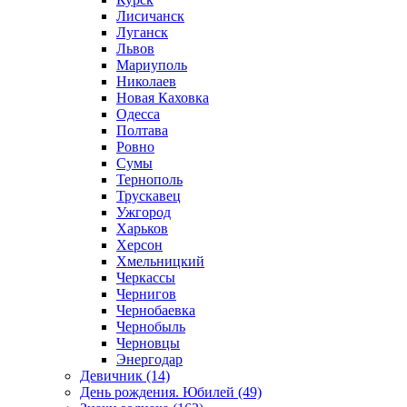
Лисичанск
Луганск
Львов
Мариуполь
Николаев
Новая Каховка
Одесса
Полтава
Ровно
Сумы
Тернополь
Трускавец
Ужгород
Харьков
Херсон
Хмельницкий
Черкассы
Чернигов
Чернобаевка
Чернобыль
Черновцы
Энергодар
Девичник (14)
День рождения. Юбилей (49)