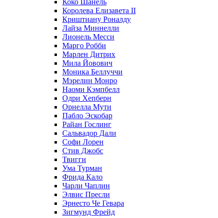
Коко Шанель
Королева Елизавета II
Криштиану Роналду
Лайза Миннелли
Лионель Месси
Марго Робби
Марлен Дитрих
Мила Йовович
Моника Беллуччи
Мэрелин Монро
Наоми Кэмпбелл
Одри Хепберн
Орнелла Мути
Пабло Эскобар
Райан Гослинг
Сальвадор Дали
Софи Лорен
Стив Джобс
Твигги
Ума Турман
Фрида Кало
Чарли Чаплин
Элвис Пресли
Эрнесто Че Гевара
Зигмунд Фрейд