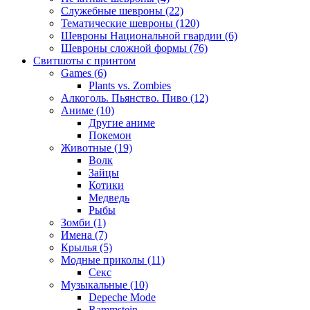
Служебные шевроны (22)
Тематические шевроны (120)
Шевроны Национальной гвардии (6)
Шевроны сложной формы (76)
Свитшоты с принтом
Games (6)
Plants vs. Zombies
Алкоголь. Пьянство. Пиво (12)
Аниме (10)
Другие аниме
Покемон
Животные (19)
Волк
Зайцы
Котики
Медведь
Рыбы
Зомби (1)
Имена (7)
Крылья (5)
Модные приколы (11)
Секс
Музыкальные (10)
Depeche Mode
Rammstein