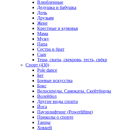
Влюбленные
Дедушка и бабушка
Дочь
Друзьям
Жене
Крестные и кумовья
Мама
Мужу
Папа
Сестра и брат
Сын
Теща, сваты, свекровь, тесть, свёкр
Спорт (430)
Pole dance
Бег
Боевые искусства
Бокс
Велосипеды. Самокаты. Скейтборды
Волейбол
Другие виды спорта
Йога
Пауэрлифтинг (Powerlifting)
Приколы о спорте
Танцы
Хоккей