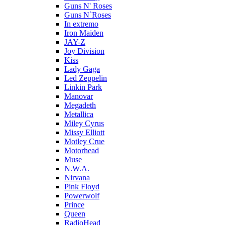
Guns N' Roses
Guns N`Roses
In extremo
Iron Maiden
JAY-Z
Joy Division
Kiss
Lady Gaga
Led Zeppelin
Linkin Park
Manovar
Megadeth
Metallica
Miley Cyrus
Missy Elliott
Motley Crue
Motorhead
Muse
N.W.A.
Nirvana
Pink Floyd
Powerwolf
Prince
Queen
RadioHead