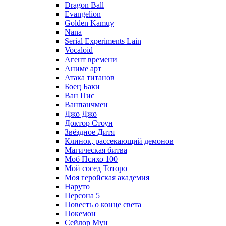
Dragon Ball
Evangelion
Golden Kamuy
Nana
Serial Experiments Lain
Vocaloid
Агент времени
Аниме арт
Атака титанов
Боец Баки
Ван Пис
Ванпанчмен
Джо Джо
Доктор Стоун
Звёздное Дитя
Клинок, рассекающий демонов
Магическая битва
Моб Психо 100
Мой сосед Тоторо
Моя геройская академия
Наруто
Персона 5
Повесть о конце света
Покемон
Сейлор Мун