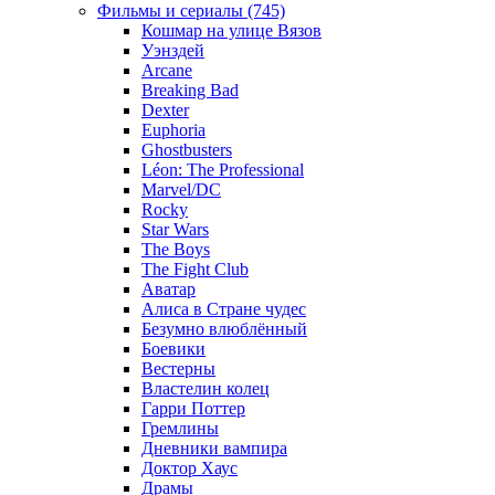
Фильмы и сериалы (745)
Кошмар на улице Вязов
Уэнздей
Arcane
Breaking Bad
Dexter
Euphoria
Ghostbusters
Léon: The Professional
Marvel/DC
Rocky
Star Wars
The Boys
The Fight Club
Аватар
Алиса в Стране чудес
Безумно влюблённый
Боевики
Вестерны
Властелин колец
Гарри Поттер
Гремлины
Дневники вампира
Доктор Хаус
Драмы