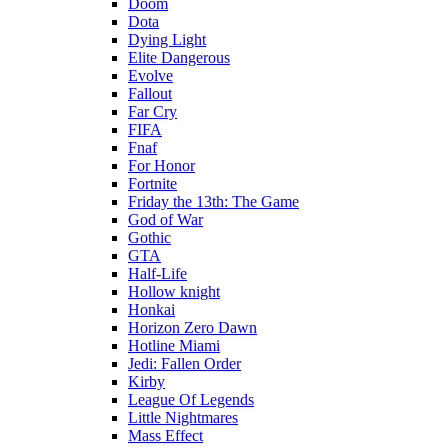
Doom
Dota
Dying Light
Elite Dangerous
Evolve
Fallout
Far Cry
FIFA
Fnaf
For Honor
Fortnite
Friday the 13th: The Game
God of War
Gothic
GTA
Half-Life
Hollow knight
Honkai
Horizon Zero Dawn
Hotline Miami
Jedi: Fallen Order
Kirby
League Of Legends
Little Nightmares
Mass Effect