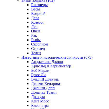
Знаки зодиака (162)
Близнецы
Весы
Водолей
Дева
Козерог
Лев
Овен
Рак
Рыбы
Скорпион
Стрелец
Телец
Известные и исторические личности (675)
Анджелина Джоли
Арнольд Шварценеггер
Боб Марли
Брюс Ли
Влад III Дракула
Джими Хендрикс
Джонни Депп
Дональд Трамп
Дракула
Кейт Мосс
Клеопатра