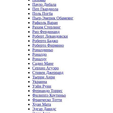
Пауло Дибала
Пеп Гвардиола
Поль Погба
Пьер-Эмерик Обамеянг
Рафаэль Варан
Рахим Стерлинг
Рио Фердинанд
Роберт Левандовски
Роберто Баджо
Роберто Фирмино
Роналдиньо
Роналдо
Роналду
Садио Мане
Серхио Агуэро
Стивен Джеррард
Тьерри Анри
Украина
Уэйн Руни
Фернандо Торрес
Филиппэ Коутиньо
Франческо Тотти
Хуан Мата
Эдгар Давидс