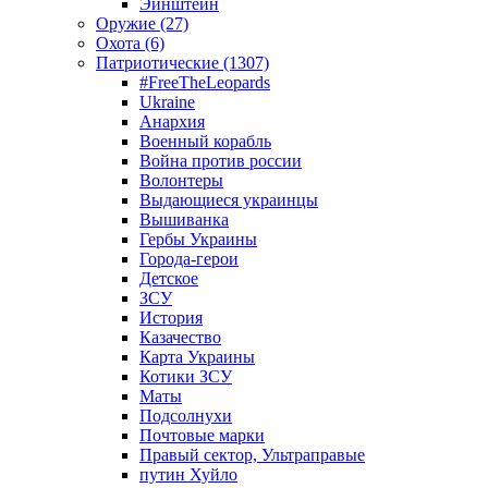
Эйнштейн
Оружие (27)
Охота (6)
Патриотические (1307)
#FreeTheLeopards
Ukraine
Анархия
Военный корабль
Война против россии
Волонтеры
Выдающиеся украинцы
Вышиванка
Гербы Украины
Города-герои
Детское
ЗСУ
История
Казачество
Карта Украины
Котики ЗСУ
Маты
Подсолнухи
Почтовые марки
Правый сектор, Ультраправые
путин Хуйло