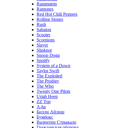
Rammstein
Ramones
Red Hot Chili Peppers
Rolling Stones
Rush
Sabaton
Scooter
Scorpions
Slayer
Slipknot
Snoop Dogg
Spotify
System of a Down
Taylor Swift
The Exploited
The Prodigy
The Who
Twenty One Pilots
Uriah Heep
ZZ Top
А-ha
Билли Айлиш
Бумбокс
Валентин Стрыкало
Гражданская оборона