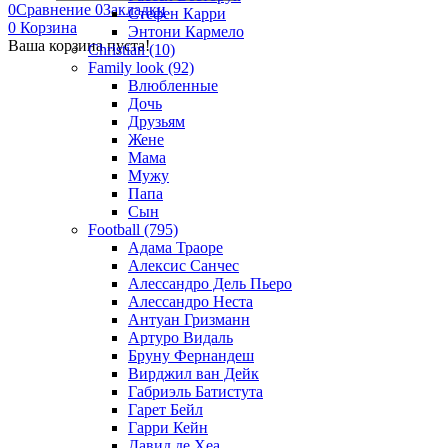
0
Сравнение
0
Закладки
Стефен Карри
0
Корзина
Энтони Кармело
Ваша корзина пуста!
Christian (10)
Family look (92)
Влюбленные
Дочь
Друзьям
Жене
Мама
Мужу
Папа
Сын
Football (795)
Адама Траоре
Алексис Санчес
Алессандро Дель Пьеро
Алессандро Неста
Антуан Гризманн
Артуро Видаль
Бруну Фернандеш
Вирджил ван Дейк
Габриэль Батистута
Гарет Бейл
Гарри Кейн
Давид де Хеа