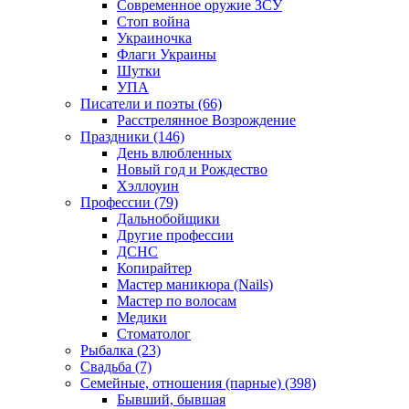
Современное оружие ЗСУ
Стоп война
Украиночка
Флаги Украины
Шутки
УПА
Писатели и поэты (66)
Расстрелянное Возрождение
Праздники (146)
День влюбленных
Новый год и Рождество
Хэллоуин
Профессии (79)
Дальнобойщики
Другие профессии
ДСНС
Копирайтер
Мастер маникюра (Nails)
Мастер по волосам
Медики
Стоматолог
Рыбалка (23)
Свадьба (7)
Семейные, отношения (парные) (398)
Бывший, бывшая