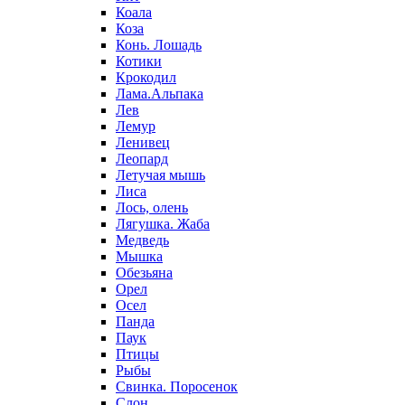
Коала
Коза
Конь. Лошадь
Котики
Крокодил
Лама.Альпака
Лев
Лемур
Ленивец
Леопард
Летучая мышь
Лиса
Лось, олень
Лягушка. Жаба
Медведь
Мышка
Обезьяна
Орел
Осел
Панда
Паук
Птицы
Рыбы
Свинка. Поросенок
Слон