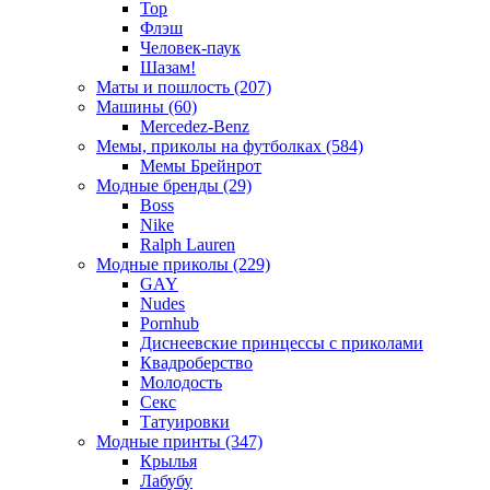
Тор
Флэш
Человек-паук
Шазам!
Маты и пошлость (207)
Машины (60)
Mercedez-Benz
Мемы, приколы на футболках (584)
Мемы Брейнрот
Модные бренды (29)
Boss
Nike
Ralph Lauren
Модные приколы (229)
GAY
Nudes
Pornhub
Диснеевские принцессы с приколами
Квадроберство
Молодость
Секс
Татуировки
Модные принты (347)
Крылья
Лабубу