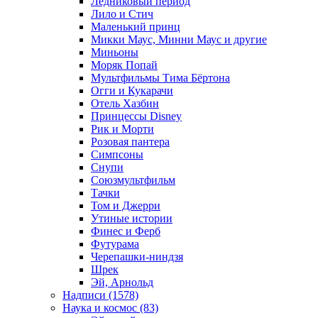
Ледниковый период
Лило и Стич
Маленький принц
Микки Маус, Минни Маус и другие
Миньоны
Моряк Попай
Мультфильмы Тима Бёртона
Огги и Кукарачи
Отель Хазбин
Принцессы Disney
Рик и Морти
Розовая пантера
Симпсоны
Снупи
Союзмультфильм
Тачки
Том и Джерри
Утиные истории
Финес и Ферб
Футурама
Черепашки-ниндзя
Шрек
Эй, Арнольд
Надписи (1578)
Наука и космос (83)