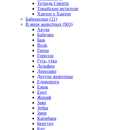
Тетрадь Смерти
Токийские мстители
Хантер х Хантер
Байкерские (21)
В мире животных (903)
Акула
Бабочки
Бык
Волк
Гиена
Горилла
Гусь, утка
Дельфин
Динозавр
Другие животные
Единороги
Ежик
Енот
Жираф
Заяц
Зебра
Змея
Капибара
Кенгуру
Кит