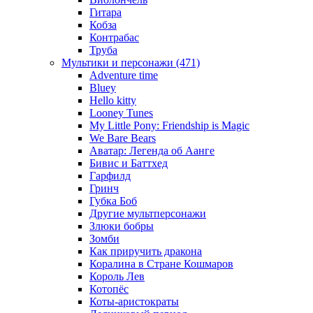
Гитара
Кобза
Контрабас
Труба
Мультики и персонажи (471)
Adventure time
Bluey
Hello kitty
Looney Tunes
My Little Pony: Friendship is Magic
We Bare Bears
Аватар: Легенда об Аанге
Бивис и Баттхед
Гарфилд
Гринч
Губка Боб
Другие мультперсонажи
Злюки бобры
Зомби
Как приручить дракона
Коралина в Стране Кошмаров
Король Лев
Котопёс
Коты-аристократы