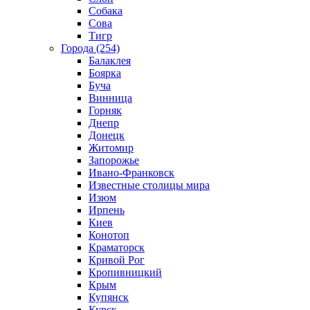
Собака
Сова
Тигр
Города (254)
Балаклея
Боярка
Буча
Винница
Горняк
Днепр
Донецк
Житомир
Запорожье
Ивано-Франковск
Известные столицы мира
Изюм
Ирпень
Киев
Конотоп
Краматорск
Кривой Рог
Кропивницкий
Крым
Купянск
Курск