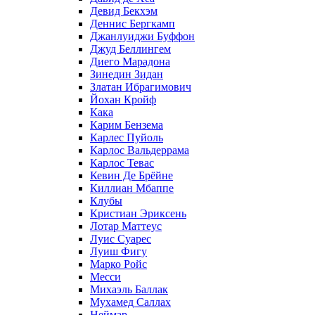
Девид Бекхэм
Деннис Бергкамп
Джанлуиджи Буффон
Джуд Беллингем
Диего Марадона
Зинедин Зидан
Златан Ибрагимович
Йохан Кройф
Кака
Карим Бензема
Карлес Пуйоль
Карлос Вальдеррама
Карлос Тевас
Кевин Де Брёйне
Киллиан Мбаппе
Клубы
Кристиан Эриксень
Лотар Маттеус
Луис Суарес
Луиш Фигу
Марко Ройс
Месси
Михаэль Баллак
Мухамед Саллах
Неймар