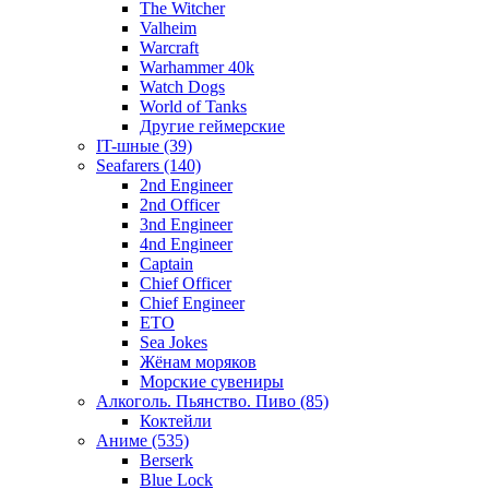
The Witcher
Valheim
Warcraft
Warhammer 40k
Watch Dogs
World of Tanks
Другие геймерские
IT-шные (39)
Seafarers (140)
2nd Engineer
2nd Officer
3nd Engineer
4nd Engineer
Captain
Chief Officer
Chief Еngineer
ETO
Sea Jokes
Жёнам моряков
Морские сувениры
Алкоголь. Пьянство. Пиво (85)
Коктейли
Аниме (535)
Berserk
Blue Lock