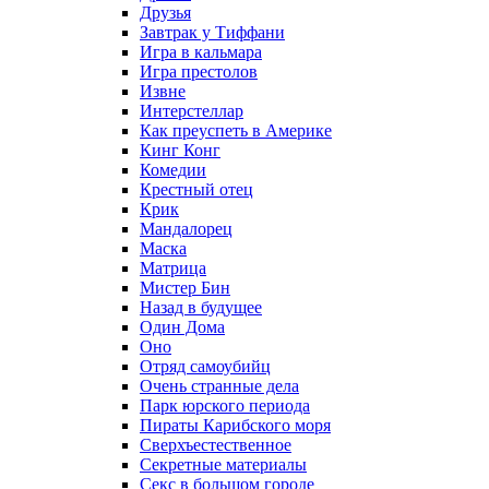
Друзья
Завтрак у Тиффани
Игра в кальмара
Игра престолов
Извне
Интерстеллар
Как преуспеть в Америке
Кинг Конг
Комедии
Крестный отец
Крик
Мандалорец
Маска
Матрица
Мистер Бин
Назад в будущее
Один Дома
Оно
Отряд самоубийц
Очень странные дела
Парк юрского периода
Пираты Карибского моря
Сверхъестественное
Секретные материалы
Секс в большом городе