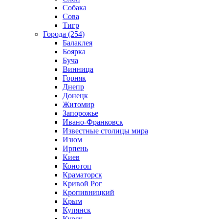
Собака
Сова
Тигр
Города (254)
Балаклея
Боярка
Буча
Винница
Горняк
Днепр
Донецк
Житомир
Запорожье
Ивано-Франковск
Известные столицы мира
Изюм
Ирпень
Киев
Конотоп
Краматорск
Кривой Рог
Кропивницкий
Крым
Купянск
Курск