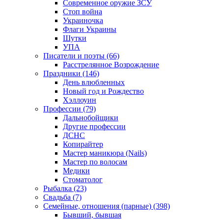
Современное оружие ЗСУ
Стоп война
Украиночка
Флаги Украины
Шутки
УПА
Писатели и поэты (66)
Расстрелянное Возрождение
Праздники (146)
День влюбленных
Новый год и Рождество
Хэллоуин
Профессии (79)
Дальнобойщики
Другие профессии
ДСНС
Копирайтер
Мастер маникюра (Nails)
Мастер по волосам
Медики
Стоматолог
Рыбалка (23)
Свадьба (7)
Семейные, отношения (парные) (398)
Бывший, бывшая