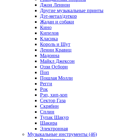
Джон Леннон
Другие музыкальные принты
Дэт-метал/дэткор
Жадан и собаки
Кино
Кипелов
Класика
Король и Шут
Ленни Кравиц
Мадонна
Майкл Джексон
Оззи Осборн
Поп
Пошлая Молли
Регги
Рок
Рэп, хип-хоп
Сектор Газа
Скрябин
Сплин
Тупак Шакур
Шакира
Электронная
Музыкальные инструменты (46)
Виолончель