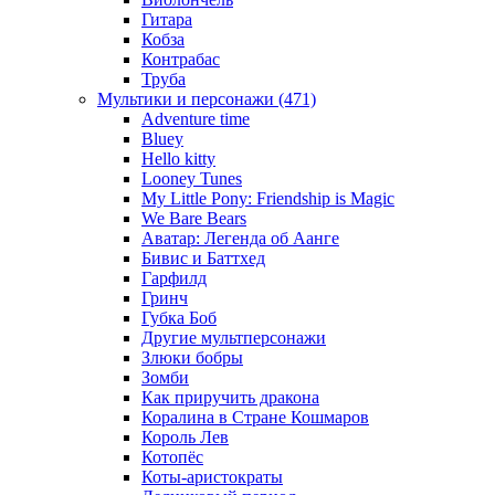
Гитара
Кобза
Контрабас
Труба
Мультики и персонажи (471)
Adventure time
Bluey
Hello kitty
Looney Tunes
My Little Pony: Friendship is Magic
We Bare Bears
Аватар: Легенда об Аанге
Бивис и Баттхед
Гарфилд
Гринч
Губка Боб
Другие мультперсонажи
Злюки бобры
Зомби
Как приручить дракона
Коралина в Стране Кошмаров
Король Лев
Котопёс
Коты-аристократы