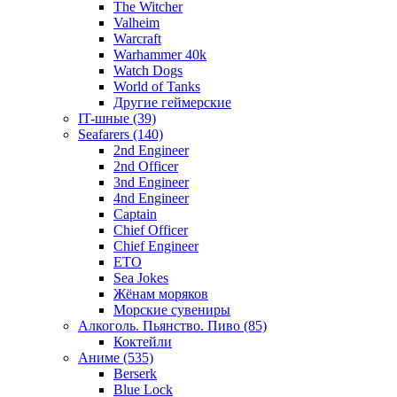
The Witcher
Valheim
Warcraft
Warhammer 40k
Watch Dogs
World of Tanks
Другие геймерские
IT-шные (39)
Seafarers (140)
2nd Engineer
2nd Officer
3nd Engineer
4nd Engineer
Captain
Chief Officer
Chief Еngineer
ETO
Sea Jokes
Жёнам моряков
Морские сувениры
Алкоголь. Пьянство. Пиво (85)
Коктейли
Аниме (535)
Berserk
Blue Lock