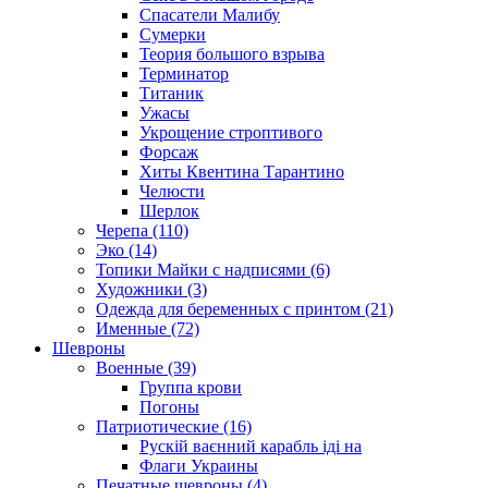
Спасатели Малибу
Сумерки
Теория большого взрыва
Терминатор
Титаник
Ужасы
Укрощение строптивого
Форсаж
Хиты Квентина Тарантино
Челюсти
Шерлок
Черепа (110)
Эко (14)
Топики Майки с надписями (6)
Художники (3)
Одежда для беременных с принтом (21)
Именные (72)
Шевроны
Военные (39)
Группа крови
Погоны
Патриотические (16)
Рускій ваєнний карабль іді на
Флаги Украины
Печатные шевроны (4)