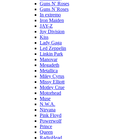
Guns N' Roses
Guns N`Roses
In extremo
Iron Maiden
JAY-Z
Joy Division
Kiss
Lady Gaga
Led Zeppelin
Linkin Park
Manovar
Megadeth
Metallica
Miley Cyrus
Missy Elliott
Motley Crue
Motorhead
Muse
N.W.A.
Nirvana
Pink Floyd
Powerwolf
Prince
Queen
RadioHead