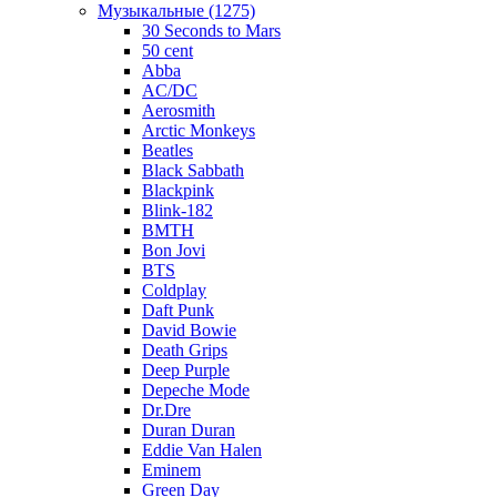
Музыкальные (1275)
30 Seconds to Mars
50 cent
Abba
AC/DC
Aerosmith
Arctic Monkeys
Beatles
Black Sabbath
Blackpink
Blink-182
BMTH
Bon Jovi
BTS
Coldplay
Daft Punk
David Bowie
Death Grips
Deep Purple
Depeche Mode
Dr.Dre
Duran Duran
Eddie Van Halen
Eminem
Green Day