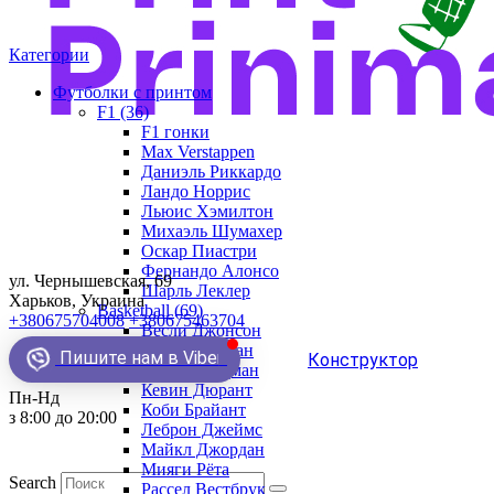
Категории
Футболки с принтом
F1 (36)
F1 гонки
Max Verstappen
Даниэль Риккардо
Ландо Норрис
Льюис Хэмилтон
Михаэль Шумахер
Оскар Пиастри
Фернандо Алонсо
ул. Чернышевская, 69
Шарль Леклер
Харьков, Украина
Basketball (69)
+380675704008
+380675463704
Весли Джонсон
Демар Деразан
Пишите нам в Viber
Конструктор
Деннис Родман
Кевин Дюрант
Пн-Нд
Коби Брайант
з 8:00 до 20:00
Леброн Джеймс
Майкл Джордан
Мияги Рёта
Search
Рассел Вестбрук