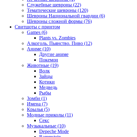
Служебные шевроны (22)
Тематические шевроны (120)
Шевроны Национальной гвардии (6)
Шевроны сложной формы (76)
Свитшоты с принтом
Games (6)
Plants vs. Zombies
Алкоголь. Пьянство. Пиво (12)
Аниме (10)
Другие аниме
Покемон
Животные (19)
Волк
Зайцы
Котики
Медведь
Рыбы
Зомби (1)
Имена (7)
Крылья (5)
Модные приколы (11)
Секс
Музыкальные (10)
Depeche Mode
Rammstein