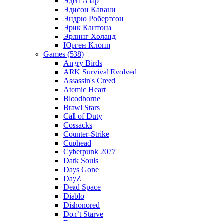
Эден Азар
Эдисон Кавани
Эндрю Робертсон
Эрик Кантона
Эрлинг Холанд
Юрген Клопп
Games (538)
Angry Birds
ARK Survival Evolved
Assassin's Creed
Atomic Heart
Bloodborne
Brawl Stars
Call of Duty
Cossacks
Counter-Strike
Cuphead
Cyberpunk 2077
Dark Souls
Days Gone
DayZ
Dead Space
Diablo
Dishonored
Don’t Starve