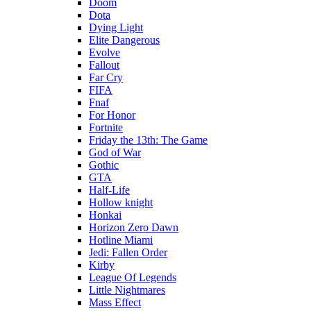
Doom
Dota
Dying Light
Elite Dangerous
Evolve
Fallout
Far Cry
FIFA
Fnaf
For Honor
Fortnite
Friday the 13th: The Game
God of War
Gothic
GTA
Half-Life
Hollow knight
Honkai
Horizon Zero Dawn
Hotline Miami
Jedi: Fallen Order
Kirby
League Of Legends
Little Nightmares
Mass Effect