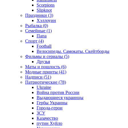
Scorpions
Slipknot
Праздники (3)
Хэллоуин
Рыбалка (0)
Семейные (1)
Папа
Спорт (4)
Football
Велосипеды. Самокаты. Скейтборды
Фильмы и сериалы (5)
Друзья
Маты и пошлость (6)
Модные принты (41)
Надписи (51)
Патриотические (78)
Ukraine
Война против России
Выдающиеся украинцы
Гербы Украины
Города-герои
ЗСУ
Казачество
путин Хуйло