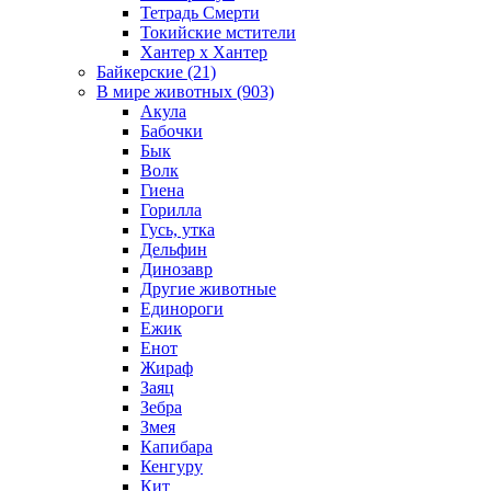
Тетрадь Смерти
Токийские мстители
Хантер х Хантер
Байкерские (21)
В мире животных (903)
Акула
Бабочки
Бык
Волк
Гиена
Горилла
Гусь, утка
Дельфин
Динозавр
Другие животные
Единороги
Ежик
Енот
Жираф
Заяц
Зебра
Змея
Капибара
Кенгуру
Кит