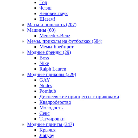
Тор
Флэш
Человек-паук
Шазам!
Маты и пошлость (207)
Машины (60)
Mercedez-Benz
Мемы, приколы на футболках (584)
Мемы Брейнрот
Модные бренды (29)
Boss
Nike
Ralph Lauren
Модные приколы (229)
GAY
Nudes
Pornhub
Диснеевские принцессы с приколами
Квадроберство
Молодость
Секс
Татуировки
Модные принты (347)
Крылья
Лабубу