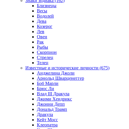
Знаки зодиака (162)
Близнецы
Весы
Водолей
Дева
Козерог
Лев
Овен
Рак
Рыбы
Скорпион
Стрелец
Телец
Известные и исторические личности (675)
Анджелина Джоли
Арнольд Шварценеггер
Боб Марли
Брюс Ли
Влад III Дракула
Джими Хендрикс
Джонни Депп
Дональд Трамп
Дракула
Кейт Мосс
Клеопатра