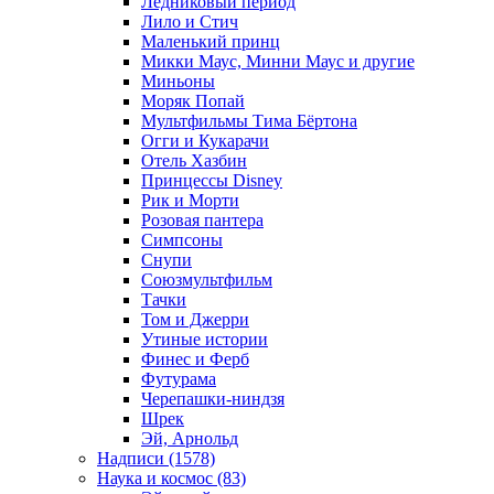
Ледниковый период
Лило и Стич
Маленький принц
Микки Маус, Минни Маус и другие
Миньоны
Моряк Попай
Мультфильмы Тима Бёртона
Огги и Кукарачи
Отель Хазбин
Принцессы Disney
Рик и Морти
Розовая пантера
Симпсоны
Снупи
Союзмультфильм
Тачки
Том и Джерри
Утиные истории
Финес и Ферб
Футурама
Черепашки-ниндзя
Шрек
Эй, Арнольд
Надписи (1578)
Наука и космос (83)