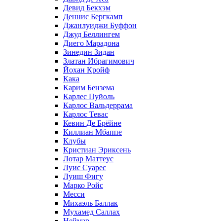
Девид Бекхэм
Деннис Бергкамп
Джанлуиджи Буффон
Джуд Беллингем
Диего Марадона
Зинедин Зидан
Златан Ибрагимович
Йохан Кройф
Кака
Карим Бензема
Карлес Пуйоль
Карлос Вальдеррама
Карлос Тевас
Кевин Де Брёйне
Киллиан Мбаппе
Клубы
Кристиан Эриксень
Лотар Маттеус
Луис Суарес
Луиш Фигу
Марко Ройс
Месси
Михаэль Баллак
Мухамед Саллах
Неймар