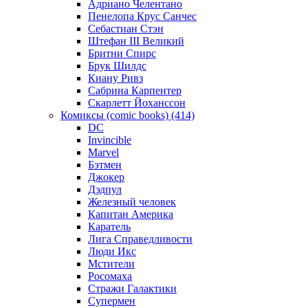
Адриано Челентано
Пенелопа Крус Санчес
Себастиан Стэн
Штефан III Великий
Бритни Спирс
Брук Шилдс
Киану Ривз
Сабрина Карпентер
Скарлетт Йоханссон
Комиксы (comic books) (414)
DC
Invincible
Marvel
Бэтмен
Джокер
Дэдпул
Железный человек
Капитан Америка
Каратель
Лига Справедливости
Люди Икс
Мстители
Росомаха
Стражи Галактики
Супермен