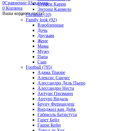
0
Сравнение
0
Закладки
Стефен Карри
0
Корзина
Энтони Кармело
Ваша корзина пуста!
Christian (10)
Family look (92)
Влюбленные
Дочь
Друзьям
Жене
Мама
Мужу
Папа
Сын
Football (795)
Адама Траоре
Алексис Санчес
Алессандро Дель Пьеро
Алессандро Неста
Антуан Гризманн
Артуро Видаль
Бруну Фернандеш
Вирджил ван Дейк
Габриэль Батистута
Гарет Бейл
Гарри Кейн
Давид де Хеа