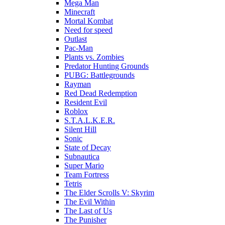
Mega Man
Minecraft
Mortal Kombat
Need for speed
Outlast
Pac-Man
Plants vs. Zombies
Predator Hunting Grounds
PUBG: Battlegrounds
Rayman
Red Dead Redemption
Resident Evil
Roblox
S.T.A.L.K.E.R.
Silent Hill
Sonic
State of Decay
Subnautica
Super Mario
Team Fortress
Tetris
The Elder Scrolls V: Skyrim
The Evil Within
The Last of Us
The Punisher