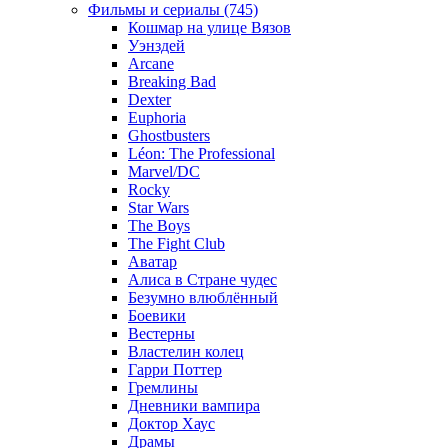
Фильмы и сериалы (745)
Кошмар на улице Вязов
Уэнздей
Arcane
Breaking Bad
Dexter
Euphoria
Ghostbusters
Léon: The Professional
Marvel/DC
Rocky
Star Wars
The Boys
The Fight Club
Аватар
Алиса в Стране чудес
Безумно влюблённый
Боевики
Вестерны
Властелин колец
Гарри Поттер
Гремлины
Дневники вампира
Доктор Хаус
Драмы