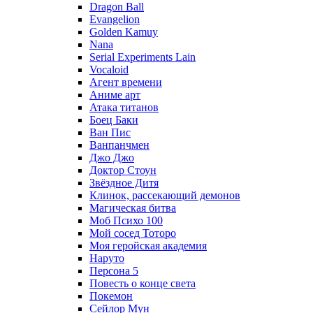
Dragon Ball
Evangelion
Golden Kamuy
Nana
Serial Experiments Lain
Vocaloid
Агент времени
Аниме арт
Атака титанов
Боец Баки
Ван Пис
Ванпанчмен
Джо Джо
Доктор Стоун
Звёздное Дитя
Клинок, рассекающий демонов
Магическая битва
Моб Психо 100
Мой сосед Тоторо
Моя геройская академия
Наруто
Персона 5
Повесть о конце света
Покемон
Сейлор Мун