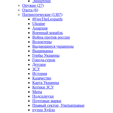
Эйнштейн
Оружие (27)
Охота (6)
Патриотические (1307)
#FreeTheLeopards
Ukraine
Анархия
Военный корабль
Война против россии
Волонтеры
Выдающиеся украинцы
Вышиванка
Гербы Украины
Города-герои
Детское
ЗСУ
История
Казачество
Карта Украины
Котики ЗСУ
Маты
Подсолнухи
Почтовые марки
Правый сектор, Ультраправые
путин Хуйло