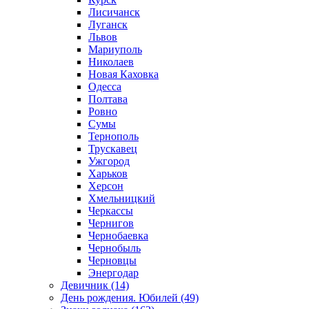
Лисичанск
Луганск
Львов
Мариуполь
Николаев
Новая Каховка
Одесса
Полтава
Ровно
Сумы
Тернополь
Трускавец
Ужгород
Харьков
Херсон
Хмельницкий
Черкассы
Чернигов
Чернобаевка
Чернобыль
Черновцы
Энергодар
Девичник (14)
День рождения. Юбилей (49)