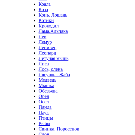
Коала
Коза
Конь. Лошадь
Котики
Крокодил
Лама.Альпака
Лев
Лемур
Ленивец
Леопард
Летучая мышь
Лиса
Лось, олень
Лягушка. Жаба
Медведь
Мышка
Обезьяна
Орел
Осел
Панда
Паук
Птицы
Рыбы
Свинка. Поросенок
Слон