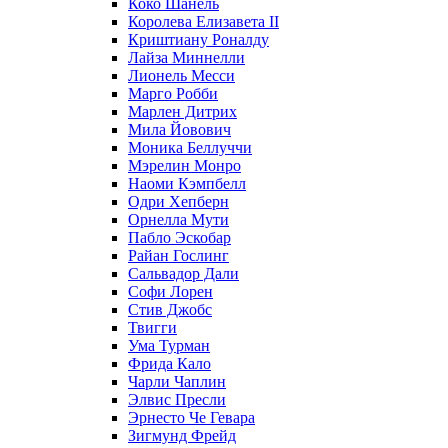
Коко Шанель
Королева Елизавета II
Криштиану Роналду
Лайза Миннелли
Лионель Месси
Марго Робби
Марлен Дитрих
Мила Йовович
Моника Беллуччи
Мэрелин Монро
Наоми Кэмпбелл
Одри Хепберн
Орнелла Мути
Пабло Эскобар
Райан Гослинг
Сальвадор Дали
Софи Лорен
Стив Джобс
Твигги
Ума Турман
Фрида Кало
Чарли Чаплин
Элвис Пресли
Эрнесто Че Гевара
Зигмунд Фрейд