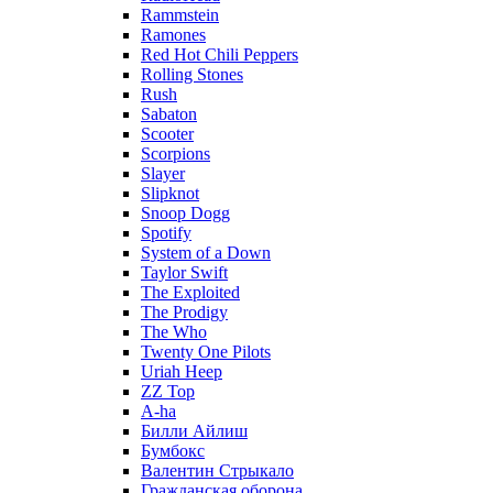
Rammstein
Ramones
Red Hot Chili Peppers
Rolling Stones
Rush
Sabaton
Scooter
Scorpions
Slayer
Slipknot
Snoop Dogg
Spotify
System of a Down
Taylor Swift
The Exploited
The Prodigy
The Who
Twenty One Pilots
Uriah Heep
ZZ Top
А-ha
Билли Айлиш
Бумбокс
Валентин Стрыкало
Гражданская оборона