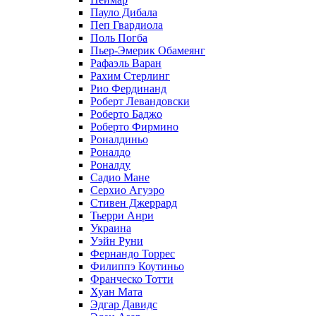
Пауло Дибала
Пеп Гвардиола
Поль Погба
Пьер-Эмерик Обамеянг
Рафаэль Варан
Рахим Стерлинг
Рио Фердинанд
Роберт Левандовски
Роберто Баджо
Роберто Фирмино
Роналдиньо
Роналдо
Роналду
Садио Мане
Серхио Агуэро
Стивен Джеррард
Тьерри Анри
Украина
Уэйн Руни
Фернандо Торрес
Филиппэ Коутиньо
Франческо Тотти
Хуан Мата
Эдгар Давидс