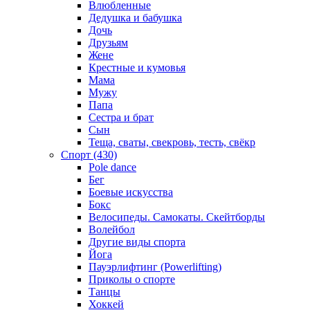
Влюбленные
Дедушка и бабушка
Дочь
Друзьям
Жене
Крестные и кумовья
Мама
Мужу
Папа
Сестра и брат
Сын
Теща, сваты, свекровь, тесть, свёкр
Спорт (430)
Pole dance
Бег
Боевые искусства
Бокс
Велосипеды. Самокаты. Скейтборды
Волейбол
Другие виды спорта
Йога
Пауэрлифтинг (Powerlifting)
Приколы о спорте
Танцы
Хоккей