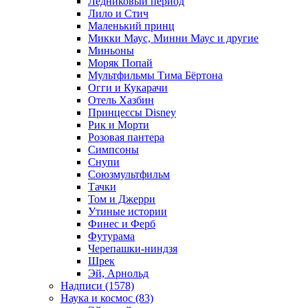
Ледниковый период
Лило и Стич
Маленький принц
Микки Маус, Минни Маус и другие
Миньоны
Моряк Попай
Мультфильмы Тима Бёртона
Огги и Кукарачи
Отель Хазбин
Принцессы Disney
Рик и Морти
Розовая пантера
Симпсоны
Снупи
Союзмультфильм
Тачки
Том и Джерри
Утиные истории
Финес и Ферб
Футурама
Черепашки-ниндзя
Шрек
Эй, Арнольд
Надписи (1578)
Наука и космос (83)