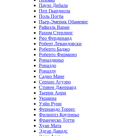
Пауло Дибала
Пеп Гвардиола
Поль Погба
Пьер-Эмерик Обамеянг
Рафаэль Варан
Рахим Стерлинг
Рио Фердинанд
Роберт Левандовски
Роберто Баджо
Роберто Фирмино
Роналдиньо
Роналдо
Роналду
Садио Мане
Серхио Агуэро
Стивен Джеррард
Тьерри Анри
Украина
Уэйн Руни
Фернандо Торрес
Филиппэ Коутиньо
Франческо Тотти
Хуан Мата
Эдгар Давидс