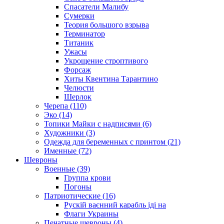
Спасатели Малибу
Сумерки
Теория большого взрыва
Терминатор
Титаник
Ужасы
Укрощение строптивого
Форсаж
Хиты Квентина Тарантино
Челюсти
Шерлок
Черепа (110)
Эко (14)
Топики Майки с надписями (6)
Художники (3)
Одежда для беременных с принтом (21)
Именные (72)
Шевроны
Военные (39)
Группа крови
Погоны
Патриотические (16)
Рускій ваєнний карабль іді на
Флаги Украины
Печатные шевроны (4)