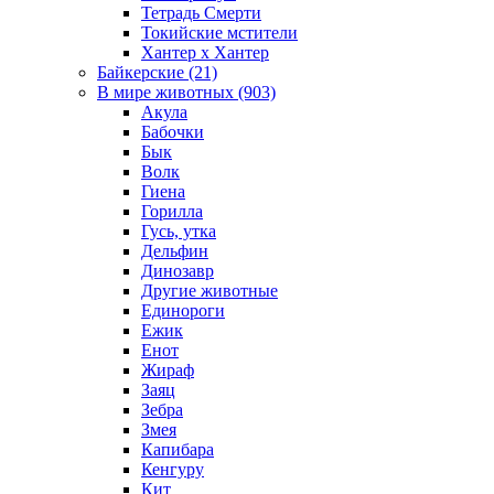
Тетрадь Смерти
Токийские мстители
Хантер х Хантер
Байкерские (21)
В мире животных (903)
Акула
Бабочки
Бык
Волк
Гиена
Горилла
Гусь, утка
Дельфин
Динозавр
Другие животные
Единороги
Ежик
Енот
Жираф
Заяц
Зебра
Змея
Капибара
Кенгуру
Кит