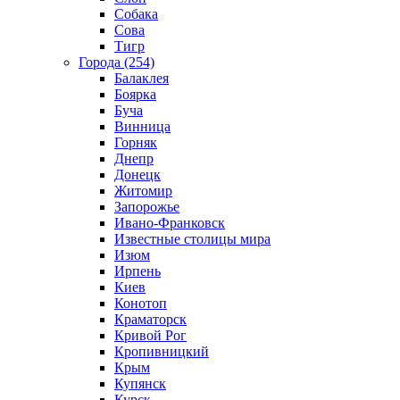
Собака
Сова
Тигр
Города (254)
Балаклея
Боярка
Буча
Винница
Горняк
Днепр
Донецк
Житомир
Запорожье
Ивано-Франковск
Известные столицы мира
Изюм
Ирпень
Киев
Конотоп
Краматорск
Кривой Рог
Кропивницкий
Крым
Купянск
Курск