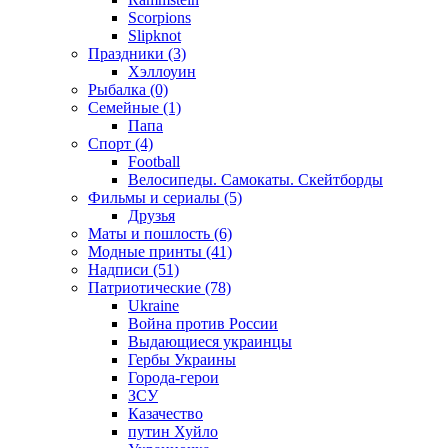
Scorpions
Slipknot
Праздники (3)
Хэллоуин
Рыбалка (0)
Семейные (1)
Папа
Спорт (4)
Football
Велосипеды. Самокаты. Скейтборды
Фильмы и сериалы (5)
Друзья
Маты и пошлость (6)
Модные принты (41)
Надписи (51)
Патриотические (78)
Ukraine
Война против России
Выдающиеся украинцы
Гербы Украины
Города-герои
ЗСУ
Казачество
путин Хуйло