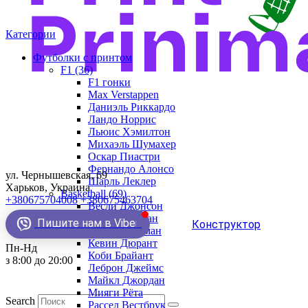
Категории
Футболки с принтом
F1 (36)
F1 гонки
Max Verstappen
Даниэль Риккардо
Ландо Норрис
Льюис Хэмилтон
Михаэль Шумахер
Оскар Пиастри
Фернандо Алонсо
ул. Чернышевская, 69
Шарль Леклер
Харьков, Украина
Basketball (69)
+380675704008
+380675463704
Весли Джонсон
Демар Деразан
Пишите нам в Viber
Конструктор
Деннис Родман
Кевин Дюрант
Пн-Нд
Коби Брайант
з 8:00 до 20:00
Леброн Джеймс
Майкл Джордан
Мияги Рёта
Search
Рассел Вестбрук