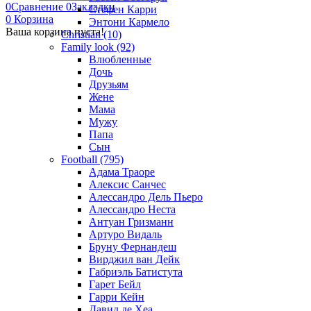
0
Сравнение
0
Закладки
Стефен Карри
0
Корзина
Энтони Кармело
Ваша корзина пуста!
Christian (10)
Family look (92)
Влюбленные
Дочь
Друзьям
Жене
Мама
Мужу
Папа
Сын
Football (795)
Адама Траоре
Алексис Санчес
Алессандро Дель Пьеро
Алессандро Неста
Антуан Гризманн
Артуро Видаль
Бруну Фернандеш
Вирджил ван Дейк
Габриэль Батистута
Гарет Бейл
Гарри Кейн
Давид де Хеа