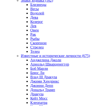
Знаки зодиака (162)
Близнецы
Весы
Водолей
Дева
Козерог
Лев
Овен
Рак
Рыбы
Скорпион
Стрелец
Телец
Известные и исторические личности (675)
Анджелина Джоли
Арнольд Шварценеггер
Боб Марли
Брюс Ли
Влад III Дракула
Джими Хендрикс
Джонни Депп
Дональд Трамп
Дракула
Кейт Мосс
Клеопатра