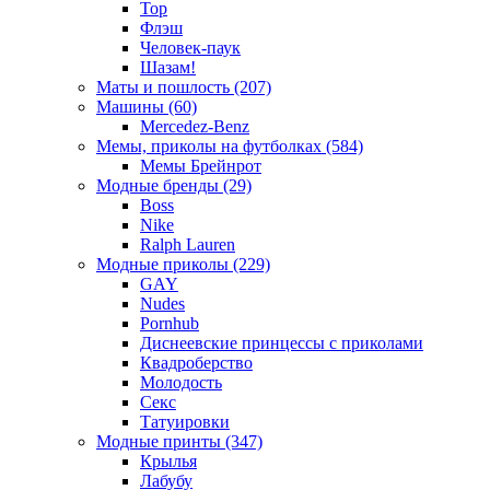
Тор
Флэш
Человек-паук
Шазам!
Маты и пошлость (207)
Машины (60)
Mercedez-Benz
Мемы, приколы на футболках (584)
Мемы Брейнрот
Модные бренды (29)
Boss
Nike
Ralph Lauren
Модные приколы (229)
GAY
Nudes
Pornhub
Диснеевские принцессы с приколами
Квадроберство
Молодость
Секс
Татуировки
Модные принты (347)
Крылья
Лабубу