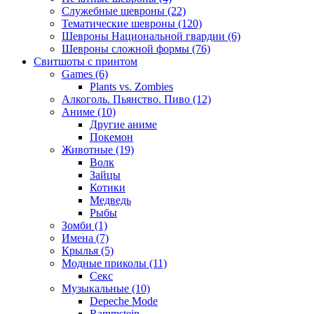
Служебные шевроны (22)
Тематические шевроны (120)
Шевроны Национальной гвардии (6)
Шевроны сложной формы (76)
Свитшоты с принтом
Games (6)
Plants vs. Zombies
Алкоголь. Пьянство. Пиво (12)
Аниме (10)
Другие аниме
Покемон
Животные (19)
Волк
Зайцы
Котики
Медведь
Рыбы
Зомби (1)
Имена (7)
Крылья (5)
Модные приколы (11)
Секс
Музыкальные (10)
Depeche Mode
Rammstein