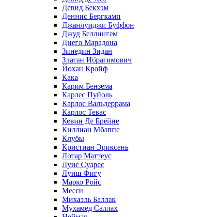
Девид Бекхэм
Деннис Бергкамп
Джанлуиджи Буффон
Джуд Беллингем
Диего Марадона
Зинедин Зидан
Златан Ибрагимович
Йохан Кройф
Кака
Карим Бензема
Карлес Пуйоль
Карлос Вальдеррама
Карлос Тевас
Кевин Де Брёйне
Киллиан Мбаппе
Клубы
Кристиан Эриксень
Лотар Маттеус
Луис Суарес
Луиш Фигу
Марко Ройс
Месси
Михаэль Баллак
Мухамед Саллах
Неймар