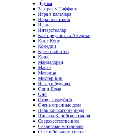
Друзья
Завтрак у Тиффани
Игра в кальмара
Игра престолов
Извне
Интерстеллар
Как преуспеть в Америке
Кинг Конг
Комедии
Крестный отец
Крик
Мандалорец
Маска
Матрица
Мистер Бин
Назад в будущее
Один Дома
Оно
Отряд самоубийц
Очень странные дела
Парк юрского периода
Пираты Карибского моря
Сверхъестественное
Секретные материалы
Секс в большом городе