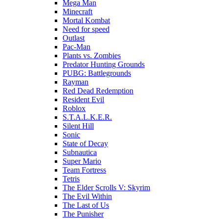
Mega Man
Minecraft
Mortal Kombat
Need for speed
Outlast
Pac-Man
Plants vs. Zombies
Predator Hunting Grounds
PUBG: Battlegrounds
Rayman
Red Dead Redemption
Resident Evil
Roblox
S.T.A.L.K.E.R.
Silent Hill
Sonic
State of Decay
Subnautica
Super Mario
Team Fortress
Tetris
The Elder Scrolls V: Skyrim
The Evil Within
The Last of Us
The Punisher