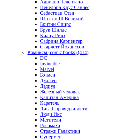
Адриано Челентано
Пенелопа Крус Санчес
Себастиан Стэн
Штефан III Великий
Бритни Спирс
Брук Шилдс
Киану Ривз
Сабрина Карпентер
Скарлетт Йоханссон
Комиксы (comic books) (414)
DC
Invincible
Marvel
Бэтмен
Джокер
Дэдпул
Железный человек
Капитан Америка
Каратель
Лига Справедливости
Люди Икс
Мстители
Росомаха
Стражи Галактики
Супермен