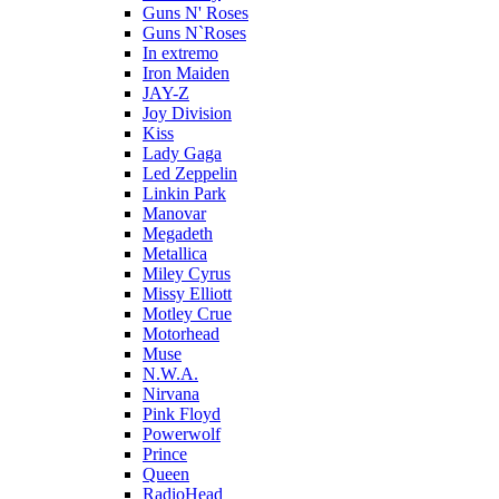
Guns N' Roses
Guns N`Roses
In extremo
Iron Maiden
JAY-Z
Joy Division
Kiss
Lady Gaga
Led Zeppelin
Linkin Park
Manovar
Megadeth
Metallica
Miley Cyrus
Missy Elliott
Motley Crue
Motorhead
Muse
N.W.A.
Nirvana
Pink Floyd
Powerwolf
Prince
Queen
RadioHead