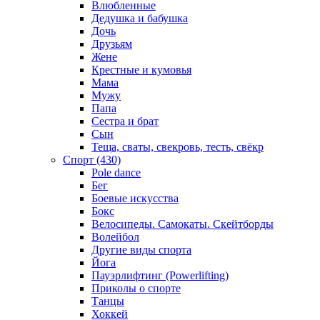
Влюбленные
Дедушка и бабушка
Дочь
Друзьям
Жене
Крестные и кумовья
Мама
Мужу
Папа
Сестра и брат
Сын
Теща, сваты, свекровь, тесть, свёкр
Спорт (430)
Pole dance
Бег
Боевые искусства
Бокс
Велосипеды. Самокаты. Скейтборды
Волейбол
Другие виды спорта
Йога
Пауэрлифтинг (Powerlifting)
Приколы о спорте
Танцы
Хоккей