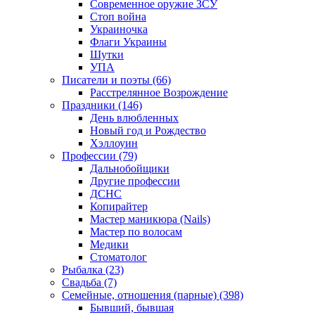
Современное оружие ЗСУ
Стоп война
Украиночка
Флаги Украины
Шутки
УПА
Писатели и поэты (66)
Расстрелянное Возрождение
Праздники (146)
День влюбленных
Новый год и Рождество
Хэллоуин
Профессии (79)
Дальнобойщики
Другие профессии
ДСНС
Копирайтер
Мастер маникюра (Nails)
Мастер по волосам
Медики
Стоматолог
Рыбалка (23)
Свадьба (7)
Семейные, отношения (парные) (398)
Бывший, бывшая