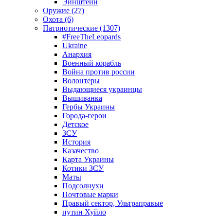
Эйнштейн
Оружие (27)
Охота (6)
Патриотические (1307)
#FreeTheLeopards
Ukraine
Анархия
Военный корабль
Война против россии
Волонтеры
Выдающиеся украинцы
Вышиванка
Гербы Украины
Города-герои
Детское
ЗСУ
История
Казачество
Карта Украины
Котики ЗСУ
Маты
Подсолнухи
Почтовые марки
Правый сектор, Ультраправые
путин Хуйло