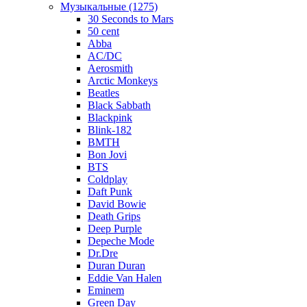
Музыкальные (1275)
30 Seconds to Mars
50 cent
Abba
AC/DC
Aerosmith
Arctic Monkeys
Beatles
Black Sabbath
Blackpink
Blink-182
BMTH
Bon Jovi
BTS
Coldplay
Daft Punk
David Bowie
Death Grips
Deep Purple
Depeche Mode
Dr.Dre
Duran Duran
Eddie Van Halen
Eminem
Green Day