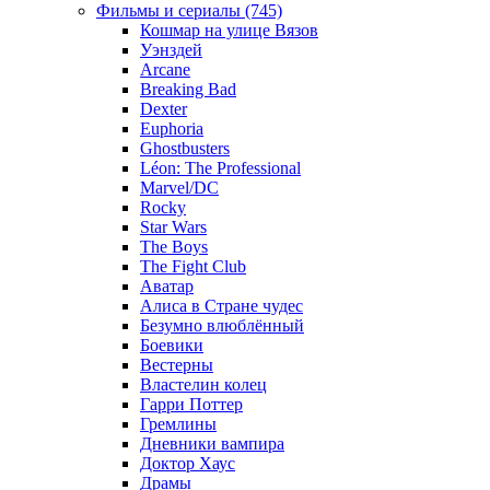
Фильмы и сериалы (745)
Кошмар на улице Вязов
Уэнздей
Arcane
Breaking Bad
Dexter
Euphoria
Ghostbusters
Léon: The Professional
Marvel/DC
Rocky
Star Wars
The Boys
The Fight Club
Аватар
Алиса в Стране чудес
Безумно влюблённый
Боевики
Вестерны
Властелин колец
Гарри Поттер
Гремлины
Дневники вампира
Доктор Хаус
Драмы