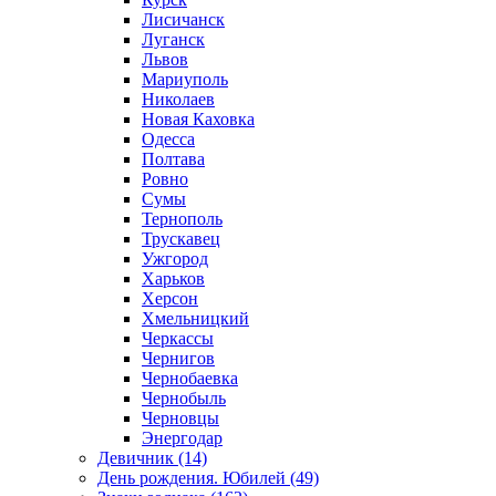
Лисичанск
Луганск
Львов
Мариуполь
Николаев
Новая Каховка
Одесса
Полтава
Ровно
Сумы
Тернополь
Трускавец
Ужгород
Харьков
Херсон
Хмельницкий
Черкассы
Чернигов
Чернобаевка
Чернобыль
Черновцы
Энергодар
Девичник (14)
День рождения. Юбилей (49)