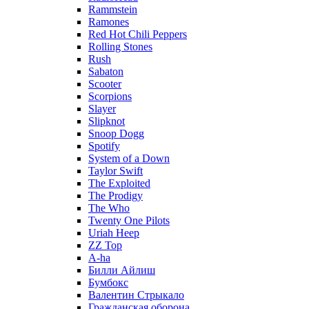
Rammstein
Ramones
Red Hot Chili Peppers
Rolling Stones
Rush
Sabaton
Scooter
Scorpions
Slayer
Slipknot
Snoop Dogg
Spotify
System of a Down
Taylor Swift
The Exploited
The Prodigy
The Who
Twenty One Pilots
Uriah Heep
ZZ Top
А-ha
Билли Айлиш
Бумбокс
Валентин Стрыкало
Гражданская оборона