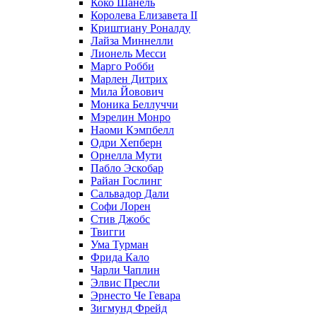
Коко Шанель
Королева Елизавета II
Криштиану Роналду
Лайза Миннелли
Лионель Месси
Марго Робби
Марлен Дитрих
Мила Йовович
Моника Беллуччи
Мэрелин Монро
Наоми Кэмпбелл
Одри Хепберн
Орнелла Мути
Пабло Эскобар
Райан Гослинг
Сальвадор Дали
Софи Лорен
Стив Джобс
Твигги
Ума Турман
Фрида Кало
Чарли Чаплин
Элвис Пресли
Эрнесто Че Гевара
Зигмунд Фрейд