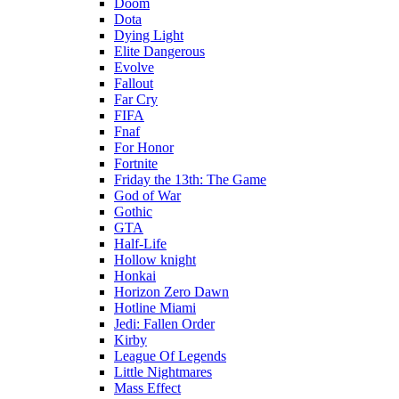
Doom
Dota
Dying Light
Elite Dangerous
Evolve
Fallout
Far Cry
FIFA
Fnaf
For Honor
Fortnite
Friday the 13th: The Game
God of War
Gothic
GTA
Half-Life
Hollow knight
Honkai
Horizon Zero Dawn
Hotline Miami
Jedi: Fallen Order
Kirby
League Of Legends
Little Nightmares
Mass Effect