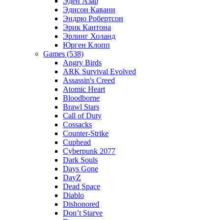
Эден Азар
Эдисон Кавани
Эндрю Робертсон
Эрик Кантона
Эрлинг Холанд
Юрген Клопп
Games (538)
Angry Birds
ARK Survival Evolved
Assassin's Creed
Atomic Heart
Bloodborne
Brawl Stars
Call of Duty
Cossacks
Counter-Strike
Cuphead
Cyberpunk 2077
Dark Souls
Days Gone
DayZ
Dead Space
Diablo
Dishonored
Don’t Starve