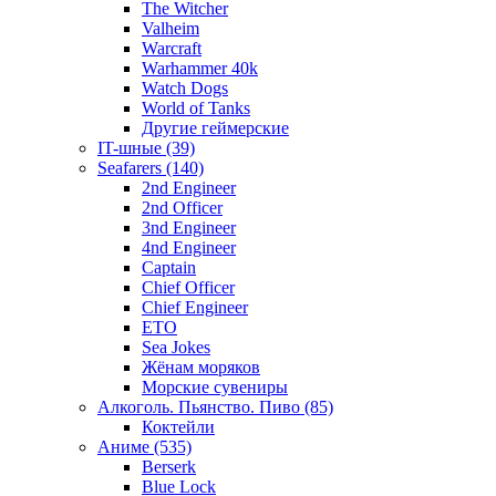
The Witcher
Valheim
Warcraft
Warhammer 40k
Watch Dogs
World of Tanks
Другие геймерские
IT-шные (39)
Seafarers (140)
2nd Engineer
2nd Officer
3nd Engineer
4nd Engineer
Captain
Chief Officer
Chief Еngineer
ETO
Sea Jokes
Жёнам моряков
Морские сувениры
Алкоголь. Пьянство. Пиво (85)
Коктейли
Аниме (535)
Berserk
Blue Lock