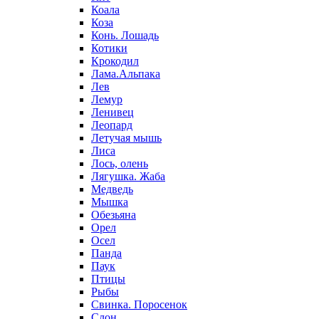
Коала
Коза
Конь. Лошадь
Котики
Крокодил
Лама.Альпака
Лев
Лемур
Ленивец
Леопард
Летучая мышь
Лиса
Лось, олень
Лягушка. Жаба
Медведь
Мышка
Обезьяна
Орел
Осел
Панда
Паук
Птицы
Рыбы
Свинка. Поросенок
Слон