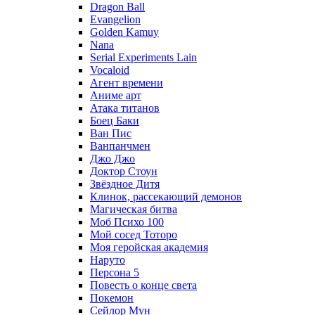
Dragon Ball
Evangelion
Golden Kamuy
Nana
Serial Experiments Lain
Vocaloid
Агент времени
Аниме арт
Атака титанов
Боец Баки
Ван Пис
Ванпанчмен
Джо Джо
Доктор Стоун
Звёздное Дитя
Клинок, рассекающий демонов
Магическая битва
Моб Психо 100
Мой сосед Тоторо
Моя геройская академия
Наруто
Персона 5
Повесть о конце света
Покемон
Сейлор Мун