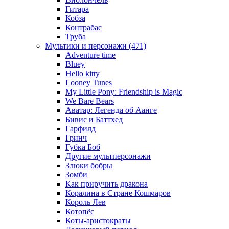
Гитара
Кобза
Контрабас
Труба
Мультики и персонажи (471)
Adventure time
Bluey
Hello kitty
Looney Tunes
My Little Pony: Friendship is Magic
We Bare Bears
Аватар: Легенда об Аанге
Бивис и Баттхед
Гарфилд
Гринч
Губка Боб
Другие мультперсонажи
Злюки бобры
Зомби
Как приручить дракона
Коралина в Стране Кошмаров
Король Лев
Котопёс
Коты-аристократы