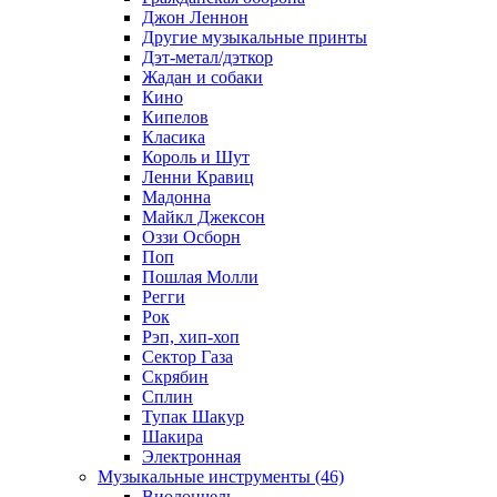
Джон Леннон
Другие музыкальные принты
Дэт-метал/дэткор
Жадан и собаки
Кино
Кипелов
Класика
Король и Шут
Ленни Кравиц
Мадонна
Майкл Джексон
Оззи Осборн
Поп
Пошлая Молли
Регги
Рок
Рэп, хип-хоп
Сектор Газа
Скрябин
Сплин
Тупак Шакур
Шакира
Электронная
Музыкальные инструменты (46)
Виолончель