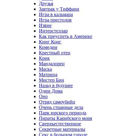
Друзья
Завтрак у Тиффани
Игра в кальмара
Игра престолов
Извне
Интерстеллар
Как преуспеть в Америке
Кинг Конг
Комедии
Крестный отец
Крик
Мандалорец
Маска
Матрица
Мистер Бин
Назад в будущее
Один Дома
Оно
Отряд самоубийц
Очень странные дела
Парк юрского периода
Пираты Карибского моря
Сверхъестественное
Секретные материалы
Секс в большом городе