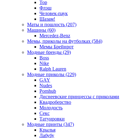
Тор
Флэш
Человек-паук
Шазам!
Маты и пошлость (207)
Машины (60)
Mercedez-Benz
Мемы, приколы на футболках (584)
Мемы Брейнрот
Модные бренды (29)
Boss
Nike
Ralph Lauren
Модные приколы (229)
GAY
Nudes
Pornhub
Диснеевские принцессы с приколами
Квадроберство
Молодость
Секс
Татуировки
Модные принты (347)
Крылья
Лабубу