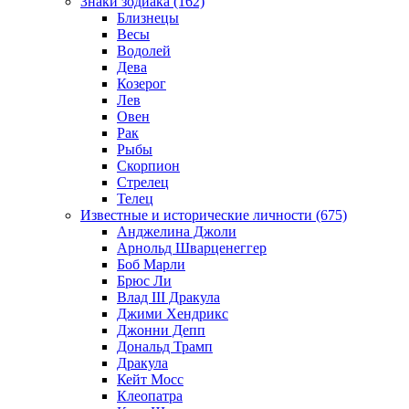
Знаки зодиака (162)
Близнецы
Весы
Водолей
Дева
Козерог
Лев
Овен
Рак
Рыбы
Скорпион
Стрелец
Телец
Известные и исторические личности (675)
Анджелина Джоли
Арнольд Шварценеггер
Боб Марли
Брюс Ли
Влад III Дракула
Джими Хендрикс
Джонни Депп
Дональд Трамп
Дракула
Кейт Мосс
Клеопатра