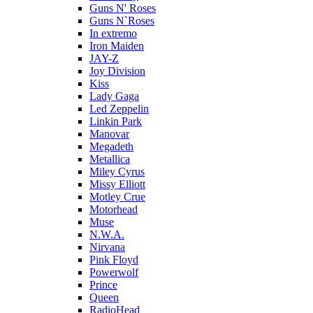
Guns N' Roses
Guns N`Roses
In extremo
Iron Maiden
JAY-Z
Joy Division
Kiss
Lady Gaga
Led Zeppelin
Linkin Park
Manovar
Megadeth
Metallica
Miley Cyrus
Missy Elliott
Motley Crue
Motorhead
Muse
N.W.A.
Nirvana
Pink Floyd
Powerwolf
Prince
Queen
RadioHead