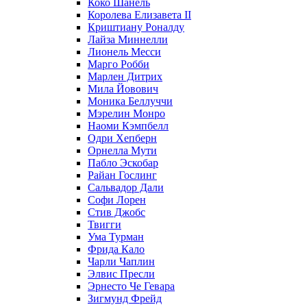
Коко Шанель
Королева Елизавета II
Криштиану Роналду
Лайза Миннелли
Лионель Месси
Марго Робби
Марлен Дитрих
Мила Йовович
Моника Беллуччи
Мэрелин Монро
Наоми Кэмпбелл
Одри Хепберн
Орнелла Мути
Пабло Эскобар
Райан Гослинг
Сальвадор Дали
Софи Лорен
Стив Джобс
Твигги
Ума Турман
Фрида Кало
Чарли Чаплин
Элвис Пресли
Эрнесто Че Гевара
Зигмунд Фрейд