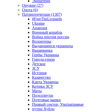
Эйнштейн
Оружие (27)
Охота (6)
Патриотические (1307)
#FreeTheLeopards
Ukraine
Анархия
Военный корабль
Война против россии
Волонтеры
Выдающиеся украинцы
Вышиванка
Гербы Украины
Города-герои
Детское
ЗСУ
История
Казачество
Карта Украины
Котики ЗСУ
Маты
Подсолнухи
Почтовые марки
Правый сектор, Ультраправые
путин Хуйло