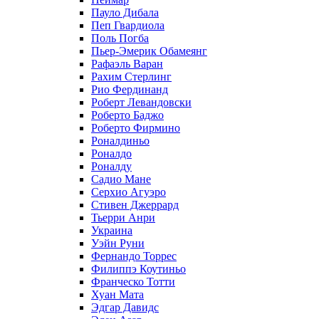
Пауло Дибала
Пеп Гвардиола
Поль Погба
Пьер-Эмерик Обамеянг
Рафаэль Варан
Рахим Стерлинг
Рио Фердинанд
Роберт Левандовски
Роберто Баджо
Роберто Фирмино
Роналдиньо
Роналдо
Роналду
Садио Мане
Серхио Агуэро
Стивен Джеррард
Тьерри Анри
Украина
Уэйн Руни
Фернандо Торрес
Филиппэ Коутиньо
Франческо Тотти
Хуан Мата
Эдгар Давидс