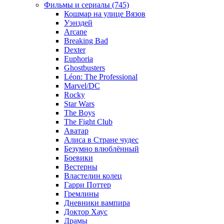
Фильмы и сериалы (745)
Кошмар на улице Вязов
Уэнздей
Arcane
Breaking Bad
Dexter
Euphoria
Ghostbusters
Léon: The Professional
Marvel/DC
Rocky
Star Wars
The Boys
The Fight Club
Аватар
Алиса в Стране чудес
Безумно влюблённый
Боевики
Вестерны
Властелин колец
Гарри Поттер
Гремлины
Дневники вампира
Доктор Хаус
Драмы