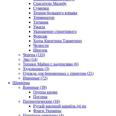
Спасатели Малибу
Сумерки
Теория большого взрыва
Терминатор
Титаник
Ужасы
Укрощение строптивого
Форсаж
Хиты Квентина Тарантино
Челюсти
Шерлок
Черепа (110)
Эко (14)
Топики Майки с надписями (6)
Художники (3)
Одежда для беременных с принтом (21)
Именные (72)
Шевроны
Военные (39)
Группа крови
Погоны
Патриотические (16)
Рускій ваєнний карабль іді на
Флаги Украины
Печатные шевроны (4)