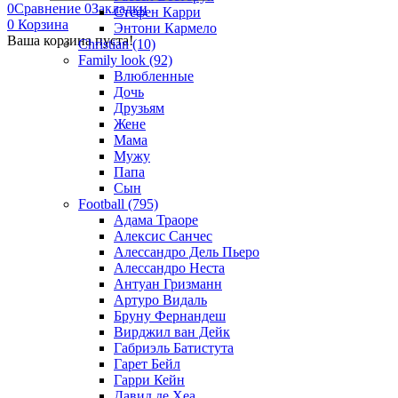
0
Сравнение
0
Закладки
Стефен Карри
0
Корзина
Энтони Кармело
Ваша корзина пуста!
Christian (10)
Family look (92)
Влюбленные
Дочь
Друзьям
Жене
Мама
Мужу
Папа
Сын
Football (795)
Адама Траоре
Алексис Санчес
Алессандро Дель Пьеро
Алессандро Неста
Антуан Гризманн
Артуро Видаль
Бруну Фернандеш
Вирджил ван Дейк
Габриэль Батистута
Гарет Бейл
Гарри Кейн
Давид де Хеа