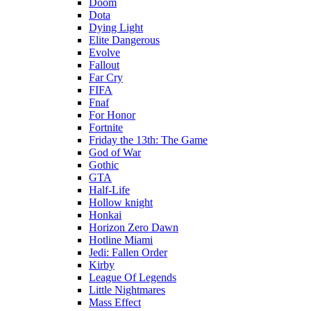
Doom
Dota
Dying Light
Elite Dangerous
Evolve
Fallout
Far Cry
FIFA
Fnaf
For Honor
Fortnite
Friday the 13th: The Game
God of War
Gothic
GTA
Half-Life
Hollow knight
Honkai
Horizon Zero Dawn
Hotline Miami
Jedi: Fallen Order
Kirby
League Of Legends
Little Nightmares
Mass Effect