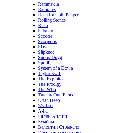
Rammstein
Ramones
Red Hot Chili Peppers
Rolling Stones
Rush
Sabaton
Scooter
Scorpions
Slayer
Slipknot
Snoop Dogg
Spotify
System of a Down
Taylor Swift
The Exploited
The Prodigy
The Who
Twenty One Pilots
Uriah Heep
ZZ Top
А-ha
Билли Айлиш
Бумбокс
Валентин Стрыкало
Гражданская оборона