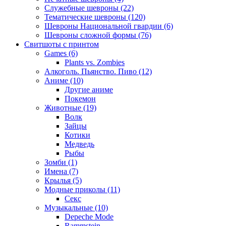
Служебные шевроны (22)
Тематические шевроны (120)
Шевроны Национальной гвардии (6)
Шевроны сложной формы (76)
Свитшоты с принтом
Games (6)
Plants vs. Zombies
Алкоголь. Пьянство. Пиво (12)
Аниме (10)
Другие аниме
Покемон
Животные (19)
Волк
Зайцы
Котики
Медведь
Рыбы
Зомби (1)
Имена (7)
Крылья (5)
Модные приколы (11)
Секс
Музыкальные (10)
Depeche Mode
Rammstein