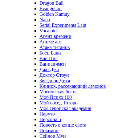
Dragon Ball
Evangelion
Golden Kamuy
Nana
Serial Experiments Lain
Vocaloid
Агент времени
Аниме арт
Атака титанов
Боец Баки
Ван Пис
Ванпанчмен
Джо Джо
Доктор Стоун
Звёздное Дитя
Клинок, рассекающий демонов
Магическая битва
Моб Психо 100
Мой сосед Тоторо
Моя геройская академия
Наруто
Персона 5
Повесть о конце света
Покемон
Сейлор Мун