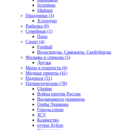
Scorpions
Slipknot
Праздники (3)
Хэллоуин
Рыбалка (0)
Семейные (1)
Папа
Спорт (4)
Football
Велосипеды. Самокаты. Скейтборды
Фильмы и сериалы (5)
Друзья
Маты и пошлость (6)
Модные принты (41)
Надписи (51)
Патриотические (78)
Ukraine
Война против России
Выдающиеся украинцы
Гербы Украины
Города-герои
ЗСУ
Казачество
путин Хуйло