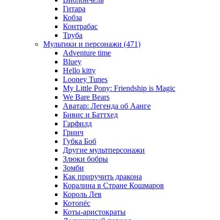
Гитара
Кобза
Контрабас
Труба
Мультики и персонажи (471)
Adventure time
Bluey
Hello kitty
Looney Tunes
My Little Pony: Friendship is Magic
We Bare Bears
Аватар: Легенда об Аанге
Бивис и Баттхед
Гарфилд
Гринч
Губка Боб
Другие мультперсонажи
Злюки бобры
Зомби
Как приручить дракона
Коралина в Стране Кошмаров
Король Лев
Котопёс
Коты-аристократы