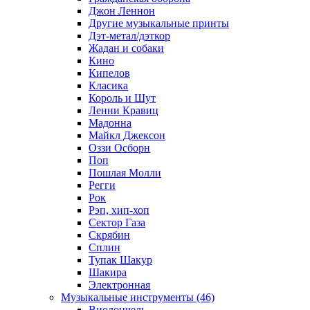
Джон Леннон
Другие музыкальные принты
Дэт-метал/дэткор
Жадан и собаки
Кино
Кипелов
Класика
Король и Шут
Ленни Кравиц
Мадонна
Майкл Джексон
Оззи Осборн
Поп
Пошлая Молли
Регги
Рок
Рэп, хип-хоп
Сектор Газа
Скрябин
Сплин
Тупак Шакур
Шакира
Электронная
Музыкальные инструменты (46)
Виолончель