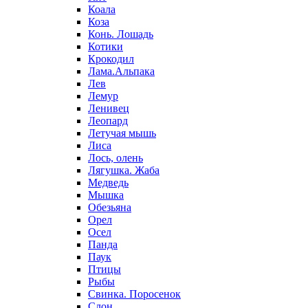
Коала
Коза
Конь. Лошадь
Котики
Крокодил
Лама.Альпака
Лев
Лемур
Ленивец
Леопард
Летучая мышь
Лиса
Лось, олень
Лягушка. Жаба
Медведь
Мышка
Обезьяна
Орел
Осел
Панда
Паук
Птицы
Рыбы
Свинка. Поросенок
Слон