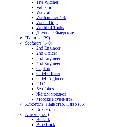
The Witcher
Valheim
Warcraft
Warhammer 40k
Watch Dogs
World of Tanks
Другие геймерские
IT-шные (39)
Seafarers (140)
2nd Engineer
2nd Officer
3nd Engineer
4nd Engineer
Captain
Chief Officer
Chief Еngineer
ETO
Sea Jokes
Жёнам моряков
Морские сувениры
Алкоголь. Пьянство. Пиво (85)
Коктейли
Аниме (535)
Berserk
Blue Lock