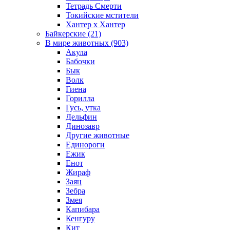
Тетрадь Смерти
Токийские мстители
Хантер х Хантер
Байкерские (21)
В мире животных (903)
Акула
Бабочки
Бык
Волк
Гиена
Горилла
Гусь, утка
Дельфин
Динозавр
Другие животные
Единороги
Ежик
Енот
Жираф
Заяц
Зебра
Змея
Капибара
Кенгуру
Кит