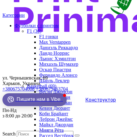
Категории
Футболки с принтом
F1 (36)
F1 гонки
Max Verstappen
Даниэль Риккардо
Ландо Норрис
Льюис Хэмилтон
Михаэль Шумахер
Оскар Пиастри
Фернандо Алонсо
ул. Чернышевская, 69
Шарль Леклер
Харьков, Украина
Basketball (69)
+380675704008
+380675463704
Весли Джонсон
Демар Деразан
Пишите нам в Viber
Конструктор
Деннис Родман
Кевин Дюрант
Пн-Нд
Коби Брайант
з 8:00 до 20:00
Леброн Джеймс
Майкл Джордан
Мияги Рёта
Search
Рассел Вестбрук