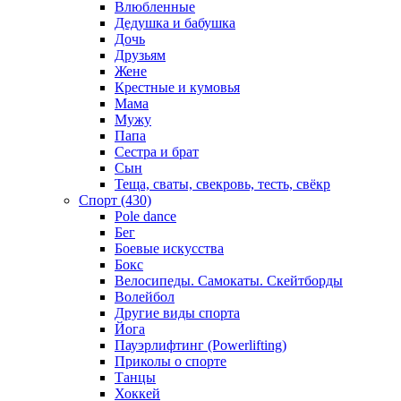
Влюбленные
Дедушка и бабушка
Дочь
Друзьям
Жене
Крестные и кумовья
Мама
Мужу
Папа
Сестра и брат
Сын
Теща, сваты, свекровь, тесть, свёкр
Спорт (430)
Pole dance
Бег
Боевые искусства
Бокс
Велосипеды. Самокаты. Скейтборды
Волейбол
Другие виды спорта
Йога
Пауэрлифтинг (Powerlifting)
Приколы о спорте
Танцы
Хоккей