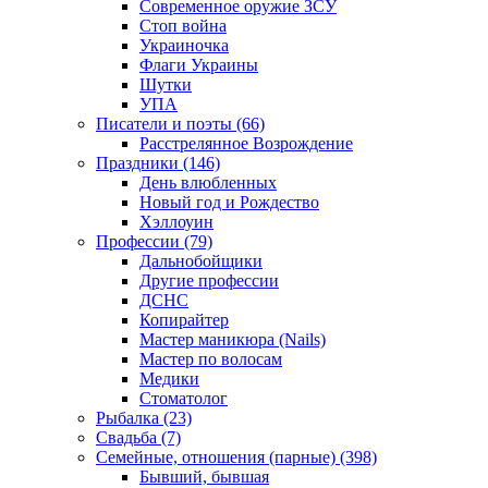
Современное оружие ЗСУ
Стоп война
Украиночка
Флаги Украины
Шутки
УПА
Писатели и поэты (66)
Расстрелянное Возрождение
Праздники (146)
День влюбленных
Новый год и Рождество
Хэллоуин
Профессии (79)
Дальнобойщики
Другие профессии
ДСНС
Копирайтер
Мастер маникюра (Nails)
Мастер по волосам
Медики
Стоматолог
Рыбалка (23)
Свадьба (7)
Семейные, отношения (парные) (398)
Бывший, бывшая