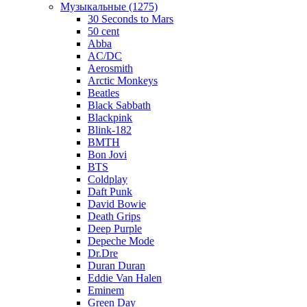
Музыкальные (1275)
30 Seconds to Mars
50 cent
Abba
AC/DC
Aerosmith
Arctic Monkeys
Beatles
Black Sabbath
Blackpink
Blink-182
BMTH
Bon Jovi
BTS
Coldplay
Daft Punk
David Bowie
Death Grips
Deep Purple
Depeche Mode
Dr.Dre
Duran Duran
Eddie Van Halen
Eminem
Green Day