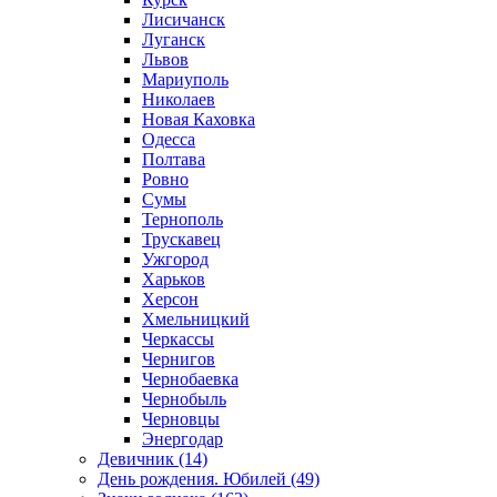
Лисичанск
Луганск
Львов
Мариуполь
Николаев
Новая Каховка
Одесса
Полтава
Ровно
Сумы
Тернополь
Трускавец
Ужгород
Харьков
Херсон
Хмельницкий
Черкассы
Чернигов
Чернобаевка
Чернобыль
Черновцы
Энергодар
Девичник (14)
День рождения. Юбилей (49)