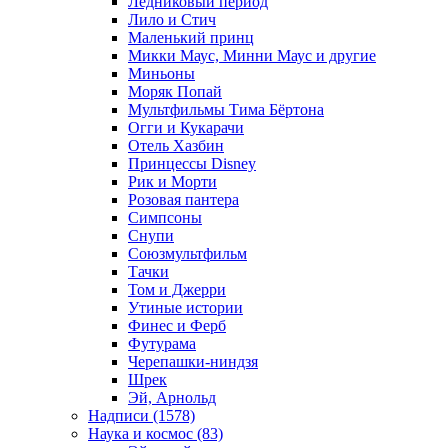
Ледниковый период
Лило и Стич
Маленький принц
Микки Маус, Минни Маус и другие
Миньоны
Моряк Попай
Мультфильмы Тима Бёртона
Огги и Кукарачи
Отель Хазбин
Принцессы Disney
Рик и Морти
Розовая пантера
Симпсоны
Снупи
Союзмультфильм
Тачки
Том и Джерри
Утиные истории
Финес и Ферб
Футурама
Черепашки-ниндзя
Шрек
Эй, Арнольд
Надписи (1578)
Наука и космос (83)