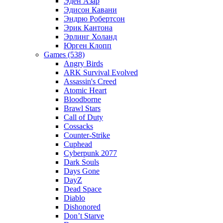
Эден Азар
Эдисон Кавани
Эндрю Робертсон
Эрик Кантона
Эрлинг Холанд
Юрген Клопп
Games (538)
Angry Birds
ARK Survival Evolved
Assassin's Creed
Atomic Heart
Bloodborne
Brawl Stars
Call of Duty
Cossacks
Counter-Strike
Cuphead
Cyberpunk 2077
Dark Souls
Days Gone
DayZ
Dead Space
Diablo
Dishonored
Don’t Starve