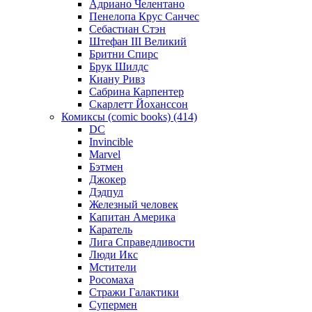
Адриано Челентано
Пенелопа Крус Санчес
Себастиан Стэн
Штефан III Великий
Бритни Спирс
Брук Шилдс
Киану Ривз
Сабрина Карпентер
Скарлетт Йоханссон
Комиксы (comic books) (414)
DC
Invincible
Marvel
Бэтмен
Джокер
Дэдпул
Железный человек
Капитан Америка
Каратель
Лига Справедливости
Люди Икс
Мстители
Росомаха
Стражи Галактики
Супермен