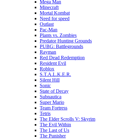
Mega Man
Minecraft
Mortal Kombat
Need for speed
Outlast
Pac-Man
Plants vs. Zombies
Predator Hunting Grounds
PUBG: Battlegrounds
Rayman
Red Dead Redemption
Resident Evil
Roblox
S.T.A.L.K.E.R.
Silent Hill
Sonic
State of Decay
Subnautica
Super Mario
Team Fortress
Tetris
The Elder Scrolls V: Skyrim
The Evil Within
The Last of Us
The Punisher