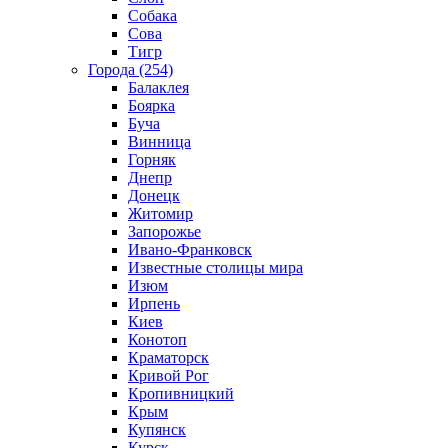
Собака
Сова
Тигр
Города (254)
Балаклея
Боярка
Буча
Винница
Горняк
Днепр
Донецк
Житомир
Запорожье
Ивано-Франковск
Известные столицы мира
Изюм
Ирпень
Киев
Конотоп
Краматорск
Кривой Рог
Кропивницкий
Крым
Купянск
Курск