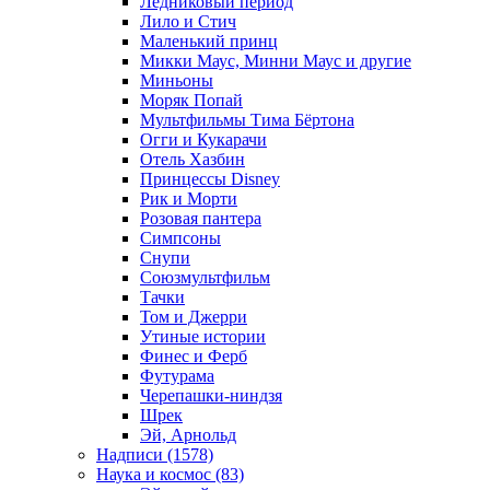
Ледниковый период
Лило и Стич
Маленький принц
Микки Маус, Минни Маус и другие
Миньоны
Моряк Попай
Мультфильмы Тима Бёртона
Огги и Кукарачи
Отель Хазбин
Принцессы Disney
Рик и Морти
Розовая пантера
Симпсоны
Снупи
Союзмультфильм
Тачки
Том и Джерри
Утиные истории
Финес и Ферб
Футурама
Черепашки-ниндзя
Шрек
Эй, Арнольд
Надписи (1578)
Наука и космос (83)