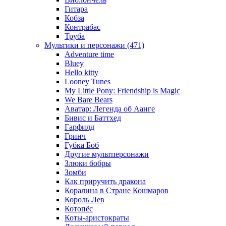
Гитара
Кобза
Контрабас
Труба
Мультики и персонажи (471)
Adventure time
Bluey
Hello kitty
Looney Tunes
My Little Pony: Friendship is Magic
We Bare Bears
Аватар: Легенда об Аанге
Бивис и Баттхед
Гарфилд
Гринч
Губка Боб
Другие мультперсонажи
Злюки бобры
Зомби
Как приручить дракона
Коралина в Стране Кошмаров
Король Лев
Котопёс
Коты-аристократы