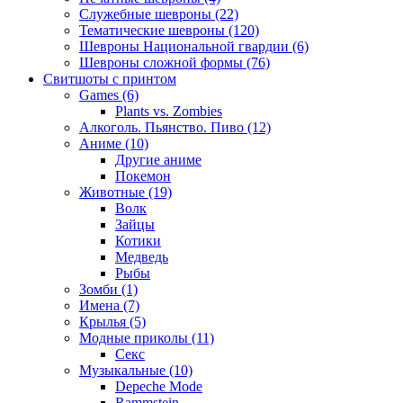
Служебные шевроны (22)
Тематические шевроны (120)
Шевроны Национальной гвардии (6)
Шевроны сложной формы (76)
Свитшоты с принтом
Games (6)
Plants vs. Zombies
Алкоголь. Пьянство. Пиво (12)
Аниме (10)
Другие аниме
Покемон
Животные (19)
Волк
Зайцы
Котики
Медведь
Рыбы
Зомби (1)
Имена (7)
Крылья (5)
Модные приколы (11)
Секс
Музыкальные (10)
Depeche Mode
Rammstein