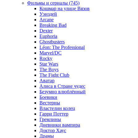
Фильмы и сериалы (745)
Кошмар на улице Вязов
Уэнздей
Arcane
Breaking Bad
Dexter
Euphoria
Ghostbusters
Léon: The Professional
Marvel/DC
Rocky
Star Wars
The Boys
The Fight Club
Аватар
Алиса в Стране чудес
Безумно влюблённый
Боевики
Вестерны
Властелин колец
Гарри Поттер
Гремлины
Дневники вампира
Доктор Хаус
Драмы