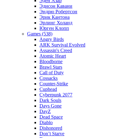
Эден Азар
Эдисон Кавани
Эндрю Робертсон
Эрик Кантона
Эрлинг Холанд
Юрген Клопп
Games (538)
Angry Birds
ARK Survival Evolved
Assassin's Creed
Atomic Heart
Bloodborne
Brawl Stars
Call of Duty
Cossacks
Counter-Strike
Cuphead
Cyberpunk 2077
Dark Souls
Days Gone
DayZ
Dead Space
Diablo
Dishonored
Don’t Starve