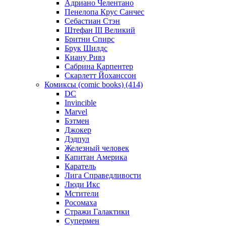
Адриано Челентано
Пенелопа Крус Санчес
Себастиан Стэн
Штефан III Великий
Бритни Спирс
Брук Шилдс
Киану Ривз
Сабрина Карпентер
Скарлетт Йоханссон
Комиксы (comic books) (414)
DC
Invincible
Marvel
Бэтмен
Джокер
Дэдпул
Железный человек
Капитан Америка
Каратель
Лига Справедливости
Люди Икс
Мстители
Росомаха
Стражи Галактики
Супермен