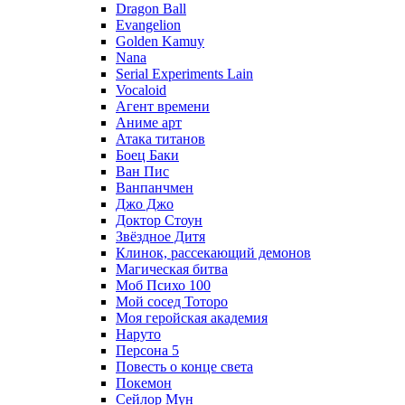
Dragon Ball
Evangelion
Golden Kamuy
Nana
Serial Experiments Lain
Vocaloid
Агент времени
Аниме арт
Атака титанов
Боец Баки
Ван Пис
Ванпанчмен
Джо Джо
Доктор Стоун
Звёздное Дитя
Клинок, рассекающий демонов
Магическая битва
Моб Психо 100
Мой сосед Тоторо
Моя геройская академия
Наруто
Персона 5
Повесть о конце света
Покемон
Сейлор Мун