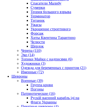
Спасатели Малибу
Сумерки
Теория большого взрыва
Терминатор
Титаник
Ужасы
Укрощение строптивого
Форсаж
Хиты Квентина Тарантино
Челюсти
Шерлок
Черепа (110)
Эко (14)
Топики Майки с надписями (6)
Художники (3)
Одежда для беременных с принтом (21)
Именные (72)
Шевроны
Военные (39)
Группа крови
Погоны
Патриотические (16)
Рускій ваєнний карабль іді на
Флаги Украины
Печатные шевроны (4)