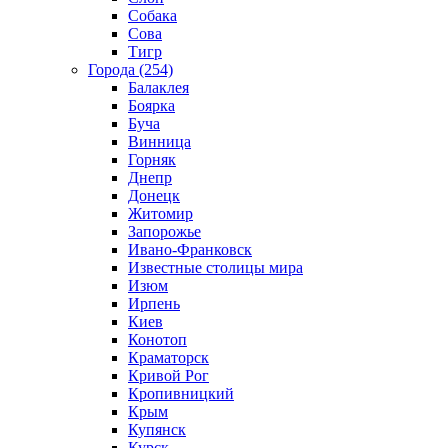
Собака
Сова
Тигр
Города (254)
Балаклея
Боярка
Буча
Винница
Горняк
Днепр
Донецк
Житомир
Запорожье
Ивано-Франковск
Известные столицы мира
Изюм
Ирпень
Киев
Конотоп
Краматорск
Кривой Рог
Кропивницкий
Крым
Купянск
Курск