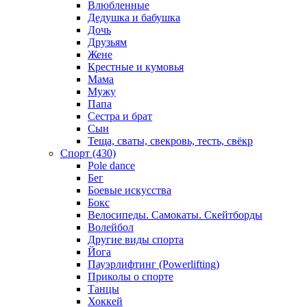
Влюбленные
Дедушка и бабушка
Дочь
Друзьям
Жене
Крестные и кумовья
Мама
Мужу
Папа
Сестра и брат
Сын
Теща, сваты, свекровь, тесть, свёкр
Спорт (430)
Pole dance
Бег
Боевые искусства
Бокс
Велосипеды. Самокаты. Скейтборды
Волейбол
Другие виды спорта
Йога
Пауэрлифтинг (Powerlifting)
Приколы о спорте
Танцы
Хоккей