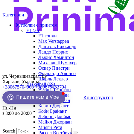
Категории
Футболки с принтом
F1 (36)
F1 гонки
Max Verstappen
Даниэль Риккардо
Ландо Норрис
Льюис Хэмилтон
Михаэль Шумахер
Оскар Пиастри
Фернандо Алонсо
ул. Чернышевская, 69
Шарль Леклер
Харьков, Украина
Basketball (69)
+380675704008
+380675463704
Весли Джонсон
Демар Деразан
Пишите нам в Viber
Конструктор
Деннис Родман
Кевин Дюрант
Пн-Нд
Коби Брайант
з 8:00 до 20:00
Леброн Джеймс
Майкл Джордан
Мияги Рёта
Search
Рассел Вестбрук