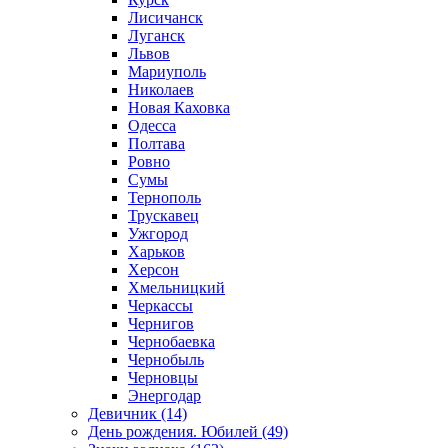
Лисичанск
Луганск
Львов
Мариуполь
Николаев
Новая Каховка
Одесса
Полтава
Ровно
Сумы
Тернополь
Трускавец
Ужгород
Харьков
Херсон
Хмельницкий
Черкассы
Чернигов
Чернобаевка
Чернобыль
Черновцы
Энергодар
Девичник (14)
День рождения. Юбилей (49)