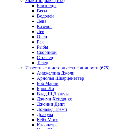
Знаки зодиака (162)
Близнецы
Весы
Водолей
Дева
Козерог
Лев
Овен
Рак
Рыбы
Скорпион
Стрелец
Телец
Известные и исторические личности (675)
Анджелина Джоли
Арнольд Шварценеггер
Боб Марли
Брюс Ли
Влад III Дракула
Джими Хендрикс
Джонни Депп
Дональд Трамп
Дракула
Кейт Мосс
Клеопатра