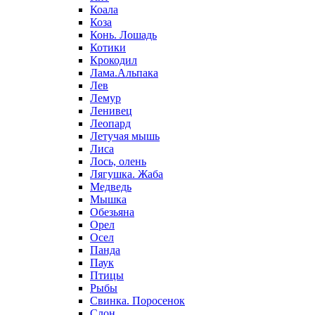
Коала
Коза
Конь. Лошадь
Котики
Крокодил
Лама.Альпака
Лев
Лемур
Ленивец
Леопард
Летучая мышь
Лиса
Лось, олень
Лягушка. Жаба
Медведь
Мышка
Обезьяна
Орел
Осел
Панда
Паук
Птицы
Рыбы
Свинка. Поросенок
Слон