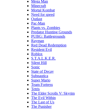
Mega Man
Minecraft
Mortal Kombat
Need for speed
Outlast
Pac-Man
Plants vs. Zombies
Predator Hunting Grounds
PUBG: Battlegrounds
Rayman
Red Dead Redemption
Resident Evil
Roblox
S.T.A.L.K.E.R.
Silent Hill
Sonic
State of Decay
Subnautica
Super Mario
Team Fortress
Tetris
The Elder Scrolls V: Skyrim
The Evil Within
The Last of Us
The Punisher