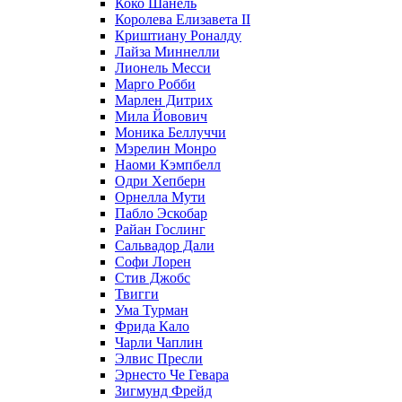
Коко Шанель
Королева Елизавета II
Криштиану Роналду
Лайза Миннелли
Лионель Месси
Марго Робби
Марлен Дитрих
Мила Йовович
Моника Беллуччи
Мэрелин Монро
Наоми Кэмпбелл
Одри Хепберн
Орнелла Мути
Пабло Эскобар
Райан Гослинг
Сальвадор Дали
Софи Лорен
Стив Джобс
Твигги
Ума Турман
Фрида Кало
Чарли Чаплин
Элвис Пресли
Эрнесто Че Гевара
Зигмунд Фрейд