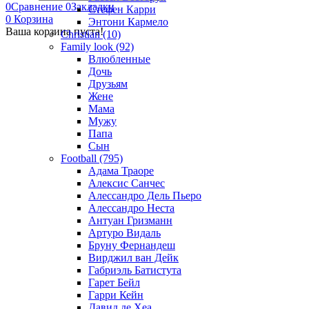
0
Сравнение
0
Закладки
Стефен Карри
0
Корзина
Энтони Кармело
Ваша корзина пуста!
Christian (10)
Family look (92)
Влюбленные
Дочь
Друзьям
Жене
Мама
Мужу
Папа
Сын
Football (795)
Адама Траоре
Алексис Санчес
Алессандро Дель Пьеро
Алессандро Неста
Антуан Гризманн
Артуро Видаль
Бруну Фернандеш
Вирджил ван Дейк
Габриэль Батистута
Гарет Бейл
Гарри Кейн
Давид де Хеа