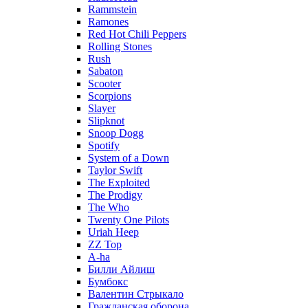
Rammstein
Ramones
Red Hot Chili Peppers
Rolling Stones
Rush
Sabaton
Scooter
Scorpions
Slayer
Slipknot
Snoop Dogg
Spotify
System of a Down
Taylor Swift
The Exploited
The Prodigy
The Who
Twenty One Pilots
Uriah Heep
ZZ Top
А-ha
Билли Айлиш
Бумбокс
Валентин Стрыкало
Гражданская оборона