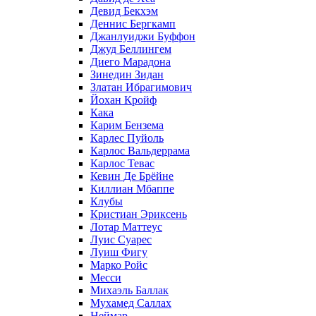
Девид Бекхэм
Деннис Бергкамп
Джанлуиджи Буффон
Джуд Беллингем
Диего Марадона
Зинедин Зидан
Златан Ибрагимович
Йохан Кройф
Кака
Карим Бензема
Карлес Пуйоль
Карлос Вальдеррама
Карлос Тевас
Кевин Де Брёйне
Киллиан Мбаппе
Клубы
Кристиан Эриксень
Лотар Маттеус
Луис Суарес
Луиш Фигу
Марко Ройс
Месси
Михаэль Баллак
Мухамед Саллах
Неймар