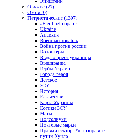
Эйнштейн
Оружие (27)
Охота (6)
Патриотические (1307)
#FreeTheLeopards
Ukraine
Анархия
Военный корабль
Война против россии
Волонтеры
Выдающиеся украинцы
Вышиванка
Гербы Украины
Города-герои
Детское
ЗСУ
История
Казачество
Карта Украины
Котики ЗСУ
Маты
Подсолнухи
Почтовые марки
Правый сектор, Ультраправые
путин Хуйло