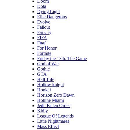
Doom
Dota
Dying Light
Elite Dangerous
Evolve
Fallout
Far Cry
FIFA
Fnaf
For Honor
Fortnite
Friday the 13th: The Game
God of War
Gothic
GTA
Half-Life
Hollow knight
Honkai
Horizon Zero Dawn
Hotline Miami
Jedi: Fallen Order
Kirby
League Of Legends
Little Nightmares
Mass Effect