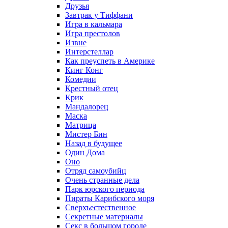
Друзья
Завтрак у Тиффани
Игра в кальмара
Игра престолов
Извне
Интерстеллар
Как преуспеть в Америке
Кинг Конг
Комедии
Крестный отец
Крик
Мандалорец
Маска
Матрица
Мистер Бин
Назад в будущее
Один Дома
Оно
Отряд самоубийц
Очень странные дела
Парк юрского периода
Пираты Карибского моря
Сверхъестественное
Секретные материалы
Секс в большом городе