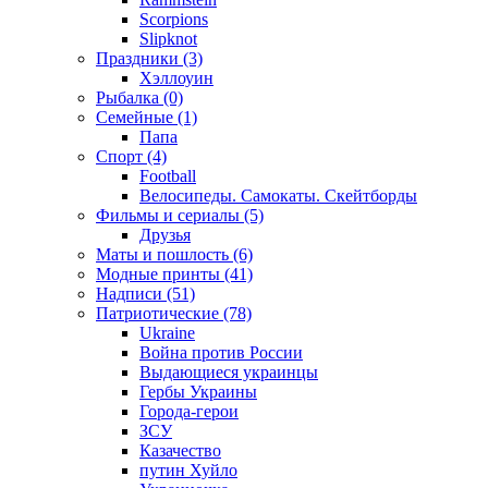
Scorpions
Slipknot
Праздники (3)
Хэллоуин
Рыбалка (0)
Семейные (1)
Папа
Спорт (4)
Football
Велосипеды. Самокаты. Скейтборды
Фильмы и сериалы (5)
Друзья
Маты и пошлость (6)
Модные принты (41)
Надписи (51)
Патриотические (78)
Ukraine
Война против России
Выдающиеся украинцы
Гербы Украины
Города-герои
ЗСУ
Казачество
путин Хуйло