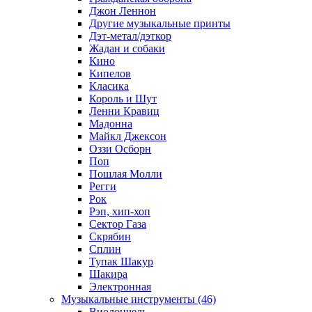
Джон Леннон
Другие музыкальные принты
Дэт-метал/дэткор
Жадан и собаки
Кино
Кипелов
Класика
Король и Шут
Ленни Кравиц
Мадонна
Майкл Джексон
Оззи Осборн
Поп
Пошлая Молли
Регги
Рок
Рэп, хип-хоп
Сектор Газа
Скрябин
Сплин
Тупак Шакур
Шакира
Электронная
Музыкальные инструменты (46)
Виолончель