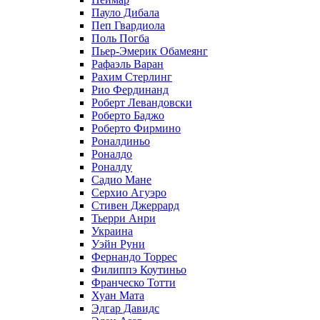
Пауло Дибала
Пеп Гвардиола
Поль Погба
Пьер-Эмерик Обамеянг
Рафаэль Варан
Рахим Стерлинг
Рио Фердинанд
Роберт Левандовски
Роберто Баджо
Роберто Фирмино
Роналдиньо
Роналдо
Роналду
Садио Мане
Серхио Агуэро
Стивен Джеррард
Тьерри Анри
Украина
Уэйн Руни
Фернандо Торрес
Филиппэ Коутиньо
Франческо Тотти
Хуан Мата
Эдгар Давидс