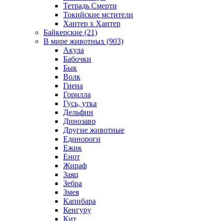
Тетрадь Смерти
Токийские мстители
Хантер х Хантер
Байкерские (21)
В мире животных (903)
Акула
Бабочки
Бык
Волк
Гиена
Горилла
Гусь, утка
Дельфин
Динозавр
Другие животные
Единороги
Ежик
Енот
Жираф
Заяц
Зебра
Змея
Капибара
Кенгуру
Кит