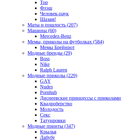
Тор
Флэш
Человек-паук
Шазам!
Маты и пошлость (207)
Машины (60)
Mercedez-Benz
Мемы, приколы на футболках (584)
Мемы Брейнрот
Модные бренды (29)
Boss
Nike
Ralph Lauren
Модные приколы (229)
GAY
Nudes
Pornhub
Диснеевские принцессы с приколами
Квадроберство
Молодость
Секс
Татуировки
Модные принты (347)
Крылья
Лабубу