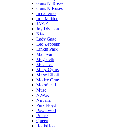
Guns N' Roses
Guns N`Roses
In extremo
Iron Maiden
JAY-Z
Joy Division
Kiss
Lady Gaga
Led Zeppelin
Linkin Park
Manovar
Megadeth
Metallica
Miley Cyrus
Missy Elliott
Motley Crue
Motorhead
Muse
N.W.A.
Nirvana
Pink Floyd
Powerwolf
Prince
Queen
RadioHead