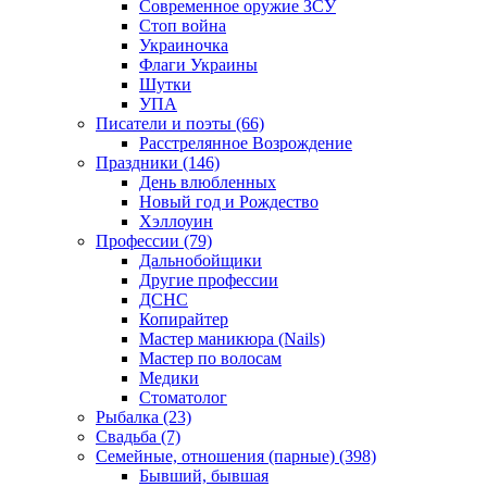
Современное оружие ЗСУ
Стоп война
Украиночка
Флаги Украины
Шутки
УПА
Писатели и поэты (66)
Расстрелянное Возрождение
Праздники (146)
День влюбленных
Новый год и Рождество
Хэллоуин
Профессии (79)
Дальнобойщики
Другие профессии
ДСНС
Копирайтер
Мастер маникюра (Nails)
Мастер по волосам
Медики
Стоматолог
Рыбалка (23)
Свадьба (7)
Семейные, отношения (парные) (398)
Бывший, бывшая