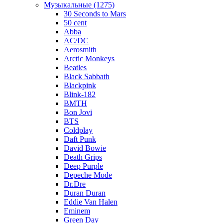
Музыкальные (1275)
30 Seconds to Mars
50 cent
Abba
AC/DC
Aerosmith
Arctic Monkeys
Beatles
Black Sabbath
Blackpink
Blink-182
BMTH
Bon Jovi
BTS
Coldplay
Daft Punk
David Bowie
Death Grips
Deep Purple
Depeche Mode
Dr.Dre
Duran Duran
Eddie Van Halen
Eminem
Green Day