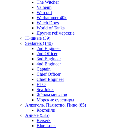
The Witcher
Valheim
Warcraft
Warhammer 40k
Watch Dogs
World of Tanks
Другие геймерские
IT-шные (39)
Seafarers (140)
2nd Engineer
2nd Officer
3nd Engineer
4nd Engineer
Captain
Chief Officer
Chief Еngineer
ETO
Sea Jokes
Жёнам моряков
Морские сувениры
Алкоголь. Пьянство. Пиво (85)
Коктейли
Аниме (535)
Berserk
Blue Lock