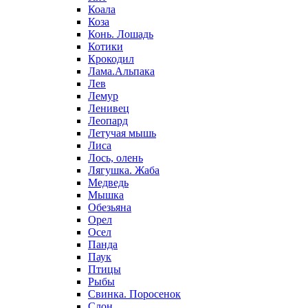
Коала
Коза
Конь. Лошадь
Котики
Крокодил
Лама.Альпака
Лев
Лемур
Ленивец
Леопард
Летучая мышь
Лиса
Лось, олень
Лягушка. Жаба
Медведь
Мышка
Обезьяна
Орел
Осел
Панда
Паук
Птицы
Рыбы
Свинка. Поросенок
Слон