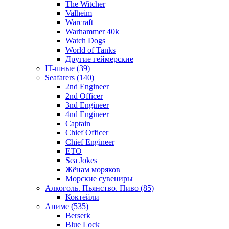
The Witcher
Valheim
Warcraft
Warhammer 40k
Watch Dogs
World of Tanks
Другие геймерские
IT-шные (39)
Seafarers (140)
2nd Engineer
2nd Officer
3nd Engineer
4nd Engineer
Captain
Chief Officer
Chief Еngineer
ETO
Sea Jokes
Жёнам моряков
Морские сувениры
Алкоголь. Пьянство. Пиво (85)
Коктейли
Аниме (535)
Berserk
Blue Lock