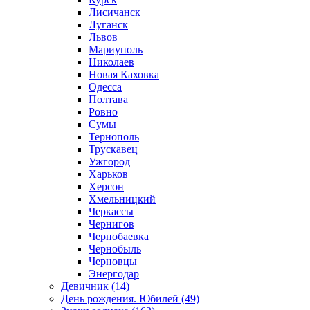
Лисичанск
Луганск
Львов
Мариуполь
Николаев
Новая Каховка
Одесса
Полтава
Ровно
Сумы
Тернополь
Трускавец
Ужгород
Харьков
Херсон
Хмельницкий
Черкассы
Чернигов
Чернобаевка
Чернобыль
Черновцы
Энергодар
Девичник (14)
День рождения. Юбилей (49)