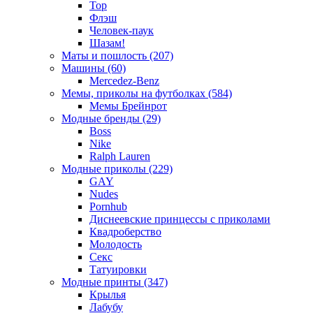
Тор
Флэш
Человек-паук
Шазам!
Маты и пошлость (207)
Машины (60)
Mercedez-Benz
Мемы, приколы на футболках (584)
Мемы Брейнрот
Модные бренды (29)
Boss
Nike
Ralph Lauren
Модные приколы (229)
GAY
Nudes
Pornhub
Диснеевские принцессы с приколами
Квадроберство
Молодость
Секс
Татуировки
Модные принты (347)
Крылья
Лабубу