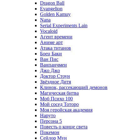
Dragon Ball
Evangelion
Golden Kamuy
Nana
Serial Experiments Lain
Vocaloid
Агент времени
Аниме арт
Атака титанов
Боец Баки
Ван Пис
Ванпанчмен
Джо Джо
Доктор Стоун
Звёздное Дитя
Клинок, рассекающий демонов
Магическая битва
Моб Психо 100
Мой сосед Тоторо
Моя геройская академия
Наруто
Персона 5
Повесть о конце света
Покемон
Сейлор Мун