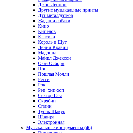
Джон Леннон
Другие музыкальные принты
Дэт-метал/дэткор
Жадан и собаки
Кино
Кипелов
Класика
Король и Шут
Ленни Кравиц
Мадонна
Майкл Джексон
Оззи Осборн
Поп
Пошлая Молли
Регги
Рок
Рэп, хип-хоп
Сектор Газа
Скрябин
Сплин
Тупак Шакур
Шакира
Электронная
Музыкальные инструменты (46)
Виолончель