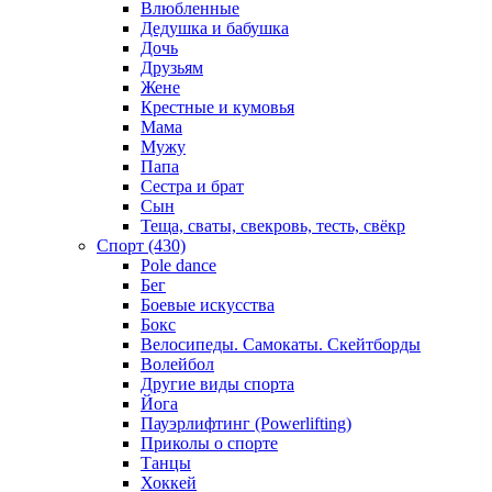
Влюбленные
Дедушка и бабушка
Дочь
Друзьям
Жене
Крестные и кумовья
Мама
Мужу
Папа
Сестра и брат
Сын
Теща, сваты, свекровь, тесть, свёкр
Спорт (430)
Pole dance
Бег
Боевые искусства
Бокс
Велосипеды. Самокаты. Скейтборды
Волейбол
Другие виды спорта
Йога
Пауэрлифтинг (Powerlifting)
Приколы о спорте
Танцы
Хоккей