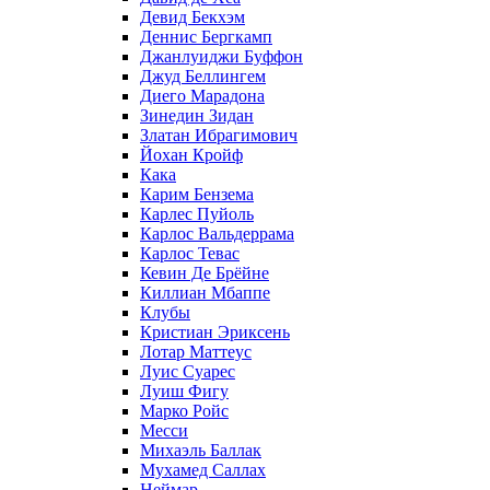
Девид Бекхэм
Деннис Бергкамп
Джанлуиджи Буффон
Джуд Беллингем
Диего Марадона
Зинедин Зидан
Златан Ибрагимович
Йохан Кройф
Кака
Карим Бензема
Карлес Пуйоль
Карлос Вальдеррама
Карлос Тевас
Кевин Де Брёйне
Киллиан Мбаппе
Клубы
Кристиан Эриксень
Лотар Маттеус
Луис Суарес
Луиш Фигу
Марко Ройс
Месси
Михаэль Баллак
Мухамед Саллах
Неймар