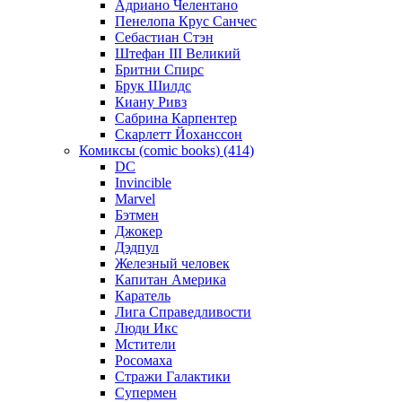
Адриано Челентано
Пенелопа Крус Санчес
Себастиан Стэн
Штефан III Великий
Бритни Спирс
Брук Шилдс
Киану Ривз
Сабрина Карпентер
Скарлетт Йоханссон
Комиксы (comic books) (414)
DC
Invincible
Marvel
Бэтмен
Джокер
Дэдпул
Железный человек
Капитан Америка
Каратель
Лига Справедливости
Люди Икс
Мстители
Росомаха
Стражи Галактики
Супермен