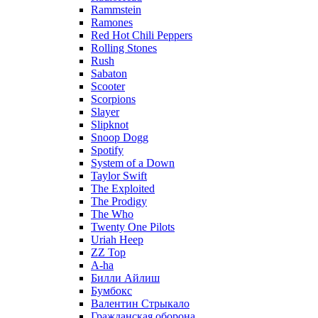
Rammstein
Ramones
Red Hot Chili Peppers
Rolling Stones
Rush
Sabaton
Scooter
Scorpions
Slayer
Slipknot
Snoop Dogg
Spotify
System of a Down
Taylor Swift
The Exploited
The Prodigy
The Who
Twenty One Pilots
Uriah Heep
ZZ Top
А-ha
Билли Айлиш
Бумбокс
Валентин Стрыкало
Гражданская оборона