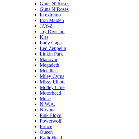
Guns N' Roses
Guns N`Roses
In extremo
Iron Maiden
JAY-Z
Joy Division
Kiss
Lady Gaga
Led Zeppelin
Linkin Park
Manovar
Megadeth
Metallica
Miley Cyrus
Missy Elliott
Motley Crue
Motorhead
Muse
N.W.A.
Nirvana
Pink Floyd
Powerwolf
Prince
Queen
RadioHead