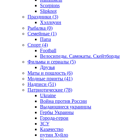
Scorpions
Slipknot
Праздники (3)
Хэллоуин
Рыбалка (0)
Семейные (1)
Папа
Спорт (4)
Football
Велосипеды. Самокаты. Скейтборды
Фильмы и сериалы (5)
Друзья
Маты и пошлость (6)
Модные принты (41)
Надписи (51)
Патриотические (78)
Ukraine
Война против России
Выдающиеся украинцы
Гербы Украины
Города-герои
ЗСУ
Казачество
путин Хуйло