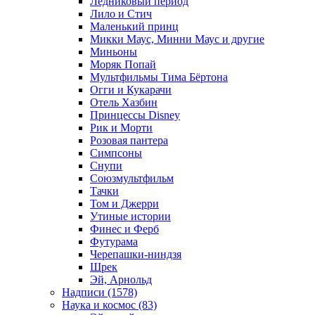
Ледниковый период
Лило и Стич
Маленький принц
Микки Маус, Минни Маус и другие
Миньоны
Моряк Попай
Мультфильмы Тима Бёртона
Огги и Кукарачи
Отель Хазбин
Принцессы Disney
Рик и Морти
Розовая пантера
Симпсоны
Снупи
Союзмультфильм
Тачки
Том и Джерри
Утиные истории
Финес и Ферб
Футурама
Черепашки-ниндзя
Шрек
Эй, Арнольд
Надписи (1578)
Наука и космос (83)