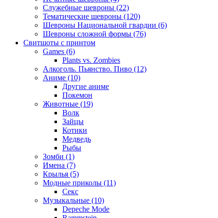
Служебные шевроны (22)
Тематические шевроны (120)
Шевроны Национальной гвардии (6)
Шевроны сложной формы (76)
Свитшоты с принтом
Games (6)
Plants vs. Zombies
Алкоголь. Пьянство. Пиво (12)
Аниме (10)
Другие аниме
Покемон
Животные (19)
Волк
Зайцы
Котики
Медведь
Рыбы
Зомби (1)
Имена (7)
Крылья (5)
Модные приколы (11)
Секс
Музыкальные (10)
Depeche Mode
Rammstein