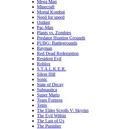
Mega Man
Minecraft
Mortal Kombat
Need for speed
Outlast
Pac-Man
Plants vs. Zombies
Predator Hunting Grounds
PUBG: Battlegrounds
Rayman
Red Dead Redemption
Resident Evil
Roblox
S.T.A.L.K.E.R.
Silent Hill
Sonic
State of Decay
Subnautica
Super Mario
Team Fortress
Tetris
The Elder Scrolls V: Skyrim
The Evil Within
The Last of Us
The Punisher