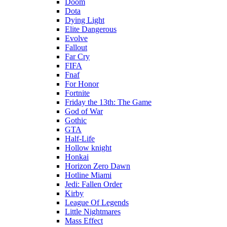
Doom
Dota
Dying Light
Elite Dangerous
Evolve
Fallout
Far Cry
FIFA
Fnaf
For Honor
Fortnite
Friday the 13th: The Game
God of War
Gothic
GTA
Half-Life
Hollow knight
Honkai
Horizon Zero Dawn
Hotline Miami
Jedi: Fallen Order
Kirby
League Of Legends
Little Nightmares
Mass Effect