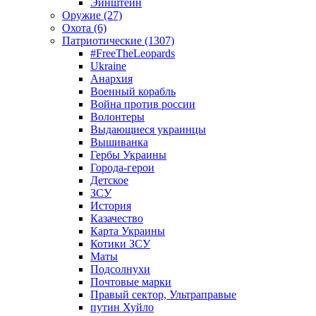
Эйнштейн
Оружие (27)
Охота (6)
Патриотические (1307)
#FreeTheLeopards
Ukraine
Анархия
Военный корабль
Война против россии
Волонтеры
Выдающиеся украинцы
Вышиванка
Гербы Украины
Города-герои
Детское
ЗСУ
История
Казачество
Карта Украины
Котики ЗСУ
Маты
Подсолнухи
Почтовые марки
Правый сектор, Ультраправые
путин Хуйло