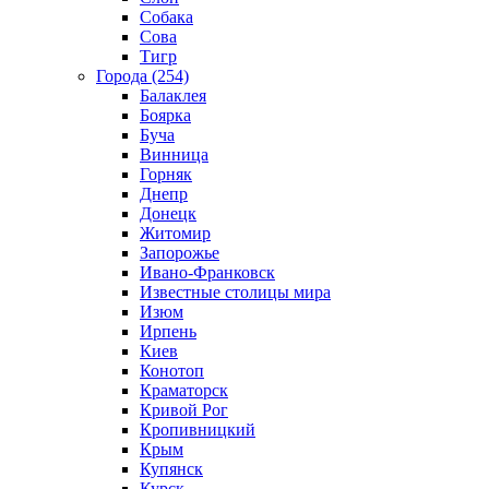
Собака
Сова
Тигр
Города (254)
Балаклея
Боярка
Буча
Винница
Горняк
Днепр
Донецк
Житомир
Запорожье
Ивано-Франковск
Известные столицы мира
Изюм
Ирпень
Киев
Конотоп
Краматорск
Кривой Рог
Кропивницкий
Крым
Купянск
Курск