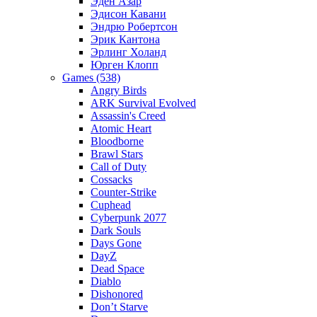
Эден Азар
Эдисон Кавани
Эндрю Робертсон
Эрик Кантона
Эрлинг Холанд
Юрген Клопп
Games (538)
Angry Birds
ARK Survival Evolved
Assassin's Creed
Atomic Heart
Bloodborne
Brawl Stars
Call of Duty
Cossacks
Counter-Strike
Cuphead
Cyberpunk 2077
Dark Souls
Days Gone
DayZ
Dead Space
Diablo
Dishonored
Don’t Starve