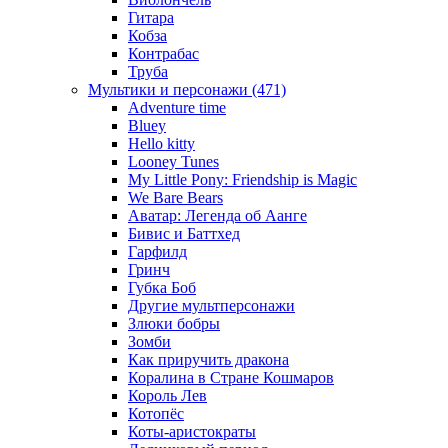
Гитара
Кобза
Контрабас
Труба
Мультики и персонажи (471)
Adventure time
Bluey
Hello kitty
Looney Tunes
My Little Pony: Friendship is Magic
We Bare Bears
Аватар: Легенда об Аанге
Бивис и Баттхед
Гарфилд
Гринч
Губка Боб
Другие мультперсонажи
Злюки бобры
Зомби
Как приручить дракона
Коралина в Стране Кошмаров
Король Лев
Котопёс
Коты-аристократы