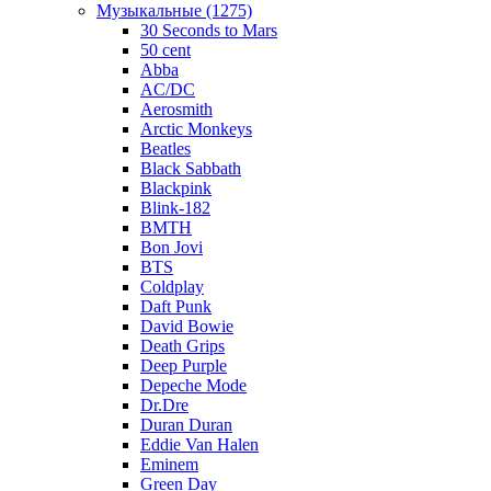
Музыкальные (1275)
30 Seconds to Mars
50 cent
Abba
AC/DC
Aerosmith
Arctic Monkeys
Beatles
Black Sabbath
Blackpink
Blink-182
BMTH
Bon Jovi
BTS
Coldplay
Daft Punk
David Bowie
Death Grips
Deep Purple
Depeche Mode
Dr.Dre
Duran Duran
Eddie Van Halen
Eminem
Green Day