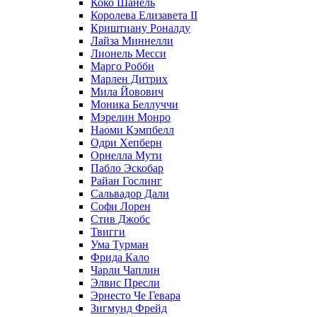
Коко Шанель
Королева Елизавета II
Криштиану Роналду
Лайза Миннелли
Лионель Месси
Марго Робби
Марлен Дитрих
Мила Йовович
Моника Беллуччи
Мэрелин Монро
Наоми Кэмпбелл
Одри Хепберн
Орнелла Мути
Пабло Эскобар
Райан Гослинг
Сальвадор Дали
Софи Лорен
Стив Джобс
Твигги
Ума Турман
Фрида Кало
Чарли Чаплин
Элвис Пресли
Эрнесто Че Гевара
Зигмунд Фрейд