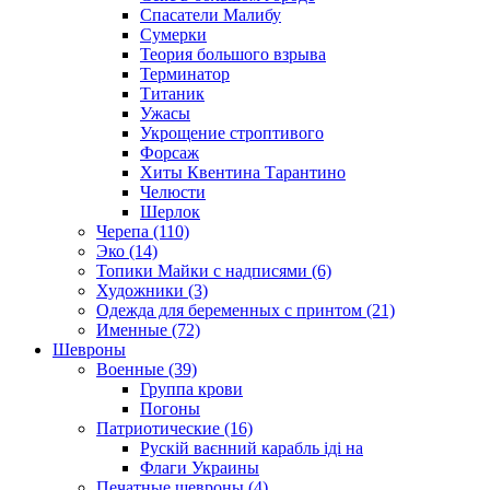
Спасатели Малибу
Сумерки
Теория большого взрыва
Терминатор
Титаник
Ужасы
Укрощение строптивого
Форсаж
Хиты Квентина Тарантино
Челюсти
Шерлок
Черепа (110)
Эко (14)
Топики Майки с надписями (6)
Художники (3)
Одежда для беременных с принтом (21)
Именные (72)
Шевроны
Военные (39)
Группа крови
Погоны
Патриотические (16)
Рускій ваєнний карабль іді на
Флаги Украины
Печатные шевроны (4)