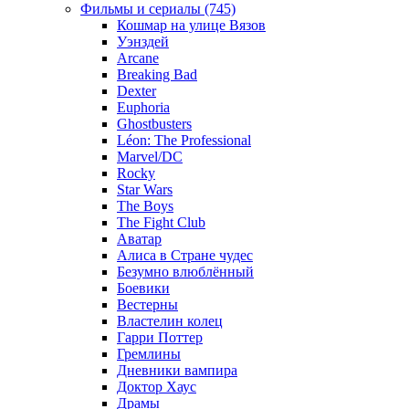
Фильмы и сериалы (745)
Кошмар на улице Вязов
Уэнздей
Arcane
Breaking Bad
Dexter
Euphoria
Ghostbusters
Léon: The Professional
Marvel/DC
Rocky
Star Wars
The Boys
The Fight Club
Аватар
Алиса в Стране чудес
Безумно влюблённый
Боевики
Вестерны
Властелин колец
Гарри Поттер
Гремлины
Дневники вампира
Доктор Хаус
Драмы