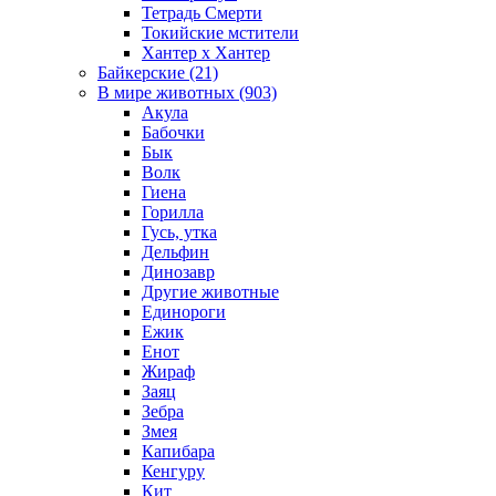
Тетрадь Смерти
Токийские мстители
Хантер х Хантер
Байкерские (21)
В мире животных (903)
Акула
Бабочки
Бык
Волк
Гиена
Горилла
Гусь, утка
Дельфин
Динозавр
Другие животные
Единороги
Ежик
Енот
Жираф
Заяц
Зебра
Змея
Капибара
Кенгуру
Кит