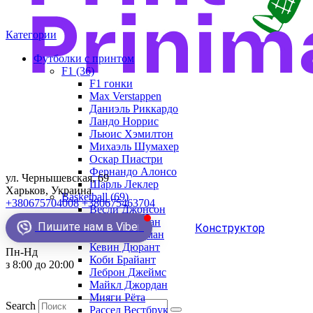
Категории
Футболки с принтом
F1 (36)
F1 гонки
Max Verstappen
Даниэль Риккардо
Ландо Норрис
Льюис Хэмилтон
Михаэль Шумахер
Оскар Пиастри
Фернандо Алонсо
ул. Чернышевская, 69
Шарль Леклер
Харьков, Украина
Basketball (69)
+380675704008
+380675463704
Весли Джонсон
Демар Деразан
Пишите нам в Viber
Конструктор
Деннис Родман
Кевин Дюрант
Пн-Нд
Коби Брайант
з 8:00 до 20:00
Леброн Джеймс
Майкл Джордан
Мияги Рёта
Search
Рассел Вестбрук