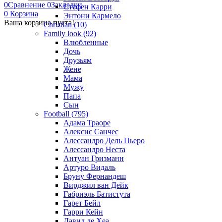
0
Сравнение
0
Закладки
Стефен Карри
0
Корзина
Энтони Кармело
Ваша корзина пуста!
Christian (10)
Family look (92)
Влюбленные
Дочь
Друзьям
Жене
Мама
Мужу
Папа
Сын
Football (795)
Адама Траоре
Алексис Санчес
Алессандро Дель Пьеро
Алессандро Неста
Антуан Гризманн
Артуро Видаль
Бруну Фернандеш
Вирджил ван Дейк
Габриэль Батистута
Гарет Бейл
Гарри Кейн
Давид де Хеа