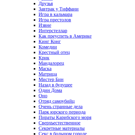
Друзья
Завтрак у Тиффани
Игра в кальмара
Игра престолов
Извне
Интерстеллар
Как преуспеть в Америке
Кинг Конг
Комедии
Крестный отец
Крик
Мандалорец
Маска
Матрица
Мистер Бин
Назад в будущее
Один Дома
Оно
Отряд самоубийц
Очень странные дела
Парк юрского периода
Пираты Карибского моря
Сверхъестественное
Секретные материалы
Секс в большом городе