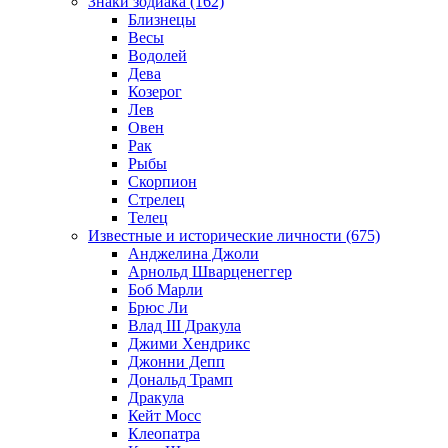
Знаки зодиака (162)
Близнецы
Весы
Водолей
Дева
Козерог
Лев
Овен
Рак
Рыбы
Скорпион
Стрелец
Телец
Известные и исторические личности (675)
Анджелина Джоли
Арнольд Шварценеггер
Боб Марли
Брюс Ли
Влад III Дракула
Джими Хендрикс
Джонни Депп
Дональд Трамп
Дракула
Кейт Мосс
Клеопатра