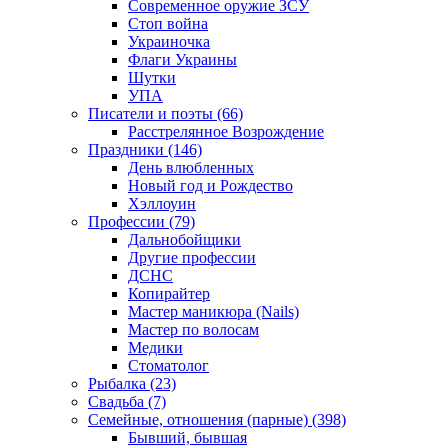
Современное оружие ЗСУ
Стоп война
Украиночка
Флаги Украины
Шутки
УПА
Писатели и поэты (66)
Расстрелянное Возрождение
Праздники (146)
День влюбленных
Новый год и Рождество
Хэллоуин
Профессии (79)
Дальнобойщики
Другие профессии
ДСНС
Копирайтер
Мастер маникюра (Nails)
Мастер по волосам
Медики
Стоматолог
Рыбалка (23)
Свадьба (7)
Семейные, отношения (парные) (398)
Бывший, бывшая