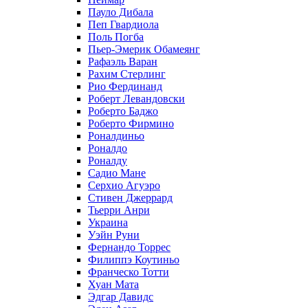
Пауло Дибала
Пеп Гвардиола
Поль Погба
Пьер-Эмерик Обамеянг
Рафаэль Варан
Рахим Стерлинг
Рио Фердинанд
Роберт Левандовски
Роберто Баджо
Роберто Фирмино
Роналдиньо
Роналдо
Роналду
Садио Мане
Серхио Агуэро
Стивен Джеррард
Тьерри Анри
Украина
Уэйн Руни
Фернандо Торрес
Филиппэ Коутиньо
Франческо Тотти
Хуан Мата
Эдгар Давидс