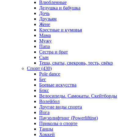
Влюбленные
Дедушка и бабушка
Дочь
Друзьям
Жене
Крестные и кумовья
Мама
Мужу
Папа
Сестра и брат
Сын
Теща, сваты, свекровь, тесть, свёкр
Спорт (430)
Pole dance
Бег
Боевые искусства
Бокс
Велосипеды. Самокаты. Скейтборды
Волейбол
Другие виды спорта
Йога
Пауэрлифтинг (Powerlifting)
Приколы о спорте
Танцы
Хоккей