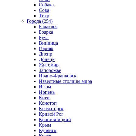
Собака
Сова
Тигр
Города (254)
Балаклея
Боярка
Буча
Винница
Горняк
Днепр
Донецк
Житомир
Запорожье
Ивано-Франковск
Известные столицы мира
Изюм
Ирпень
Киев
Конотоп
Краматорск
Кривой Рог
Кропивницкий
Крым
Купянск
Курск