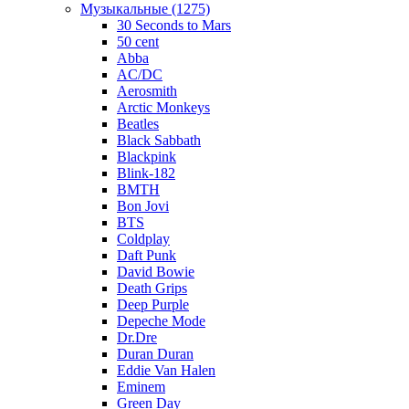
Музыкальные (1275)
30 Seconds to Mars
50 cent
Abba
AC/DC
Aerosmith
Arctic Monkeys
Beatles
Black Sabbath
Blackpink
Blink-182
BMTH
Bon Jovi
BTS
Coldplay
Daft Punk
David Bowie
Death Grips
Deep Purple
Depeche Mode
Dr.Dre
Duran Duran
Eddie Van Halen
Eminem
Green Day