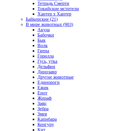
Тетрадь Смерти
Токийские мстители
Хантер х Хантер
Байкерские (21)
В мире животных (903)
Акула
Бабочки
Бык
Волк
Гиена
Горилла
Гусь, утка
Дельфин
Динозавр
Другие животные
Единороги
Ежик
Енот
Жираф
Заяц
Зебра
Змея
Капибара
Кенгуру
Кит