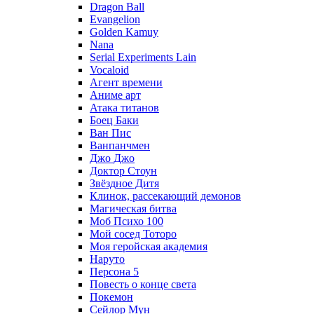
Dragon Ball
Evangelion
Golden Kamuy
Nana
Serial Experiments Lain
Vocaloid
Агент времени
Аниме арт
Атака титанов
Боец Баки
Ван Пис
Ванпанчмен
Джо Джо
Доктор Стоун
Звёздное Дитя
Клинок, рассекающий демонов
Магическая битва
Моб Психо 100
Мой сосед Тоторо
Моя геройская академия
Наруто
Персона 5
Повесть о конце света
Покемон
Сейлор Мун