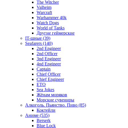
The Witcher
Valheim
Warcraft
Warhammer 40k
Watch Dogs
World of Tanks
Другие геймерские
IT-шные (39)
Seafarers (140)
2nd Engineer
2nd Officer
3nd Engineer
4nd Engineer
Captain
Chief Officer
Chief Еngineer
ETO
Sea Jokes
Жёнам моряков
Морские сувениры
Алкоголь. Пьянство. Пиво (85)
Коктейли
Аниме (535)
Berserk
Blue Lock