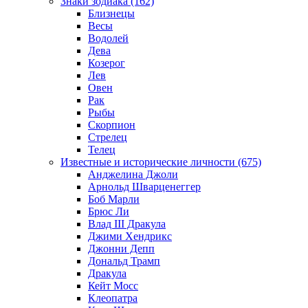
Знаки зодиака (162)
Близнецы
Весы
Водолей
Дева
Козерог
Лев
Овен
Рак
Рыбы
Скорпион
Стрелец
Телец
Известные и исторические личности (675)
Анджелина Джоли
Арнольд Шварценеггер
Боб Марли
Брюс Ли
Влад III Дракула
Джими Хендрикс
Джонни Депп
Дональд Трамп
Дракула
Кейт Мосс
Клеопатра