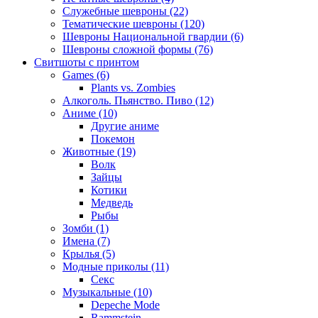
Служебные шевроны (22)
Тематические шевроны (120)
Шевроны Национальной гвардии (6)
Шевроны сложной формы (76)
Свитшоты с принтом
Games (6)
Plants vs. Zombies
Алкоголь. Пьянство. Пиво (12)
Аниме (10)
Другие аниме
Покемон
Животные (19)
Волк
Зайцы
Котики
Медведь
Рыбы
Зомби (1)
Имена (7)
Крылья (5)
Модные приколы (11)
Секс
Музыкальные (10)
Depeche Mode
Rammstein