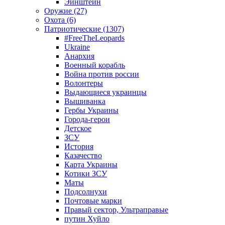
Эйнштейн
Оружие (27)
Охота (6)
Патриотические (1307)
#FreeTheLeopards
Ukraine
Анархия
Военный корабль
Война против россии
Волонтеры
Выдающиеся украинцы
Вышиванка
Гербы Украины
Города-герои
Детское
ЗСУ
История
Казачество
Карта Украины
Котики ЗСУ
Маты
Подсолнухи
Почтовые марки
Правый сектор, Ультраправые
путин Хуйло