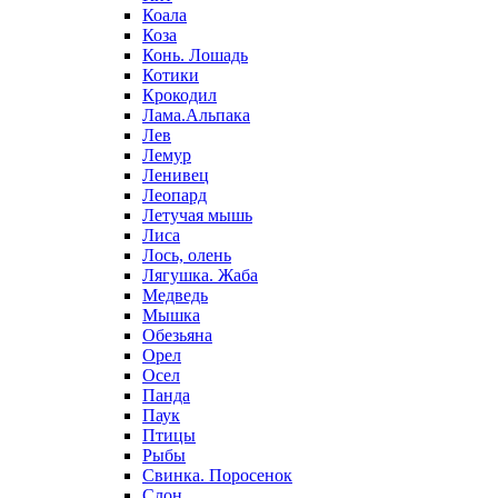
Коала
Коза
Конь. Лошадь
Котики
Крокодил
Лама.Альпака
Лев
Лемур
Ленивец
Леопард
Летучая мышь
Лиса
Лось, олень
Лягушка. Жаба
Медведь
Мышка
Обезьяна
Орел
Осел
Панда
Паук
Птицы
Рыбы
Свинка. Поросенок
Слон