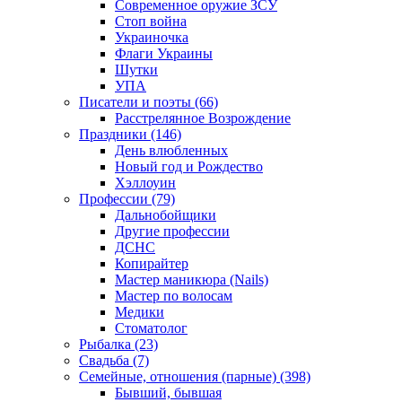
Современное оружие ЗСУ
Стоп война
Украиночка
Флаги Украины
Шутки
УПА
Писатели и поэты (66)
Расстрелянное Возрождение
Праздники (146)
День влюбленных
Новый год и Рождество
Хэллоуин
Профессии (79)
Дальнобойщики
Другие профессии
ДСНС
Копирайтер
Мастер маникюра (Nails)
Мастер по волосам
Медики
Стоматолог
Рыбалка (23)
Свадьба (7)
Семейные, отношения (парные) (398)
Бывший, бывшая