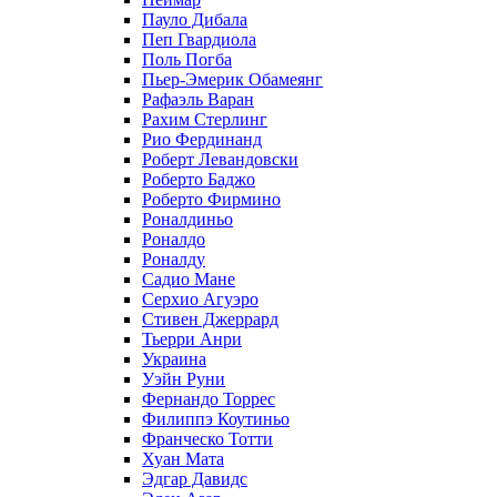
Пауло Дибала
Пеп Гвардиола
Поль Погба
Пьер-Эмерик Обамеянг
Рафаэль Варан
Рахим Стерлинг
Рио Фердинанд
Роберт Левандовски
Роберто Баджо
Роберто Фирмино
Роналдиньо
Роналдо
Роналду
Садио Мане
Серхио Агуэро
Стивен Джеррард
Тьерри Анри
Украина
Уэйн Руни
Фернандо Торрес
Филиппэ Коутиньо
Франческо Тотти
Хуан Мата
Эдгар Давидс