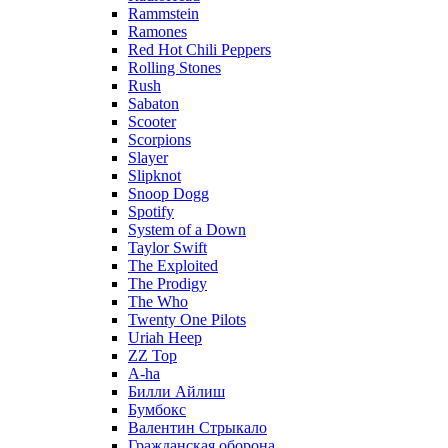
Rammstein
Ramones
Red Hot Chili Peppers
Rolling Stones
Rush
Sabaton
Scooter
Scorpions
Slayer
Slipknot
Snoop Dogg
Spotify
System of a Down
Taylor Swift
The Exploited
The Prodigy
The Who
Twenty One Pilots
Uriah Heep
ZZ Top
А-ha
Билли Айлиш
Бумбокс
Валентин Стрыкало
Гражданская оборона