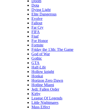
Doom
Dota
Dying Light
Elite Dangerous
Evolve
Fallout
Far Cry
FIFA
Fnaf
For Honor
Fortnite
Friday the 13th: The Game
God of War
Gothic
GTA
Half-Life
Hollow knight
Honkai
Horizon Zero Dawn
Hotline Miami
Jedi: Fallen Order
Kirby
League Of Legends
Little Nightmares
Mass Effect