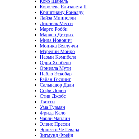
Коко Шанель
Королева Елизавета II
Криштиану Роналду
Лайза Миннелли
Лионель Месси
Марго Робби
Марлен Дитрих
Мила Йовович
Моника Беллуччи
Мэрелин Монро
Наоми Кэмпбелл
Одри Хепберн
Орнелла Мути
Пабло Эскобар
Райан Гослинг
Сальвадор Дали
Софи Лорен
Стив Джобс
Твигги
Ума Турман
Фрида Кало
Чарли Чаплин
Элвис Пресли
Эрнесто Че Гевара
Зигмунд Фрейд