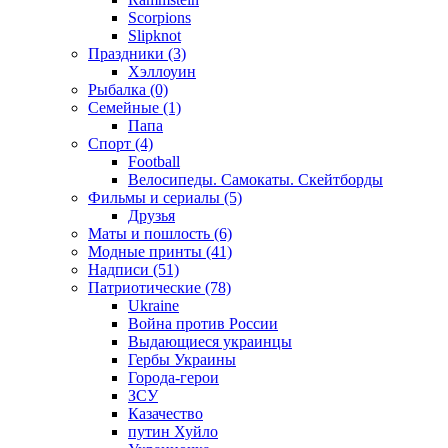
Scorpions
Slipknot
Праздники (3)
Хэллоуин
Рыбалка (0)
Семейные (1)
Папа
Спорт (4)
Football
Велосипеды. Самокаты. Скейтборды
Фильмы и сериалы (5)
Друзья
Маты и пошлость (6)
Модные принты (41)
Надписи (51)
Патриотические (78)
Ukraine
Война против России
Выдающиеся украинцы
Гербы Украины
Города-герои
ЗСУ
Казачество
путин Хуйло