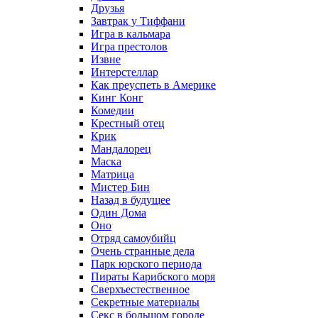
Друзья
Завтрак у Тиффани
Игра в кальмара
Игра престолов
Извне
Интерстеллар
Как преуспеть в Америке
Кинг Конг
Комедии
Крестный отец
Крик
Мандалорец
Маска
Матрица
Мистер Бин
Назад в будущее
Один Дома
Оно
Отряд самоубийц
Очень странные дела
Парк юрского периода
Пираты Карибского моря
Сверхъестественное
Секретные материалы
Секс в большом городе