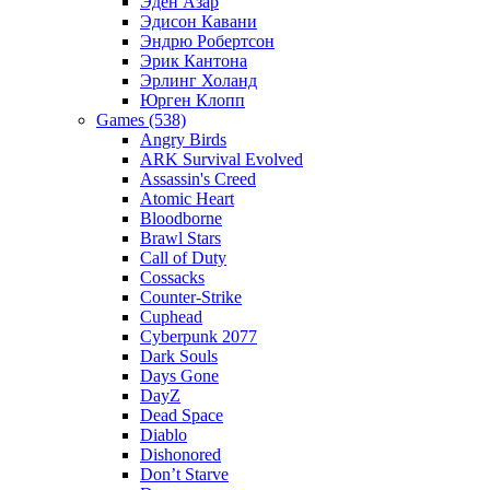
Эден Азар
Эдисон Кавани
Эндрю Робертсон
Эрик Кантона
Эрлинг Холанд
Юрген Клопп
Games (538)
Angry Birds
ARK Survival Evolved
Assassin's Creed
Atomic Heart
Bloodborne
Brawl Stars
Call of Duty
Cossacks
Counter-Strike
Cuphead
Cyberpunk 2077
Dark Souls
Days Gone
DayZ
Dead Space
Diablo
Dishonored
Don’t Starve