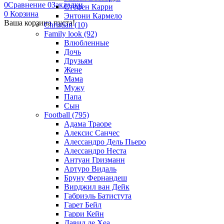
0
Сравнение
0
Закладки
Стефен Карри
0
Корзина
Энтони Кармело
Ваша корзина пуста!
Christian (10)
Family look (92)
Влюбленные
Дочь
Друзьям
Жене
Мама
Мужу
Папа
Сын
Football (795)
Адама Траоре
Алексис Санчес
Алессандро Дель Пьеро
Алессандро Неста
Антуан Гризманн
Артуро Видаль
Бруну Фернандеш
Вирджил ван Дейк
Габриэль Батистута
Гарет Бейл
Гарри Кейн
Давид де Хеа