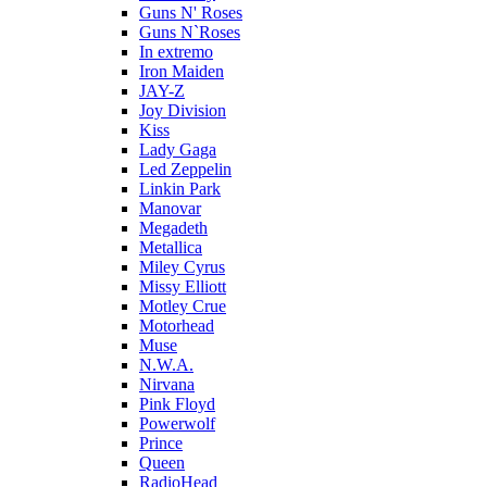
Guns N' Roses
Guns N`Roses
In extremo
Iron Maiden
JAY-Z
Joy Division
Kiss
Lady Gaga
Led Zeppelin
Linkin Park
Manovar
Megadeth
Metallica
Miley Cyrus
Missy Elliott
Motley Crue
Motorhead
Muse
N.W.A.
Nirvana
Pink Floyd
Powerwolf
Prince
Queen
RadioHead