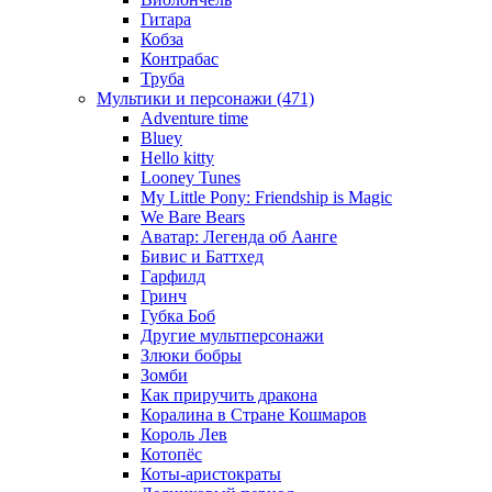
Гитара
Кобза
Контрабас
Труба
Мультики и персонажи (471)
Adventure time
Bluey
Hello kitty
Looney Tunes
My Little Pony: Friendship is Magic
We Bare Bears
Аватар: Легенда об Аанге
Бивис и Баттхед
Гарфилд
Гринч
Губка Боб
Другие мультперсонажи
Злюки бобры
Зомби
Как приручить дракона
Коралина в Стране Кошмаров
Король Лев
Котопёс
Коты-аристократы