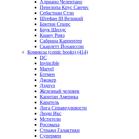
Адриано Челентано
Пенелопа Крус Санчес
Себастиан Стэн
Штефан III Великий
Бритни Спирс
Брук Шилдс
Киану Ривз
Сабрина Карпентер
Скарлетт Йоханссон
Комиксы (comic books) (414)
DC
Invincible
Marvel
Бэтмен
Джокер
Дэдпул
Железный человек
Капитан Америка
Каратель
Лига Справедливости
Люди Икс
Мстители
Росомаха
Стражи Галактики
Супермен