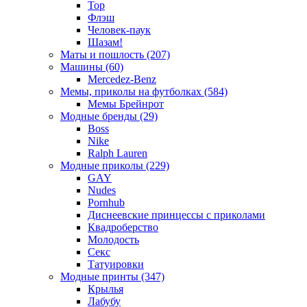
Тор
Флэш
Человек-паук
Шазам!
Маты и пошлость (207)
Машины (60)
Mercedez-Benz
Мемы, приколы на футболках (584)
Мемы Брейнрот
Модные бренды (29)
Boss
Nike
Ralph Lauren
Модные приколы (229)
GAY
Nudes
Pornhub
Диснеевские принцессы с приколами
Квадроберство
Молодость
Секс
Татуировки
Модные принты (347)
Крылья
Лабубу