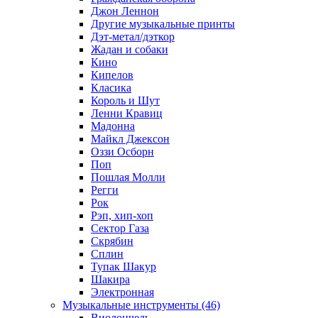
Джон Леннон
Другие музыкальные принты
Дэт-метал/дэткор
Жадан и собаки
Кино
Кипелов
Класика
Король и Шут
Ленни Кравиц
Мадонна
Майкл Джексон
Оззи Осборн
Поп
Пошлая Молли
Регги
Рок
Рэп, хип-хоп
Сектор Газа
Скрябин
Сплин
Тупак Шакур
Шакира
Электронная
Музыкальные инструменты (46)
Виолончель