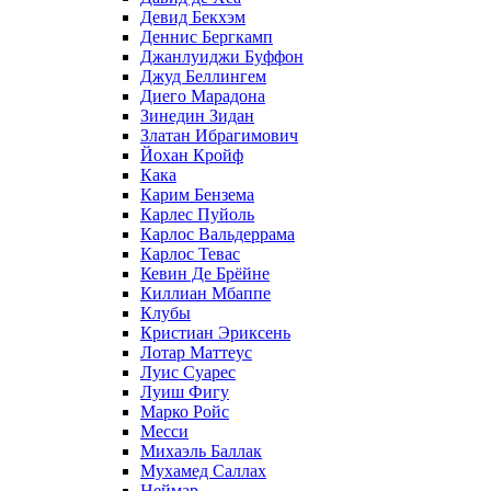
Девид Бекхэм
Деннис Бергкамп
Джанлуиджи Буффон
Джуд Беллингем
Диего Марадона
Зинедин Зидан
Златан Ибрагимович
Йохан Кройф
Кака
Карим Бензема
Карлес Пуйоль
Карлос Вальдеррама
Карлос Тевас
Кевин Де Брёйне
Киллиан Мбаппе
Клубы
Кристиан Эриксень
Лотар Маттеус
Луис Суарес
Луиш Фигу
Марко Ройс
Месси
Михаэль Баллак
Мухамед Саллах
Неймар