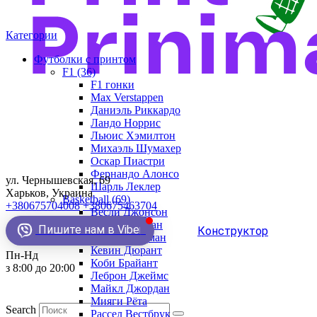
Категории
Футболки с принтом
F1 (36)
F1 гонки
Max Verstappen
Даниэль Риккардо
Ландо Норрис
Льюис Хэмилтон
Михаэль Шумахер
Оскар Пиастри
Фернандо Алонсо
ул. Чернышевская, 69
Шарль Леклер
Харьков, Украина
Basketball (69)
+380675704008
+380675463704
Весли Джонсон
Демар Деразан
Пишите нам в Viber
Конструктор
Деннис Родман
Кевин Дюрант
Пн-Нд
Коби Брайант
з 8:00 до 20:00
Леброн Джеймс
Майкл Джордан
Мияги Рёта
Search
Рассел Вестбрук