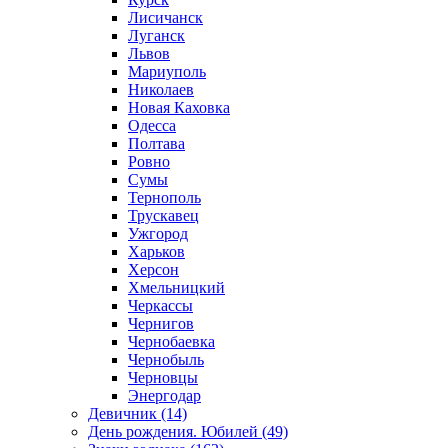
Лисичанск
Луганск
Львов
Мариуполь
Николаев
Новая Каховка
Одесса
Полтава
Ровно
Сумы
Тернополь
Трускавец
Ужгород
Харьков
Херсон
Хмельницкий
Черкассы
Чернигов
Чернобаевка
Чернобыль
Черновцы
Энергодар
Девичник (14)
День рождения. Юбилей (49)