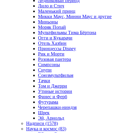
Ледниковый период
Лило и Стич
Маленький принц
Микки Маус, Минни Маус и другие
Миньоны
Моряк Попай
Мультфильмы Тима Бёртона
Огги и Кукарачи
Отель Хазбин
Принцессы Disney
Рик и Морти
Розовая пантера
Симпсоны
Снупи
Союзмультфильм
Тачки
Том и Джерри
Утиные истории
Финес и Ферб
Футурама
Черепашки-ниндзя
Шрек
Эй, Арнольд
Надписи (1578)
Наука и космос (83)