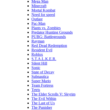
Mega Man
Minecraft
Mortal Kombat
Need for speed
Outlast
Pac-Man
Plants vs. Zombies
Predator Hunting Grounds
PUBG: Battlegrounds
Rayman
Red Dead Redemption
Resident Evil
Roblox
S.T.A.L.K.E.R.
Silent Hill
Sonic
State of Decay
Subnautica
Super Mario
Team Fortress
Tetris
The Elder Scrolls V: Skyrim
The Evil Within
The Last of Us
The Punisher