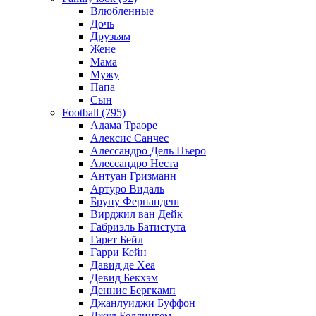
Влюбленные
Дочь
Друзьям
Жене
Мама
Мужу
Папа
Сын
Football (795)
Адама Траоре
Алексис Санчес
Алессандро Дель Пьеро
Алессандро Неста
Антуан Гризманн
Артуро Видаль
Бруну Фернандеш
Вирджил ван Дейк
Габриэль Батистута
Гарет Бейл
Гарри Кейн
Давид де Хеа
Девид Бекхэм
Деннис Бергкамп
Джанлуиджи Буффон
Джуд Беллингем