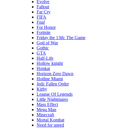
Evolve
Fallout
Far Cry
FIFA
Fnaf
For Honor
Fortnite
Friday the 13th: The Game
God of War
Gothic
GTA
Half-Life
Hollow knight
Honkai
Horizon Zero Dawn
Hotline Miami
Jedi: Fallen Order
Kirby
League Of Legends
Little Nightmares
Mass Effect
Mega Man
Minecraft
Mortal Kombat
Need for speed