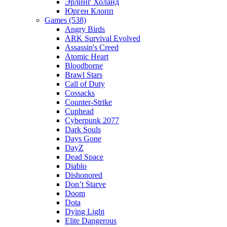
Эрлинг Холанд
Юрген Клопп
Games (538)
Angry Birds
ARK Survival Evolved
Assassin's Creed
Atomic Heart
Bloodborne
Brawl Stars
Call of Duty
Cossacks
Counter-Strike
Cuphead
Cyberpunk 2077
Dark Souls
Days Gone
DayZ
Dead Space
Diablo
Dishonored
Don’t Starve
Doom
Dota
Dying Light
Elite Dangerous