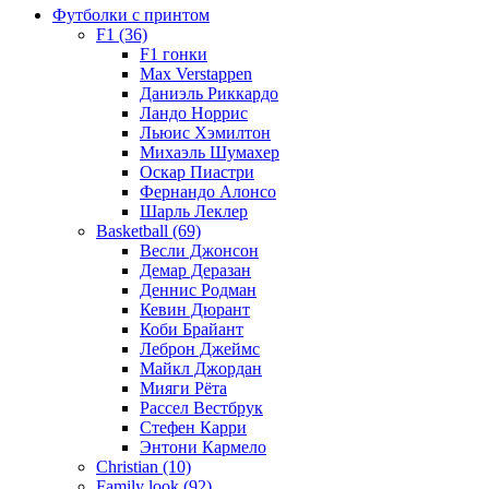
Футболки с принтом
F1 (36)
F1 гонки
Max Verstappen
Даниэль Риккардо
Ландо Норрис
Льюис Хэмилтон
Михаэль Шумахер
Оскар Пиастри
Фернандо Алонсо
Шарль Леклер
Basketball (69)
Весли Джонсон
Демар Деразан
Деннис Родман
Кевин Дюрант
Коби Брайант
Леброн Джеймс
Майкл Джордан
Мияги Рёта
Рассел Вестбрук
Стефен Карри
Энтони Кармело
Christian (10)
Family look (92)