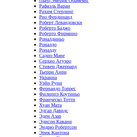
Пьер-Эмерик Обамеянг
Рафаэль Варан
Рахим Стерлинг
Рио Фердинанд
Роберт Левандовски
Роберто Баджо
Роберто Фирмино
Роналдиньо
Роналдо
Роналду
Садио Мане
Серхио Агуэро
Стивен Джеррард
Тьерри Анри
Украина
Уэйн Руни
Фернандо Торрес
Филиппэ Коутиньо
Франческо Тотти
Хуан Мата
Эдгар Давидс
Эден Азар
Эдисон Кавани
Эндрю Робертсон
Эрик Кантона