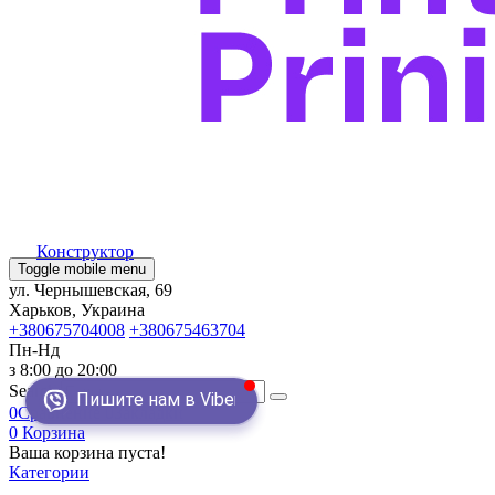
Конструктор
Toggle mobile menu
ул. Чернышевская, 69
Харьков, Украина
+380675704008
+380675463704
Пн-Нд
з 8:00 до 20:00
Search
Пишите нам в Viber
0
Сравнение
0
Закладки
0
Корзина
Ваша корзина пуста!
Категории