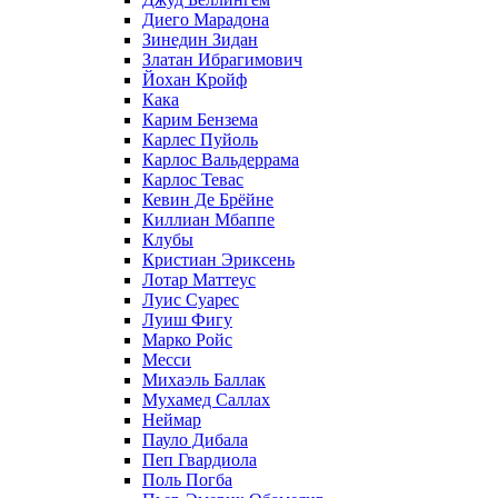
Диего Марадона
Зинедин Зидан
Златан Ибрагимович
Йохан Кройф
Кака
Карим Бензема
Карлес Пуйоль
Карлос Вальдеррама
Карлос Тевас
Кевин Де Брёйне
Киллиан Мбаппе
Клубы
Кристиан Эриксень
Лотар Маттеус
Луис Суарес
Луиш Фигу
Марко Ройс
Месси
Михаэль Баллак
Мухамед Саллах
Неймар
Пауло Дибала
Пеп Гвардиола
Поль Погба