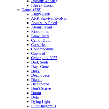
Эрлинг Холанд
Юрген Клопп
Games (538)
Angry Birds
ARK Survival Evolved
Assassin's Creed
Atomic Heart
Bloodborne
Brawl Stars
Call of Duty
Cossacks
Counter-Strike
Cuphead
Cyberpunk 2077
Dark Souls
Days Gone
DayZ
Dead Space
Diablo
Dishonored
Don’t Starve
Doom
Dota
Dying Light
Elite Dangerous