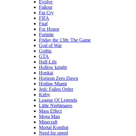
Evolve
Fallout
Far Cry
FIFA
Fnaf
For Honor
Fortnite
Friday the 13th: The Game
God of War
Gothic
GTA
Half-Life
Hollow knight
Honkai
Horizon Zero Dawn
Hotline Miami
Jedi: Fallen Order
Kirby
League Of Legends
Little Nightmares
Mass Effect
Mega Man
Minecraft
Mortal Kombat
Need for speed