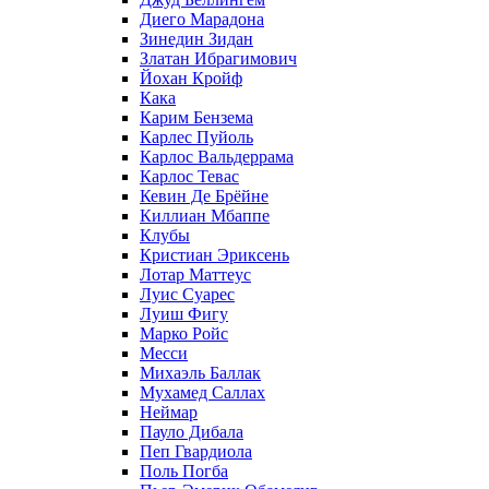
Диего Марадона
Зинедин Зидан
Златан Ибрагимович
Йохан Кройф
Кака
Карим Бензема
Карлес Пуйоль
Карлос Вальдеррама
Карлос Тевас
Кевин Де Брёйне
Киллиан Мбаппе
Клубы
Кристиан Эриксень
Лотар Маттеус
Луис Суарес
Луиш Фигу
Марко Ройс
Месси
Михаэль Баллак
Мухамед Саллах
Неймар
Пауло Дибала
Пеп Гвардиола
Поль Погба