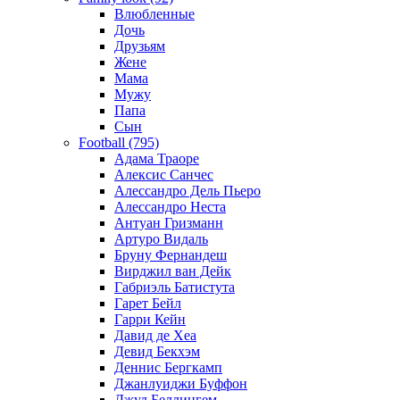
Влюбленные
Дочь
Друзьям
Жене
Мама
Мужу
Папа
Сын
Football (795)
Адама Траоре
Алексис Санчес
Алессандро Дель Пьеро
Алессандро Неста
Антуан Гризманн
Артуро Видаль
Бруну Фернандеш
Вирджил ван Дейк
Габриэль Батистута
Гарет Бейл
Гарри Кейн
Давид де Хеа
Девид Бекхэм
Деннис Бергкамп
Джанлуиджи Буффон
Джуд Беллингем