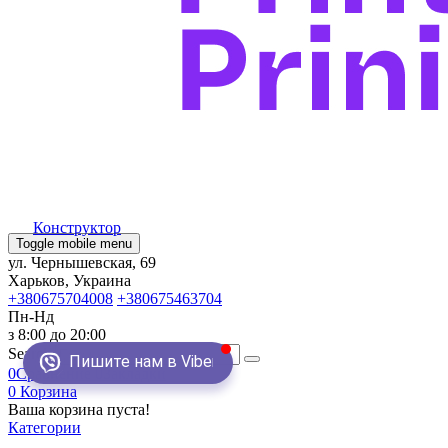
Конструктор
Toggle mobile menu
ул. Чернышевская, 69
Харьков, Украина
+380675704008
+380675463704
Пн-Нд
з 8:00 до 20:00
Search
Пишите нам в Viber
0
Сравнение
0
Закладки
0
Корзина
Ваша корзина пуста!
Категории