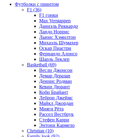
Футболки с принтом
F1 (36)
F1 гонки
Max Verstappen
Даниэль Риккардо
Ландо Норрис
Льюис Хэмилтон
Михаэль Шумахер
Оскар Пиастри
Фернандо Алонсо
Шарль Леклер
Basketball (69)
Весли Джонсон
Демар Деразан
Деннис Родман
Кевин Дюрант
Коби Брайант
Леброн Джеймс
Майкл Джордан
Мияги Рёта
Рассел Вестбрук
Стефен Карри
Энтони Кармело
Christian (10)
Family look (92)