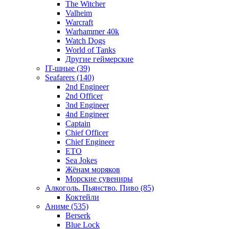
The Witcher
Valheim
Warcraft
Warhammer 40k
Watch Dogs
World of Tanks
Другие геймерские
IT-шные (39)
Seafarers (140)
2nd Engineer
2nd Officer
3nd Engineer
4nd Engineer
Captain
Chief Officer
Chief Еngineer
ETO
Sea Jokes
Жёнам моряков
Морские сувениры
Алкоголь. Пьянство. Пиво (85)
Коктейли
Аниме (535)
Berserk
Blue Lock