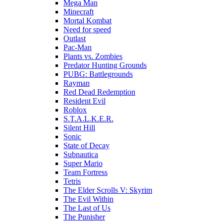
Mega Man
Minecraft
Mortal Kombat
Need for speed
Outlast
Pac-Man
Plants vs. Zombies
Predator Hunting Grounds
PUBG: Battlegrounds
Rayman
Red Dead Redemption
Resident Evil
Roblox
S.T.A.L.K.E.R.
Silent Hill
Sonic
State of Decay
Subnautica
Super Mario
Team Fortress
Tetris
The Elder Scrolls V: Skyrim
The Evil Within
The Last of Us
The Punisher