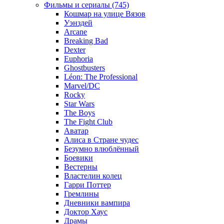
Фильмы и сериалы (745)
Кошмар на улице Вязов
Уэнздей
Arcane
Breaking Bad
Dexter
Euphoria
Ghostbusters
Léon: The Professional
Marvel/DC
Rocky
Star Wars
The Boys
The Fight Club
Аватар
Алиса в Стране чудес
Безумно влюблённый
Боевики
Вестерны
Властелин колец
Гарри Поттер
Гремлины
Дневники вампира
Доктор Хаус
Драмы