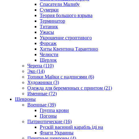
Спасатели Малибу
Сумерки
Теория большого взрыва
Терминатор
Титаник
Ужасы
Укрощение строптивого
Форсаж
Хиты Квентина Тарантино
Челюсти
Шерлок
Черепа (110)
Эко (14)
Топики Майки с надписями (6)
Художники (3)
Одежда для беременных с принтом (21)
Именные (72)
Шевроны
Военные (39)
Группа крови
Погоны
Патриотические (16)
Рускій ваєнний карабль іді на
Флаги Украины
Печатные шевроны (4)