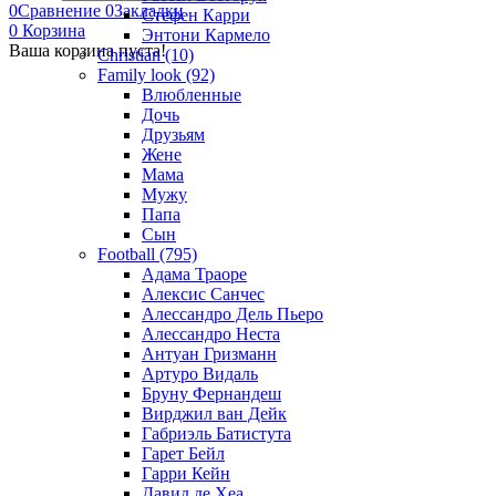
0
Сравнение
0
Закладки
Стефен Карри
0
Корзина
Энтони Кармело
Ваша корзина пуста!
Christian (10)
Family look (92)
Влюбленные
Дочь
Друзьям
Жене
Мама
Мужу
Папа
Сын
Football (795)
Адама Траоре
Алексис Санчес
Алессандро Дель Пьеро
Алессандро Неста
Антуан Гризманн
Артуро Видаль
Бруну Фернандеш
Вирджил ван Дейк
Габриэль Батистута
Гарет Бейл
Гарри Кейн
Давид де Хеа