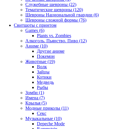
Служебные шевроны (22)
Тематические шевроны (120)
Шевроны Национальной гвардии (6)
Шевроны сложной формы (76)
Свитшоты с принтом
Games (6)
Plants vs. Zombies
Алкоголь. Пьянство. Пиво (12)
Аниме (10)
Другие аниме
Покемон
Животные (19)
Волк
Зайцы
Котики
Медведь
Рыбы
Зомби (1)
Имена (7)
Крылья (5)
Модные приколы (11)
Секс
Музыкальные (10)
Depeche Mode
Rammstein