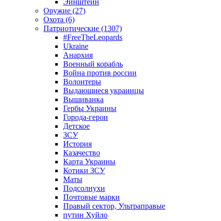
Эйнштейн
Оружие (27)
Охота (6)
Патриотические (1307)
#FreeTheLeopards
Ukraine
Анархия
Военный корабль
Война против россии
Волонтеры
Выдающиеся украинцы
Вышиванка
Гербы Украины
Города-герои
Детское
ЗСУ
История
Казачество
Карта Украины
Котики ЗСУ
Маты
Подсолнухи
Почтовые марки
Правый сектор, Ультраправые
путин Хуйло