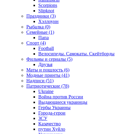
Scorpions
Slipknot
Праздники (3)
Хэллоуин
Рыбалка (0)
Семейные (1)
Папа
Спорт (4)
Football
Велосипеды. Самокаты. Скейтборды
Фильмы и сериалы (5)
Друзья
Маты и пошлость (6)
Модные принты (41)
Надписи (51)
Патриотические (78)
Ukraine
Война против России
Выдающиеся украинцы
Гербы Украины
Города-герои
ЗСУ
Казачество
путин Хуйло