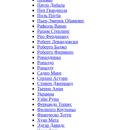
Пауло Дибала
Пеп Гвардиола
Поль Погба
Пьер-Эмерик Обамеянг
Рафаэль Варан
Рахим Стерлинг
Рио Фердинанд
Роберт Левандовски
Роберто Баджо
Роберто Фирмино
Роналдиньо
Роналдо
Роналду
Садио Мане
Серхио Агуэро
Стивен Джеррард
Тьерри Анри
Украина
Уэйн Руни
Фернандо Торрес
Филиппэ Коутиньо
Франческо Тотти
Хуан Мата
Эдгар Давидс