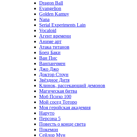
Dragon Ball
Evangelion
Golden Kamuy
Nana
Serial Experiments Lain
Vocaloid
Агент времени
Аниме арт
Атака титанов
Боец Баки
Ван Пис
Ванпанчмен
Джо Джо
Доктор Стоун
Звёздное Дитя
Клинок, рассекающий демонов
Магическая битва
Моб Психо 100
Мой сосед Тоторо
Моя геройская академия
Наруто
Персона 5
Повесть о конце света
Покемон
Сейлор Мун