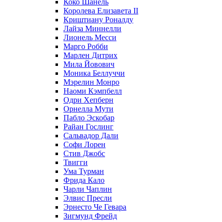
Коко Шанель
Королева Елизавета II
Криштиану Роналду
Лайза Миннелли
Лионель Месси
Марго Робби
Марлен Дитрих
Мила Йовович
Моника Беллуччи
Мэрелин Монро
Наоми Кэмпбелл
Одри Хепберн
Орнелла Мути
Пабло Эскобар
Райан Гослинг
Сальвадор Дали
Софи Лорен
Стив Джобс
Твигги
Ума Турман
Фрида Кало
Чарли Чаплин
Элвис Пресли
Эрнесто Че Гевара
Зигмунд Фрейд