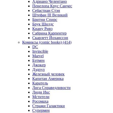
Адриано Челентано
Пенелопа Крус Санчес
Себастиан Стэн
Штефан III Великий
Бритни Спирс
Брук Шилдс
Киану Ривз
Сабрина Карпентер
Скарлетт Йоханссон
Комиксы (comic books) (414)
DC
Invincible
Marvel
Бэтмен
Джокер
Дэдпул
Железный человек
Капитан Америка
Каратель
Лига Справедливости
Люди Икс
Мстители
Росомаха
Стражи Галактики
Супермен