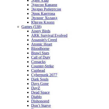
Эден Азар
Эдисон Кавани
Эндрю Робертсон
Эрик Кантона
Эрлинг Холанд
Юрген Клопп
Games (538)
Angry Birds
ARK Survival Evolved
Assassin's Creed
Atomic Heart
Bloodborne
Brawl Stars
Call of Duty
Cossacks
Counter-Strike
Cuphead
Cyberpunk 2077
Dark Souls
Days Gone
DayZ
Dead Space
Diablo
Dishonored
Don’t Starve