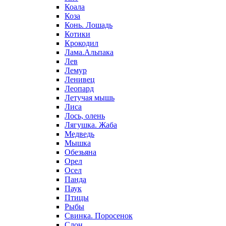
Коала
Коза
Конь. Лошадь
Котики
Крокодил
Лама.Альпака
Лев
Лемур
Ленивец
Леопард
Летучая мышь
Лиса
Лось, олень
Лягушка. Жаба
Медведь
Мышка
Обезьяна
Орел
Осел
Панда
Паук
Птицы
Рыбы
Свинка. Поросенок
Слон