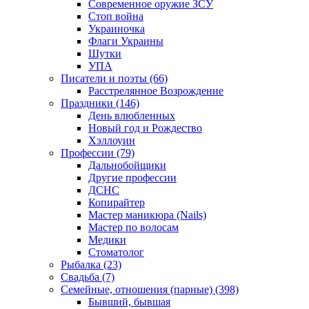
Современное оружие ЗСУ
Стоп война
Украиночка
Флаги Украины
Шутки
УПА
Писатели и поэты (66)
Расстрелянное Возрождение
Праздники (146)
День влюбленных
Новый год и Рождество
Хэллоуин
Профессии (79)
Дальнобойщики
Другие профессии
ДСНС
Копирайтер
Мастер маникюра (Nails)
Мастер по волосам
Медики
Стоматолог
Рыбалка (23)
Свадьба (7)
Семейные, отношения (парные) (398)
Бывший, бывшая