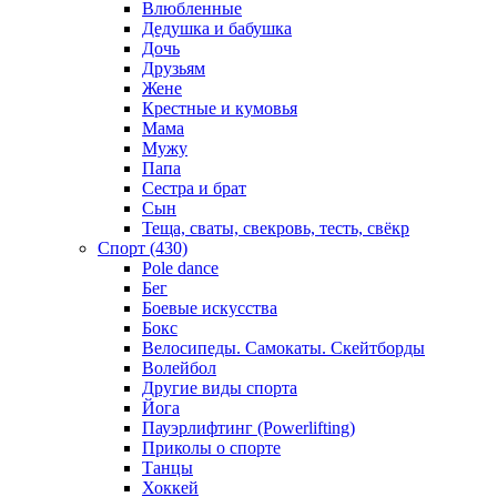
Влюбленные
Дедушка и бабушка
Дочь
Друзьям
Жене
Крестные и кумовья
Мама
Мужу
Папа
Сестра и брат
Сын
Теща, сваты, свекровь, тесть, свёкр
Спорт (430)
Pole dance
Бег
Боевые искусства
Бокс
Велосипеды. Самокаты. Скейтборды
Волейбол
Другие виды спорта
Йога
Пауэрлифтинг (Powerlifting)
Приколы о спорте
Танцы
Хоккей