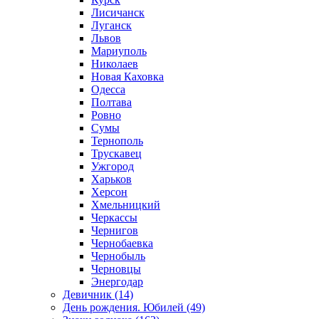
Лисичанск
Луганск
Львов
Мариуполь
Николаев
Новая Каховка
Одесса
Полтава
Ровно
Сумы
Тернополь
Трускавец
Ужгород
Харьков
Херсон
Хмельницкий
Черкассы
Чернигов
Чернобаевка
Чернобыль
Черновцы
Энергодар
Девичник (14)
День рождения. Юбилей (49)