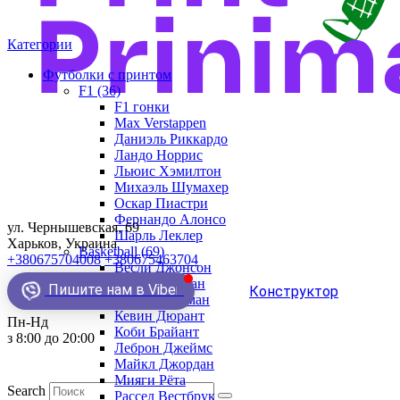
Категории
Футболки с принтом
F1 (36)
F1 гонки
Max Verstappen
Даниэль Риккардо
Ландо Норрис
Льюис Хэмилтон
Михаэль Шумахер
Оскар Пиастри
Фернандо Алонсо
ул. Чернышевская, 69
Шарль Леклер
Харьков, Украина
Basketball (69)
+380675704008
+380675463704
Весли Джонсон
Демар Деразан
Пишите нам в Viber
Конструктор
Деннис Родман
Кевин Дюрант
Пн-Нд
Коби Брайант
з 8:00 до 20:00
Леброн Джеймс
Майкл Джордан
Мияги Рёта
Search
Рассел Вестбрук