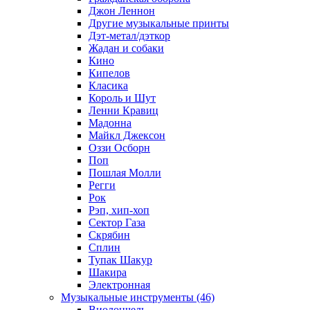
Джон Леннон
Другие музыкальные принты
Дэт-метал/дэткор
Жадан и собаки
Кино
Кипелов
Класика
Король и Шут
Ленни Кравиц
Мадонна
Майкл Джексон
Оззи Осборн
Поп
Пошлая Молли
Регги
Рок
Рэп, хип-хоп
Сектор Газа
Скрябин
Сплин
Тупак Шакур
Шакира
Электронная
Музыкальные инструменты (46)
Виолончель