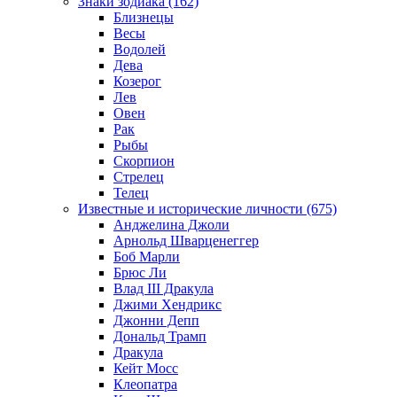
Знаки зодиака (162)
Близнецы
Весы
Водолей
Дева
Козерог
Лев
Овен
Рак
Рыбы
Скорпион
Стрелец
Телец
Известные и исторические личности (675)
Анджелина Джоли
Арнольд Шварценеггер
Боб Марли
Брюс Ли
Влад III Дракула
Джими Хендрикс
Джонни Депп
Дональд Трамп
Дракула
Кейт Мосс
Клеопатра