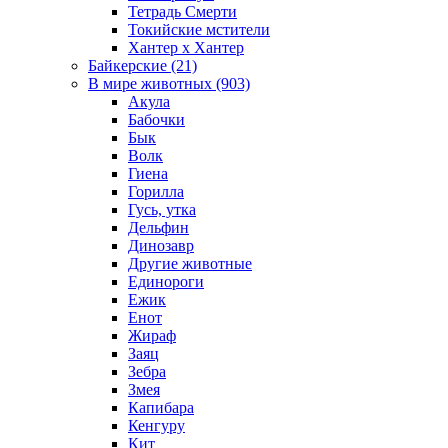
Тетрадь Смерти
Токийские мстители
Хантер х Хантер
Байкерские (21)
В мире животных (903)
Акула
Бабочки
Бык
Волк
Гиена
Горилла
Гусь, утка
Дельфин
Динозавр
Другие животные
Единороги
Ежик
Енот
Жираф
Заяц
Зебра
Змея
Капибара
Кенгуру
Кит