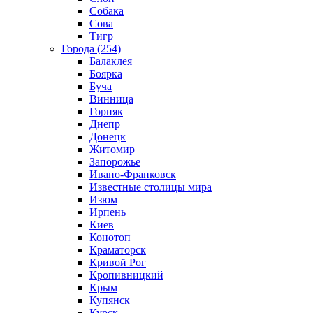
Собака
Сова
Тигр
Города (254)
Балаклея
Боярка
Буча
Винница
Горняк
Днепр
Донецк
Житомир
Запорожье
Ивано-Франковск
Известные столицы мира
Изюм
Ирпень
Киев
Конотоп
Краматорск
Кривой Рог
Кропивницкий
Крым
Купянск
Курск