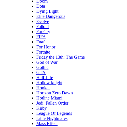
Doom
Dota
Dying Light
Elite Dangerous
Evolve
Fallout
Far Cry
FIFA
Fnaf
For Honor
Fortnite
Friday the 13th: The Game
God of War
Gothic
GTA
Half-Life
Hollow knight
Honkai
Horizon Zero Dawn
Hotline Miami
Jedi: Fallen Order
Kirby
League Of Legends
Little Nightmares
Mass Effect