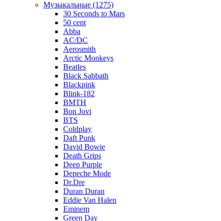
Музыкальные (1275)
30 Seconds to Mars
50 cent
Abba
AC/DC
Aerosmith
Arctic Monkeys
Beatles
Black Sabbath
Blackpink
Blink-182
BMTH
Bon Jovi
BTS
Coldplay
Daft Punk
David Bowie
Death Grips
Deep Purple
Depeche Mode
Dr.Dre
Duran Duran
Eddie Van Halen
Eminem
Green Day