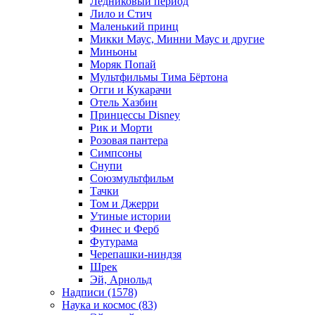
Ледниковый период
Лило и Стич
Маленький принц
Микки Маус, Минни Маус и другие
Миньоны
Моряк Попай
Мультфильмы Тима Бёртона
Огги и Кукарачи
Отель Хазбин
Принцессы Disney
Рик и Морти
Розовая пантера
Симпсоны
Снупи
Союзмультфильм
Тачки
Том и Джерри
Утиные истории
Финес и Ферб
Футурама
Черепашки-ниндзя
Шрек
Эй, Арнольд
Надписи (1578)
Наука и космос (83)