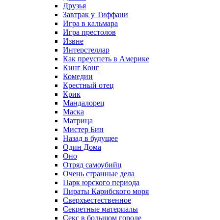
Друзья
Завтрак у Тиффани
Игра в кальмара
Игра престолов
Извне
Интерстеллар
Как преуспеть в Америке
Кинг Конг
Комедии
Крестный отец
Крик
Мандалорец
Маска
Матрица
Мистер Бин
Назад в будущее
Один Дома
Оно
Отряд самоубийц
Очень странные дела
Парк юрского периода
Пираты Карибского моря
Сверхъестественное
Секретные материалы
Секс в большом городе