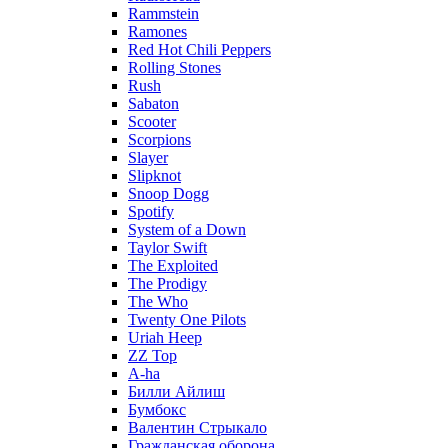
Rammstein
Ramones
Red Hot Chili Peppers
Rolling Stones
Rush
Sabaton
Scooter
Scorpions
Slayer
Slipknot
Snoop Dogg
Spotify
System of a Down
Taylor Swift
The Exploited
The Prodigy
The Who
Twenty One Pilots
Uriah Heep
ZZ Top
А-ha
Билли Айлиш
Бумбокс
Валентин Стрыкало
Гражданская оборона