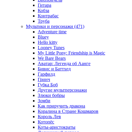
Гитара
Кобза
Контрабас
Труба
Мультики и персонажи (471)
Adventure time
Bluey
Hello kitty
Looney Tunes
My Little Pony: Friendship is Magic
We Bare Bears
Аватар: Легенда об Аанге
Бивис и Баттхед
Гарфилд
Гринч
Губка Боб
Другие мультперсонажи
Злюки бобры
Зомби
Как приручить дракона
Коралина в Стране Кошмаров
Король Лев
Котопёс
Коты-аристократы