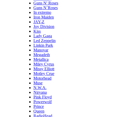
Guns N' Roses
Guns N`Roses
In extremo
Iron Maiden
JAY-Z
Joy Division
Kiss
Lady Gaga
Led Zeppelin
Linkin Park
Manovar
Megadeth
Metallica
Miley Cyrus
Missy Elliott
Motley Crue
Motorhead
Muse
N.W.A.
Nirvana
Pink Floyd
Powerwolf
Prince
Queen
RadioHead