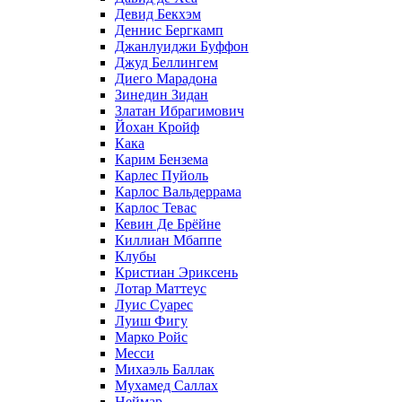
Девид Бекхэм
Деннис Бергкамп
Джанлуиджи Буффон
Джуд Беллингем
Диего Марадона
Зинедин Зидан
Златан Ибрагимович
Йохан Кройф
Кака
Карим Бензема
Карлес Пуйоль
Карлос Вальдеррама
Карлос Тевас
Кевин Де Брёйне
Киллиан Мбаппе
Клубы
Кристиан Эриксень
Лотар Маттеус
Луис Суарес
Луиш Фигу
Марко Ройс
Месси
Михаэль Баллак
Мухамед Саллах
Неймар