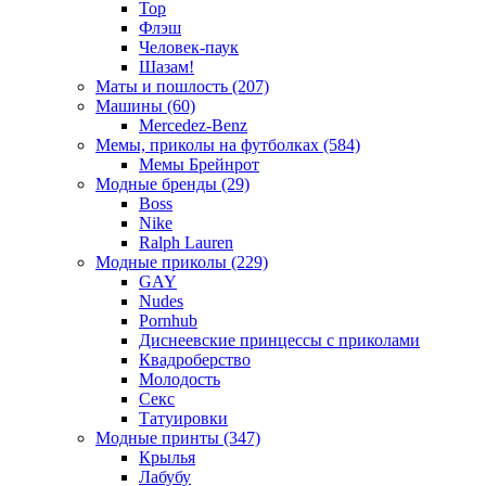
Тор
Флэш
Человек-паук
Шазам!
Маты и пошлость (207)
Машины (60)
Mercedez-Benz
Мемы, приколы на футболках (584)
Мемы Брейнрот
Модные бренды (29)
Boss
Nike
Ralph Lauren
Модные приколы (229)
GAY
Nudes
Pornhub
Диснеевские принцессы с приколами
Квадроберство
Молодость
Секс
Татуировки
Модные принты (347)
Крылья
Лабубу