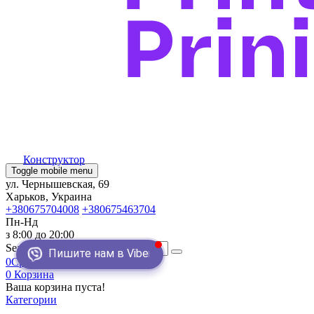
Конструктор
Toggle mobile menu
ул. Чернышевская, 69
Харьков, Украина
+380675704008
+380675463704
Пн-Нд
з 8:00 до 20:00
Search
Пишите нам в Viber
0
Сравнение
0
Закладки
0
Корзина
Ваша корзина пуста!
Категории