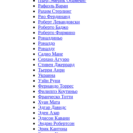
Пьер-Эмерик Обамеянг
Рафаэль Варан
Рахим Стерлинг
Рио Фердинанд
Роберт Левандовски
Роберто Баджо
Роберто Фирмино
Роналдиньо
Роналдо
Роналду
Садио Мане
Серхио Агуэро
Стивен Джеррард
Тьерри Анри
Украина
Уэйн Руни
Фернандо Торрес
Филиппэ Коутиньо
Франческо Тотти
Хуан Мата
Эдгар Давидс
Эден Азар
Эдисон Кавани
Эндрю Робертсон
Эрик Кантона