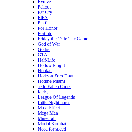
Evolve
Fallout
Far Cry
FIFA
Fnaf
For Honor
Fortnite
Friday the 13th: The Game
God of War
Gothic
GTA
Half-Life
Hollow knight
Honkai
Horizon Zero Dawn
Hotline Miami
Jedi: Fallen Order
Kirby
League Of Legends
Little Nightmares
Mass Effect
Mega Man
Minecraft
Mortal Kombat
Need for speed