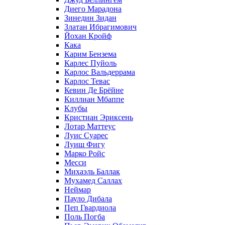
Диего Марадона
Зинедин Зидан
Златан Ибрагимович
Йохан Кройф
Кака
Карим Бензема
Карлес Пуйоль
Карлос Вальдеррама
Карлос Тевас
Кевин Де Брёйне
Киллиан Мбаппе
Клубы
Кристиан Эриксень
Лотар Маттеус
Луис Суарес
Луиш Фигу
Марко Ройс
Месси
Михаэль Баллак
Мухамед Саллах
Неймар
Пауло Дибала
Пеп Гвардиола
Поль Погба