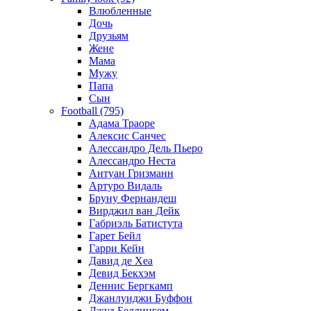
Влюбленные
Дочь
Друзьям
Жене
Мама
Мужу
Папа
Сын
Football (795)
Адама Траоре
Алексис Санчес
Алессандро Дель Пьеро
Алессандро Неста
Антуан Гризманн
Артуро Видаль
Бруну Фернандеш
Вирджил ван Дейк
Габриэль Батистута
Гарет Бейл
Гарри Кейн
Давид де Хеа
Девид Бекхэм
Деннис Бергкамп
Джанлуиджи Буффон
Джуд Беллингем