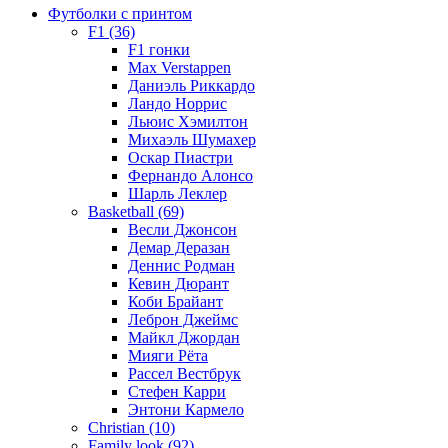
Футболки с принтом
F1 (36)
F1 гонки
Max Verstappen
Даниэль Риккардо
Ландо Норрис
Льюис Хэмилтон
Михаэль Шумахер
Оскар Пиастри
Фернандо Алонсо
Шарль Леклер
Basketball (69)
Весли Джонсон
Демар Деразан
Деннис Родман
Кевин Дюрант
Коби Брайант
Леброн Джеймс
Майкл Джордан
Мияги Рёта
Рассел Вестбрук
Стефен Карри
Энтони Кармело
Christian (10)
Family look (92)