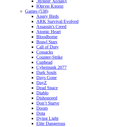
Эрлинг Холанд
Юрген Клопп
Games (538)
Angry Birds
ARK Survival Evolved
Assassin's Creed
Atomic Heart
Bloodborne
Brawl Stars
Call of Duty
Cossacks
Counter-Strike
Cuphead
Cyberpunk 2077
Dark Souls
Days Gone
DayZ
Dead Space
Diablo
Dishonored
Don’t Starve
Doom
Dota
Dying Light
Elite Dangerous