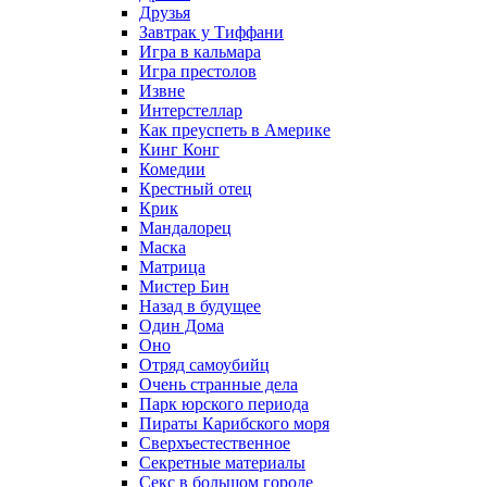
Друзья
Завтрак у Тиффани
Игра в кальмара
Игра престолов
Извне
Интерстеллар
Как преуспеть в Америке
Кинг Конг
Комедии
Крестный отец
Крик
Мандалорец
Маска
Матрица
Мистер Бин
Назад в будущее
Один Дома
Оно
Отряд самоубийц
Очень странные дела
Парк юрского периода
Пираты Карибского моря
Сверхъестественное
Секретные материалы
Секс в большом городе