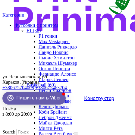
Категории
Футболки с принтом
F1 (36)
F1 гонки
Max Verstappen
Даниэль Риккардо
Ландо Норрис
Льюис Хэмилтон
Михаэль Шумахер
Оскар Пиастри
Фернандо Алонсо
ул. Чернышевская, 69
Шарль Леклер
Харьков, Украина
Basketball (69)
+380675704008
+380675463704
Весли Джонсон
Демар Деразан
Пишите нам в Viber
Конструктор
Деннис Родман
Кевин Дюрант
Пн-Нд
Коби Брайант
з 8:00 до 20:00
Леброн Джеймс
Майкл Джордан
Мияги Рёта
Search
Рассел Вестбрук