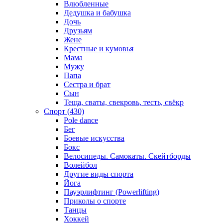
Влюбленные
Дедушка и бабушка
Дочь
Друзьям
Жене
Крестные и кумовья
Мама
Мужу
Папа
Сестра и брат
Сын
Теща, сваты, свекровь, тесть, свёкр
Спорт (430)
Pole dance
Бег
Боевые искусства
Бокс
Велосипеды. Самокаты. Скейтборды
Волейбол
Другие виды спорта
Йога
Пауэрлифтинг (Powerlifting)
Приколы о спорте
Танцы
Хоккей