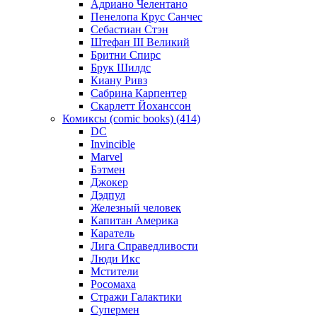
Адриано Челентано
Пенелопа Крус Санчес
Себастиан Стэн
Штефан III Великий
Бритни Спирс
Брук Шилдс
Киану Ривз
Сабрина Карпентер
Скарлетт Йоханссон
Комиксы (comic books) (414)
DC
Invincible
Marvel
Бэтмен
Джокер
Дэдпул
Железный человек
Капитан Америка
Каратель
Лига Справедливости
Люди Икс
Мстители
Росомаха
Стражи Галактики
Супермен