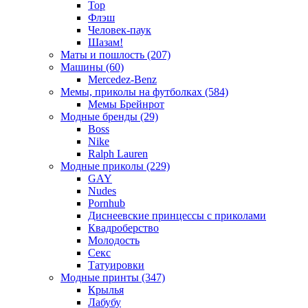
Тор
Флэш
Человек-паук
Шазам!
Маты и пошлость (207)
Машины (60)
Mercedez-Benz
Мемы, приколы на футболках (584)
Мемы Брейнрот
Модные бренды (29)
Boss
Nike
Ralph Lauren
Модные приколы (229)
GAY
Nudes
Pornhub
Диснеевские принцессы с приколами
Квадроберство
Молодость
Секс
Татуировки
Модные принты (347)
Крылья
Лабубу