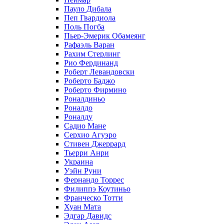
Пауло Дибала
Пеп Гвардиола
Поль Погба
Пьер-Эмерик Обамеянг
Рафаэль Варан
Рахим Стерлинг
Рио Фердинанд
Роберт Левандовски
Роберто Баджо
Роберто Фирмино
Роналдиньо
Роналдо
Роналду
Садио Мане
Серхио Агуэро
Стивен Джеррард
Тьерри Анри
Украина
Уэйн Руни
Фернандо Торрес
Филиппэ Коутиньо
Франческо Тотти
Хуан Мата
Эдгар Давидс