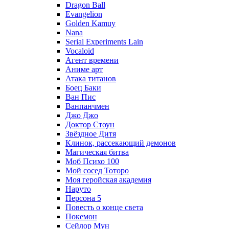
Dragon Ball
Evangelion
Golden Kamuy
Nana
Serial Experiments Lain
Vocaloid
Агент времени
Аниме арт
Атака титанов
Боец Баки
Ван Пис
Ванпанчмен
Джо Джо
Доктор Стоун
Звёздное Дитя
Клинок, рассекающий демонов
Магическая битва
Моб Психо 100
Мой сосед Тоторо
Моя геройская академия
Наруто
Персона 5
Повесть о конце света
Покемон
Сейлор Мун