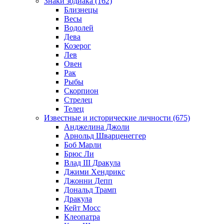
Знаки зодиака (162)
Близнецы
Весы
Водолей
Дева
Козерог
Лев
Овен
Рак
Рыбы
Скорпион
Стрелец
Телец
Известные и исторические личности (675)
Анджелина Джоли
Арнольд Шварценеггер
Боб Марли
Брюс Ли
Влад III Дракула
Джими Хендрикс
Джонни Депп
Дональд Трамп
Дракула
Кейт Мосс
Клеопатра