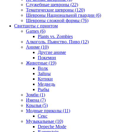
Служебные шевроны (22)
Тематические шевроны (120)
Шевроны Национальной гвардии (6)
Шевроны сложной формы (76)
Свитшоты с принтом
Games (6)
Plants vs. Zombies
Алкоголь. Пьянство. Пиво (12)
Аниме (10)
Другие аниме
Покемон
Животные (19)
Волк
Зайцы
Котики
Медведь
Рыбы
Зомби (1)
Имена (7)
Крылья (5)
Модные приколы (11)
Секс
Музыкальные (10)
Depeche Mode
Rammstein