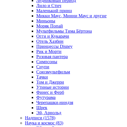
Ледниковый период
Лило и Стич
Маленький принц
Микки Маус, Минни Маус и другие
Миньоны
Моряк Попай
Мультфильмы Тима Бёртона
Огги и Кукарачи
Отель Хазбин
Принцессы Disney
Рик и Морти
Розовая пантера
Симпсоны
Снупи
Союзмультфильм
Тачки
Том и Джерри
Утиные истории
Финес и Ферб
Футурама
Черепашки-ниндзя
Шрек
Эй, Арнольд
Надписи (1578)
Наука и космос (83)