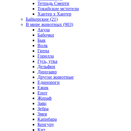
Тетрадь Смерти
Токийские мстители
Хантер х Хантер
Байкерские (21)
В мире животных (903)
Акула
Бабочки
Бык
Волк
Гиена
Горилла
Гусь, утка
Дельфин
Динозавр
Другие животные
Единороги
Ежик
Енот
Жираф
Заяц
Зебра
Змея
Капибара
Кенгуру
Кит