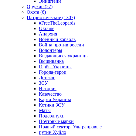
Эйнштейн
Оружие (27)
Охота (6)
Патриотические (1307)
#FreeTheLeopards
Ukraine
Анархия
Военный корабль
Война против россии
Волонтеры
Выдающиеся украинцы
Вышиванка
Гербы Украины
Города-герои
Детское
ЗСУ
История
Казачество
Карта Украины
Котики ЗСУ
Маты
Подсолнухи
Почтовые марки
Правый сектор, Ультраправые
путин Хуйло