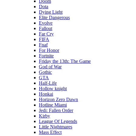
Doom
Dota
Dying Light
Elite Dangerous
Evolve
Fallout
Far Cry
FIFA
Fnaf
For Honor
Fortnite
Friday the 13th: The Game
God of War
Gothic
GTA
Half-Life
Hollow knight
Honkai
Horizon Zero Dawn
Hotline Miami
Jedi: Fallen Order
Kirby
League Of Legends
Little Nightmares
Mass Effect