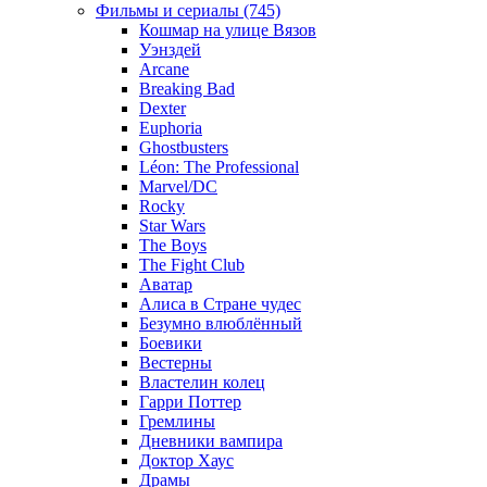
Фильмы и сериалы (745)
Кошмар на улице Вязов
Уэнздей
Arcane
Breaking Bad
Dexter
Euphoria
Ghostbusters
Léon: The Professional
Marvel/DC
Rocky
Star Wars
The Boys
The Fight Club
Аватар
Алиса в Стране чудес
Безумно влюблённый
Боевики
Вестерны
Властелин колец
Гарри Поттер
Гремлины
Дневники вампира
Доктор Хаус
Драмы