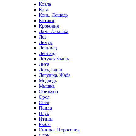
Коала
Коза
Конь. Лошадь
Котики
Крокодил
Лама.Альпака
Лев
Лемур
Ленивец
Леопард
Летучая мышь
Лиса
Лось, олень
Лягушка. Жаба
Медведь
Мышка
Обезьяна
Орел
Осел
Панда
Паук
Птицы
Рыбы
Свинка. Поросенок
Слон