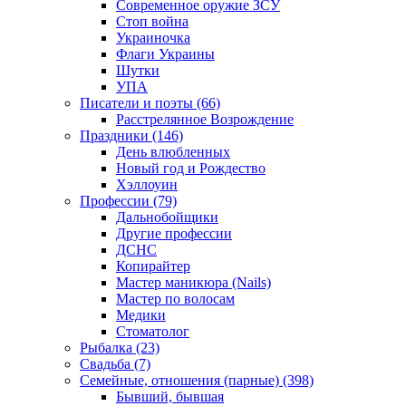
Современное оружие ЗСУ
Стоп война
Украиночка
Флаги Украины
Шутки
УПА
Писатели и поэты (66)
Расстрелянное Возрождение
Праздники (146)
День влюбленных
Новый год и Рождество
Хэллоуин
Профессии (79)
Дальнобойщики
Другие профессии
ДСНС
Копирайтер
Мастер маникюра (Nails)
Мастер по волосам
Медики
Стоматолог
Рыбалка (23)
Свадьба (7)
Семейные, отношения (парные) (398)
Бывший, бывшая