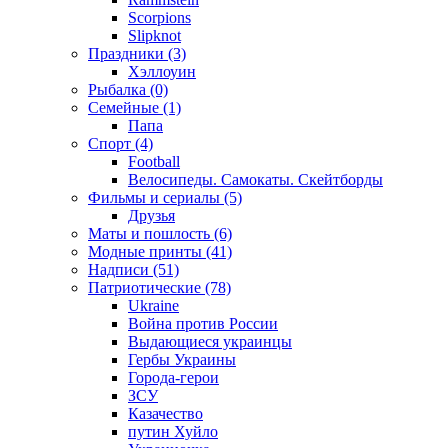
Scorpions
Slipknot
Праздники (3)
Хэллоуин
Рыбалка (0)
Семейные (1)
Папа
Спорт (4)
Football
Велосипеды. Самокаты. Скейтборды
Фильмы и сериалы (5)
Друзья
Маты и пошлость (6)
Модные принты (41)
Надписи (51)
Патриотические (78)
Ukraine
Война против России
Выдающиеся украинцы
Гербы Украины
Города-герои
ЗСУ
Казачество
путин Хуйло