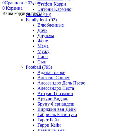
0
Сравнение
0
Закладки
Стефен Карри
0
Корзина
Энтони Кармело
Ваша корзина пуста!
Christian (10)
Family look (92)
Влюбленные
Дочь
Друзьям
Жене
Мама
Мужу
Папа
Сын
Football (795)
Адама Траоре
Алексис Санчес
Алессандро Дель Пьеро
Алессандро Неста
Антуан Гризманн
Артуро Видаль
Бруну Фернандеш
Вирджил ван Дейк
Габриэль Батистута
Гарет Бейл
Гарри Кейн
Давид де Хеа