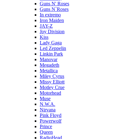
Guns N' Roses
Guns N`Roses
In extremo
Iron Maiden
JAY-Z
Joy Division
Kiss
Lady Gaga
Led Zeppelin
Linkin Park
Manovar
Megadeth
Metallica
Miley Cyrus
Missy Elliott
Motley Crue
Motorhead
Muse
N.W.A.
Nirvana
Pink Floyd
Powerwolf
Prince
Queen
RadioHead