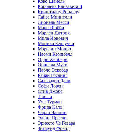
Коко Шанель
Королева Елизавета II
Криштиану Роналду
Лайза Миннелли
Лионель Месси
Марго Робби
Марлен Дитрих
Мила Йовович
Моника Беллуччи
Мэрелин Монро
Наоми Кэмпбелл
Одри Хепберн
Орнелла Мути
Пабло Эскобар
Райан Гослинг
Сальвадор Дали
Софи Лорен
Стив Джобс
Твигги
Ума Турман
Фрида Кало
Чарли Чаплин
Элвис Пресли
Эрнесто Че Гевара
Зигмунд Фрейд