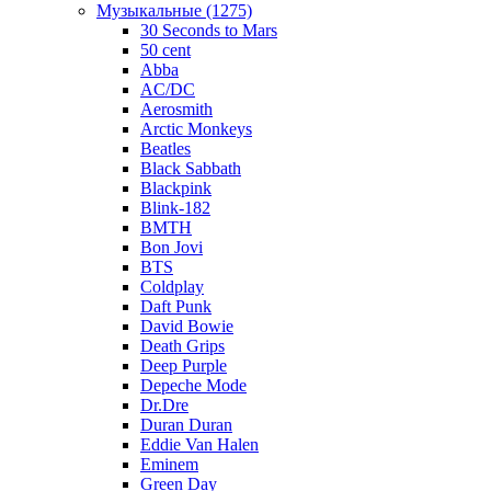
Музыкальные (1275)
30 Seconds to Mars
50 cent
Abba
AC/DC
Aerosmith
Arctic Monkeys
Beatles
Black Sabbath
Blackpink
Blink-182
BMTH
Bon Jovi
BTS
Coldplay
Daft Punk
David Bowie
Death Grips
Deep Purple
Depeche Mode
Dr.Dre
Duran Duran
Eddie Van Halen
Eminem
Green Day