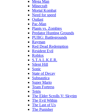
Mega Man
Minecraft
Mortal Kombat
Need for speed
Outlast
Pac-Man
Plants vs. Zombies
Predator Hunting Grounds
PUBG: Battlegrounds
Rayman
Red Dead Redemption
Resident Evil
Roblox
S.T.A.L.K.E.R.
Silent Hill
Sonic
State of Decay
Subnautica
Super Mario
Team Fortress
Tetris
The Elder Scrolls V: Skyrim
The Evil Within
The Last of Us
The Punisher