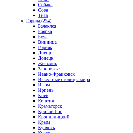
Собака
Сова
Тигр
Города (254)
Балаклея
Боярка
Буча
Винница
Горняк
Днепр
Донецк
Житомир
Запорожье
Ивано-Франковск
Известные столицы мира
Изюм
Ирпень
Киев
Конотоп
Краматорск
Кривой Рог
Кропивницкий
Крым
Купянск
Курск