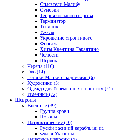
Спасатели Малибу
Сумерки
Теория большого взрыва
Терминатор
Титаник
Ужасы
Укрощение строптивого
Форсаж
Хиты Квентина Тарантино
Челюсти
Шерлок
Черепа (110)
Эко (14)
Топики Майки с надписями (6)
Художники (3)
Одежда для беременных с принтом (21)
Именные (72)
Шевроны
Военные (39)
Группа крови
Погоны
Патриотические (16)
Рускій ваєнний карабль іді на
Флаги Украины
Печатные шевроны (4)