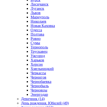
Лисичанск
Луганск
Львов
Мариуполь
Николаев
Новая Каховка
Одесса
Полтава
Ровно
Сумы
Тернополь
Трускавец
Ужгород
Харьков
Херсон
Хмельницкий
Черкассы
Чернигов
Чернобаевка
Чернобыль
Черновцы
Энергодар
Девичник (14)
День рождения. Юбилей (49)