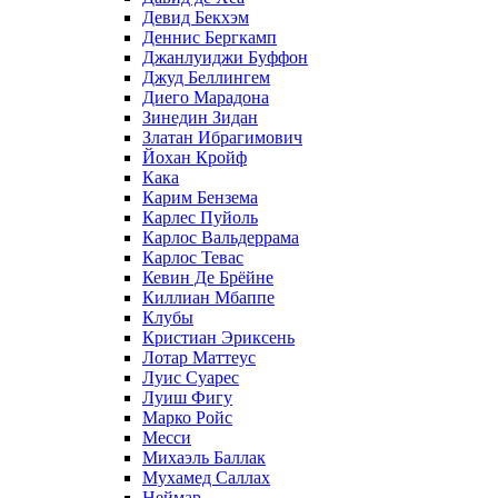
Девид Бекхэм
Деннис Бергкамп
Джанлуиджи Буффон
Джуд Беллингем
Диего Марадона
Зинедин Зидан
Златан Ибрагимович
Йохан Кройф
Кака
Карим Бензема
Карлес Пуйоль
Карлос Вальдеррама
Карлос Тевас
Кевин Де Брёйне
Киллиан Мбаппе
Клубы
Кристиан Эриксень
Лотар Маттеус
Луис Суарес
Луиш Фигу
Марко Ройс
Месси
Михаэль Баллак
Мухамед Саллах
Неймар