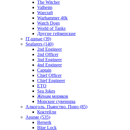
The Witcher
Valheim
Warcraft
Warhammer 40k
Watch Dogs
World of Tanks
Другие геймерские
IT-шные (39)
Seafarers (140)
2nd Engineer
2nd Officer
3nd Engineer
4nd Engineer
Captain
Chief Officer
Chief Еngineer
ETO
Sea Jokes
Жёнам моряков
Морские сувениры
Алкоголь. Пьянство. Пиво (85)
Коктейли
Аниме (535)
Berserk
Blue Lock