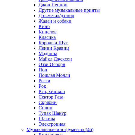
Джон Леннон
Другие музыкальные принты
Дэт-метал/дэткор
Жадан и собаки
Кино
Кипелов
Класика
Король и Шут
Ленни Кравиц
Мадонна
Майкл Джексон
Оззи Осборн
Поп
Пошлая Молли
Регги
Рок
Рэп, хип-хоп
Сектор Газа
Скрябин
Сплин
Тупак Шакур
Шакира
Электронная
Музыкальные инструменты (46)
Виолончель