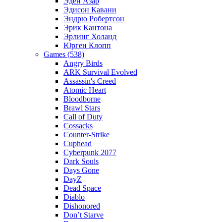
Эден Азар
Эдисон Кавани
Эндрю Робертсон
Эрик Кантона
Эрлинг Холанд
Юрген Клопп
Games (538)
Angry Birds
ARK Survival Evolved
Assassin's Creed
Atomic Heart
Bloodborne
Brawl Stars
Call of Duty
Cossacks
Counter-Strike
Cuphead
Cyberpunk 2077
Dark Souls
Days Gone
DayZ
Dead Space
Diablo
Dishonored
Don’t Starve