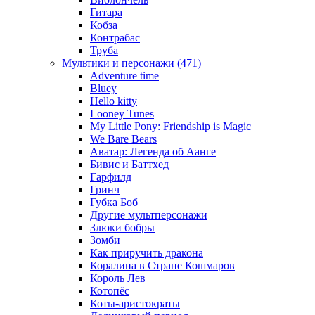
Гитара
Кобза
Контрабас
Труба
Мультики и персонажи (471)
Adventure time
Bluey
Hello kitty
Looney Tunes
My Little Pony: Friendship is Magic
We Bare Bears
Аватар: Легенда об Аанге
Бивис и Баттхед
Гарфилд
Гринч
Губка Боб
Другие мультперсонажи
Злюки бобры
Зомби
Как приручить дракона
Коралина в Стране Кошмаров
Король Лев
Котопёс
Коты-аристократы