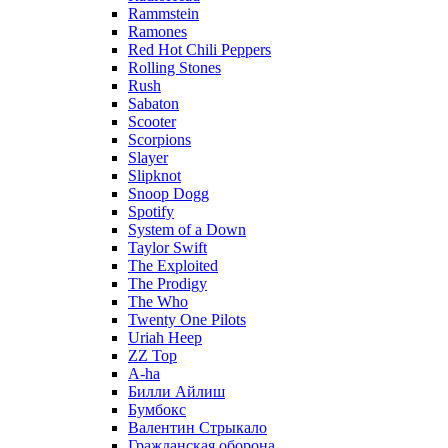
Rammstein
Ramones
Red Hot Chili Peppers
Rolling Stones
Rush
Sabaton
Scooter
Scorpions
Slayer
Slipknot
Snoop Dogg
Spotify
System of a Down
Taylor Swift
The Exploited
The Prodigy
The Who
Twenty One Pilots
Uriah Heep
ZZ Top
А-ha
Билли Айлиш
Бумбокс
Валентин Стрыкало
Гражданская оборона