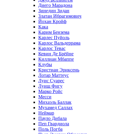
Диего Марадона
Зинедин Зидан
Златан Ибрагимович
Йохан Кройф
Кака
Карим Бензема
Карлес Пуйоль
Карлос Вальдеррама
Карлос Тевас
Кевин Де Брёйне
Киллиан Мбаппе
Клубы
Кристиан Эриксень
Лотар Маттеус
Луис Суарес
Луиш Фигу
Марко Ройс
Месси
Михаэль Баллак
Мухамед Саллах
Неймар
Пауло Дибала
Пеп Гвардиола
Поль Погба