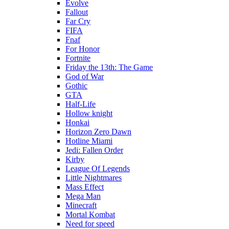
Evolve
Fallout
Far Cry
FIFA
Fnaf
For Honor
Fortnite
Friday the 13th: The Game
God of War
Gothic
GTA
Half-Life
Hollow knight
Honkai
Horizon Zero Dawn
Hotline Miami
Jedi: Fallen Order
Kirby
League Of Legends
Little Nightmares
Mass Effect
Mega Man
Minecraft
Mortal Kombat
Need for speed