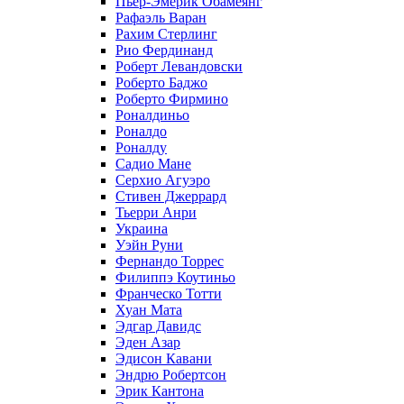
Пьер-Эмерик Обамеянг
Рафаэль Варан
Рахим Стерлинг
Рио Фердинанд
Роберт Левандовски
Роберто Баджо
Роберто Фирмино
Роналдиньо
Роналдо
Роналду
Садио Мане
Серхио Агуэро
Стивен Джеррард
Тьерри Анри
Украина
Уэйн Руни
Фернандо Торрес
Филиппэ Коутиньо
Франческо Тотти
Хуан Мата
Эдгар Давидс
Эден Азар
Эдисон Кавани
Эндрю Робертсон
Эрик Кантона