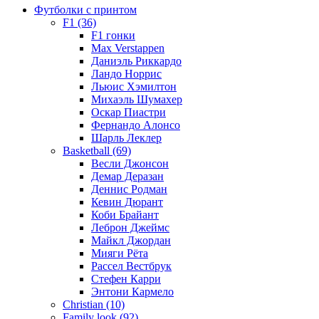
Футболки с принтом
F1 (36)
F1 гонки
Max Verstappen
Даниэль Риккардо
Ландо Норрис
Льюис Хэмилтон
Михаэль Шумахер
Оскар Пиастри
Фернандо Алонсо
Шарль Леклер
Basketball (69)
Весли Джонсон
Демар Деразан
Деннис Родман
Кевин Дюрант
Коби Брайант
Леброн Джеймс
Майкл Джордан
Мияги Рёта
Рассел Вестбрук
Стефен Карри
Энтони Кармело
Christian (10)
Family look (92)