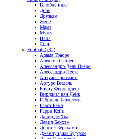
Влюбленные
Дочь
Друзьям
Жене
Мама
Мужу
Папа
Сын
Football (795)
Адама Траоре
Алексис Санчес
Алессандро Дель Пьеро
Алессандро Неста
Антуан Гризманн
Артуро Видаль
Бруну Фернандеш
Вирджил ван Дейк
Габриэль Батистута
Гарет Бейл
Гарри Кейн
Давид де Хеа
Девид Бекхэм
Деннис Бергкамп
Джанлуиджи Буффон
Джуд Беллингем