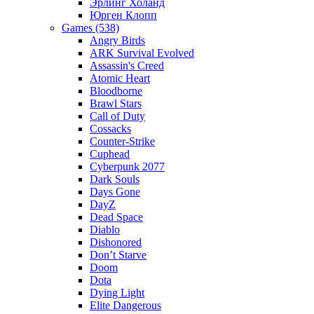
Эрлинг Холанд
Юрген Клопп
Games (538)
Angry Birds
ARK Survival Evolved
Assassin's Creed
Atomic Heart
Bloodborne
Brawl Stars
Call of Duty
Cossacks
Counter-Strike
Cuphead
Cyberpunk 2077
Dark Souls
Days Gone
DayZ
Dead Space
Diablo
Dishonored
Don’t Starve
Doom
Dota
Dying Light
Elite Dangerous