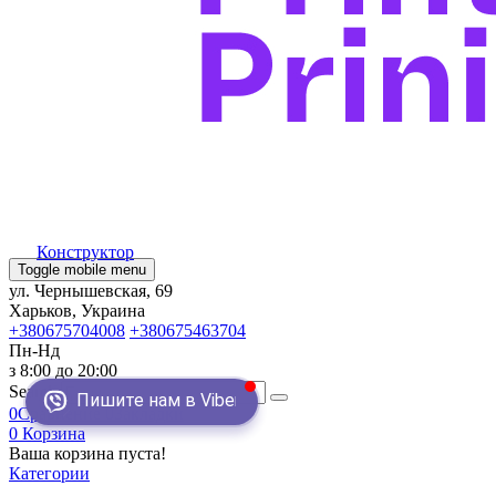
Конструктор
Toggle mobile menu
ул. Чернышевская, 69
Харьков, Украина
+380675704008
+380675463704
Пн-Нд
з 8:00 до 20:00
Search
Пишите нам в Viber
0
Сравнение
0
Закладки
0
Корзина
Ваша корзина пуста!
Категории