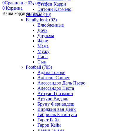
0
Сравнение
0
Закладки
Стефен Карри
0
Корзина
Энтони Кармело
Ваша корзина пуста!
Christian (10)
Family look (92)
Влюбленные
Дочь
Друзьям
Жене
Мама
Мужу
Папа
Сын
Football (795)
Адама Траоре
Алексис Санчес
Алессандро Дель Пьеро
Алессандро Неста
Антуан Гризманн
Артуро Видаль
Бруну Фернандеш
Вирджил ван Дейк
Габриэль Батистута
Гарет Бейл
Гарри Кейн
Давид де Хеа