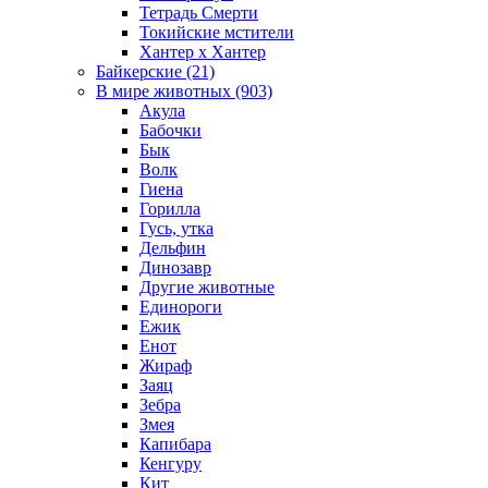
Тетрадь Смерти
Токийские мстители
Хантер х Хантер
Байкерские (21)
В мире животных (903)
Акула
Бабочки
Бык
Волк
Гиена
Горилла
Гусь, утка
Дельфин
Динозавр
Другие животные
Единороги
Ежик
Енот
Жираф
Заяц
Зебра
Змея
Капибара
Кенгуру
Кит