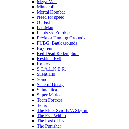
Mega Man
Minecraft
Mortal Kombat
Need for speed
Outlast
Pac-Man
Plants vs. Zombies
Predator Hunting Grounds
PUBG: Battlegrounds
Rayman
Red Dead Redemption
Resident Evil
Roblox
S.T.A.L.K.E.R.
Silent Hill
Sonic
State of Decay
Subnautica
Super Mario
Team Fortress
Tetris
The Elder Scrolls V: Skyrim
The Evil Within
The Last of Us
The Punisher