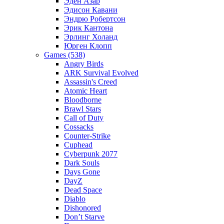
Эден Азар
Эдисон Кавани
Эндрю Робертсон
Эрик Кантона
Эрлинг Холанд
Юрген Клопп
Games (538)
Angry Birds
ARK Survival Evolved
Assassin's Creed
Atomic Heart
Bloodborne
Brawl Stars
Call of Duty
Cossacks
Counter-Strike
Cuphead
Cyberpunk 2077
Dark Souls
Days Gone
DayZ
Dead Space
Diablo
Dishonored
Don’t Starve