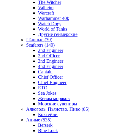
The Witcher
Valheim
Warcraft
Warhammer 40k
Watch Dogs
World of Tanks
Другие геймерские
IT-шные (39)
Seafarers (140)
2nd Engineer
2nd Officer
3nd Engineer
4nd Engineer
Captain
Chief Officer
Chief Еngineer
ETO
Sea Jokes
Жёнам моряков
Морские сувениры
Алкоголь. Пьянство. Пиво (85)
Коктейли
Аниме (535)
Berserk
Blue Lock