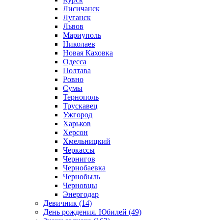
Лисичанск
Луганск
Львов
Мариуполь
Николаев
Новая Каховка
Одесса
Полтава
Ровно
Сумы
Тернополь
Трускавец
Ужгород
Харьков
Херсон
Хмельницкий
Черкассы
Чернигов
Чернобаевка
Чернобыль
Черновцы
Энергодар
Девичник (14)
День рождения. Юбилей (49)