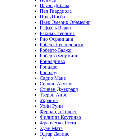
Пауло Дибала
Пеп Гвардиола
Поль Погба
Пьер-Эмерик Обамеянг
Рафаэль Варан
Рахим Стерлинг
Рио Фердинанд
Роберт Левандовски
Роберто Баджо
Роберто Фирмино
Роналдиньо
Роналдо
Роналду
Садио Мане
Серхио Агуэро
Стивен Джеррард
Тьерри Анри
Украина
Уэйн Руни
Фернандо Торрес
Филиппэ Коутиньо
Франческо Тотти
Хуан Мата
Эдгар Давидс