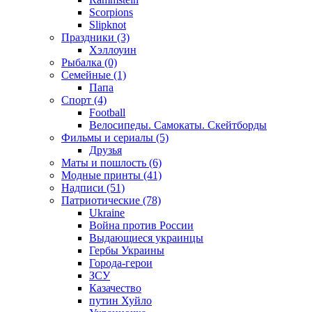
Scorpions
Slipknot
Праздники (3)
Хэллоуин
Рыбалка (0)
Семейные (1)
Папа
Спорт (4)
Football
Велосипеды. Самокаты. Скейтборды
Фильмы и сериалы (5)
Друзья
Маты и пошлость (6)
Модные принты (41)
Надписи (51)
Патриотические (78)
Ukraine
Война против России
Выдающиеся украинцы
Гербы Украины
Города-герои
ЗСУ
Казачество
путин Хуйло