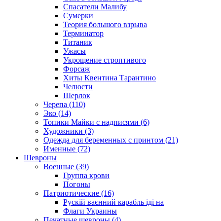
Спасатели Малибу
Сумерки
Теория большого взрыва
Терминатор
Титаник
Ужасы
Укрощение строптивого
Форсаж
Хиты Квентина Тарантино
Челюсти
Шерлок
Черепа (110)
Эко (14)
Топики Майки с надписями (6)
Художники (3)
Одежда для беременных с принтом (21)
Именные (72)
Шевроны
Военные (39)
Группа крови
Погоны
Патриотические (16)
Рускій ваєнний карабль іді на
Флаги Украины
Печатные шевроны (4)