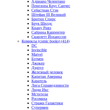
Адриано Челентано
Пенелопа Крус Санчес
Себастиан Стэн
Штефан III Великий
Бритни Спирс
Брук Шилдс
Киану Ривз
Сабрина Карпентер
Скарлетт Йоханссон
Комиксы (comic books) (414)
DC
Invincible
Marvel
Бэтмен
Джокер
Дэдпул
Железный человек
Капитан Америка
Каратель
Лига Справедливости
Люди Икс
Мстители
Росомаха
Стражи Галактики
Супермен