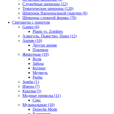
Служебные шевроны (22)
Тематические шевроны (120)
Шевроны Национальной гвардии (6)
Шевроны сложной формы (76)
Свитшоты с принтом
Games (6)
Plants vs. Zombies
Алкоголь. Пьянство. Пиво (12)
Аниме (10)
Другие аниме
Покемон
Животные (19)
Волк
Зайцы
Котики
Медведь
Рыбы
Зомби (1)
Имена (7)
Крылья (5)
Модные приколы (11)
Секс
Музыкальные (10)
Depeche Mode
Rammstein