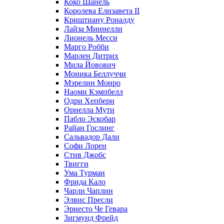
Коко Шанель
Королева Елизавета II
Криштиану Роналду
Лайза Миннелли
Лионель Месси
Марго Робби
Марлен Дитрих
Мила Йовович
Моника Беллуччи
Мэрелин Монро
Наоми Кэмпбелл
Одри Хепберн
Орнелла Мути
Пабло Эскобар
Райан Гослинг
Сальвадор Дали
Софи Лорен
Стив Джобс
Твигги
Ума Турман
Фрида Кало
Чарли Чаплин
Элвис Пресли
Эрнесто Че Гевара
Зигмунд Фрейд