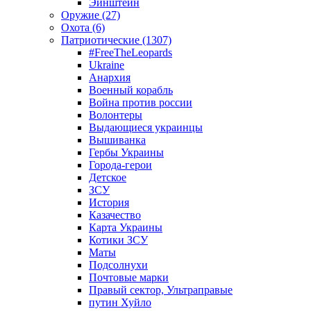
Эйнштейн
Оружие (27)
Охота (6)
Патриотические (1307)
#FreeTheLeopards
Ukraine
Анархия
Военный корабль
Война против россии
Волонтеры
Выдающиеся украинцы
Вышиванка
Гербы Украины
Города-герои
Детское
ЗСУ
История
Казачество
Карта Украины
Котики ЗСУ
Маты
Подсолнухи
Почтовые марки
Правый сектор, Ультраправые
путин Хуйло