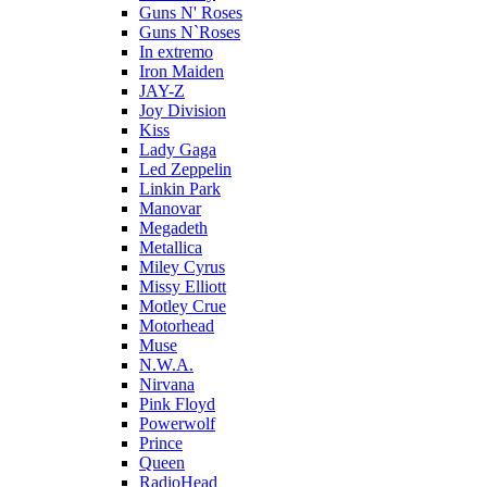
Guns N' Roses
Guns N`Roses
In extremo
Iron Maiden
JAY-Z
Joy Division
Kiss
Lady Gaga
Led Zeppelin
Linkin Park
Manovar
Megadeth
Metallica
Miley Cyrus
Missy Elliott
Motley Crue
Motorhead
Muse
N.W.A.
Nirvana
Pink Floyd
Powerwolf
Prince
Queen
RadioHead