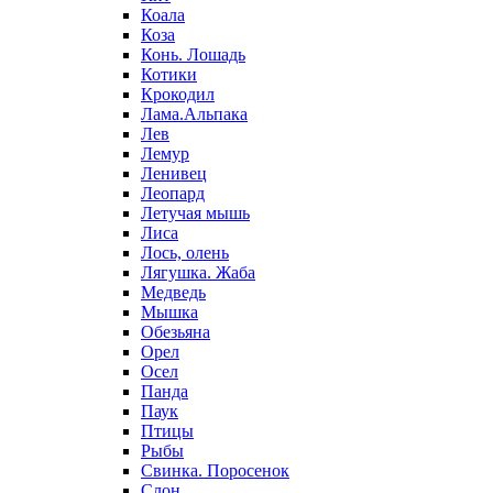
Коала
Коза
Конь. Лошадь
Котики
Крокодил
Лама.Альпака
Лев
Лемур
Ленивец
Леопард
Летучая мышь
Лиса
Лось, олень
Лягушка. Жаба
Медведь
Мышка
Обезьяна
Орел
Осел
Панда
Паук
Птицы
Рыбы
Свинка. Поросенок
Слон