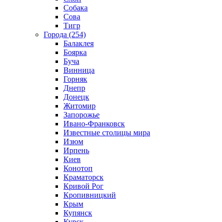
Собака
Сова
Тигр
Города (254)
Балаклея
Боярка
Буча
Винница
Горняк
Днепр
Донецк
Житомир
Запорожье
Ивано-Франковск
Известные столицы мира
Изюм
Ирпень
Киев
Конотоп
Краматорск
Кривой Рог
Кропивницкий
Крым
Купянск
Курск