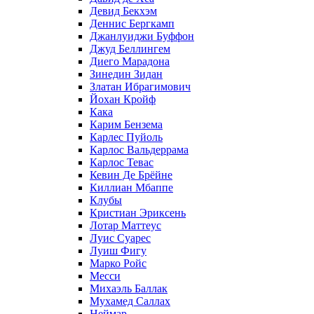
Девид Бекхэм
Деннис Бергкамп
Джанлуиджи Буффон
Джуд Беллингем
Диего Марадона
Зинедин Зидан
Златан Ибрагимович
Йохан Кройф
Кака
Карим Бензема
Карлес Пуйоль
Карлос Вальдеррама
Карлос Тевас
Кевин Де Брёйне
Киллиан Мбаппе
Клубы
Кристиан Эриксень
Лотар Маттеус
Луис Суарес
Луиш Фигу
Марко Ройс
Месси
Михаэль Баллак
Мухамед Саллах
Неймар