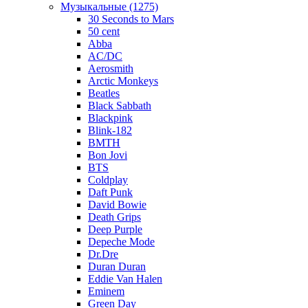
Музыкальные (1275)
30 Seconds to Mars
50 cent
Abba
AC/DC
Aerosmith
Arctic Monkeys
Beatles
Black Sabbath
Blackpink
Blink-182
BMTH
Bon Jovi
BTS
Coldplay
Daft Punk
David Bowie
Death Grips
Deep Purple
Depeche Mode
Dr.Dre
Duran Duran
Eddie Van Halen
Eminem
Green Day