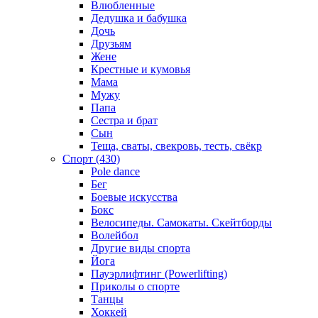
Влюбленные
Дедушка и бабушка
Дочь
Друзьям
Жене
Крестные и кумовья
Мама
Мужу
Папа
Сестра и брат
Сын
Теща, сваты, свекровь, тесть, свёкр
Спорт (430)
Pole dance
Бег
Боевые искусства
Бокс
Велосипеды. Самокаты. Скейтборды
Волейбол
Другие виды спорта
Йога
Пауэрлифтинг (Powerlifting)
Приколы о спорте
Танцы
Хоккей