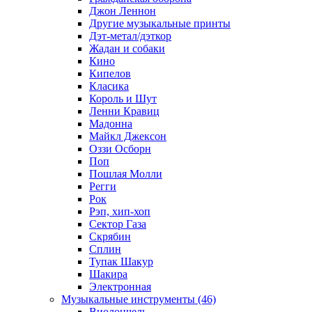
Джон Леннон
Другие музыкальные принты
Дэт-метал/дэткор
Жадан и собаки
Кино
Кипелов
Класика
Король и Шут
Ленни Кравиц
Мадонна
Майкл Джексон
Оззи Осборн
Поп
Пошлая Молли
Регги
Рок
Рэп, хип-хоп
Сектор Газа
Скрябин
Сплин
Тупак Шакур
Шакира
Электронная
Музыкальные инструменты (46)
Виолончель