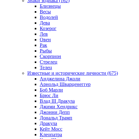
Знаки зодиака (162)
Близнецы
Весы
Водолей
Дева
Козерог
Лев
Овен
Рак
Рыбы
Скорпион
Стрелец
Телец
Известные и исторические личности (675)
Анджелина Джоли
Арнольд Шварценеггер
Боб Марли
Брюс Ли
Влад III Дракула
Джими Хендрикс
Джонни Депп
Дональд Трамп
Дракула
Кейт Мосс
Клеопатра