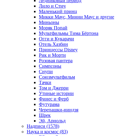
Ледниковый период
Лило и Стич
Маленький принц
Микки Маус, Минни Маус и другие
Миньоны
Моряк Попай
Мультфильмы Тима Бёртона
Огги и Кукарачи
Отель Хазбин
Принцессы Disney
Рик и Морти
Розовая пантера
Симпсоны
Снупи
Союзмультфильм
Тачки
Том и Джерри
Утиные истории
Финес и Ферб
Футурама
Черепашки-ниндзя
Шрек
Эй, Арнольд
Надписи (1578)
Наука и космос (83)