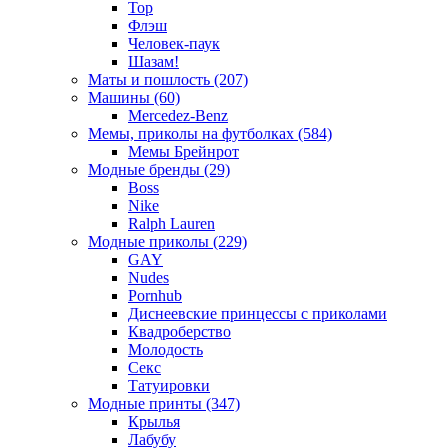
Тор
Флэш
Человек-паук
Шазам!
Маты и пошлость (207)
Машины (60)
Mercedez-Benz
Мемы, приколы на футболках (584)
Мемы Брейнрот
Модные бренды (29)
Boss
Nike
Ralph Lauren
Модные приколы (229)
GAY
Nudes
Pornhub
Диснеевские принцессы с приколами
Квадроберство
Молодость
Секс
Татуировки
Модные принты (347)
Крылья
Лабубу