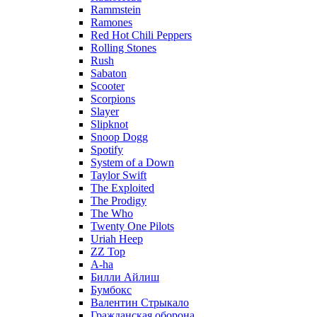
Rammstein
Ramones
Red Hot Chili Peppers
Rolling Stones
Rush
Sabaton
Scooter
Scorpions
Slayer
Slipknot
Snoop Dogg
Spotify
System of a Down
Taylor Swift
The Exploited
The Prodigy
The Who
Twenty One Pilots
Uriah Heep
ZZ Top
А-ha
Билли Айлиш
Бумбокс
Валентин Стрыкало
Гражданская оборона