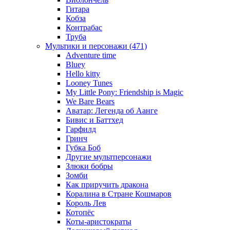
Гитара
Кобза
Контрабас
Труба
Мультики и персонажи (471)
Adventure time
Bluey
Hello kitty
Looney Tunes
My Little Pony: Friendship is Magic
We Bare Bears
Аватар: Легенда об Аанге
Бивис и Баттхед
Гарфилд
Гринч
Губка Боб
Другие мультперсонажи
Злюки бобры
Зомби
Как приручить дракона
Коралина в Стране Кошмаров
Король Лев
Котопёс
Коты-аристократы