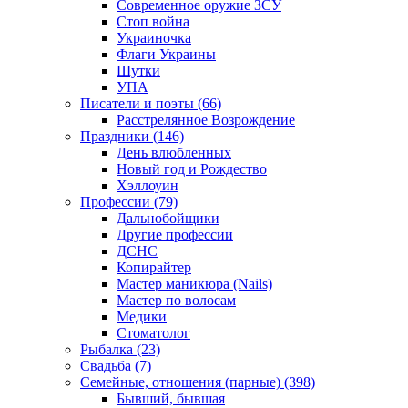
Современное оружие ЗСУ
Стоп война
Украиночка
Флаги Украины
Шутки
УПА
Писатели и поэты (66)
Расстрелянное Возрождение
Праздники (146)
День влюбленных
Новый год и Рождество
Хэллоуин
Профессии (79)
Дальнобойщики
Другие профессии
ДСНС
Копирайтер
Мастер маникюра (Nails)
Мастер по волосам
Медики
Стоматолог
Рыбалка (23)
Свадьба (7)
Семейные, отношения (парные) (398)
Бывший, бывшая