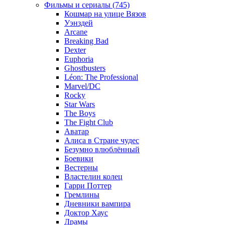
Фильмы и сериалы (745)
Кошмар на улице Вязов
Уэнздей
Arcane
Breaking Bad
Dexter
Euphoria
Ghostbusters
Léon: The Professional
Marvel/DC
Rocky
Star Wars
The Boys
The Fight Club
Аватар
Алиса в Стране чудес
Безумно влюблённый
Боевики
Вестерны
Властелин колец
Гарри Поттер
Гремлины
Дневники вампира
Доктор Хаус
Драмы