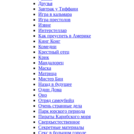
Друзья
Завтрак у Тиффани
Игра в кальмара
Игра престолов
Извне
Интерстеллар
Как преуспеть в Америке
Кинг Конг
Комедии
Крестный отец
Крик
Мандалорец
Маска
Матрица
Мистер Бин
Назад в будущее
Один Дома
Оно
Отряд самоубийц
Очень странные дела
Парк юрского периода
Пираты Карибского моря
Сверхъестественное
Секретные материалы
Секс в большом городе