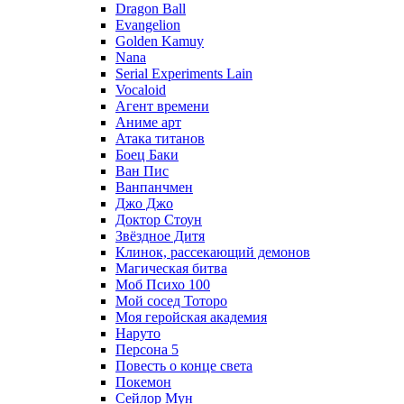
Dragon Ball
Evangelion
Golden Kamuy
Nana
Serial Experiments Lain
Vocaloid
Агент времени
Аниме арт
Атака титанов
Боец Баки
Ван Пис
Ванпанчмен
Джо Джо
Доктор Стоун
Звёздное Дитя
Клинок, рассекающий демонов
Магическая битва
Моб Психо 100
Мой сосед Тоторо
Моя геройская академия
Наруто
Персона 5
Повесть о конце света
Покемон
Сейлор Мун