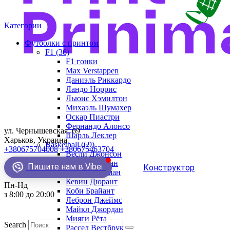
Категории
Футболки с принтом
F1 (36)
F1 гонки
Max Verstappen
Даниэль Риккардо
Ландо Норрис
Льюис Хэмилтон
Михаэль Шумахер
Оскар Пиастри
Фернандо Алонсо
ул. Чернышевская, 69
Шарль Леклер
Харьков, Украина
Basketball (69)
+380675704008
+380675463704
Весли Джонсон
Демар Деразан
Пишите нам в Viber
Конструктор
Деннис Родман
Кевин Дюрант
Пн-Нд
Коби Брайант
з 8:00 до 20:00
Леброн Джеймс
Майкл Джордан
Мияги Рёта
Search
Рассел Вестбрук