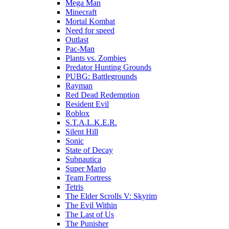
Mega Man
Minecraft
Mortal Kombat
Need for speed
Outlast
Pac-Man
Plants vs. Zombies
Predator Hunting Grounds
PUBG: Battlegrounds
Rayman
Red Dead Redemption
Resident Evil
Roblox
S.T.A.L.K.E.R.
Silent Hill
Sonic
State of Decay
Subnautica
Super Mario
Team Fortress
Tetris
The Elder Scrolls V: Skyrim
The Evil Within
The Last of Us
The Punisher