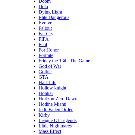
Doom
Dota
Dying Light
Elite Dangerous
Evolve
Fallout
Far Cry
FIFA
Fnaf
For Honor
Fortnite
Friday the 13th: The Game
God of War
Gothic
GTA
Half-Life
Hollow knight
Honkai
Horizon Zero Dawn
Hotline Miami
Jedi: Fallen Order
Kirby
League Of Legends
Little Nightmares
Mass Effect