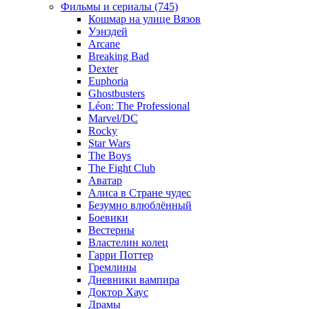
Фильмы и сериалы (745)
Кошмар на улице Вязов
Уэнздей
Arcane
Breaking Bad
Dexter
Euphoria
Ghostbusters
Léon: The Professional
Marvel/DC
Rocky
Star Wars
The Boys
The Fight Club
Аватар
Алиса в Стране чудес
Безумно влюблённый
Боевики
Вестерны
Властелин колец
Гарри Поттер
Гремлины
Дневники вампира
Доктор Хаус
Драмы