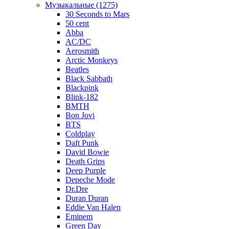
Музыкальные (1275)
30 Seconds to Mars
50 cent
Abba
AC/DC
Aerosmith
Arctic Monkeys
Beatles
Black Sabbath
Blackpink
Blink-182
BMTH
Bon Jovi
BTS
Coldplay
Daft Punk
David Bowie
Death Grips
Deep Purple
Depeche Mode
Dr.Dre
Duran Duran
Eddie Van Halen
Eminem
Green Day