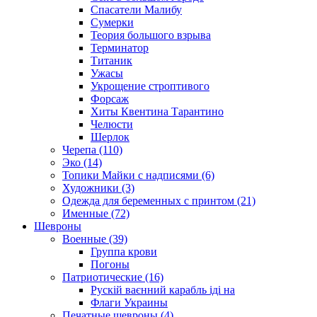
Спасатели Малибу
Сумерки
Теория большого взрыва
Терминатор
Титаник
Ужасы
Укрощение строптивого
Форсаж
Хиты Квентина Тарантино
Челюсти
Шерлок
Черепа (110)
Эко (14)
Топики Майки с надписями (6)
Художники (3)
Одежда для беременных с принтом (21)
Именные (72)
Шевроны
Военные (39)
Группа крови
Погоны
Патриотические (16)
Рускій ваєнний карабль іді на
Флаги Украины
Печатные шевроны (4)