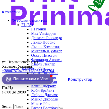
Категории
Футболки с принтом
F1 (36)
F1 гонки
Max Verstappen
Даниэль Риккардо
Ландо Норрис
Льюис Хэмилтон
Михаэль Шумахер
Оскар Пиастри
Фернандо Алонсо
ул. Чернышевская, 69
Шарль Леклер
Харьков, Украина
Basketball (69)
+380675704008
+380675463704
Весли Джонсон
Демар Деразан
Пишите нам в Viber
Конструктор
Деннис Родман
Кевин Дюрант
Пн-Нд
Коби Брайант
з 8:00 до 20:00
Леброн Джеймс
Майкл Джордан
Мияги Рёта
Search
Рассел Вестбрук