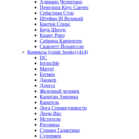
Адриано Челентано
Пенелопа Крус Санчес
Себастиан Стэн
Штефан III Великий
Бритни Спирс
Брук Шилдс
Киану Ривз
Сабрина Карпентер
Скарлетт Йоханссон
Комиксы (comic books) (414)
DC
Invincible
Marvel
Бэтмен
Джокер
Дэдпул
Железный человек
Капитан Америка
Каратель
Лига Справедливости
Люди Икс
Мстители
Росомаха
Стражи Галактики
Супермен