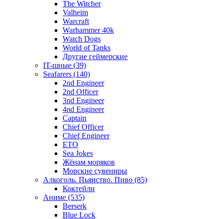
The Witcher
Valheim
Warcraft
Warhammer 40k
Watch Dogs
World of Tanks
Другие геймерские
IT-шные (39)
Seafarers (140)
2nd Engineer
2nd Officer
3nd Engineer
4nd Engineer
Captain
Chief Officer
Chief Еngineer
ETO
Sea Jokes
Жёнам моряков
Морские сувениры
Алкоголь. Пьянство. Пиво (85)
Коктейли
Аниме (535)
Berserk
Blue Lock