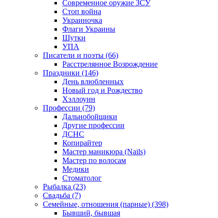
Современное оружие ЗСУ
Стоп война
Украиночка
Флаги Украины
Шутки
УПА
Писатели и поэты (66)
Расстрелянное Возрождение
Праздники (146)
День влюбленных
Новый год и Рождество
Хэллоуин
Профессии (79)
Дальнобойщики
Другие профессии
ДСНС
Копирайтер
Мастер маникюра (Nails)
Мастер по волосам
Медики
Стоматолог
Рыбалка (23)
Свадьба (7)
Семейные, отношения (парные) (398)
Бывший, бывшая