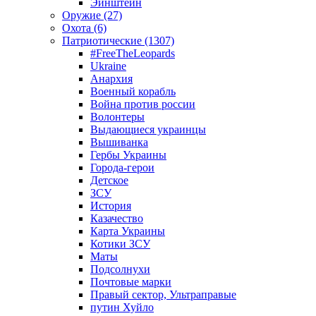
Эйнштейн
Оружие (27)
Охота (6)
Патриотические (1307)
#FreeTheLeopards
Ukraine
Анархия
Военный корабль
Война против россии
Волонтеры
Выдающиеся украинцы
Вышиванка
Гербы Украины
Города-герои
Детское
ЗСУ
История
Казачество
Карта Украины
Котики ЗСУ
Маты
Подсолнухи
Почтовые марки
Правый сектор, Ультраправые
путин Хуйло