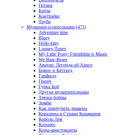
Гитара
Кобза
Контрабас
Труба
Мультики и персонажи (471)
Adventure time
Bluey
Hello kitty
Looney Tunes
My Little Pony: Friendship is Magic
We Bare Bears
Аватар: Легенда об Аанге
Бивис и Баттхед
Гарфилд
Гринч
Губка Боб
Другие мультперсонажи
Злюки бобры
Зомби
Как приручить дракона
Коралина в Стране Кошмаров
Король Лев
Котопёс
Коты-аристократы