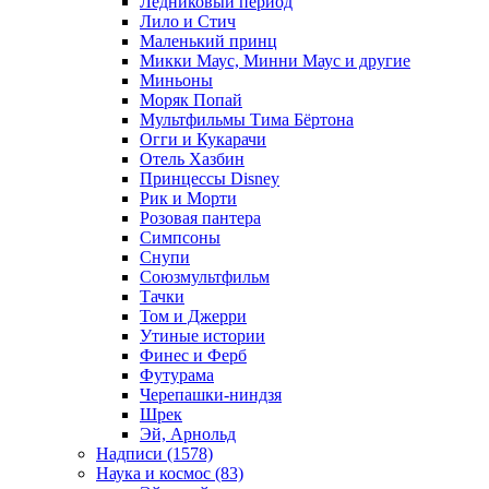
Ледниковый период
Лило и Стич
Маленький принц
Микки Маус, Минни Маус и другие
Миньоны
Моряк Попай
Мультфильмы Тима Бёртона
Огги и Кукарачи
Отель Хазбин
Принцессы Disney
Рик и Морти
Розовая пантера
Симпсоны
Снупи
Союзмультфильм
Тачки
Том и Джерри
Утиные истории
Финес и Ферб
Футурама
Черепашки-ниндзя
Шрек
Эй, Арнольд
Надписи (1578)
Наука и космос (83)