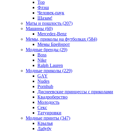
Тор
Флэш
Человек-паук
Шазам!
Маты и пошлость (207)
Машины (60)
Mercedez-Benz
Мемы, приколы на футболках (584)
Мемы Брейнрот
Модные бренды (29)
Boss
Nike
Ralph Lauren
Модные приколы (229)
GAY
Nudes
Pornhub
Диснеевские принцессы с приколами
Квадроберство
Молодость
Секс
Татуировки
Модные принты (347)
Крылья
Лабубу