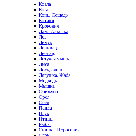
Коала
Коза
Конь. Лошадь
Котики
Крокодил
Лама.Альпака
Лев
Лемур
Ленивец
Леопард
Летучая мышь
Лиса
Лось, олень
Лягушка. Жаба
Медведь
Мышка
Обезьяна
Орел
Осел
Панда
Паук
Птицы
Рыбы
Свинка. Поросенок
Слон