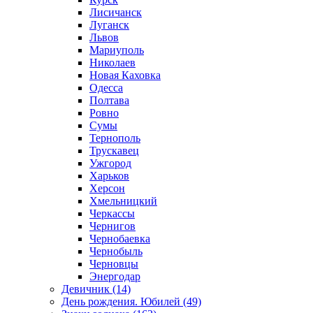
Лисичанск
Луганск
Львов
Мариуполь
Николаев
Новая Каховка
Одесса
Полтава
Ровно
Сумы
Тернополь
Трускавец
Ужгород
Харьков
Херсон
Хмельницкий
Черкассы
Чернигов
Чернобаевка
Чернобыль
Черновцы
Энергодар
Девичник (14)
День рождения. Юбилей (49)