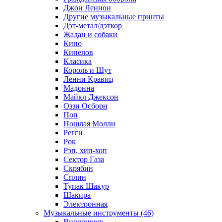
Джон Леннон
Другие музыкальные принты
Дэт-метал/дэткор
Жадан и собаки
Кино
Кипелов
Класика
Король и Шут
Ленни Кравиц
Мадонна
Майкл Джексон
Оззи Осборн
Поп
Пошлая Молли
Регги
Рок
Рэп, хип-хоп
Сектор Газа
Скрябин
Сплин
Тупак Шакур
Шакира
Электронная
Музыкальные инструменты (46)
Виолончель