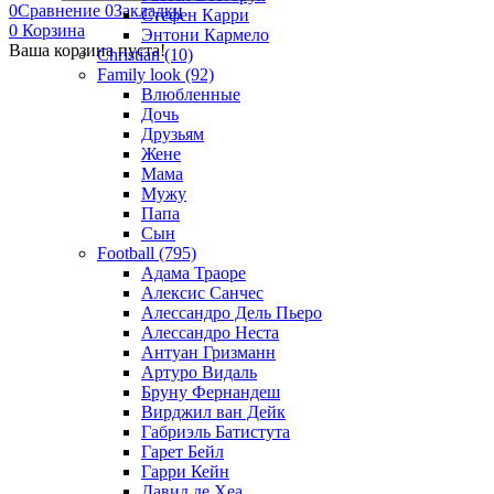
0
Сравнение
0
Закладки
Стефен Карри
0
Корзина
Энтони Кармело
Ваша корзина пуста!
Christian (10)
Family look (92)
Влюбленные
Дочь
Друзьям
Жене
Мама
Мужу
Папа
Сын
Football (795)
Адама Траоре
Алексис Санчес
Алессандро Дель Пьеро
Алессандро Неста
Антуан Гризманн
Артуро Видаль
Бруну Фернандеш
Вирджил ван Дейк
Габриэль Батистута
Гарет Бейл
Гарри Кейн
Давид де Хеа