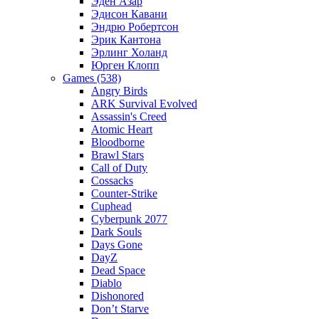
Эден Азар
Эдисон Кавани
Эндрю Робертсон
Эрик Кантона
Эрлинг Холанд
Юрген Клопп
Games (538)
Angry Birds
ARK Survival Evolved
Assassin's Creed
Atomic Heart
Bloodborne
Brawl Stars
Call of Duty
Cossacks
Counter-Strike
Cuphead
Cyberpunk 2077
Dark Souls
Days Gone
DayZ
Dead Space
Diablo
Dishonored
Don’t Starve