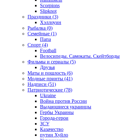
Scorpions
Slipknot
Праздники (3)
Хэллоуин
Рыбалка (0)
Семейные (1)
Папа
Спорт (4)
Football
Велосипеды. Самокаты. Скейтборды
Фильмы и сериалы (5)
Друзья
Маты и пошлость (6)
Модные принты (41)
Надписи (51)
Патриотические (78)
Ukraine
Война против России
Выдающиеся украинцы
Гербы Украины
Города-герои
ЗСУ
Казачество
путин Хуйло