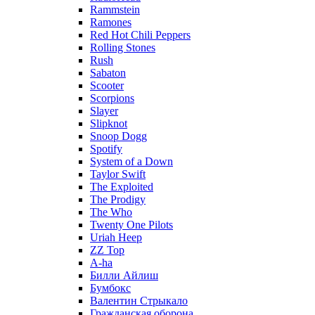
Rammstein
Ramones
Red Hot Chili Peppers
Rolling Stones
Rush
Sabaton
Scooter
Scorpions
Slayer
Slipknot
Snoop Dogg
Spotify
System of a Down
Taylor Swift
The Exploited
The Prodigy
The Who
Twenty One Pilots
Uriah Heep
ZZ Top
А-ha
Билли Айлиш
Бумбокс
Валентин Стрыкало
Гражданская оборона