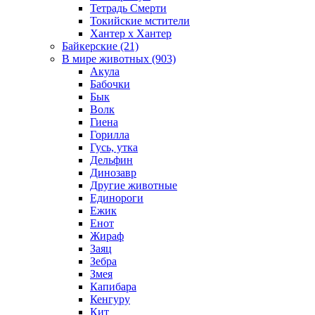
Тетрадь Смерти
Токийские мстители
Хантер х Хантер
Байкерские (21)
В мире животных (903)
Акула
Бабочки
Бык
Волк
Гиена
Горилла
Гусь, утка
Дельфин
Динозавр
Другие животные
Единороги
Ежик
Енот
Жираф
Заяц
Зебра
Змея
Капибара
Кенгуру
Кит