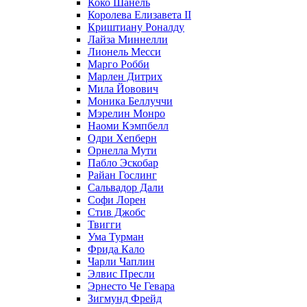
Коко Шанель
Королева Елизавета II
Криштиану Роналду
Лайза Миннелли
Лионель Месси
Марго Робби
Марлен Дитрих
Мила Йовович
Моника Беллуччи
Мэрелин Монро
Наоми Кэмпбелл
Одри Хепберн
Орнелла Мути
Пабло Эскобар
Райан Гослинг
Сальвадор Дали
Софи Лорен
Стив Джобс
Твигги
Ума Турман
Фрида Кало
Чарли Чаплин
Элвис Пресли
Эрнесто Че Гевара
Зигмунд Фрейд