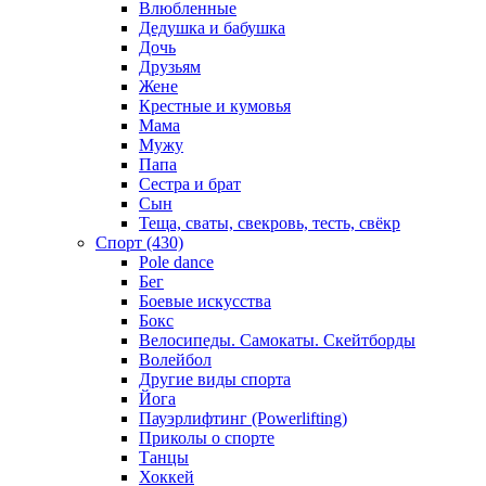
Влюбленные
Дедушка и бабушка
Дочь
Друзьям
Жене
Крестные и кумовья
Мама
Мужу
Папа
Сестра и брат
Сын
Теща, сваты, свекровь, тесть, свёкр
Спорт (430)
Pole dance
Бег
Боевые искусства
Бокс
Велосипеды. Самокаты. Скейтборды
Волейбол
Другие виды спорта
Йога
Пауэрлифтинг (Powerlifting)
Приколы о спорте
Танцы
Хоккей