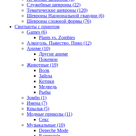
Служебные шевроны (22)
Тематические шевроны (120)
Шевроны Национальной гвардии (6)
Шевроны сложной формы (76)
Свитшоты с принтом
Games (6)
Plants vs. Zombies
Алкоголь. Пьянство. Пиво (12)
Аниме (10)
Другие аниме
Покемон
Животные (19)
Волк
Зайцы
Котики
Медведь
Рыбы
Зомби (1)
Имена (7)
Крылья (5)
Модные приколы (11)
Секс
Музыкальные (10)
Depeche Mode
Rammstein