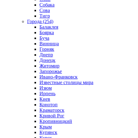
Собака
Сова
Тигр
Города (254)
Балаклея
Боярка
Буча
Винница
Горняк
Днепр
Донецк
Житомир
Запорожье
Ивано-Франковск
Известные столицы мира
Изюм
Ирпень
Киев
Конотоп
Краматорск
Кривой Рог
Кропивницкий
Крым
Купянск
Курск