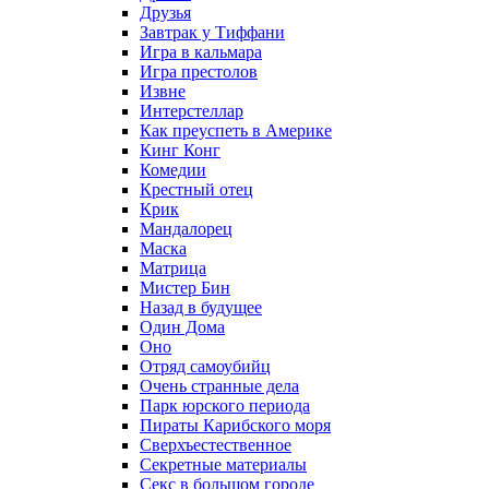
Друзья
Завтрак у Тиффани
Игра в кальмара
Игра престолов
Извне
Интерстеллар
Как преуспеть в Америке
Кинг Конг
Комедии
Крестный отец
Крик
Мандалорец
Маска
Матрица
Мистер Бин
Назад в будущее
Один Дома
Оно
Отряд самоубийц
Очень странные дела
Парк юрского периода
Пираты Карибского моря
Сверхъестественное
Секретные материалы
Секс в большом городе