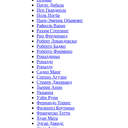
Пауло Дибала
Пеп Гвардиола
Поль Погба
Пьер-Эмерик Обамеянг
Рафаэль Варан
Рахим Стерлинг
Рио Фердинанд
Роберт Левандовски
Роберто Баджо
Роберто Фирмино
Роналдиньо
Роналдо
Роналду
Садио Мане
Серхио Агуэро
Стивен Джеррард
Тьерри Анри
Украина
Уэйн Руни
Фернандо Торрес
Филиппэ Коутиньо
Франческо Тотти
Хуан Мата
Эдгар Давидс