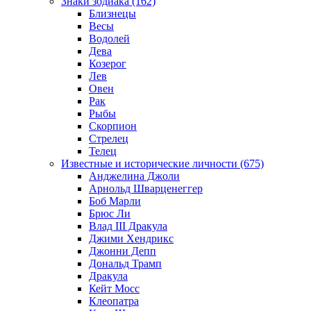
Знаки зодиака (162)
Близнецы
Весы
Водолей
Дева
Козерог
Лев
Овен
Рак
Рыбы
Скорпион
Стрелец
Телец
Известные и исторические личности (675)
Анджелина Джоли
Арнольд Шварценеггер
Боб Марли
Брюс Ли
Влад III Дракула
Джими Хендрикс
Джонни Депп
Дональд Трамп
Дракула
Кейт Мосс
Клеопатра