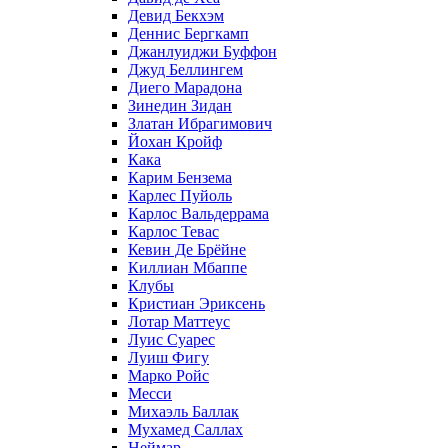
Девид Бекхэм
Деннис Бергкамп
Джанлуиджи Буффон
Джуд Беллингем
Диего Марадона
Зинедин Зидан
Златан Ибрагимович
Йохан Кройф
Кака
Карим Бензема
Карлес Пуйоль
Карлос Вальдеррама
Карлос Тевас
Кевин Де Брёйне
Киллиан Мбаппе
Клубы
Кристиан Эриксень
Лотар Маттеус
Луис Суарес
Луиш Фигу
Марко Ройс
Месси
Михаэль Баллак
Мухамед Саллах
Неймар