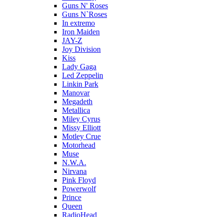
Guns N' Roses
Guns N`Roses
In extremo
Iron Maiden
JAY-Z
Joy Division
Kiss
Lady Gaga
Led Zeppelin
Linkin Park
Manovar
Megadeth
Metallica
Miley Cyrus
Missy Elliott
Motley Crue
Motorhead
Muse
N.W.A.
Nirvana
Pink Floyd
Powerwolf
Prince
Queen
RadioHead