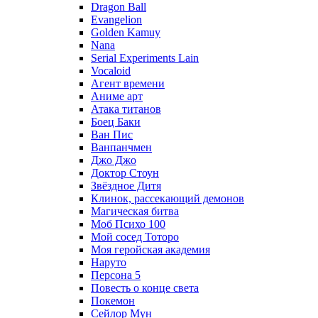
Dragon Ball
Evangelion
Golden Kamuy
Nana
Serial Experiments Lain
Vocaloid
Агент времени
Аниме арт
Атака титанов
Боец Баки
Ван Пис
Ванпанчмен
Джо Джо
Доктор Стоун
Звёздное Дитя
Клинок, рассекающий демонов
Магическая битва
Моб Психо 100
Мой сосед Тоторо
Моя геройская академия
Наруто
Персона 5
Повесть о конце света
Покемон
Сейлор Мун