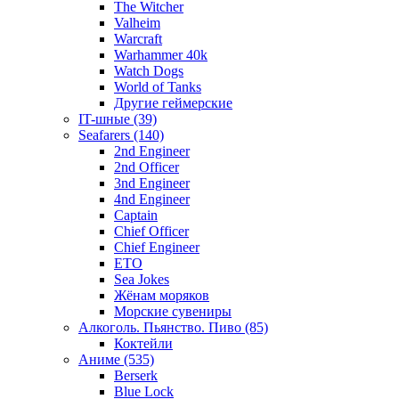
The Witcher
Valheim
Warcraft
Warhammer 40k
Watch Dogs
World of Tanks
Другие геймерские
IT-шные (39)
Seafarers (140)
2nd Engineer
2nd Officer
3nd Engineer
4nd Engineer
Captain
Chief Officer
Chief Еngineer
ETO
Sea Jokes
Жёнам моряков
Морские сувениры
Алкоголь. Пьянство. Пиво (85)
Коктейли
Аниме (535)
Berserk
Blue Lock