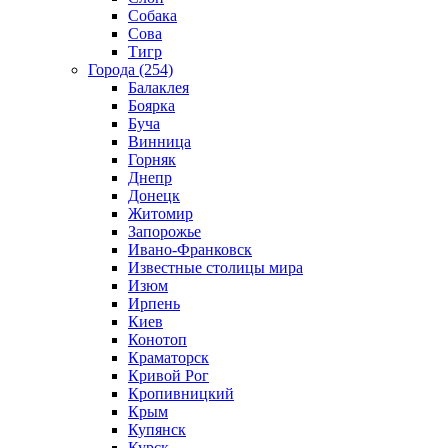
Собака
Сова
Тигр
Города (254)
Балаклея
Боярка
Буча
Винница
Горняк
Днепр
Донецк
Житомир
Запорожье
Ивано-Франковск
Известные столицы мира
Изюм
Ирпень
Киев
Конотоп
Краматорск
Кривой Рог
Кропивницкий
Крым
Купянск
Курск