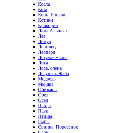
Коала
Коза
Конь. Лошадь
Котики
Крокодил
Лама.Альпака
Лев
Лемур
Ленивец
Леопард
Летучая мышь
Лиса
Лось, олень
Лягушка. Жаба
Медведь
Мышка
Обезьяна
Орел
Осел
Панда
Паук
Птицы
Рыбы
Свинка. Поросенок
Слон