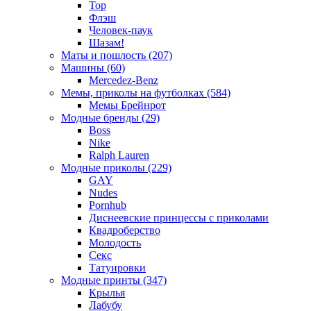
Тор
Флэш
Человек-паук
Шазам!
Маты и пошлость (207)
Машины (60)
Mercedez-Benz
Мемы, приколы на футболках (584)
Мемы Брейнрот
Модные бренды (29)
Boss
Nike
Ralph Lauren
Модные приколы (229)
GAY
Nudes
Pornhub
Диснеевские принцессы с приколами
Квадроберство
Молодость
Секс
Татуировки
Модные принты (347)
Крылья
Лабубу