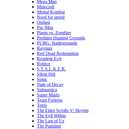
Mega Man
Minecraft
Mortal Kombat
Need for speed
Outlast
Pac-Man
Plants vs. Zombies
Predator Hunting Grounds
PUBG: Battlegrounds
Rayman
Red Dead Redemption
Resident Evil
Roblox
S.T.A.L.K.E.R.
Silent Hill
Sonic
State of Decay
Subnautica
Super Mario
Team Fortress
Tetris
The Elder Scrolls V: Skyrim
The Evil Within
The Last of Us
The Punisher