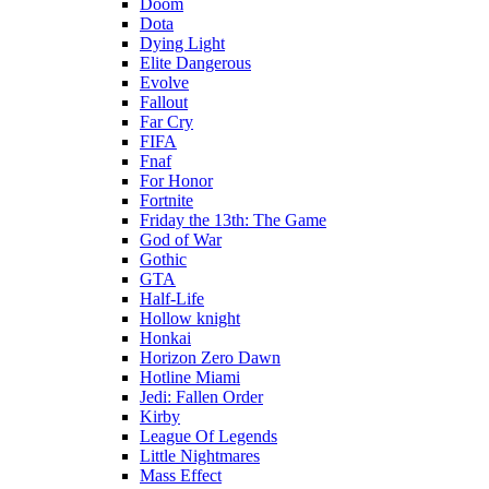
Doom
Dota
Dying Light
Elite Dangerous
Evolve
Fallout
Far Cry
FIFA
Fnaf
For Honor
Fortnite
Friday the 13th: The Game
God of War
Gothic
GTA
Half-Life
Hollow knight
Honkai
Horizon Zero Dawn
Hotline Miami
Jedi: Fallen Order
Kirby
League Of Legends
Little Nightmares
Mass Effect