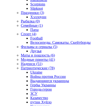
Scorpions
Slipknot
Праздники (3)
Хэллоуин
Рыбалка (0)
Семейные (1)
Папа
Спорт (4)
Football
Велосипеды. Самокаты. Скейтборды
Фильмы и сериалы (5)
Друзья
Маты и пошлость (6)
Модные принты (41)
Надписи (51)
Патриотические (78)
Ukraine
Война против России
Выдающиеся украинцы
Гербы Украины
Города-герои
ЗСУ
Казачество
путин Хуйло