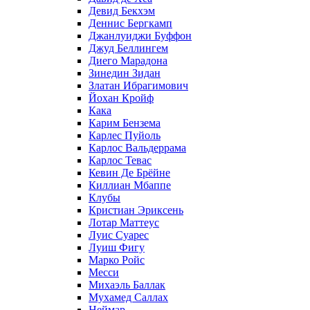
Девид Бекхэм
Деннис Бергкамп
Джанлуиджи Буффон
Джуд Беллингем
Диего Марадона
Зинедин Зидан
Златан Ибрагимович
Йохан Кройф
Кака
Карим Бензема
Карлес Пуйоль
Карлос Вальдеррама
Карлос Тевас
Кевин Де Брёйне
Киллиан Мбаппе
Клубы
Кристиан Эриксень
Лотар Маттеус
Луис Суарес
Луиш Фигу
Марко Ройс
Месси
Михаэль Баллак
Мухамед Саллах
Неймар