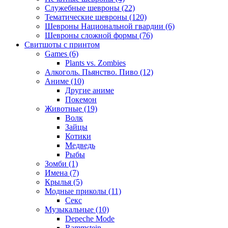
Служебные шевроны (22)
Тематические шевроны (120)
Шевроны Национальной гвардии (6)
Шевроны сложной формы (76)
Свитшоты с принтом
Games (6)
Plants vs. Zombies
Алкоголь. Пьянство. Пиво (12)
Аниме (10)
Другие аниме
Покемон
Животные (19)
Волк
Зайцы
Котики
Медведь
Рыбы
Зомби (1)
Имена (7)
Крылья (5)
Модные приколы (11)
Секс
Музыкальные (10)
Depeche Mode
Rammstein