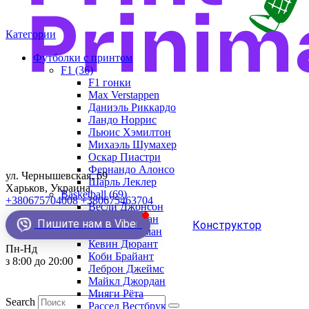
Категории
Футболки с принтом
F1 (36)
F1 гонки
Max Verstappen
Даниэль Риккардо
Ландо Норрис
Льюис Хэмилтон
Михаэль Шумахер
Оскар Пиастри
Фернандо Алонсо
ул. Чернышевская, 69
Шарль Леклер
Харьков, Украина
Basketball (69)
+380675704008
+380675463704
Весли Джонсон
Демар Деразан
Пишите нам в Viber
Конструктор
Деннис Родман
Кевин Дюрант
Пн-Нд
Коби Брайант
з 8:00 до 20:00
Леброн Джеймс
Майкл Джордан
Мияги Рёта
Search
Рассел Вестбрук