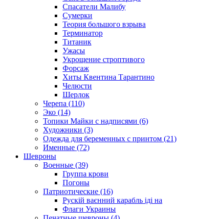
Спасатели Малибу
Сумерки
Теория большого взрыва
Терминатор
Титаник
Ужасы
Укрощение строптивого
Форсаж
Хиты Квентина Тарантино
Челюсти
Шерлок
Черепа (110)
Эко (14)
Топики Майки с надписями (6)
Художники (3)
Одежда для беременных с принтом (21)
Именные (72)
Шевроны
Военные (39)
Группа крови
Погоны
Патриотические (16)
Рускій ваєнний карабль іді на
Флаги Украины
Печатные шевроны (4)