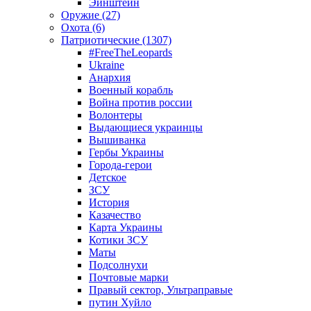
Эйнштейн
Оружие (27)
Охота (6)
Патриотические (1307)
#FreeTheLeopards
Ukraine
Анархия
Военный корабль
Война против россии
Волонтеры
Выдающиеся украинцы
Вышиванка
Гербы Украины
Города-герои
Детское
ЗСУ
История
Казачество
Карта Украины
Котики ЗСУ
Маты
Подсолнухи
Почтовые марки
Правый сектор, Ультраправые
путин Хуйло