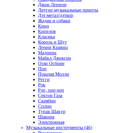
Джон Леннон
Другие музыкальные принты
Дэт-метал/дэткор
Жадан и собаки
Кино
Кипелов
Класика
Король и Шут
Ленни Кравиц
Мадонна
Майкл Джексон
Оззи Осборн
Поп
Пошлая Молли
Регги
Рок
Рэп, хип-хоп
Сектор Газа
Скрябин
Сплин
Тупак Шакур
Шакира
Электронная
Музыкальные инструменты (46)
Виолончель