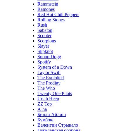
Rammstein
Ramones
Red Hot Chili Peppers
Rolling Stones
Rush
Sabaton
Scooter
Scorpions
Slayer
Slipknot
Snoop Dogg
Spotify
System of a Down
Taylor Swift
The Exploited
The Prodigy
The Who
Twenty One Pilots
Uriah Heep
ZZ Top
А-ha
Билли Айлиш
Бумбокс
Валентин Стрыкало
Гражданская оборона