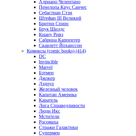
Адриано Челентано
Пенелопа Крус Санчес
Себастиан Стэн
Штефан III Великий
Бритни Спирс
Брук Шилдс
Киану Ривз
Сабрина Карпентер
Скарлетт Йоханссон
Комиксы (comic books) (414)
DC
Invincible
Marvel
Бэтмен
Джокер
Дэдпул
Железный человек
Капитан Америка
Каратель
Лига Справедливости
Люди Икс
Мстители
Росомаха
Стражи Галактики
Супермен