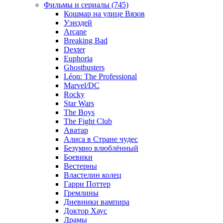
Фильмы и сериалы (745)
Кошмар на улице Вязов
Уэнздей
Arcane
Breaking Bad
Dexter
Euphoria
Ghostbusters
Léon: The Professional
Marvel/DC
Rocky
Star Wars
The Boys
The Fight Club
Аватар
Алиса в Стране чудес
Безумно влюблённый
Боевики
Вестерны
Властелин колец
Гарри Поттер
Гремлины
Дневники вампира
Доктор Хаус
Драмы