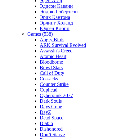
Эден Азар
Эдисон Кавани
Эндрю Робертсон
Эрик Кантона
Эрлинг Холанд
Юрген Клопп
Games (538)
Angry Birds
ARK Survival Evolved
Assassin's Creed
Atomic Heart
Bloodborne
Brawl Stars
Call of Duty
Cossacks
Counter-Strike
Cuphead
Cyberpunk 2077
Dark Souls
Days Gone
DayZ
Dead Space
Diablo
Dishonored
Don’t Starve