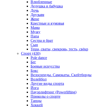
Влюбленные
Дедушка и бабушка
Дочь
Друзьям
Жене
Крестные и кумовья
Мама
Мужу
Папа
Сестра и брат
Сын
Теща, сваты, свекровь, тесть, свёкр
Спорт (430)
Pole dance
Бег
Боевые искусства
Бокс
Велосипеды. Самокаты. Скейтборды
Волейбол
Другие виды спорта
Йога
Пауэрлифтинг (Powerlifting)
Приколы о спорте
Танцы
Хоккей