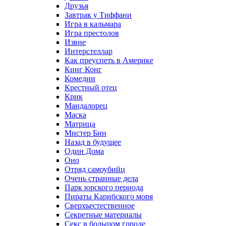
Друзья
Завтрак у Тиффани
Игра в кальмара
Игра престолов
Извне
Интерстеллар
Как преуспеть в Америке
Кинг Конг
Комедии
Крестный отец
Крик
Мандалорец
Маска
Матрица
Мистер Бин
Назад в будущее
Один Дома
Оно
Отряд самоубийц
Очень странные дела
Парк юрского периода
Пираты Карибского моря
Сверхъестественное
Секретные материалы
Секс в большом городе