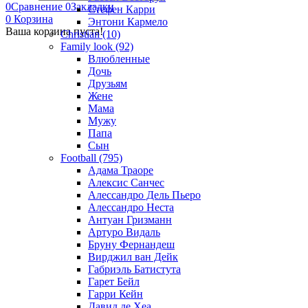
0
Сравнение
0
Закладки
Стефен Карри
0
Корзина
Энтони Кармело
Ваша корзина пуста!
Christian (10)
Family look (92)
Влюбленные
Дочь
Друзьям
Жене
Мама
Мужу
Папа
Сын
Football (795)
Адама Траоре
Алексис Санчес
Алессандро Дель Пьеро
Алессандро Неста
Антуан Гризманн
Артуро Видаль
Бруну Фернандеш
Вирджил ван Дейк
Габриэль Батистута
Гарет Бейл
Гарри Кейн
Давид де Хеа