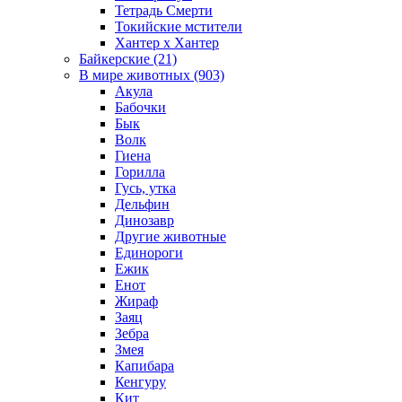
Тетрадь Смерти
Токийские мстители
Хантер х Хантер
Байкерские (21)
В мире животных (903)
Акула
Бабочки
Бык
Волк
Гиена
Горилла
Гусь, утка
Дельфин
Динозавр
Другие животные
Единороги
Ежик
Енот
Жираф
Заяц
Зебра
Змея
Капибара
Кенгуру
Кит