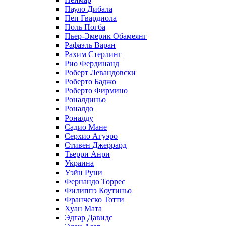
Пауло Дибала
Пеп Гвардиола
Поль Погба
Пьер-Эмерик Обамеянг
Рафаэль Варан
Рахим Стерлинг
Рио Фердинанд
Роберт Левандовски
Роберто Баджо
Роберто Фирмино
Роналдиньо
Роналдо
Роналду
Садио Мане
Серхио Агуэро
Стивен Джеррард
Тьерри Анри
Украина
Уэйн Руни
Фернандо Торрес
Филиппэ Коутиньо
Франческо Тотти
Хуан Мата
Эдгар Давидс