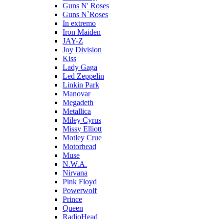
Guns N' Roses
Guns N`Roses
In extremo
Iron Maiden
JAY-Z
Joy Division
Kiss
Lady Gaga
Led Zeppelin
Linkin Park
Manovar
Megadeth
Metallica
Miley Cyrus
Missy Elliott
Motley Crue
Motorhead
Muse
N.W.A.
Nirvana
Pink Floyd
Powerwolf
Prince
Queen
RadioHead