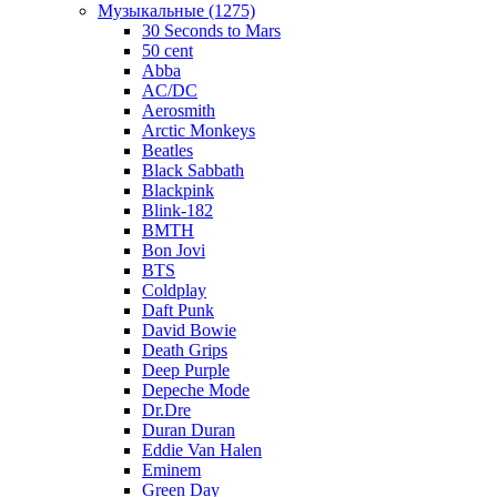
Музыкальные (1275)
30 Seconds to Mars
50 cent
Abba
AC/DC
Aerosmith
Arctic Monkeys
Beatles
Black Sabbath
Blackpink
Blink-182
BMTH
Bon Jovi
BTS
Coldplay
Daft Punk
David Bowie
Death Grips
Deep Purple
Depeche Mode
Dr.Dre
Duran Duran
Eddie Van Halen
Eminem
Green Day