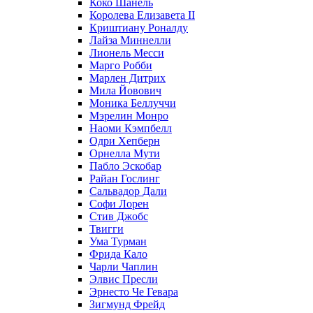
Коко Шанель
Королева Елизавета II
Криштиану Роналду
Лайза Миннелли
Лионель Месси
Марго Робби
Марлен Дитрих
Мила Йовович
Моника Беллуччи
Мэрелин Монро
Наоми Кэмпбелл
Одри Хепберн
Орнелла Мути
Пабло Эскобар
Райан Гослинг
Сальвадор Дали
Софи Лорен
Стив Джобс
Твигги
Ума Турман
Фрида Кало
Чарли Чаплин
Элвис Пресли
Эрнесто Че Гевара
Зигмунд Фрейд