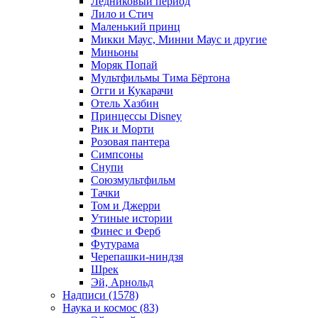
Ледниковый период
Лило и Стич
Маленький принц
Микки Маус, Минни Маус и другие
Миньоны
Моряк Попай
Мультфильмы Тима Бёртона
Огги и Кукарачи
Отель Хазбин
Принцессы Disney
Рик и Морти
Розовая пантера
Симпсоны
Снупи
Союзмультфильм
Тачки
Том и Джерри
Утиные истории
Финес и Ферб
Футурама
Черепашки-ниндзя
Шрек
Эй, Арнольд
Надписи (1578)
Наука и космос (83)