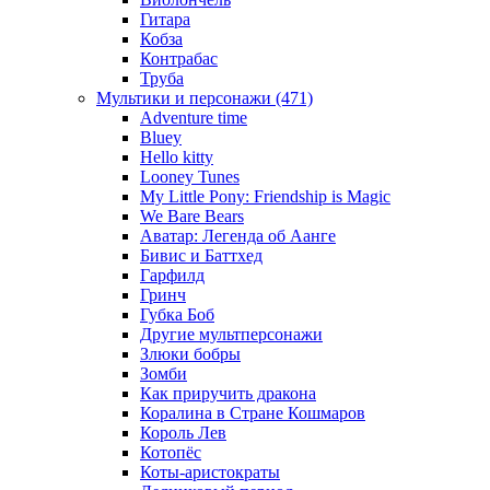
Гитара
Кобза
Контрабас
Труба
Мультики и персонажи (471)
Adventure time
Bluey
Hello kitty
Looney Tunes
My Little Pony: Friendship is Magic
We Bare Bears
Аватар: Легенда об Аанге
Бивис и Баттхед
Гарфилд
Гринч
Губка Боб
Другие мультперсонажи
Злюки бобры
Зомби
Как приручить дракона
Коралина в Стране Кошмаров
Король Лев
Котопёс
Коты-аристократы