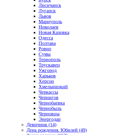
Лисичанск
Луганск
Львов
Мариуполь
Николаев
Новая Каховка
Одесса
Полтава
Ровно
Сумы
Тернополь
Трускавец
Ужгород
Харьков
Херсон
Хмельницкий
Черкассы
Чернигов
Чернобаевка
Чернобыль
Черновцы
Энергодар
Девичник (14)
День рождения. Юбилей (49)