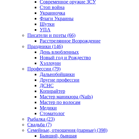
Современное оружие ЗСУ
Стоп война
Украиночка
Флаги Украины
Шутки
УПА
Писатели и поэты (66)
Расстрелянное Возрождение
Праздники (146)
День влюбленных
Новый год и Рождество
Хэллоуин
Профессии (79)
Дальнобойщики
Другие профессии
ДСНС
Копирайтер
Мастер маникюра (Nails)
Мастер по волосам
Медики
Стоматолог
Рыбалка (23)
Свадьба (7)
Семейные, отношения (парные) (398)
Бывший, бывшая