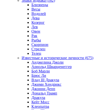
Знаки зодиака (162)
Близнецы
Весы
Водолей
Дева
Козерог
Лев
Овен
Рак
Рыбы
Скорпион
Стрелец
Телец
Известные и исторические личности (675)
Анджелина Джоли
Арнольд Шварценеггер
Боб Марли
Брюс Ли
Влад III Дракула
Джими Хендрикс
Джонни Депп
Дональд Трамп
Дракула
Кейт Мосс
Клеопатра