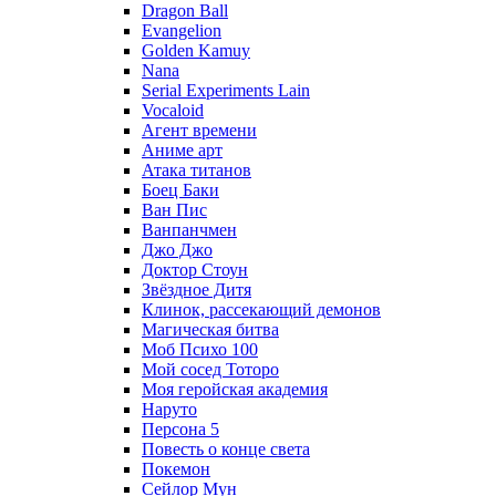
Dragon Ball
Evangelion
Golden Kamuy
Nana
Serial Experiments Lain
Vocaloid
Агент времени
Аниме арт
Атака титанов
Боец Баки
Ван Пис
Ванпанчмен
Джо Джо
Доктор Стоун
Звёздное Дитя
Клинок, рассекающий демонов
Магическая битва
Моб Психо 100
Мой сосед Тоторо
Моя геройская академия
Наруто
Персона 5
Повесть о конце света
Покемон
Сейлор Мун