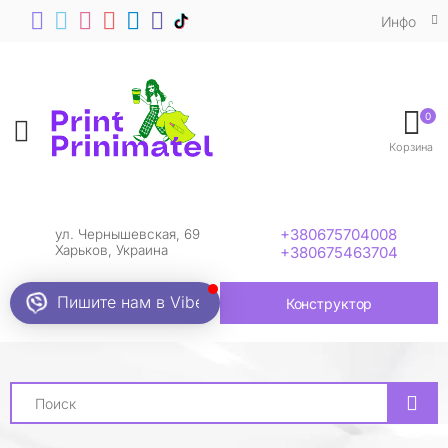
Инфо
0
Toggle mobile menu
Корзина
+380675704008
ул. Чернышевская, 69
Харьков, Украина
+380675463704
Пишите нам в Viber
Конструктор
Search
Футболки с Ralph Lauren