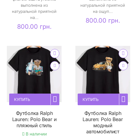
выполнена из
натуральной приятной
натуральной приятной
на ощуп...
на...
800.00 грн.
800.00 грн.
КУПИТЬ
КУПИТЬ
Футболка Ralph
Футболка Ralph
Lauren: Polo Bear и
Lauren: Polo Bear
пляжный стиль
модный
автомобилист
В наличии