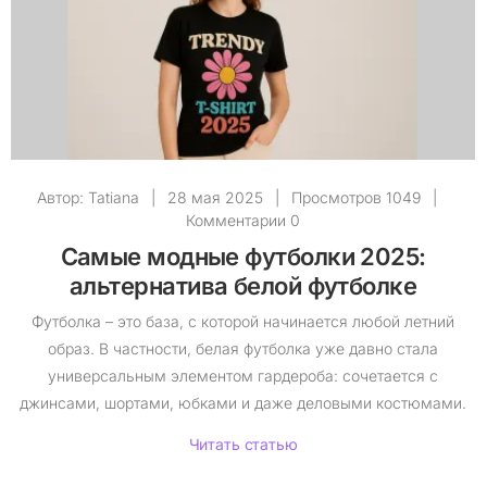
Автор:
Tatiana
|
28 мая 2025
|
Просмотров 1049
|
Комментарии 0
Самые модные футболки 2025:
альтернатива белой футболке
Футболка – это база, с которой начинается любой летний
образ. В частности, белая футболка уже давно стала
универсальным элементом гардероба: сочетается с
джинсами, шортами, юбками и даже деловыми костюмами.
Читать статью