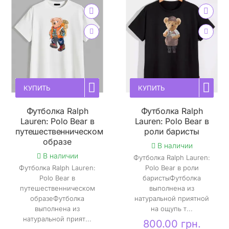
КУПИТЬ
КУПИТЬ
Футболка Ralph
Футболка Ralph
Lauren: Polo Bear в
Lauren: Polo Bear в
путешественническом
роли баристы
образе
В наличии
В наличии
Футболка Ralph Lauren:
Футболка Ralph Lauren:
Polo Bear в роли
Polo Bear в
баристыФутболка
путешественническом
выполнена из
образеФутболка
натуральной приятной
выполнена из
на ощупь т...
натуральной прият...
800.00 грн.