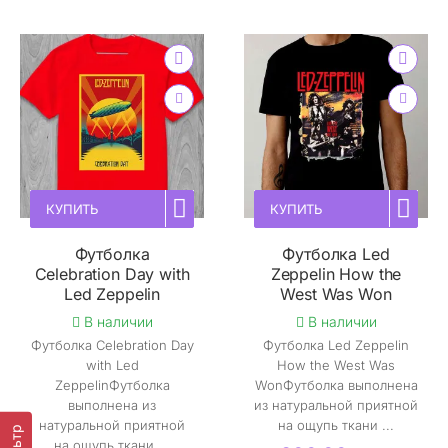
КУПИТЬ
КУПИТЬ
Футболка
Футболка Led
Celebration Day with
Zeppelin How the
Led Zeppelin
West Was Won
В наличии
В наличии
Футболка Celebration Day
Футболка Led Zeppelin
with Led
How the West Was
ZeppelinФутболка
WonФутболка выполнена
выполнена из
из натуральной приятной
натуральной приятной
на ощупь ткани ...
на ощупь ткани ...