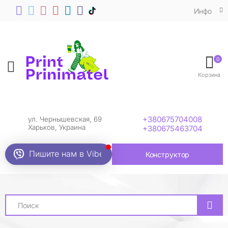
Инфо
0
Toggle mobile menu
Корзина
+380675704008
ул. Чернышевская, 69
Харьков, Украина
+380675463704
Пишите нам в Viber
Конструктор
Search
Футболки Led Zeppelin