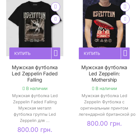
КУПИТЬ
КУПИТЬ
Мужская футболка
Мужская футболка
Led Zeppelin Faded
Led Zeppelin:
Falling
Mothership
В наличии
В наличии
Мужская футболка Led
Мужская футболка Led
Zeppelin Faded Falling
Zeppelin Футболка с
Мужская металл
оригинальным принтом
футболка группы Led
легендарной британской ро..
Zeppelin для ...
800.00 грн.
800.00 грн.