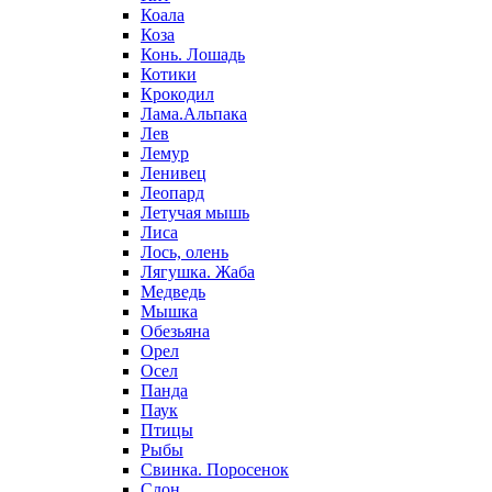
Коала
Коза
Конь. Лошадь
Котики
Крокодил
Лама.Альпака
Лев
Лемур
Ленивец
Леопард
Летучая мышь
Лиса
Лось, олень
Лягушка. Жаба
Медведь
Мышка
Обезьяна
Орел
Осел
Панда
Паук
Птицы
Рыбы
Свинка. Поросенок
Слон