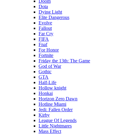
Doom
Dota
Dying Light
Elite Dangerous
Evolve
Fallout
Far Cry
FIFA
Fnaf
For Honor
Fortnite
Friday the 13th: The Game
God of War
Gothic
GTA
Half-Life
Hollow knight
Honkai
Horizon Zero Dawn
Hotline Miami
Jedi: Fallen Order
Kirby
League Of Legends
Little Nightmares
Mass Effect