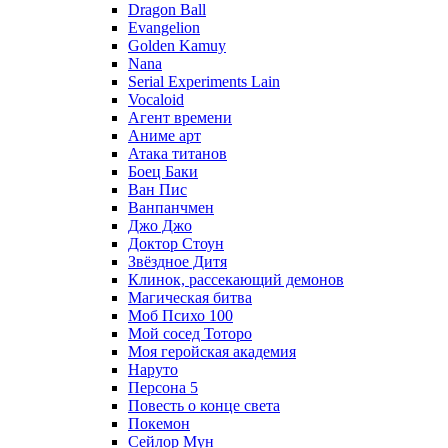
Dragon Ball
Evangelion
Golden Kamuy
Nana
Serial Experiments Lain
Vocaloid
Агент времени
Аниме арт
Атака титанов
Боец Баки
Ван Пис
Ванпанчмен
Джо Джо
Доктор Стоун
Звёздное Дитя
Клинок, рассекающий демонов
Магическая битва
Моб Психо 100
Мой сосед Тоторо
Моя геройская академия
Наруто
Персона 5
Повесть о конце света
Покемон
Сейлор Мун