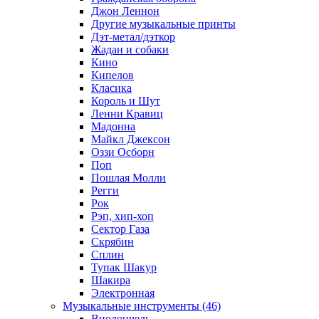
Джон Леннон
Другие музыкальные принты
Дэт-метал/дэткор
Жадан и собаки
Кино
Кипелов
Класика
Король и Шут
Ленни Кравиц
Мадонна
Майкл Джексон
Оззи Осборн
Поп
Пошлая Молли
Регги
Рок
Рэп, хип-хоп
Сектор Газа
Скрябин
Сплин
Тупак Шакур
Шакира
Электронная
Музыкальные инструменты (46)
Виолончель