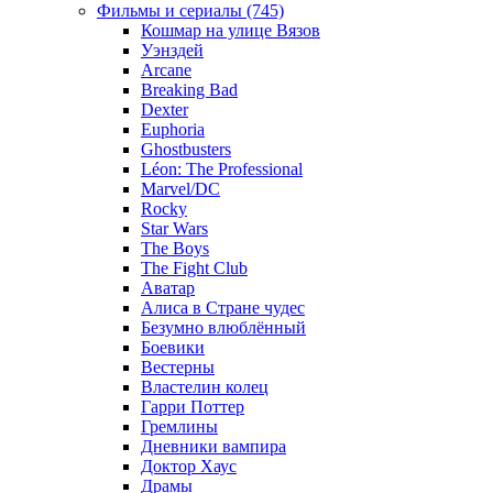
Фильмы и сериалы (745)
Кошмар на улице Вязов
Уэнздей
Arcane
Breaking Bad
Dexter
Euphoria
Ghostbusters
Léon: The Professional
Marvel/DC
Rocky
Star Wars
The Boys
The Fight Club
Аватар
Алиса в Стране чудес
Безумно влюблённый
Боевики
Вестерны
Властелин колец
Гарри Поттер
Гремлины
Дневники вампира
Доктор Хаус
Драмы