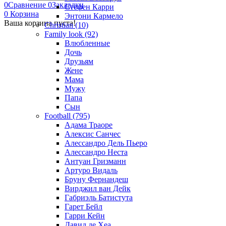
0
Сравнение
0
Закладки
Стефен Карри
0
Корзина
Энтони Кармело
Ваша корзина пуста!
Christian (10)
Family look (92)
Влюбленные
Дочь
Друзьям
Жене
Мама
Мужу
Папа
Сын
Football (795)
Адама Траоре
Алексис Санчес
Алессандро Дель Пьеро
Алессандро Неста
Антуан Гризманн
Артуро Видаль
Бруну Фернандеш
Вирджил ван Дейк
Габриэль Батистута
Гарет Бейл
Гарри Кейн
Давид де Хеа