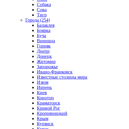
Собака
Сова
Тигр
Города (254)
Балаклея
Боярка
Буча
Винница
Горняк
Днепр
Донецк
Житомир
Запорожье
Ивано-Франковск
Известные столицы мира
Изюм
Ирпень
Киев
Конотоп
Краматорск
Кривой Рог
Кропивницкий
Крым
Купянск
Курск