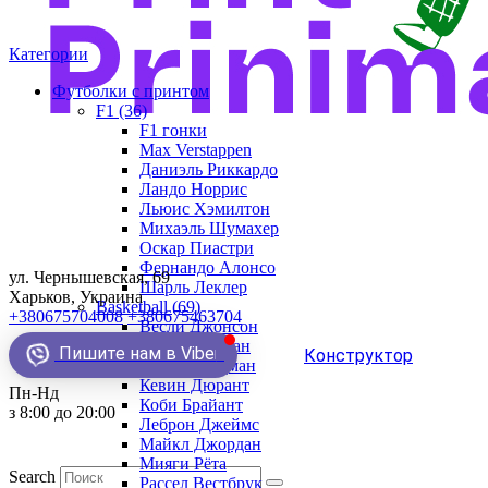
Категории
Футболки с принтом
F1 (36)
F1 гонки
Max Verstappen
Даниэль Риккардо
Ландо Норрис
Льюис Хэмилтон
Михаэль Шумахер
Оскар Пиастри
Фернандо Алонсо
ул. Чернышевская, 69
Шарль Леклер
Харьков, Украина
Basketball (69)
+380675704008
+380675463704
Весли Джонсон
Демар Деразан
Пишите нам в Viber
Конструктор
Деннис Родман
Кевин Дюрант
Пн-Нд
Коби Брайант
з 8:00 до 20:00
Леброн Джеймс
Майкл Джордан
Мияги Рёта
Search
Рассел Вестбрук