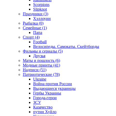
Scorpions
Slipknot
Праздники (3)
Хэллоуин
Рыбалка (0)
Семейные (1)
Папа
Спорт (4)
Football
Велосипеды. Самокаты. Скейтборды
Фильмы и сериалы (5)
Друзья
Маты и пошлость (6)
Модные принты (41)
Надписи (51)
Патриотические (78)
Ukraine
Война против России
Выдающиеся украинцы
Гербы Украины
Города-герои
ЗСУ
Казачество
путин Хуйло