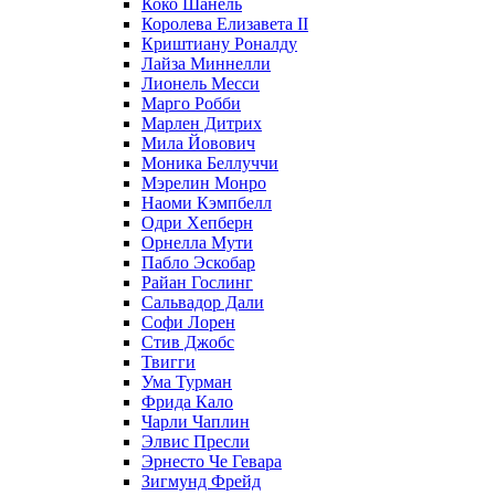
Коко Шанель
Королева Елизавета II
Криштиану Роналду
Лайза Миннелли
Лионель Месси
Марго Робби
Марлен Дитрих
Мила Йовович
Моника Беллуччи
Мэрелин Монро
Наоми Кэмпбелл
Одри Хепберн
Орнелла Мути
Пабло Эскобар
Райан Гослинг
Сальвадор Дали
Софи Лорен
Стив Джобс
Твигги
Ума Турман
Фрида Кало
Чарли Чаплин
Элвис Пресли
Эрнесто Че Гевара
Зигмунд Фрейд