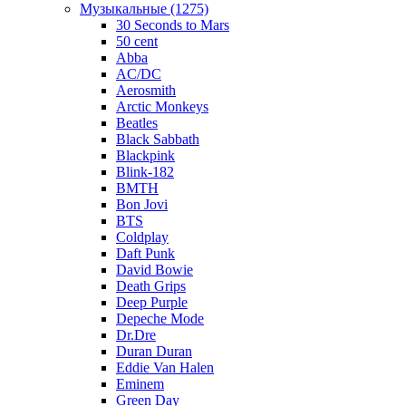
Музыкальные (1275)
30 Seconds to Mars
50 cent
Abba
AC/DC
Aerosmith
Arctic Monkeys
Beatles
Black Sabbath
Blackpink
Blink-182
BMTH
Bon Jovi
BTS
Coldplay
Daft Punk
David Bowie
Death Grips
Deep Purple
Depeche Mode
Dr.Dre
Duran Duran
Eddie Van Halen
Eminem
Green Day