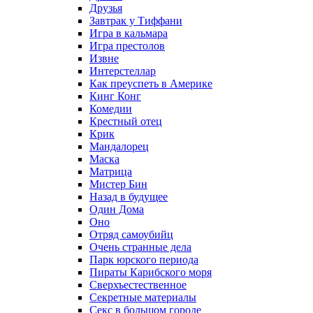
Друзья
Завтрак у Тиффани
Игра в кальмара
Игра престолов
Извне
Интерстеллар
Как преуспеть в Америке
Кинг Конг
Комедии
Крестный отец
Крик
Мандалорец
Маска
Матрица
Мистер Бин
Назад в будущее
Один Дома
Оно
Отряд самоубийц
Очень странные дела
Парк юрского периода
Пираты Карибского моря
Сверхъестественное
Секретные материалы
Секс в большом городе