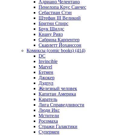
Адриано Челентано
Пенелопа Крус Санчес
Себастиан Стэн
Штефан III Великий
Бритни Спирс
Брук Шилдс
Киану Ривз
Сабрина Карпентер
Скарлетт Йоханссон
Комиксы (comic books) (414)
DC
Invincible
Marvel
Бэтмен
Джокер
Дэдпул
Железный человек
Капитан Америка
Каратель
Лига Справедливости
Люди Икс
Мстители
Росомаха
Стражи Галактики
Супермен