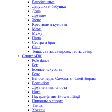
Влюбленные
Дедушка и бабушка
Дочь
Друзьям
Жене
Крестные и кумовья
Мама
Мужу
Папа
Сестра и брат
Сын
Теща, сваты, свекровь, тесть, свёкр
Спорт (430)
Pole dance
Бег
Боевые искусства
Бокс
Велосипеды. Самокаты. Скейтборды
Волейбол
Другие виды спорта
Йога
Пауэрлифтинг (Powerlifting)
Приколы о спорте
Танцы
Хоккей