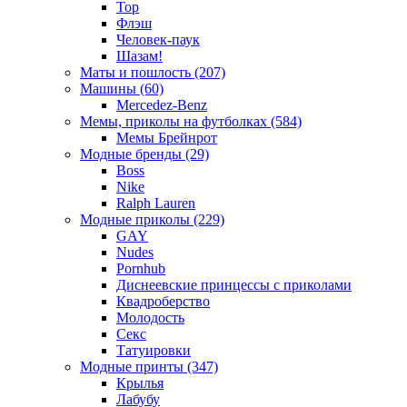
Тор
Флэш
Человек-паук
Шазам!
Маты и пошлость (207)
Машины (60)
Mercedez-Benz
Мемы, приколы на футболках (584)
Мемы Брейнрот
Модные бренды (29)
Boss
Nike
Ralph Lauren
Модные приколы (229)
GAY
Nudes
Pornhub
Диснеевские принцессы с приколами
Квадроберство
Молодость
Секс
Татуировки
Модные принты (347)
Крылья
Лабубу