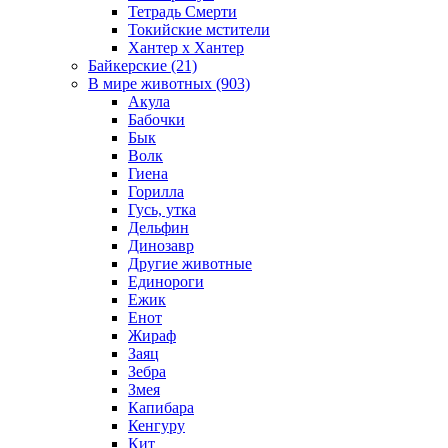
Тетрадь Смерти
Токийские мстители
Хантер х Хантер
Байкерские (21)
В мире животных (903)
Акула
Бабочки
Бык
Волк
Гиена
Горилла
Гусь, утка
Дельфин
Динозавр
Другие животные
Единороги
Ежик
Енот
Жираф
Заяц
Зебра
Змея
Капибара
Кенгуру
Кит