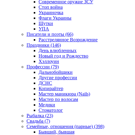
Современное оружие ЗСУ
Стоп война
Украиночка
Флаги Украины
Шутки
УПА
Писатели и поэты (66)
Расстрелянное Возрождение
Праздники (146)
День влюбленных
Новый год и Рождество
Хэллоуин
Профессии (79)
Дальнобойщики
Другие профессии
ДСНС
Копирайтер
Мастер маникюра (Nails)
Мастер по волосам
Медики
Стоматолог
Рыбалка (23)
Свадьба (7)
Семейные, отношения (парные) (398)
Бывший, бывшая