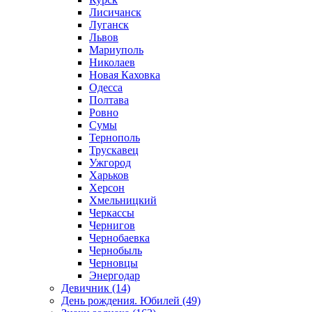
Лисичанск
Луганск
Львов
Мариуполь
Николаев
Новая Каховка
Одесса
Полтава
Ровно
Сумы
Тернополь
Трускавец
Ужгород
Харьков
Херсон
Хмельницкий
Черкассы
Чернигов
Чернобаевка
Чернобыль
Черновцы
Энергодар
Девичник (14)
День рождения. Юбилей (49)