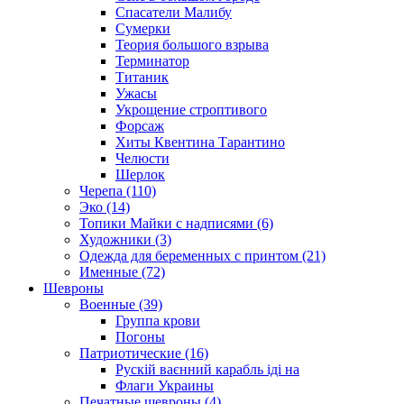
Спасатели Малибу
Сумерки
Теория большого взрыва
Терминатор
Титаник
Ужасы
Укрощение строптивого
Форсаж
Хиты Квентина Тарантино
Челюсти
Шерлок
Черепа (110)
Эко (14)
Топики Майки с надписями (6)
Художники (3)
Одежда для беременных с принтом (21)
Именные (72)
Шевроны
Военные (39)
Группа крови
Погоны
Патриотические (16)
Рускій ваєнний карабль іді на
Флаги Украины
Печатные шевроны (4)