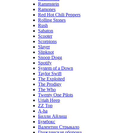
Rammstein
Ramones
Red Hot Chili Peppers
Rolling Stones
Rush
Sabaton
Scooter
Scorpions
Slayer
Slipknot
Snoop Dogg
Spotify
System of a Down
Taylor Swift
The Exploited
The Prodigy
The Who
Twenty One Pilots
Uriah Heep
ZZ Top
А-ha
Билли Айлиш
Бумбокс
Валентин Стрыкало
Гражданская оборона