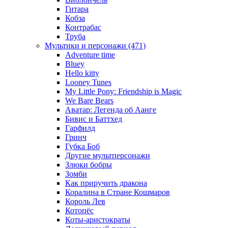
Гитара
Кобза
Контрабас
Труба
Мультики и персонажи (471)
Adventure time
Bluey
Hello kitty
Looney Tunes
My Little Pony: Friendship is Magic
We Bare Bears
Аватар: Легенда об Аанге
Бивис и Баттхед
Гарфилд
Гринч
Губка Боб
Другие мультперсонажи
Злюки бобры
Зомби
Как приручить дракона
Коралина в Стране Кошмаров
Король Лев
Котопёс
Коты-аристократы