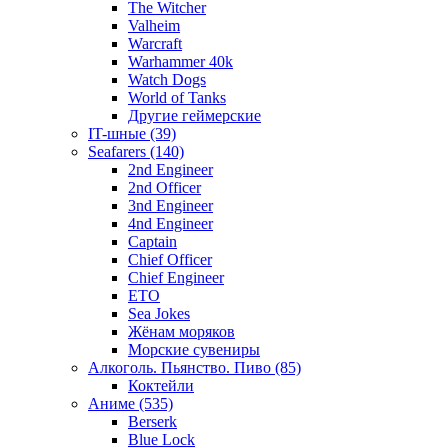
The Witcher
Valheim
Warcraft
Warhammer 40k
Watch Dogs
World of Tanks
Другие геймерские
IT-шные (39)
Seafarers (140)
2nd Engineer
2nd Officer
3nd Engineer
4nd Engineer
Captain
Chief Officer
Chief Еngineer
ETO
Sea Jokes
Жёнам моряков
Морские сувениры
Алкоголь. Пьянство. Пиво (85)
Коктейли
Аниме (535)
Berserk
Blue Lock