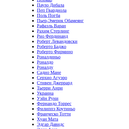
Пауло Дибала
Пеп Гвардиола
Поль Погба
Пьер-Эмерик Обамеянг
Рафаэль Варан
Рахим Стерлинг
Рио Фердинанд
Роберт Левандовски
Роберто Баджо
Роберто Фирмино
Роналдиньо
Роналдо
Роналду
Садио Мане
Серхио Агуэро
Стивен Джеррард
Тьерри Анри
Украина
Уэйн Руни
Фернандо Торрес
Филиппэ Коутиньо
Франческо Тотти
Хуан Мата
Эдгар Давидс