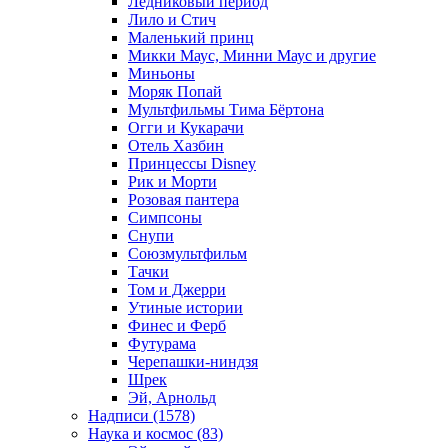
Ледниковый период
Лило и Стич
Маленький принц
Микки Маус, Минни Маус и другие
Миньоны
Моряк Попай
Мультфильмы Тима Бёртона
Огги и Кукарачи
Отель Хазбин
Принцессы Disney
Рик и Морти
Розовая пантера
Симпсоны
Снупи
Союзмультфильм
Тачки
Том и Джерри
Утиные истории
Финес и Ферб
Футурама
Черепашки-ниндзя
Шрек
Эй, Арнольд
Надписи (1578)
Наука и космос (83)