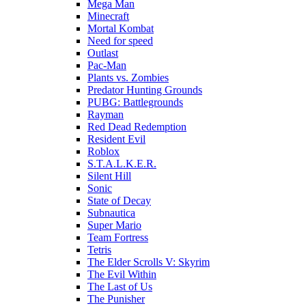
Mega Man
Minecraft
Mortal Kombat
Need for speed
Outlast
Pac-Man
Plants vs. Zombies
Predator Hunting Grounds
PUBG: Battlegrounds
Rayman
Red Dead Redemption
Resident Evil
Roblox
S.T.A.L.K.E.R.
Silent Hill
Sonic
State of Decay
Subnautica
Super Mario
Team Fortress
Tetris
The Elder Scrolls V: Skyrim
The Evil Within
The Last of Us
The Punisher