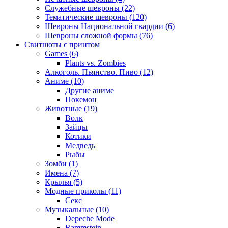
Служебные шевроны (22)
Тематические шевроны (120)
Шевроны Национальной гвардии (6)
Шевроны сложной формы (76)
Свитшоты с принтом
Games (6)
Plants vs. Zombies
Алкоголь. Пьянство. Пиво (12)
Аниме (10)
Другие аниме
Покемон
Животные (19)
Волк
Зайцы
Котики
Медведь
Рыбы
Зомби (1)
Имена (7)
Крылья (5)
Модные приколы (11)
Секс
Музыкальные (10)
Depeche Mode
Rammstein