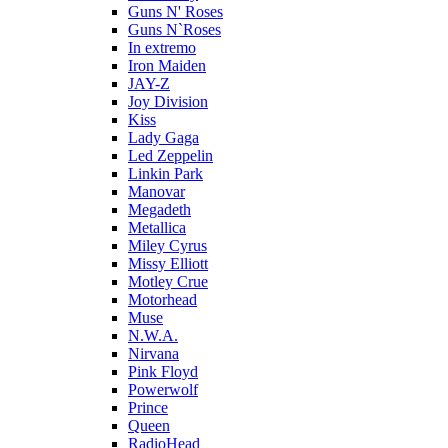
Guns N' Roses
Guns N`Roses
In extremo
Iron Maiden
JAY-Z
Joy Division
Kiss
Lady Gaga
Led Zeppelin
Linkin Park
Manovar
Megadeth
Metallica
Miley Cyrus
Missy Elliott
Motley Crue
Motorhead
Muse
N.W.A.
Nirvana
Pink Floyd
Powerwolf
Prince
Queen
RadioHead