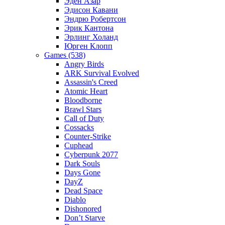
Эден Азар
Эдисон Кавани
Эндрю Робертсон
Эрик Кантона
Эрлинг Холанд
Юрген Клопп
Games (538)
Angry Birds
ARK Survival Evolved
Assassin's Creed
Atomic Heart
Bloodborne
Brawl Stars
Call of Duty
Cossacks
Counter-Strike
Cuphead
Cyberpunk 2077
Dark Souls
Days Gone
DayZ
Dead Space
Diablo
Dishonored
Don’t Starve