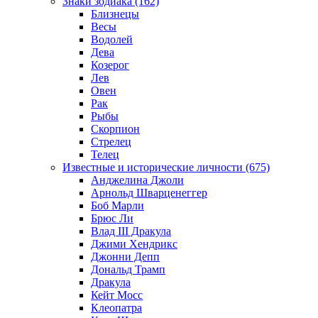
Знаки зодиака (162)
Близнецы
Весы
Водолей
Дева
Козерог
Лев
Овен
Рак
Рыбы
Скорпион
Стрелец
Телец
Известные и исторические личности (675)
Анджелина Джоли
Арнольд Шварценеггер
Боб Марли
Брюс Ли
Влад III Дракула
Джими Хендрикс
Джонни Депп
Дональд Трамп
Дракула
Кейт Мосс
Клеопатра