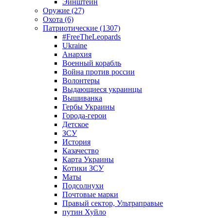
Эйнштейн
Оружие (27)
Охота (6)
Патриотические (1307)
#FreeTheLeopards
Ukraine
Анархия
Военный корабль
Война против россии
Волонтеры
Выдающиеся украинцы
Вышиванка
Гербы Украины
Города-герои
Детское
ЗСУ
История
Казачество
Карта Украины
Котики ЗСУ
Маты
Подсолнухи
Почтовые марки
Правый сектор, Ультраправые
путин Хуйло