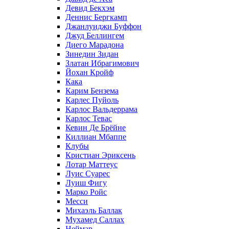
Девид Бекхэм
Деннис Бергкамп
Джанлуиджи Буффон
Джуд Беллингем
Диего Марадона
Зинедин Зидан
Златан Ибрагимович
Йохан Кройф
Кака
Карим Бензема
Карлес Пуйоль
Карлос Вальдеррама
Карлос Тевас
Кевин Де Брёйне
Киллиан Мбаппе
Клубы
Кристиан Эриксень
Лотар Маттеус
Луис Суарес
Луиш Фигу
Марко Ройс
Месси
Михаэль Баллак
Мухамед Саллах
Неймар