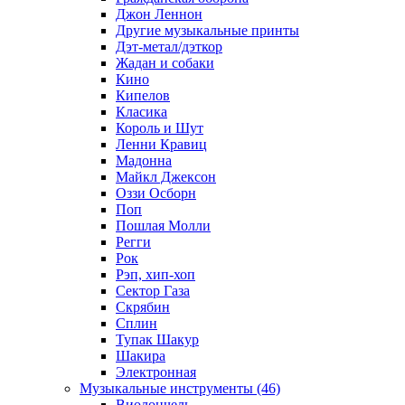
Джон Леннон
Другие музыкальные принты
Дэт-метал/дэткор
Жадан и собаки
Кино
Кипелов
Класика
Король и Шут
Ленни Кравиц
Мадонна
Майкл Джексон
Оззи Осборн
Поп
Пошлая Молли
Регги
Рок
Рэп, хип-хоп
Сектор Газа
Скрябин
Сплин
Тупак Шакур
Шакира
Электронная
Музыкальные инструменты (46)
Виолончель