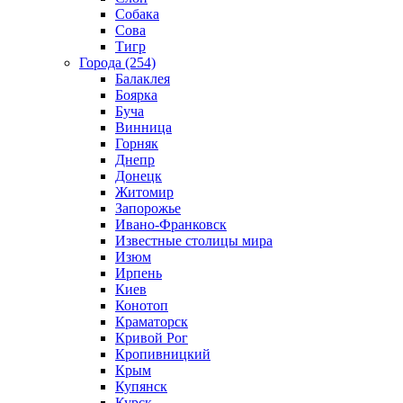
Собака
Сова
Тигр
Города (254)
Балаклея
Боярка
Буча
Винница
Горняк
Днепр
Донецк
Житомир
Запорожье
Ивано-Франковск
Известные столицы мира
Изюм
Ирпень
Киев
Конотоп
Краматорск
Кривой Рог
Кропивницкий
Крым
Купянск
Курск