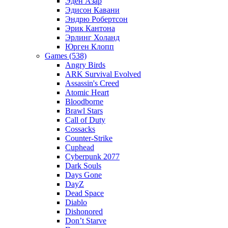
Эден Азар
Эдисон Кавани
Эндрю Робертсон
Эрик Кантона
Эрлинг Холанд
Юрген Клопп
Games (538)
Angry Birds
ARK Survival Evolved
Assassin's Creed
Atomic Heart
Bloodborne
Brawl Stars
Call of Duty
Cossacks
Counter-Strike
Cuphead
Cyberpunk 2077
Dark Souls
Days Gone
DayZ
Dead Space
Diablo
Dishonored
Don’t Starve