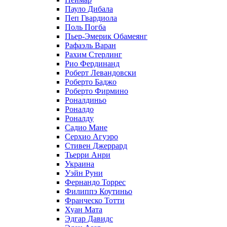
Пауло Дибала
Пеп Гвардиола
Поль Погба
Пьер-Эмерик Обамеянг
Рафаэль Варан
Рахим Стерлинг
Рио Фердинанд
Роберт Левандовски
Роберто Баджо
Роберто Фирмино
Роналдиньо
Роналдо
Роналду
Садио Мане
Серхио Агуэро
Стивен Джеррард
Тьерри Анри
Украина
Уэйн Руни
Фернандо Торрес
Филиппэ Коутиньо
Франческо Тотти
Хуан Мата
Эдгар Давидс