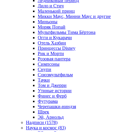
Ледниковый период
Лило и Стич
Маленький принц
Микки Маус, Минни Маус и другие
Миньоны
Моряк Попай
Мультфильмы Тима Бёртона
Огги и Кукарачи
Отель Хазбин
Принцессы Disney
Рик и Морти
Розовая пантера
Симпсоны
Снупи
Союзмультфильм
Тачки
Том и Джерри
Утиные истории
Финес и Ферб
Футурама
Черепашки-ниндзя
Шрек
Эй, Арнольд
Надписи (1578)
Наука и космос (83)