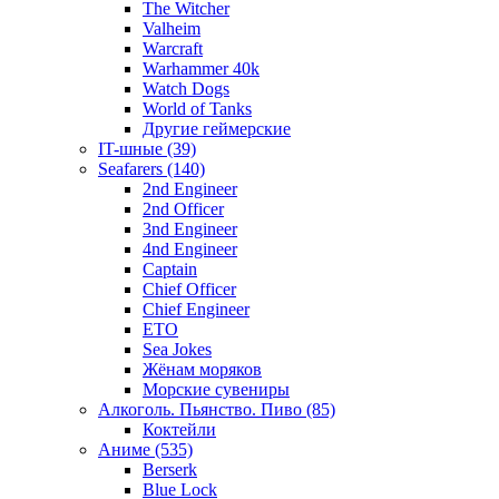
The Witcher
Valheim
Warcraft
Warhammer 40k
Watch Dogs
World of Tanks
Другие геймерские
IT-шные (39)
Seafarers (140)
2nd Engineer
2nd Officer
3nd Engineer
4nd Engineer
Captain
Chief Officer
Chief Еngineer
ETO
Sea Jokes
Жёнам моряков
Морские сувениры
Алкоголь. Пьянство. Пиво (85)
Коктейли
Аниме (535)
Berserk
Blue Lock