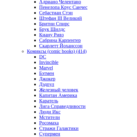
Адриано Челентано
Пенелопа Крус Санчес
Себастиан Стэн
Штефан III Великий
Бритни Спирс
Брук Шилдс
Киану Ривз
Сабрина Карпентер
Скарлетт Йоханссон
Комиксы (comic books) (414)
DC
Invincible
Marvel
Бэтмен
Джокер
Дэдпул
Железный человек
Капитан Америка
Каратель
Лига Справедливости
Люди Икс
Мстители
Росомаха
Стражи Галактики
Супермен