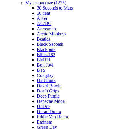
Музыкальные (1275)
30 Seconds to Mars
50 cent
Abba
AC/DC
Aerosmith
Arctic Monkeys
Beatles
Black Sabbath
Blackpink
Blink-182
BMTH
Bon Jovi
BTS
Coldplay
Daft Punk
David Bowie
Death Grips
Deep Purple
Depeche Mode
Dr.Dre
Duran Duran
Eddie Van Halen
Eminem
Green Day