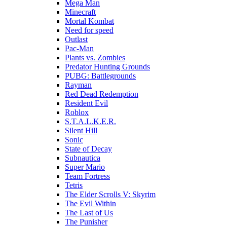
Mega Man
Minecraft
Mortal Kombat
Need for speed
Outlast
Pac-Man
Plants vs. Zombies
Predator Hunting Grounds
PUBG: Battlegrounds
Rayman
Red Dead Redemption
Resident Evil
Roblox
S.T.A.L.K.E.R.
Silent Hill
Sonic
State of Decay
Subnautica
Super Mario
Team Fortress
Tetris
The Elder Scrolls V: Skyrim
The Evil Within
The Last of Us
The Punisher