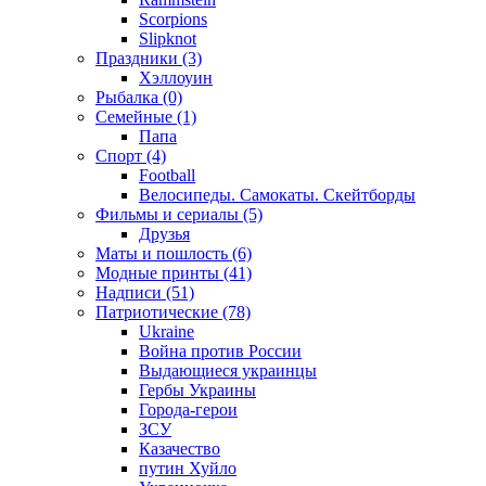
Scorpions
Slipknot
Праздники (3)
Хэллоуин
Рыбалка (0)
Семейные (1)
Папа
Спорт (4)
Football
Велосипеды. Самокаты. Скейтборды
Фильмы и сериалы (5)
Друзья
Маты и пошлость (6)
Модные принты (41)
Надписи (51)
Патриотические (78)
Ukraine
Война против России
Выдающиеся украинцы
Гербы Украины
Города-герои
ЗСУ
Казачество
путин Хуйло