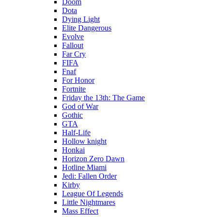
Doom
Dota
Dying Light
Elite Dangerous
Evolve
Fallout
Far Cry
FIFA
Fnaf
For Honor
Fortnite
Friday the 13th: The Game
God of War
Gothic
GTA
Half-Life
Hollow knight
Honkai
Horizon Zero Dawn
Hotline Miami
Jedi: Fallen Order
Kirby
League Of Legends
Little Nightmares
Mass Effect