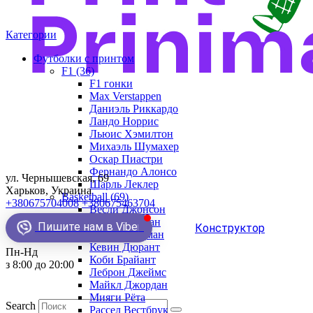
Категории
Футболки с принтом
F1 (36)
F1 гонки
Max Verstappen
Даниэль Риккардо
Ландо Норрис
Льюис Хэмилтон
Михаэль Шумахер
Оскар Пиастри
Фернандо Алонсо
ул. Чернышевская, 69
Шарль Леклер
Харьков, Украина
Basketball (69)
+380675704008
+380675463704
Весли Джонсон
Демар Деразан
Пишите нам в Viber
Конструктор
Деннис Родман
Кевин Дюрант
Пн-Нд
Коби Брайант
з 8:00 до 20:00
Леброн Джеймс
Майкл Джордан
Мияги Рёта
Search
Рассел Вестбрук