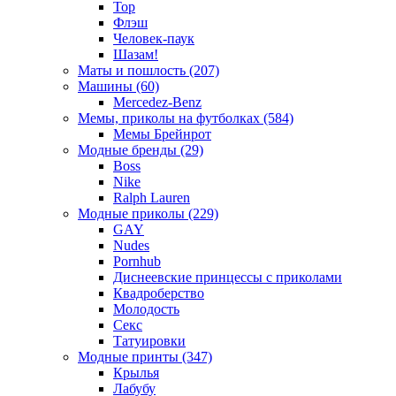
Тор
Флэш
Человек-паук
Шазам!
Маты и пошлость (207)
Машины (60)
Mercedez-Benz
Мемы, приколы на футболках (584)
Мемы Брейнрот
Модные бренды (29)
Boss
Nike
Ralph Lauren
Модные приколы (229)
GAY
Nudes
Pornhub
Диснеевские принцессы с приколами
Квадроберство
Молодость
Секс
Татуировки
Модные принты (347)
Крылья
Лабубу