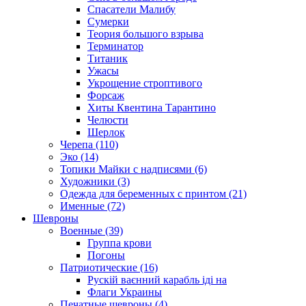
Спасатели Малибу
Сумерки
Теория большого взрыва
Терминатор
Титаник
Ужасы
Укрощение строптивого
Форсаж
Хиты Квентина Тарантино
Челюсти
Шерлок
Черепа (110)
Эко (14)
Топики Майки с надписями (6)
Художники (3)
Одежда для беременных с принтом (21)
Именные (72)
Шевроны
Военные (39)
Группа крови
Погоны
Патриотические (16)
Рускій ваєнний карабль іді на
Флаги Украины
Печатные шевроны (4)