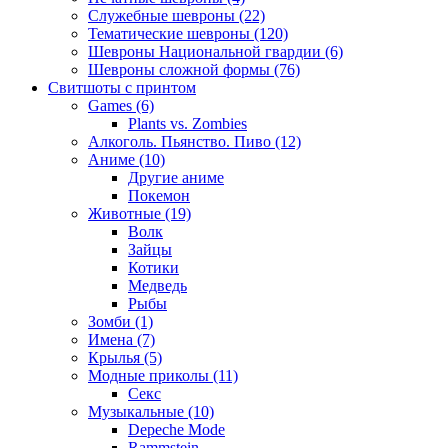
Служебные шевроны (22)
Тематические шевроны (120)
Шевроны Национальной гвардии (6)
Шевроны сложной формы (76)
Свитшоты с принтом
Games (6)
Plants vs. Zombies
Алкоголь. Пьянство. Пиво (12)
Аниме (10)
Другие аниме
Покемон
Животные (19)
Волк
Зайцы
Котики
Медведь
Рыбы
Зомби (1)
Имена (7)
Крылья (5)
Модные приколы (11)
Секс
Музыкальные (10)
Depeche Mode
Rammstein