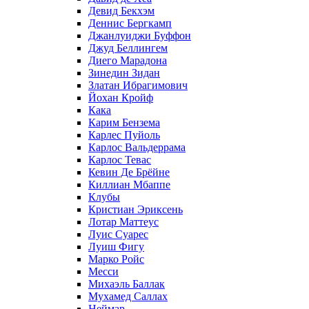
Девид Бекхэм
Деннис Бергкамп
Джанлуиджи Буффон
Джуд Беллингем
Диего Марадона
Зинедин Зидан
Златан Ибрагимович
Йохан Кройф
Кака
Карим Бензема
Карлес Пуйоль
Карлос Вальдеррама
Карлос Тевас
Кевин Де Брёйне
Киллиан Мбаппе
Клубы
Кристиан Эриксень
Лотар Маттеус
Луис Суарес
Луиш Фигу
Марко Ройс
Месси
Михаэль Баллак
Мухамед Саллах
Неймар