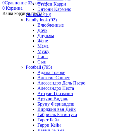
0
Сравнение
0
Закладки
Стефен Карри
0
Корзина
Энтони Кармело
Ваша корзина пуста!
Christian (10)
Family look (92)
Влюбленные
Дочь
Друзьям
Жене
Мама
Мужу
Папа
Сын
Football (795)
Адама Траоре
Алексис Санчес
Алессандро Дель Пьеро
Алессандро Неста
Антуан Гризманн
Артуро Видаль
Бруну Фернандеш
Вирджил ван Дейк
Габриэль Батистута
Гарет Бейл
Гарри Кейн
Давид де Хеа