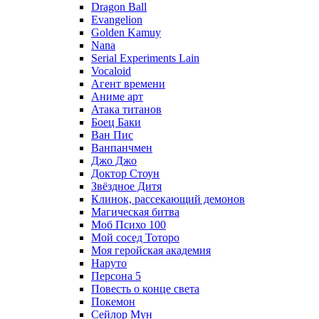
Dragon Ball
Evangelion
Golden Kamuy
Nana
Serial Experiments Lain
Vocaloid
Агент времени
Аниме арт
Атака титанов
Боец Баки
Ван Пис
Ванпанчмен
Джо Джо
Доктор Стоун
Звёздное Дитя
Клинок, рассекающий демонов
Магическая битва
Моб Психо 100
Мой сосед Тоторо
Моя геройская академия
Наруто
Персона 5
Повесть о конце света
Покемон
Сейлор Мун