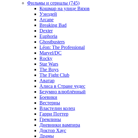
Фильмы и сериалы (745)
Кошмар на улице Вязов
Уэнздей
Arcane
Breaking Bad
Dexter
Euphoria
Ghostbusters
Léon: The Professional
Marvel/DC
Rocky
Star Wars
The Boys
The Fight Club
Аватар
Алиса в Стране чудес
Безумно влюблённый
Боевики
Вестерны
Властелин колец
Гарри Поттер
Гремлины
Дневники вампира
Доктор Хаус
Драмы