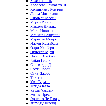
Коко Шанель
Королева Елизавета II
Криштиану Роналду
Лайза Миннелли
Лионель Месси
Марго Робби
Марлен Дитрих
Мила Йовович
Моника Беллуччи
Мэрелин Монро
Наоми Кэмпбелл
Одри Хепберн
Орнелла Мути
Пабло Эскобар
Райан Гослинг
Сальвадор Дали
Софи Лорен
Стив Джобс
Твигги
Ума Турман
Фрида Кало
Чарли Чаплин
Элвис Пресли
Эрнесто Че Гевара
Зигмунд Фрейд