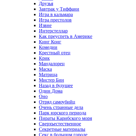
Друзья
Завтрак у Тиффани
Игра в кальмара
Игра престолов
Извне
Интерстеллар
Как преуспеть в Америке
Кинг Конг
Комедии
Крестный отец
Крик
Мандалорец
Маска
Матрица
Мистер Бин
Назад в будущее
Один Дома
Оно
Отряд самоубийц
Очень странные дела
Парк юрского периода
Пираты Карибского моря
Сверхъестественное
Секретные материалы
Секс в большом городе