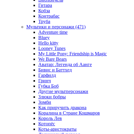
Гитара
Кобза
Контрабас
Труба
Мультики и персонажи (471)
Adventure time
Bluey
Hello kitty
Looney Tunes
My Little Pony: Friendship is Magic
We Bare Bears
Аватар: Легенда об Аанге
Бивис и Баттхед
Гарфилд
Гринч
Губка Боб
Другие мультперсонажи
Злюки бобры
Зомби
Как приручить дракона
Коралина в Стране Кошмаров
Король Лев
Котопёс
Коты-аристократы