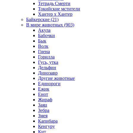
Тетрадь Смерти
Токийские мстители
Хантер х Хантер
Байкерские (21)
В мире животных (903)
Акула
Бабочки
Бык
Волк
Гиена
Горилла
Гусь, утка
Дельфин
Динозавр
Другие животные
Единороги
Ежик
Енот
Жираф
Заяц
Зебра
Змея
Капибара
Кенгуру
Кит