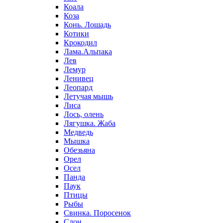
Коала
Коза
Конь. Лошадь
Котики
Крокодил
Лама.Альпака
Лев
Лемур
Ленивец
Леопард
Летучая мышь
Лиса
Лось, олень
Лягушка. Жаба
Медведь
Мышка
Обезьяна
Орел
Осел
Панда
Паук
Птицы
Рыбы
Свинка. Поросенок
Слон