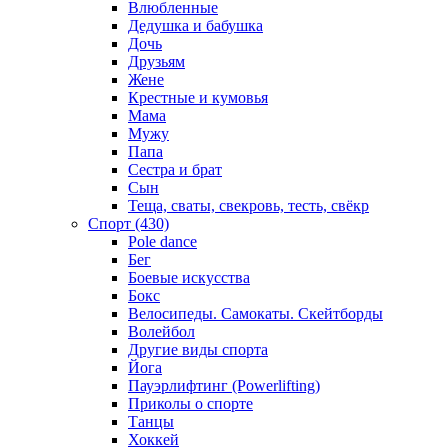
Влюбленные
Дедушка и бабушка
Дочь
Друзьям
Жене
Крестные и кумовья
Мама
Мужу
Папа
Сестра и брат
Сын
Теща, сваты, свекровь, тесть, свёкр
Спорт (430)
Pole dance
Бег
Боевые искусства
Бокс
Велосипеды. Самокаты. Скейтборды
Волейбол
Другие виды спорта
Йога
Пауэрлифтинг (Powerlifting)
Приколы о спорте
Танцы
Хоккей