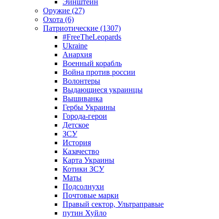
Эйнштейн
Оружие (27)
Охота (6)
Патриотические (1307)
#FreeTheLeopards
Ukraine
Анархия
Военный корабль
Война против россии
Волонтеры
Выдающиеся украинцы
Вышиванка
Гербы Украины
Города-герои
Детское
ЗСУ
История
Казачество
Карта Украины
Котики ЗСУ
Маты
Подсолнухи
Почтовые марки
Правый сектор, Ультраправые
путин Хуйло