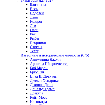
Знаки зодиака (162)
Близнецы
Весы
Водолей
Дева
Козерог
Лев
Овен
Рак
Рыбы
Скорпион
Стрелец
Телец
Известные и исторические личности (675)
Анджелина Джоли
Арнольд Шварценеггер
Боб Марли
Брюс Ли
Влад III Дракула
Джими Хендрикс
Джонни Депп
Дональд Трамп
Дракула
Кейт Мосс
Клеопатра