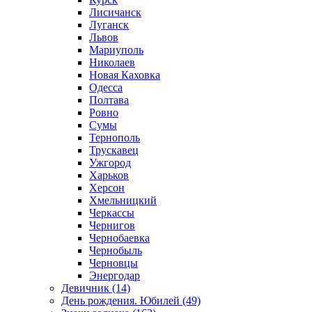
Лисичанск
Луганск
Львов
Мариуполь
Николаев
Новая Каховка
Одесса
Полтава
Ровно
Сумы
Тернополь
Трускавец
Ужгород
Харьков
Херсон
Хмельницкий
Черкассы
Чернигов
Чернобаевка
Чернобыль
Черновцы
Энергодар
Девичник (14)
День рождения. Юбилей (49)