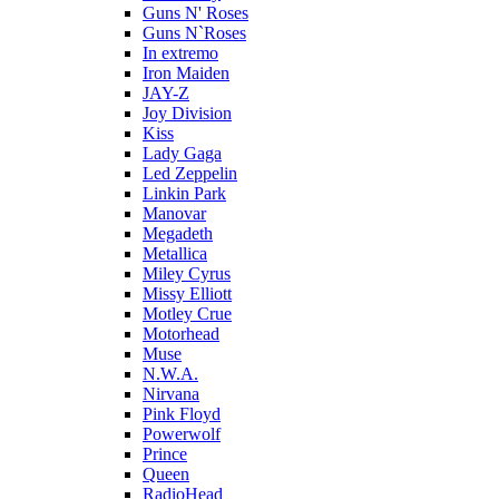
Guns N' Roses
Guns N`Roses
In extremo
Iron Maiden
JAY-Z
Joy Division
Kiss
Lady Gaga
Led Zeppelin
Linkin Park
Manovar
Megadeth
Metallica
Miley Cyrus
Missy Elliott
Motley Crue
Motorhead
Muse
N.W.A.
Nirvana
Pink Floyd
Powerwolf
Prince
Queen
RadioHead