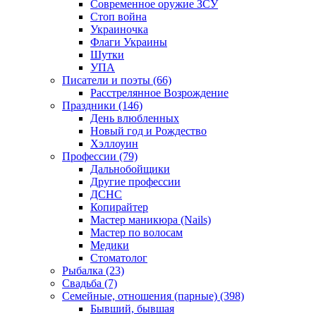
Современное оружие ЗСУ
Стоп война
Украиночка
Флаги Украины
Шутки
УПА
Писатели и поэты (66)
Расстрелянное Возрождение
Праздники (146)
День влюбленных
Новый год и Рождество
Хэллоуин
Профессии (79)
Дальнобойщики
Другие профессии
ДСНС
Копирайтер
Мастер маникюра (Nails)
Мастер по волосам
Медики
Стоматолог
Рыбалка (23)
Свадьба (7)
Семейные, отношения (парные) (398)
Бывший, бывшая