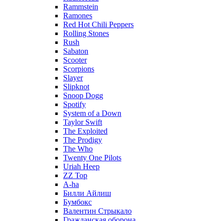
Rammstein
Ramones
Red Hot Chili Peppers
Rolling Stones
Rush
Sabaton
Scooter
Scorpions
Slayer
Slipknot
Snoop Dogg
Spotify
System of a Down
Taylor Swift
The Exploited
The Prodigy
The Who
Twenty One Pilots
Uriah Heep
ZZ Top
А-ha
Билли Айлиш
Бумбокс
Валентин Стрыкало
Гражданская оборона