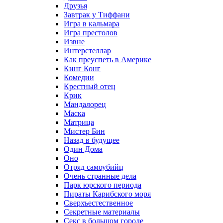
Друзья
Завтрак у Тиффани
Игра в кальмара
Игра престолов
Извне
Интерстеллар
Как преуспеть в Америке
Кинг Конг
Комедии
Крестный отец
Крик
Мандалорец
Маска
Матрица
Мистер Бин
Назад в будущее
Один Дома
Оно
Отряд самоубийц
Очень странные дела
Парк юрского периода
Пираты Карибского моря
Сверхъестественное
Секретные материалы
Секс в большом городе