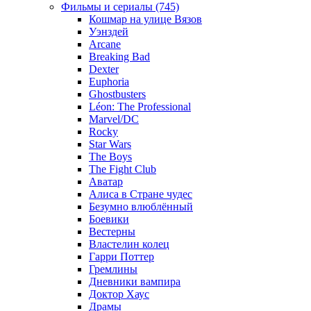
Фильмы и сериалы (745)
Кошмар на улице Вязов
Уэнздей
Arcane
Breaking Bad
Dexter
Euphoria
Ghostbusters
Léon: The Professional
Marvel/DC
Rocky
Star Wars
The Boys
The Fight Club
Аватар
Алиса в Стране чудес
Безумно влюблённый
Боевики
Вестерны
Властелин колец
Гарри Поттер
Гремлины
Дневники вампира
Доктор Хаус
Драмы