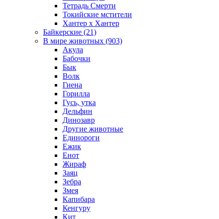
Тетрадь Смерти
Токийские мстители
Хантер х Хантер
Байкерские (21)
В мире животных (903)
Акула
Бабочки
Бык
Волк
Гиена
Горилла
Гусь, утка
Дельфин
Динозавр
Другие животные
Единороги
Ежик
Енот
Жираф
Заяц
Зебра
Змея
Капибара
Кенгуру
Кит