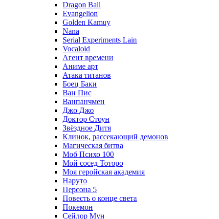
Dragon Ball
Evangelion
Golden Kamuy
Nana
Serial Experiments Lain
Vocaloid
Агент времени
Аниме арт
Атака титанов
Боец Баки
Ван Пис
Ванпанчмен
Джо Джо
Доктор Стоун
Звёздное Дитя
Клинок, рассекающий демонов
Магическая битва
Моб Психо 100
Мой сосед Тоторо
Моя геройская академия
Наруто
Персона 5
Повесть о конце света
Покемон
Сейлор Мун