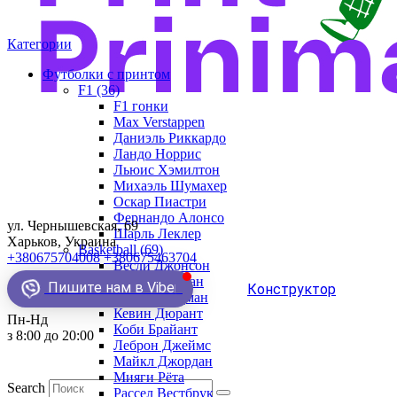
Категории
Футболки с принтом
F1 (36)
F1 гонки
Max Verstappen
Даниэль Риккардо
Ландо Норрис
Льюис Хэмилтон
Михаэль Шумахер
Оскар Пиастри
Фернандо Алонсо
ул. Чернышевская, 69
Шарль Леклер
Харьков, Украина
Basketball (69)
+380675704008
+380675463704
Весли Джонсон
Демар Деразан
Пишите нам в Viber
Конструктор
Деннис Родман
Кевин Дюрант
Пн-Нд
Коби Брайант
з 8:00 до 20:00
Леброн Джеймс
Майкл Джордан
Мияги Рёта
Search
Рассел Вестбрук