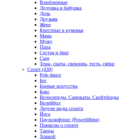
Влюбленные
Дедушка и бабушка
Дочь
Друзьям
Жене
Крестные и кумовья
Мама
Мужу
Папа
Сестра и брат
Сын
Теща, сваты, свекровь, тесть, свёкр
Спорт (430)
Pole dance
Бег
Боевые искусства
Бокс
Велосипеды. Самокаты. Скейтборды
Волейбол
Другие виды спорта
Йога
Пауэрлифтинг (Powerlifting)
Приколы о спорте
Танцы
Хоккей