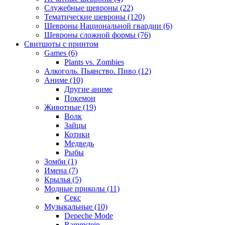
Служебные шевроны (22)
Тематические шевроны (120)
Шевроны Национальной гвардии (6)
Шевроны сложной формы (76)
Свитшоты с принтом
Games (6)
Plants vs. Zombies
Алкоголь. Пьянство. Пиво (12)
Аниме (10)
Другие аниме
Покемон
Животные (19)
Волк
Зайцы
Котики
Медведь
Рыбы
Зомби (1)
Имена (7)
Крылья (5)
Модные приколы (11)
Секс
Музыкальные (10)
Depeche Mode
Rammstein