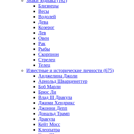
Знаки зодиака (162)
Близнецы
Весы
Водолей
Дева
Козерог
Лев
Овен
Рак
Рыбы
Скорпион
Стрелец
Телец
Известные и исторические личности (675)
Анджелина Джоли
Арнольд Шварценеггер
Боб Марли
Брюс Ли
Влад III Дракула
Джими Хендрикс
Джонни Депп
Дональд Трамп
Дракула
Кейт Мосс
Клеопатра