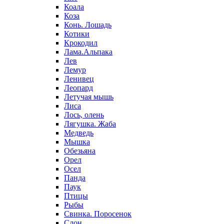
Коала
Коза
Конь. Лошадь
Котики
Крокодил
Лама.Альпака
Лев
Лемур
Ленивец
Леопард
Летучая мышь
Лиса
Лось, олень
Лягушка. Жаба
Медведь
Мышка
Обезьяна
Орел
Осел
Панда
Паук
Птицы
Рыбы
Свинка. Поросенок
Слон