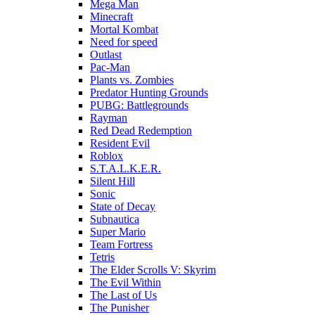
Mega Man
Minecraft
Mortal Kombat
Need for speed
Outlast
Pac-Man
Plants vs. Zombies
Predator Hunting Grounds
PUBG: Battlegrounds
Rayman
Red Dead Redemption
Resident Evil
Roblox
S.T.A.L.K.E.R.
Silent Hill
Sonic
State of Decay
Subnautica
Super Mario
Team Fortress
Tetris
The Elder Scrolls V: Skyrim
The Evil Within
The Last of Us
The Punisher