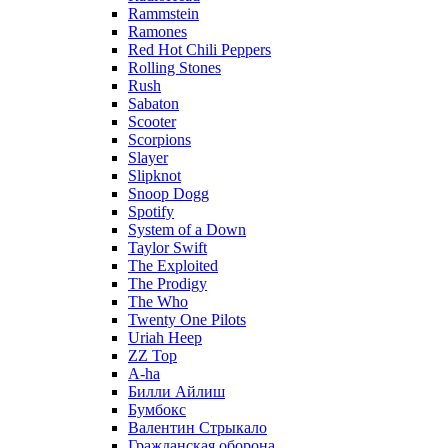
Rammstein
Ramones
Red Hot Chili Peppers
Rolling Stones
Rush
Sabaton
Scooter
Scorpions
Slayer
Slipknot
Snoop Dogg
Spotify
System of a Down
Taylor Swift
The Exploited
The Prodigy
The Who
Twenty One Pilots
Uriah Heep
ZZ Top
А-ha
Билли Айлиш
Бумбокс
Валентин Стрыкало
Гражданская оборона