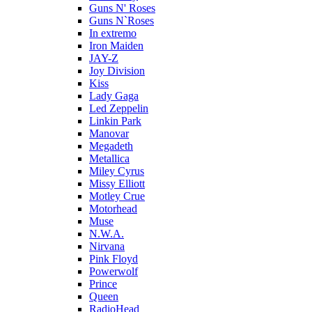
Guns N' Roses
Guns N`Roses
In extremo
Iron Maiden
JAY-Z
Joy Division
Kiss
Lady Gaga
Led Zeppelin
Linkin Park
Manovar
Megadeth
Metallica
Miley Cyrus
Missy Elliott
Motley Crue
Motorhead
Muse
N.W.A.
Nirvana
Pink Floyd
Powerwolf
Prince
Queen
RadioHead