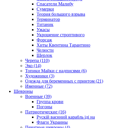
Спасатели Малибу
Сумерки
Теория большого взрыва
Терминатор
Титаник
Ужасы
Укрощение строптивого
Форсаж
Хиты Квентина Тарантино
Челюсти
Шерлок
Черепа (110)
Эко (14)
Топики Майки с надписями (6)
Художники (3)
Одежда для беременных с принтом (21)
Именные (72)
Шевроны
Военные (39)
Группа крови
Погоны
Патриотические (16)
Рускій ваєнний карабль іді на
Флаги Украины
Печатные шевроны (4)