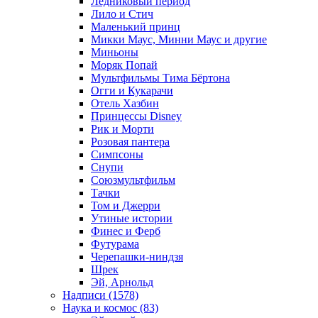
Ледниковый период
Лило и Стич
Маленький принц
Микки Маус, Минни Маус и другие
Миньоны
Моряк Попай
Мультфильмы Тима Бёртона
Огги и Кукарачи
Отель Хазбин
Принцессы Disney
Рик и Морти
Розовая пантера
Симпсоны
Снупи
Союзмультфильм
Тачки
Том и Джерри
Утиные истории
Финес и Ферб
Футурама
Черепашки-ниндзя
Шрек
Эй, Арнольд
Надписи (1578)
Наука и космос (83)