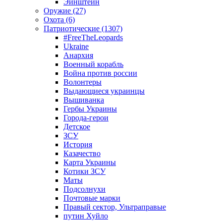
Эйнштейн
Оружие (27)
Охота (6)
Патриотические (1307)
#FreeTheLeopards
Ukraine
Анархия
Военный корабль
Война против россии
Волонтеры
Выдающиеся украинцы
Вышиванка
Гербы Украины
Города-герои
Детское
ЗСУ
История
Казачество
Карта Украины
Котики ЗСУ
Маты
Подсолнухи
Почтовые марки
Правый сектор, Ультраправые
путин Хуйло