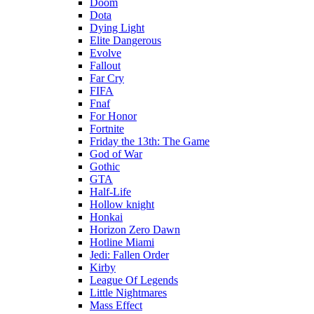
Doom
Dota
Dying Light
Elite Dangerous
Evolve
Fallout
Far Cry
FIFA
Fnaf
For Honor
Fortnite
Friday the 13th: The Game
God of War
Gothic
GTA
Half-Life
Hollow knight
Honkai
Horizon Zero Dawn
Hotline Miami
Jedi: Fallen Order
Kirby
League Of Legends
Little Nightmares
Mass Effect