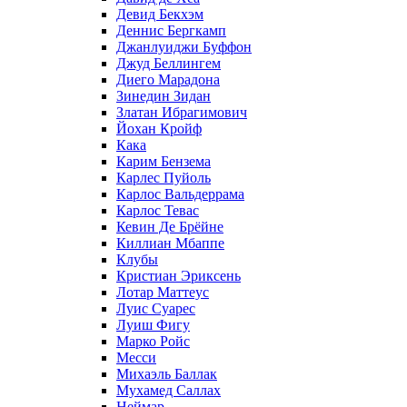
Девид Бекхэм
Деннис Бергкамп
Джанлуиджи Буффон
Джуд Беллингем
Диего Марадона
Зинедин Зидан
Златан Ибрагимович
Йохан Кройф
Кака
Карим Бензема
Карлес Пуйоль
Карлос Вальдеррама
Карлос Тевас
Кевин Де Брёйне
Киллиан Мбаппе
Клубы
Кристиан Эриксень
Лотар Маттеус
Луис Суарес
Луиш Фигу
Марко Ройс
Месси
Михаэль Баллак
Мухамед Саллах
Неймар