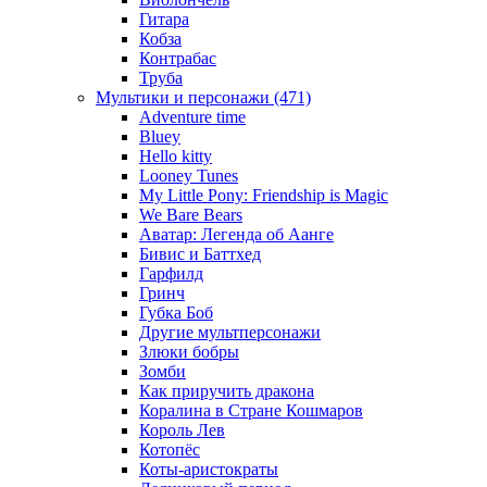
Гитара
Кобза
Контрабас
Труба
Мультики и персонажи (471)
Adventure time
Bluey
Hello kitty
Looney Tunes
My Little Pony: Friendship is Magic
We Bare Bears
Аватар: Легенда об Аанге
Бивис и Баттхед
Гарфилд
Гринч
Губка Боб
Другие мультперсонажи
Злюки бобры
Зомби
Как приручить дракона
Коралина в Стране Кошмаров
Король Лев
Котопёс
Коты-аристократы