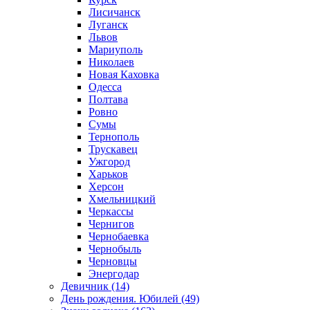
Лисичанск
Луганск
Львов
Мариуполь
Николаев
Новая Каховка
Одесса
Полтава
Ровно
Сумы
Тернополь
Трускавец
Ужгород
Харьков
Херсон
Хмельницкий
Черкассы
Чернигов
Чернобаевка
Чернобыль
Черновцы
Энергодар
Девичник (14)
День рождения. Юбилей (49)