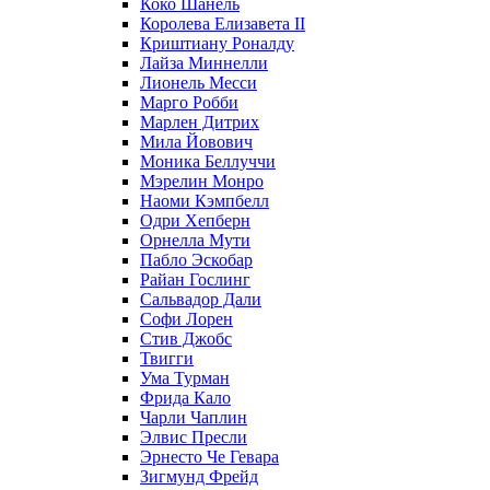
Коко Шанель
Королева Елизавета II
Криштиану Роналду
Лайза Миннелли
Лионель Месси
Марго Робби
Марлен Дитрих
Мила Йовович
Моника Беллуччи
Мэрелин Монро
Наоми Кэмпбелл
Одри Хепберн
Орнелла Мути
Пабло Эскобар
Райан Гослинг
Сальвадор Дали
Софи Лорен
Стив Джобс
Твигги
Ума Турман
Фрида Кало
Чарли Чаплин
Элвис Пресли
Эрнесто Че Гевара
Зигмунд Фрейд