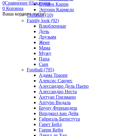
0
Сравнение
0
Закладки
Стефен Карри
0
Корзина
Энтони Кармело
Ваша корзина пуста!
Christian (10)
Family look (92)
Влюбленные
Дочь
Друзьям
Жене
Мама
Мужу
Папа
Сын
Football (795)
Адама Траоре
Алексис Санчес
Алессандро Дель Пьеро
Алессандро Неста
Антуан Гризманн
Артуро Видаль
Бруну Фернандеш
Вирджил ван Дейк
Габриэль Батистута
Гарет Бейл
Гарри Кейн
Давид де Хеа