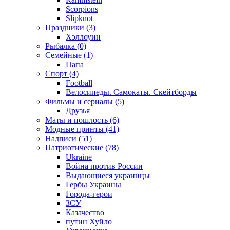
Scorpions
Slipknot
Праздники (3)
Хэллоуин
Рыбалка (0)
Семейные (1)
Папа
Спорт (4)
Football
Велосипеды. Самокаты. Скейтборды
Фильмы и сериалы (5)
Друзья
Маты и пошлость (6)
Модные принты (41)
Надписи (51)
Патриотические (78)
Ukraine
Война против России
Выдающиеся украинцы
Гербы Украины
Города-герои
ЗСУ
Казачество
путин Хуйло