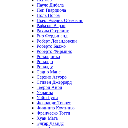
Пауло Дибала
Пеп Гвардиола
Поль Погба
Пьер-Эмерик Обамеянг
Рафаэль Варан
Рахим Стерлинг
Рио Фердинанд
Роберт Левандовски
Роберто Баджо
Роберто Фирмино
Роналдиньо
Роналдо
Роналду
Садио Мане
Серхио Агуэро
Стивен Джеррард
Тьерри Анри
Украина
Уэйн Руни
Фернандо Торрес
Филиппэ Коутиньо
Франческо Тотти
Хуан Мата
Эдгар Давидс