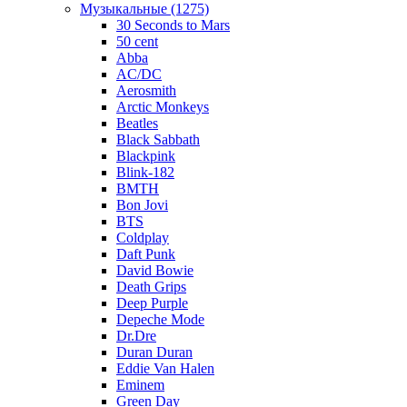
Музыкальные (1275)
30 Seconds to Mars
50 cent
Abba
AC/DC
Aerosmith
Arctic Monkeys
Beatles
Black Sabbath
Blackpink
Blink-182
BMTH
Bon Jovi
BTS
Coldplay
Daft Punk
David Bowie
Death Grips
Deep Purple
Depeche Mode
Dr.Dre
Duran Duran
Eddie Van Halen
Eminem
Green Day