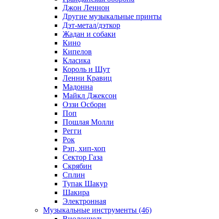
Джон Леннон
Другие музыкальные принты
Дэт-метал/дэткор
Жадан и собаки
Кино
Кипелов
Класика
Король и Шут
Ленни Кравиц
Мадонна
Майкл Джексон
Оззи Осборн
Поп
Пошлая Молли
Регги
Рок
Рэп, хип-хоп
Сектор Газа
Скрябин
Сплин
Тупак Шакур
Шакира
Электронная
Музыкальные инструменты (46)
Виолончель