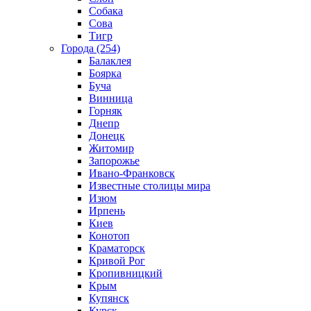
Собака
Сова
Тигр
Города (254)
Балаклея
Боярка
Буча
Винница
Горняк
Днепр
Донецк
Житомир
Запорожье
Ивано-Франковск
Известные столицы мира
Изюм
Ирпень
Киев
Конотоп
Краматорск
Кривой Рог
Кропивницкий
Крым
Купянск
Курск