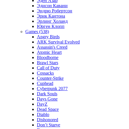
Эден Азар
Эдисон Кавани
Эндрю Робертсон
Эрик Кантона
Эрлинг Холанд
Юрген Клопп
Games (538)
Angry Birds
ARK Survival Evolved
Assassin's Creed
Atomic Heart
Bloodborne
Brawl Stars
Call of Duty
Cossacks
Counter-Strike
Cuphead
Cyberpunk 2077
Dark Souls
Days Gone
DayZ
Dead Space
Diablo
Dishonored
Don’t Starve