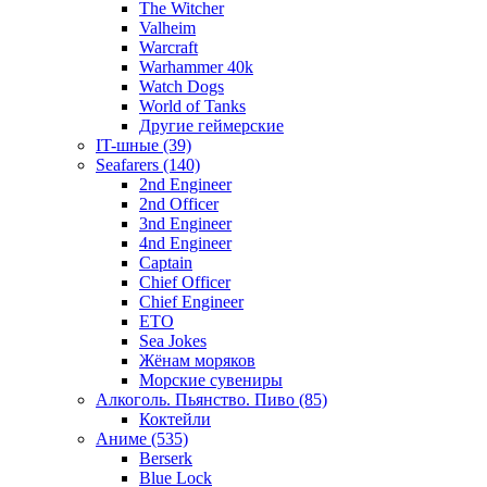
The Witcher
Valheim
Warcraft
Warhammer 40k
Watch Dogs
World of Tanks
Другие геймерские
IT-шные (39)
Seafarers (140)
2nd Engineer
2nd Officer
3nd Engineer
4nd Engineer
Captain
Chief Officer
Chief Еngineer
ETO
Sea Jokes
Жёнам моряков
Морские сувениры
Алкоголь. Пьянство. Пиво (85)
Коктейли
Аниме (535)
Berserk
Blue Lock