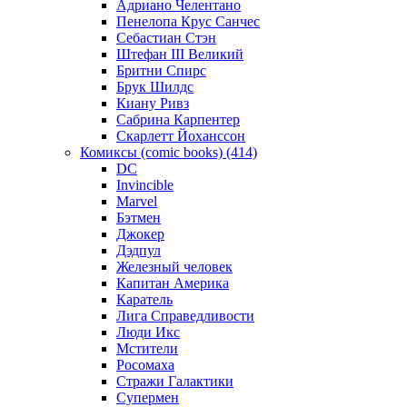
Адриано Челентано
Пенелопа Крус Санчес
Себастиан Стэн
Штефан III Великий
Бритни Спирс
Брук Шилдс
Киану Ривз
Сабрина Карпентер
Скарлетт Йоханссон
Комиксы (comic books) (414)
DC
Invincible
Marvel
Бэтмен
Джокер
Дэдпул
Железный человек
Капитан Америка
Каратель
Лига Справедливости
Люди Икс
Мстители
Росомаха
Стражи Галактики
Супермен