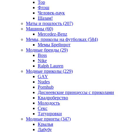
Тор
Флэш
Человек-паук
Шазам!
Маты и пошлость (207)
Машины (60)
Mercedez-Benz
Мемы, приколы на футболках (584)
Мемы Брейнрот
Модные бренды (29)
Boss
Nike
Ralph Lauren
Модные приколы (229)
GAY
Nudes
Pornhub
Диснеевские принцессы с приколами
Квадроберство
Молодость
Секс
Татуировки
Модные принты (347)
Крылья
Лабубу