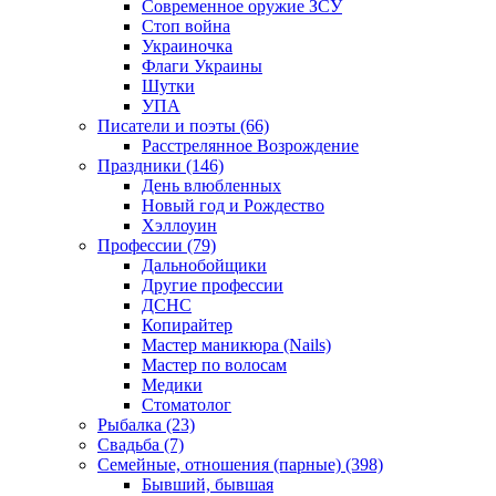
Современное оружие ЗСУ
Стоп война
Украиночка
Флаги Украины
Шутки
УПА
Писатели и поэты (66)
Расстрелянное Возрождение
Праздники (146)
День влюбленных
Новый год и Рождество
Хэллоуин
Профессии (79)
Дальнобойщики
Другие профессии
ДСНС
Копирайтер
Мастер маникюра (Nails)
Мастер по волосам
Медики
Стоматолог
Рыбалка (23)
Свадьба (7)
Семейные, отношения (парные) (398)
Бывший, бывшая