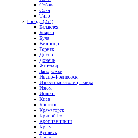
Собака
Сова
Тигр
Города (254)
Балаклея
Боярка
Буча
Винница
Горняк
Днепр
Донецк
Житомир
Запорожье
Ивано-Франковск
Известные столицы мира
Изюм
Ирпень
Киев
Конотоп
Краматорск
Кривой Рог
Кропивницкий
Крым
Купянск
Курск