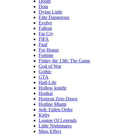
Doom
Dota
Dying Light
Elite Dangerous
Evolve
Fallout
Far Cry
FIFA
Fnaf
For Honor
Fortnite
Friday the 13th: The Game
God of War
Gothic
GTA
Half-Life
Hollow knight
Honkai
Horizon Zero Dawn
Hotline Miami
Jedi: Fallen Order
Kirby
League Of Legends
Little Nightmares
Mass Effect