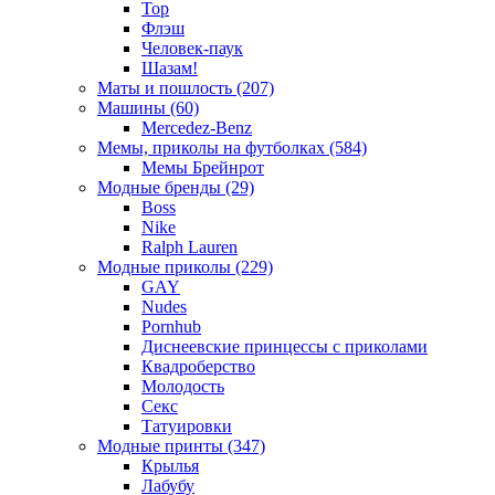
Тор
Флэш
Человек-паук
Шазам!
Маты и пошлость (207)
Машины (60)
Mercedez-Benz
Мемы, приколы на футболках (584)
Мемы Брейнрот
Модные бренды (29)
Boss
Nike
Ralph Lauren
Модные приколы (229)
GAY
Nudes
Pornhub
Диснеевские принцессы с приколами
Квадроберство
Молодость
Секс
Татуировки
Модные принты (347)
Крылья
Лабубу