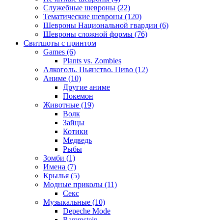
Служебные шевроны (22)
Тематические шевроны (120)
Шевроны Национальной гвардии (6)
Шевроны сложной формы (76)
Свитшоты с принтом
Games (6)
Plants vs. Zombies
Алкоголь. Пьянство. Пиво (12)
Аниме (10)
Другие аниме
Покемон
Животные (19)
Волк
Зайцы
Котики
Медведь
Рыбы
Зомби (1)
Имена (7)
Крылья (5)
Модные приколы (11)
Секс
Музыкальные (10)
Depeche Mode
Rammstein