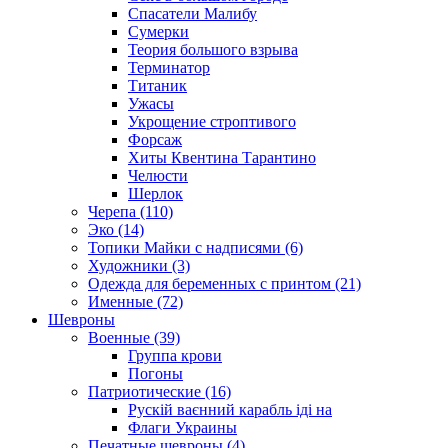
Спасатели Малибу
Сумерки
Теория большого взрыва
Терминатор
Титаник
Ужасы
Укрощение строптивого
Форсаж
Хиты Квентина Тарантино
Челюсти
Шерлок
Черепа (110)
Эко (14)
Топики Майки с надписями (6)
Художники (3)
Одежда для беременных с принтом (21)
Именные (72)
Шевроны
Военные (39)
Группа крови
Погоны
Патриотические (16)
Рускій ваєнний карабль іді на
Флаги Украины
Печатные шевроны (4)