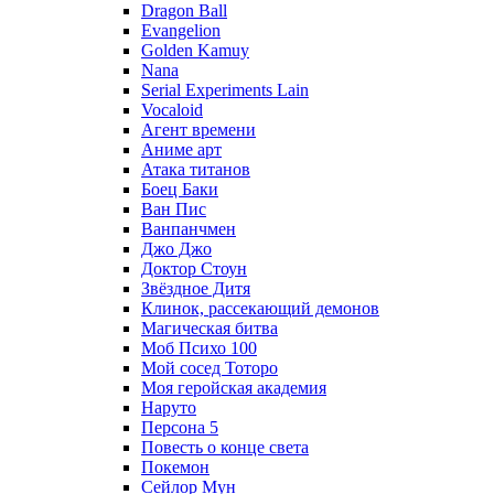
Dragon Ball
Evangelion
Golden Kamuy
Nana
Serial Experiments Lain
Vocaloid
Агент времени
Аниме арт
Атака титанов
Боец Баки
Ван Пис
Ванпанчмен
Джо Джо
Доктор Стоун
Звёздное Дитя
Клинок, рассекающий демонов
Магическая битва
Моб Психо 100
Мой сосед Тоторо
Моя геройская академия
Наруто
Персона 5
Повесть о конце света
Покемон
Сейлор Мун