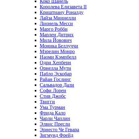
Коко Шанель
Королева Елизавета II
Криштиану Роналду
Лайза Миннелли
Лионель Месси
Марго Робби
Марлен Дитрих
Мила Йовович
Моника Беллуччи
Мэрелин Монро
Наоми Кэмпбелл
Одри Хепберн
Орнелла Мути
Пабло Эскобар
Райан Гослинг
Сальвадор Дали
Софи Лорен
Стив Джобс
Твигги
Ума Турман
Фрида Кало
Чарли Чаплин
Элвис Пресли
Эрнесто Че Гевара
Зигмунд Фрейд