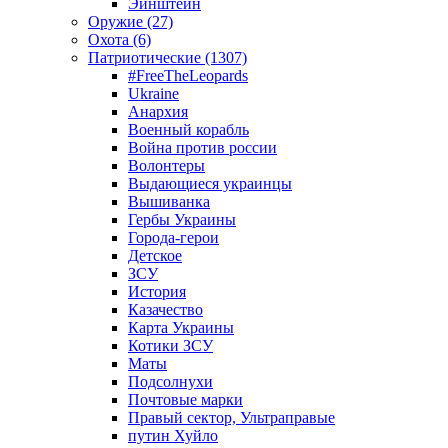
Эйнштейн
Оружие (27)
Охота (6)
Патриотические (1307)
#FreeTheLeopards
Ukraine
Анархия
Военный корабль
Война против россии
Волонтеры
Выдающиеся украинцы
Вышиванка
Гербы Украины
Города-герои
Детское
ЗСУ
История
Казачество
Карта Украины
Котики ЗСУ
Маты
Подсолнухи
Почтовые марки
Правый сектор, Ультраправые
путин Хуйло