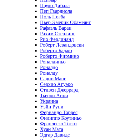
Пауло Дибала
Пеп Гвардиола
Поль Погба
Пьер-Эмерик Обамеянг
Рафаэль Варан
Рахим Стерлинг
Рио Фердинанд
Роберт Левандовски
Роберто Баджо
Роберто Фирмино
Роналдиньо
Роналдо
Роналду
Садио Мане
Серхио Агуэро
Стивен Джеррард
Тьерри Анри
Украина
Уэйн Руни
Фернандо Торрес
Филиппэ Коутиньо
Франческо Тотти
Хуан Мата
Эдгар Давидс