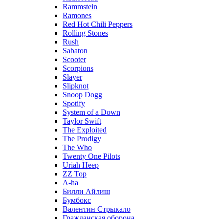
Rammstein
Ramones
Red Hot Chili Peppers
Rolling Stones
Rush
Sabaton
Scooter
Scorpions
Slayer
Slipknot
Snoop Dogg
Spotify
System of a Down
Taylor Swift
The Exploited
The Prodigy
The Who
Twenty One Pilots
Uriah Heep
ZZ Top
А-ha
Билли Айлиш
Бумбокс
Валентин Стрыкало
Гражданская оборона