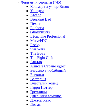
Фильмы и сериалы (745)
Кошмар на улице Вязов
Уэнздей
Arcane
Breaking Bad
Dexter
Euphoria
Ghostbusters
Léon: The Professional
Marvel/DC
Rocky
Star Wars
The Boys
The Fight Club
Аватар
Алиса в Стране чудес
Безумно влюблённый
Боевики
Вестерны
Властелин колец
Гарри Поттер
Гремлины
Дневники вампира
Доктор Хаус
Драмы