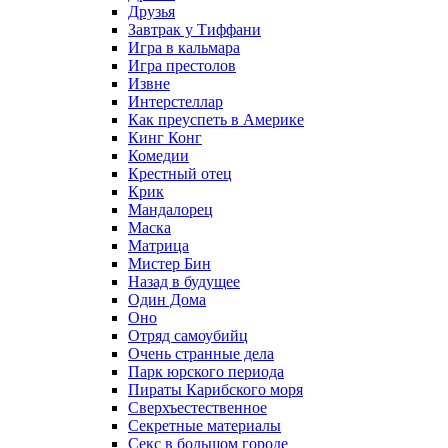
Друзья
Завтрак у Тиффани
Игра в кальмара
Игра престолов
Извне
Интерстеллар
Как преуспеть в Америке
Кинг Конг
Комедии
Крестный отец
Крик
Мандалорец
Маска
Матрица
Мистер Бин
Назад в будущее
Один Дома
Оно
Отряд самоубийц
Очень странные дела
Парк юрского периода
Пираты Карибского моря
Сверхъестественное
Секретные материалы
Секс в большом городе