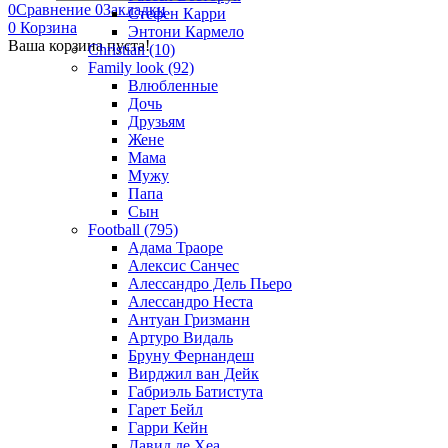
0
Сравнение
0
Закладки
Стефен Карри
0
Корзина
Энтони Кармело
Ваша корзина пуста!
Christian (10)
Family look (92)
Влюбленные
Дочь
Друзьям
Жене
Мама
Мужу
Папа
Сын
Football (795)
Адама Траоре
Алексис Санчес
Алессандро Дель Пьеро
Алессандро Неста
Антуан Гризманн
Артуро Видаль
Бруну Фернандеш
Вирджил ван Дейк
Габриэль Батистута
Гарет Бейл
Гарри Кейн
Давид де Хеа