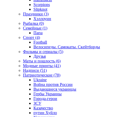
Scorpions
Slipknot
Праздники (3)
Хэллоуин
Рыбалка (0)
Семейные (1)
Папа
Спорт (4)
Football
Велосипеды. Самокаты. Скейтборды
Фильмы и сериалы (5)
Друзья
Маты и пошлость (6)
Модные принты (41)
Надписи (51)
Патриотические (78)
Ukraine
Война против России
Выдающиеся украинцы
Гербы Украины
Города-герои
ЗСУ
Казачество
путин Хуйло