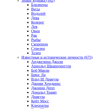
Знаки зодиака (162)
Близнецы
Весы
Водолей
Дева
Козерог
Лев
Овен
Рак
Рыбы
Скорпион
Стрелец
Телец
Известные и исторические личности (675)
Анджелина Джоли
Арнольд Шварценеггер
Боб Марли
Брюс Ли
Влад III Дракула
Джими Хендрикс
Джонни Депп
Дональд Трамп
Дракула
Кейт Мосс
Клеопатра