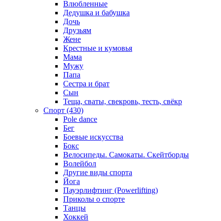
Влюбленные
Дедушка и бабушка
Дочь
Друзьям
Жене
Крестные и кумовья
Мама
Мужу
Папа
Сестра и брат
Сын
Теща, сваты, свекровь, тесть, свёкр
Спорт (430)
Pole dance
Бег
Боевые искусства
Бокс
Велосипеды. Самокаты. Скейтборды
Волейбол
Другие виды спорта
Йога
Пауэрлифтинг (Powerlifting)
Приколы о спорте
Танцы
Хоккей