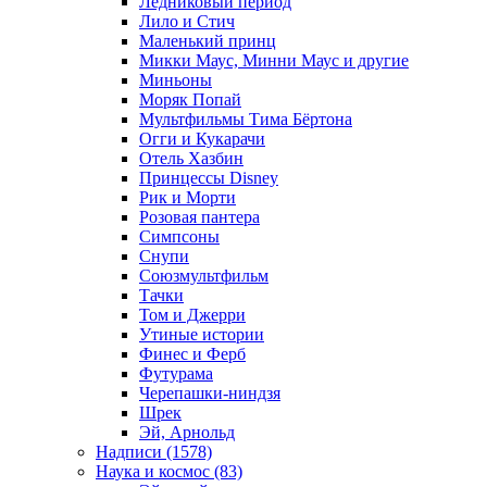
Ледниковый период
Лило и Стич
Маленький принц
Микки Маус, Минни Маус и другие
Миньоны
Моряк Попай
Мультфильмы Тима Бёртона
Огги и Кукарачи
Отель Хазбин
Принцессы Disney
Рик и Морти
Розовая пантера
Симпсоны
Снупи
Союзмультфильм
Тачки
Том и Джерри
Утиные истории
Финес и Ферб
Футурама
Черепашки-ниндзя
Шрек
Эй, Арнольд
Надписи (1578)
Наука и космос (83)