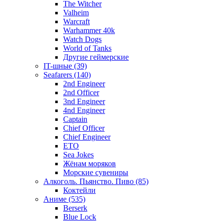
The Witcher
Valheim
Warcraft
Warhammer 40k
Watch Dogs
World of Tanks
Другие геймерские
IT-шные (39)
Seafarers (140)
2nd Engineer
2nd Officer
3nd Engineer
4nd Engineer
Captain
Chief Officer
Chief Еngineer
ETO
Sea Jokes
Жёнам моряков
Морские сувениры
Алкоголь. Пьянство. Пиво (85)
Коктейли
Аниме (535)
Berserk
Blue Lock