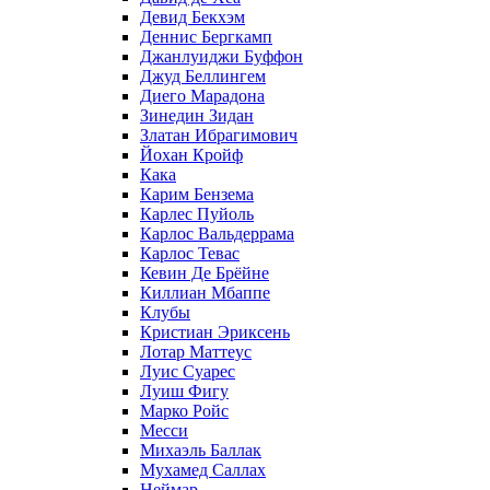
Девид Бекхэм
Деннис Бергкамп
Джанлуиджи Буффон
Джуд Беллингем
Диего Марадона
Зинедин Зидан
Златан Ибрагимович
Йохан Кройф
Кака
Карим Бензема
Карлес Пуйоль
Карлос Вальдеррама
Карлос Тевас
Кевин Де Брёйне
Киллиан Мбаппе
Клубы
Кристиан Эриксень
Лотар Маттеус
Луис Суарес
Луиш Фигу
Марко Ройс
Месси
Михаэль Баллак
Мухамед Саллах
Неймар