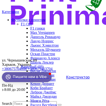
Категории
Футболки с принтом
F1 (36)
F1 гонки
Max Verstappen
Даниэль Риккардо
Ландо Норрис
Льюис Хэмилтон
Михаэль Шумахер
Оскар Пиастри
Фернандо Алонсо
ул. Чернышевская, 69
Шарль Леклер
Харьков, Украина
Basketball (69)
+380675704008
+380675463704
Весли Джонсон
Демар Деразан
Пишите нам в Viber
Конструктор
Деннис Родман
Кевин Дюрант
Пн-Нд
Коби Брайант
з 8:00 до 20:00
Леброн Джеймс
Майкл Джордан
Мияги Рёта
Search
Рассел Вестбрук