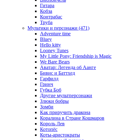
Гитара
Кобза
Контрабас
Труба
Мультики и персонажи (471)
Adventure time
Bluey
Hello kitty
Looney Tunes
My Little Pony: Friendship is Magic
We Bare Bears
Аватар: Легенда об Аанге
Бивис и Баттхед
Гарфилд
Гринч
Губка Боб
Другие мультперсонажи
Злюки бобры
Зомби
Как приручить дракона
Коралина в Стране Кошмаров
Король Лев
Котопёс
Коты-аристократы