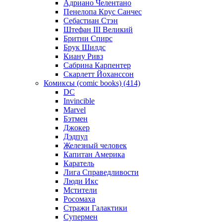
Адриано Челентано
Пенелопа Крус Санчес
Себастиан Стэн
Штефан III Великий
Бритни Спирс
Брук Шилдс
Киану Ривз
Сабрина Карпентер
Скарлетт Йоханссон
Комиксы (comic books) (414)
DC
Invincible
Marvel
Бэтмен
Джокер
Дэдпул
Железный человек
Капитан Америка
Каратель
Лига Справедливости
Люди Икс
Мстители
Росомаха
Стражи Галактики
Супермен