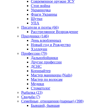
Современное оружие ЗСУ
Стоп война
Украиночка
Флаги Украины
Шутки
УПА
Писатели и поэты (66)
Расстрелянное Возрождение
Праздники (146)
День влюбленных
Новый год и Рождество
Хэллоуин
Профессии (79)
Дальнобойщики
Другие профессии
ДСНС
Копирайтер
Мастер маникюра (Nails)
Мастер по волосам
Медики
Стоматолог
Рыбалка (23)
Свадьба (7)
Семейные, отношения (парные) (398)
Бывший, бывшая