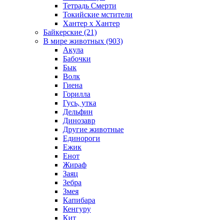
Тетрадь Смерти
Токийские мстители
Хантер х Хантер
Байкерские (21)
В мире животных (903)
Акула
Бабочки
Бык
Волк
Гиена
Горилла
Гусь, утка
Дельфин
Динозавр
Другие животные
Единороги
Ежик
Енот
Жираф
Заяц
Зебра
Змея
Капибара
Кенгуру
Кит