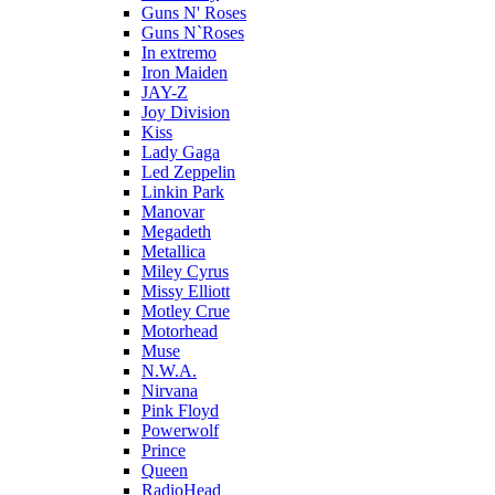
Guns N' Roses
Guns N`Roses
In extremo
Iron Maiden
JAY-Z
Joy Division
Kiss
Lady Gaga
Led Zeppelin
Linkin Park
Manovar
Megadeth
Metallica
Miley Cyrus
Missy Elliott
Motley Crue
Motorhead
Muse
N.W.A.
Nirvana
Pink Floyd
Powerwolf
Prince
Queen
RadioHead