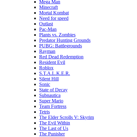
Mega Man
Minecraft
Mortal Kombat
Need for speed
Outlast
Pac-Man
Plants vs. Zombies
Predator Hunting Grounds
PUBG: Battlegrounds
Rayman
Red Dead Redemption
Resident Evil
Roblox
S.T.A.L.K.E.R.
Silent Hill
Sonic
State of Decay
Subnautica
Super Mario
Team Fortress
Tetris
The Elder Scrolls V: Skyrim
The Evil Within
The Last of Us
The Punisher