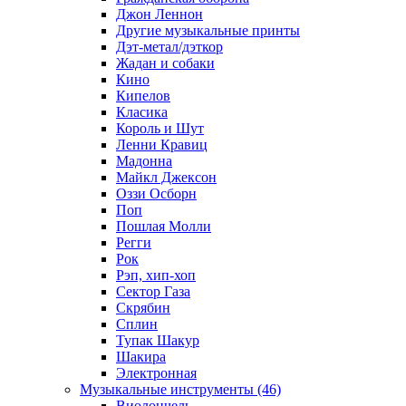
Джон Леннон
Другие музыкальные принты
Дэт-метал/дэткор
Жадан и собаки
Кино
Кипелов
Класика
Король и Шут
Ленни Кравиц
Мадонна
Майкл Джексон
Оззи Осборн
Поп
Пошлая Молли
Регги
Рок
Рэп, хип-хоп
Сектор Газа
Скрябин
Сплин
Тупак Шакур
Шакира
Электронная
Музыкальные инструменты (46)
Виолончель