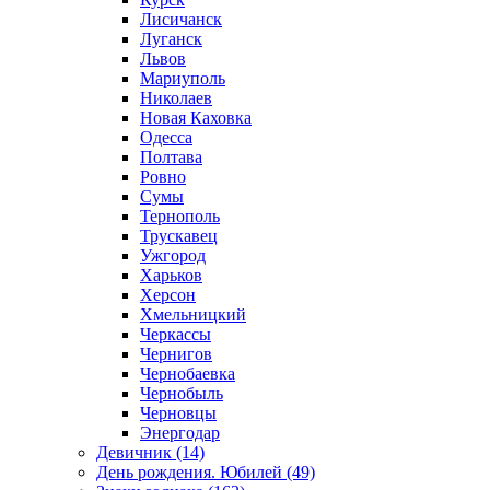
Лисичанск
Луганск
Львов
Мариуполь
Николаев
Новая Каховка
Одесса
Полтава
Ровно
Сумы
Тернополь
Трускавец
Ужгород
Харьков
Херсон
Хмельницкий
Черкассы
Чернигов
Чернобаевка
Чернобыль
Черновцы
Энергодар
Девичник (14)
День рождения. Юбилей (49)