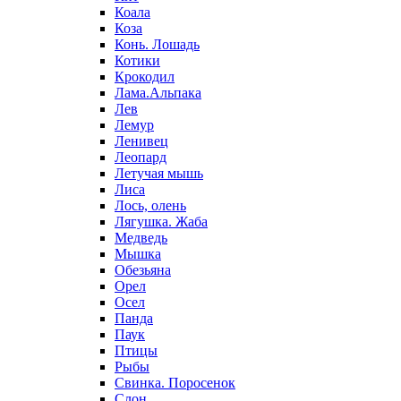
Коала
Коза
Конь. Лошадь
Котики
Крокодил
Лама.Альпака
Лев
Лемур
Ленивец
Леопард
Летучая мышь
Лиса
Лось, олень
Лягушка. Жаба
Медведь
Мышка
Обезьяна
Орел
Осел
Панда
Паук
Птицы
Рыбы
Свинка. Поросенок
Слон