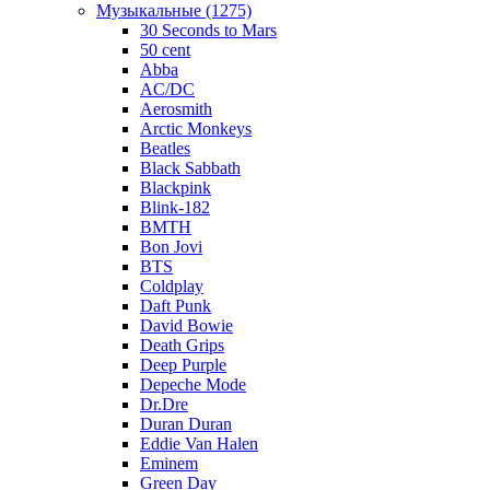
Музыкальные (1275)
30 Seconds to Mars
50 cent
Abba
AC/DC
Aerosmith
Arctic Monkeys
Beatles
Black Sabbath
Blackpink
Blink-182
BMTH
Bon Jovi
BTS
Coldplay
Daft Punk
David Bowie
Death Grips
Deep Purple
Depeche Mode
Dr.Dre
Duran Duran
Eddie Van Halen
Eminem
Green Day