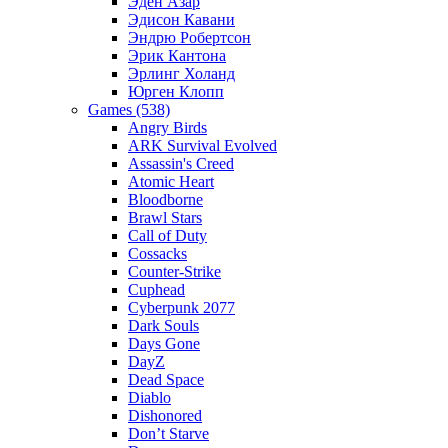
Эден Азар
Эдисон Кавани
Эндрю Робертсон
Эрик Кантона
Эрлинг Холанд
Юрген Клопп
Games (538)
Angry Birds
ARK Survival Evolved
Assassin's Creed
Atomic Heart
Bloodborne
Brawl Stars
Call of Duty
Cossacks
Counter-Strike
Cuphead
Cyberpunk 2077
Dark Souls
Days Gone
DayZ
Dead Space
Diablo
Dishonored
Don’t Starve