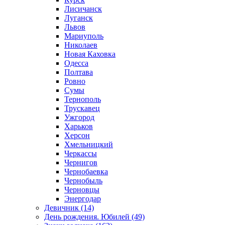
Лисичанск
Луганск
Львов
Мариуполь
Николаев
Новая Каховка
Одесса
Полтава
Ровно
Сумы
Тернополь
Трускавец
Ужгород
Харьков
Херсон
Хмельницкий
Черкассы
Чернигов
Чернобаевка
Чернобыль
Черновцы
Энергодар
Девичник (14)
День рождения. Юбилей (49)