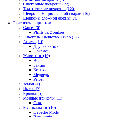
Служебные шевроны (22)
Тематические шевроны (120)
Шевроны Национальной гвардии (6)
Шевроны сложной формы (76)
Свитшоты с принтом
Games (6)
Plants vs. Zombies
Алкоголь. Пьянство. Пиво (12)
Аниме (10)
Другие аниме
Покемон
Животные (19)
Волк
Зайцы
Котики
Медведь
Рыбы
Зомби (1)
Имена (7)
Крылья (5)
Модные приколы (11)
Секс
Музыкальные (10)
Depeche Mode
Rammstein