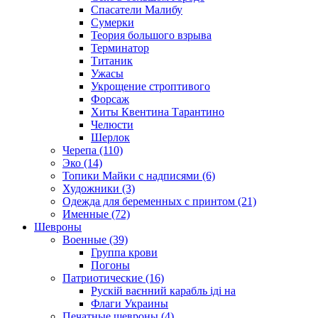
Спасатели Малибу
Сумерки
Теория большого взрыва
Терминатор
Титаник
Ужасы
Укрощение строптивого
Форсаж
Хиты Квентина Тарантино
Челюсти
Шерлок
Черепа (110)
Эко (14)
Топики Майки с надписями (6)
Художники (3)
Одежда для беременных с принтом (21)
Именные (72)
Шевроны
Военные (39)
Группа крови
Погоны
Патриотические (16)
Рускій ваєнний карабль іді на
Флаги Украины
Печатные шевроны (4)