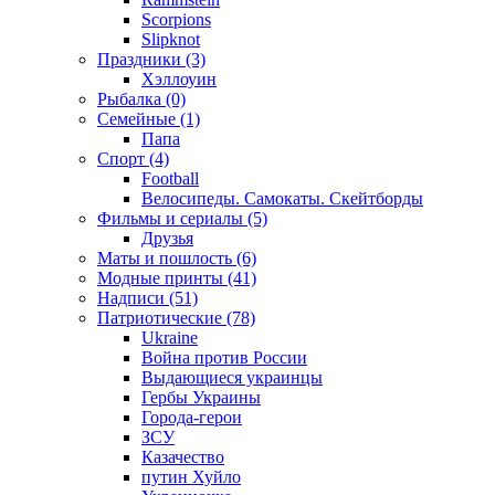
Scorpions
Slipknot
Праздники (3)
Хэллоуин
Рыбалка (0)
Семейные (1)
Папа
Спорт (4)
Football
Велосипеды. Самокаты. Скейтборды
Фильмы и сериалы (5)
Друзья
Маты и пошлость (6)
Модные принты (41)
Надписи (51)
Патриотические (78)
Ukraine
Война против России
Выдающиеся украинцы
Гербы Украины
Города-герои
ЗСУ
Казачество
путин Хуйло