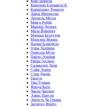
Коко Шанель
Королева Елизавета II
Криштиану Роналду
Лайза Миннелли
Лионель Месси
Марго Робби
Марлен Дитрих
Мила Йовович
Моника Беллуччи
Мэрелин Монро
Наоми Кэмпбелл
Одри Хепберн
Орнелла Мути
Пабло Эскобар
Райан Гослинг
Сальвадор Дали
Софи Лорен
Стив Джобс
Твигги
Ума Турман
Фрида Кало
Чарли Чаплин
Элвис Пресли
Эрнесто Че Гевара
Зигмунд Фрейд