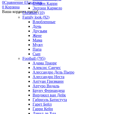
0
Сравнение
0
Закладки
Стефен Карри
0
Корзина
Энтони Кармело
Ваша корзина пуста!
Christian (10)
Family look (92)
Влюбленные
Дочь
Друзьям
Жене
Мама
Мужу
Папа
Сын
Football (795)
Адама Траоре
Алексис Санчес
Алессандро Дель Пьеро
Алессандро Неста
Антуан Гризманн
Артуро Видаль
Бруну Фернандеш
Вирджил ван Дейк
Габриэль Батистута
Гарет Бейл
Гарри Кейн
Давид де Хеа