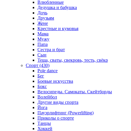
Влюбленные
Дедушка и бабушка
Дочь
Друзьям
Жене
Крестные и кумовья
Мама
Мужу
Папа
Сестра и брат
Сын
Теща, сваты, свекровь, тесть, свёкр
Спорт (430)
Pole dance
Бег
Боевые искусства
Бокс
Велосипеды. Самокаты. Скейтборды
Волейбол
Другие виды спорта
Йога
Пауэрлифтинг (Powerlifting)
Приколы о спорте
Танцы
Хоккей