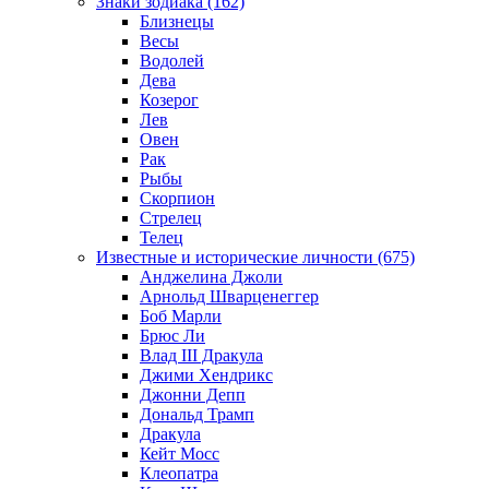
Знаки зодиака (162)
Близнецы
Весы
Водолей
Дева
Козерог
Лев
Овен
Рак
Рыбы
Скорпион
Стрелец
Телец
Известные и исторические личности (675)
Анджелина Джоли
Арнольд Шварценеггер
Боб Марли
Брюс Ли
Влад III Дракула
Джими Хендрикс
Джонни Депп
Дональд Трамп
Дракула
Кейт Мосс
Клеопатра