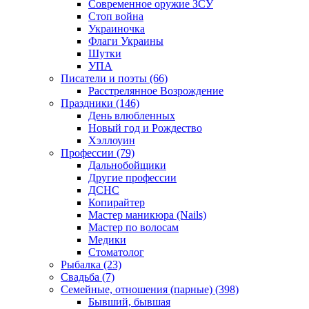
Современное оружие ЗСУ
Стоп война
Украиночка
Флаги Украины
Шутки
УПА
Писатели и поэты (66)
Расстрелянное Возрождение
Праздники (146)
День влюбленных
Новый год и Рождество
Хэллоуин
Профессии (79)
Дальнобойщики
Другие профессии
ДСНС
Копирайтер
Мастер маникюра (Nails)
Мастер по волосам
Медики
Стоматолог
Рыбалка (23)
Свадьба (7)
Семейные, отношения (парные) (398)
Бывший, бывшая