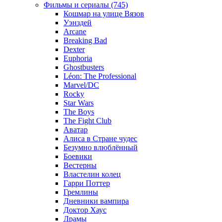
Фильмы и сериалы (745)
Кошмар на улице Вязов
Уэнздей
Arcane
Breaking Bad
Dexter
Euphoria
Ghostbusters
Léon: The Professional
Marvel/DC
Rocky
Star Wars
The Boys
The Fight Club
Аватар
Алиса в Стране чудес
Безумно влюблённый
Боевики
Вестерны
Властелин колец
Гарри Поттер
Гремлины
Дневники вампира
Доктор Хаус
Драмы