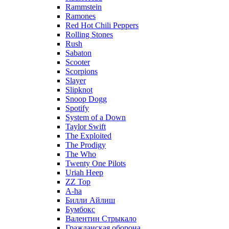
Rammstein
Ramones
Red Hot Chili Peppers
Rolling Stones
Rush
Sabaton
Scooter
Scorpions
Slayer
Slipknot
Snoop Dogg
Spotify
System of a Down
Taylor Swift
The Exploited
The Prodigy
The Who
Twenty One Pilots
Uriah Heep
ZZ Top
А-ha
Билли Айлиш
Бумбокс
Валентин Стрыкало
Гражданская оборона