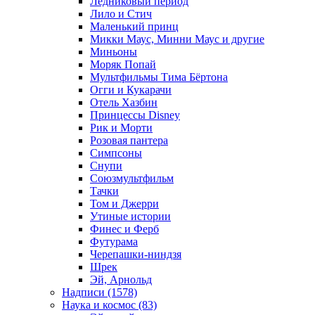
Ледниковый период
Лило и Стич
Маленький принц
Микки Маус, Минни Маус и другие
Миньоны
Моряк Попай
Мультфильмы Тима Бёртона
Огги и Кукарачи
Отель Хазбин
Принцессы Disney
Рик и Морти
Розовая пантера
Симпсоны
Снупи
Союзмультфильм
Тачки
Том и Джерри
Утиные истории
Финес и Ферб
Футурама
Черепашки-ниндзя
Шрек
Эй, Арнольд
Надписи (1578)
Наука и космос (83)