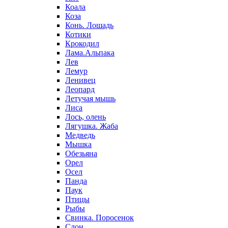
Коала
Коза
Конь. Лошадь
Котики
Крокодил
Лама.Альпака
Лев
Лемур
Ленивец
Леопард
Летучая мышь
Лиса
Лось, олень
Лягушка. Жаба
Медведь
Мышка
Обезьяна
Орел
Осел
Панда
Паук
Птицы
Рыбы
Свинка. Поросенок
Слон