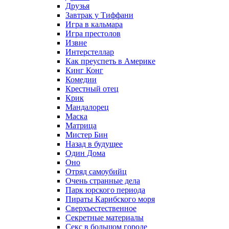
Друзья
Завтрак у Тиффани
Игра в кальмара
Игра престолов
Извне
Интерстеллар
Как преуспеть в Америке
Кинг Конг
Комедии
Крестный отец
Крик
Мандалорец
Маска
Матрица
Мистер Бин
Назад в будущее
Один Дома
Оно
Отряд самоубийц
Очень странные дела
Парк юрского периода
Пираты Карибского моря
Сверхъестественное
Секретные материалы
Секс в большом городе