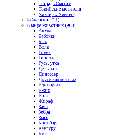
Тетрадь Смерти
Токийские мстители
Хантер х Хантер
Байкерские (21)
В мире животных (903)
Акула
Бабочки
Бык
Волк
Гиена
Горилла
Гусь, утка
Дельфин
Динозавр
Другие животные
Единороги
Ежик
Енот
Жираф
Заяц
Зебра
Змея
Капибара
Кенгуру
Кит