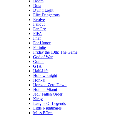
Doom
Dota
Dying Light
Elite Dangerous
Evolve
Fallout
Far Cry
FIFA
Fnaf
For Honor
Fortnite
Friday the 13th: The Game
God of War
Gothic
GTA
Half-Life
Hollow knight
Honkai
Horizon Zero Dawn
Hotline Miami
Jedi: Fallen Order
Kirby
League Of Legends
Little Nightmares
Mass Effect