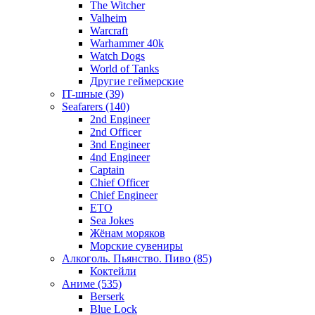
The Witcher
Valheim
Warcraft
Warhammer 40k
Watch Dogs
World of Tanks
Другие геймерские
IT-шные (39)
Seafarers (140)
2nd Engineer
2nd Officer
3nd Engineer
4nd Engineer
Captain
Chief Officer
Chief Еngineer
ETO
Sea Jokes
Жёнам моряков
Морские сувениры
Алкоголь. Пьянство. Пиво (85)
Коктейли
Аниме (535)
Berserk
Blue Lock