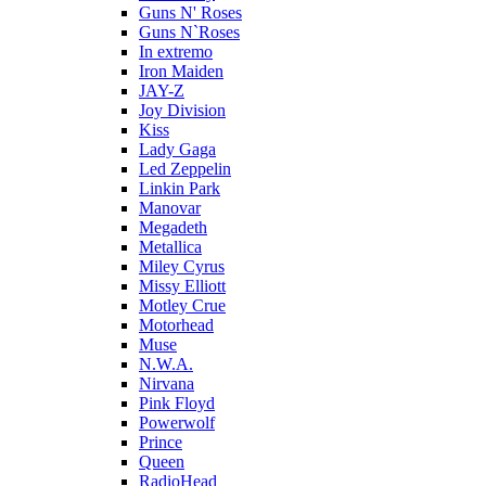
Guns N' Roses
Guns N`Roses
In extremo
Iron Maiden
JAY-Z
Joy Division
Kiss
Lady Gaga
Led Zeppelin
Linkin Park
Manovar
Megadeth
Metallica
Miley Cyrus
Missy Elliott
Motley Crue
Motorhead
Muse
N.W.A.
Nirvana
Pink Floyd
Powerwolf
Prince
Queen
RadioHead