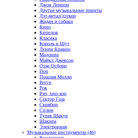
Джон Леннон
Другие музыкальные принты
Дэт-метал/дэткор
Жадан и собаки
Кино
Кипелов
Класика
Король и Шут
Ленни Кравиц
Мадонна
Майкл Джексон
Оззи Осборн
Поп
Пошлая Молли
Регги
Рок
Рэп, хип-хоп
Сектор Газа
Скрябин
Сплин
Тупак Шакур
Шакира
Электронная
Музыкальные инструменты (46)
Виолончель