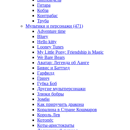
Гитара
Кобза
Контрабас
Труба
Мультики и персонажи (471)
Adventure time
Bluey
Hello kitty
Looney Tunes
My Little Pony: Friendship is Magic
We Bare Bears
Аватар: Легенда об Аанге
Бивис и Баттхед
Гарфилд
Гринч
Губка Боб
Другие мультперсонажи
Злюки бобры
Зомби
Как приручить дракона
Коралина в Стране Кошмаров
Король Лев
Котопёс
Коты-аристократы