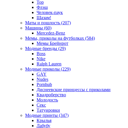
Тор
Флэш
Человек-паук
Шазам!
Маты и пошлость (207)
Машины (60)
Mercedez-Benz
Мемы, приколы на футболках (584)
Мемы Брейнрот
Модные бренды (29)
Boss
Nike
Ralph Lauren
Модные приколы (229)
GAY
Nudes
Pornhub
Диснеевские принцессы с приколами
Квадроберство
Молодость
Секс
Татуировки
Модные принты (347)
Крылья
Лабубу