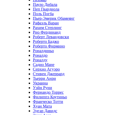
Пауло Дибала
Пеп Гвардиола
Поль Погба
Пьер-Эмерик Обамеянг
Рафаэль Варан
Рахим Стерлинг
Рио Фердинанд
Роберт Левандовски
Роберто Баджо
Роберто Фирмино
Роналдиньо
Роналдо
Роналду
Садио Мане
Серхио Агуэро
Стивен Джеррард
Тьерри Анри
Украина
Уэйн Руни
Фернандо Торрес
Филиппэ Коутиньо
Франческо Тотти
Хуан Мата
Эдгар Давидс