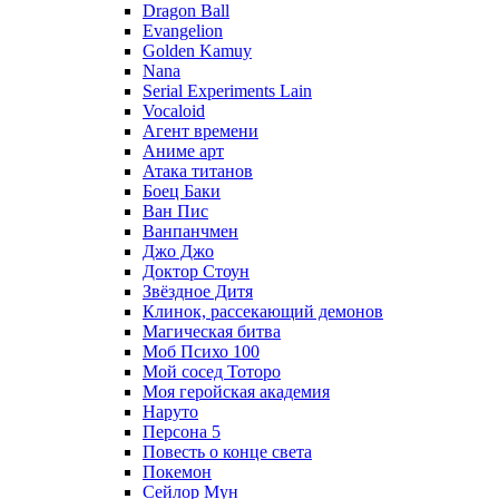
Dragon Ball
Evangelion
Golden Kamuy
Nana
Serial Experiments Lain
Vocaloid
Агент времени
Аниме арт
Атака титанов
Боец Баки
Ван Пис
Ванпанчмен
Джо Джо
Доктор Стоун
Звёздное Дитя
Клинок, рассекающий демонов
Магическая битва
Моб Психо 100
Мой сосед Тоторо
Моя геройская академия
Наруто
Персона 5
Повесть о конце света
Покемон
Сейлор Мун