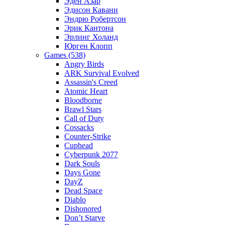
Эден Азар
Эдисон Кавани
Эндрю Робертсон
Эрик Кантона
Эрлинг Холанд
Юрген Клопп
Games (538)
Angry Birds
ARK Survival Evolved
Assassin's Creed
Atomic Heart
Bloodborne
Brawl Stars
Call of Duty
Cossacks
Counter-Strike
Cuphead
Cyberpunk 2077
Dark Souls
Days Gone
DayZ
Dead Space
Diablo
Dishonored
Don’t Starve