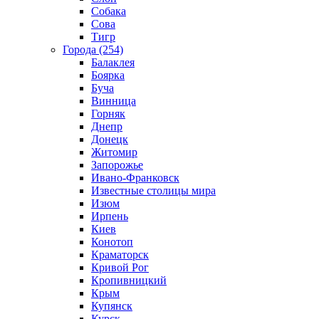
Собака
Сова
Тигр
Города (254)
Балаклея
Боярка
Буча
Винница
Горняк
Днепр
Донецк
Житомир
Запорожье
Ивано-Франковск
Известные столицы мира
Изюм
Ирпень
Киев
Конотоп
Краматорск
Кривой Рог
Кропивницкий
Крым
Купянск
Курск