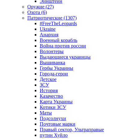
Эйнштейн
Оружие (27)
Охота (6)
Патриотические (1307)
#FreeTheLeopards
Ukraine
Анархия
Военный корабль
Война против россии
Волонтеры
Выдающиеся украинцы
Вышиванка
Гербы Украины
Города-герои
Детское
ЗСУ
История
Казачество
Карта Украины
Котики ЗСУ
Маты
Подсолнухи
Почтовые марки
Правый сектор, Ультраправые
путин Хуйло