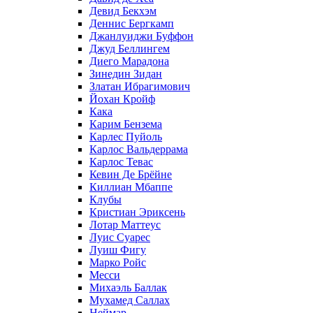
Девид Бекхэм
Деннис Бергкамп
Джанлуиджи Буффон
Джуд Беллингем
Диего Марадона
Зинедин Зидан
Златан Ибрагимович
Йохан Кройф
Кака
Карим Бензема
Карлес Пуйоль
Карлос Вальдеррама
Карлос Тевас
Кевин Де Брёйне
Киллиан Мбаппе
Клубы
Кристиан Эриксень
Лотар Маттеус
Луис Суарес
Луиш Фигу
Марко Ройс
Месси
Михаэль Баллак
Мухамед Саллах
Неймар