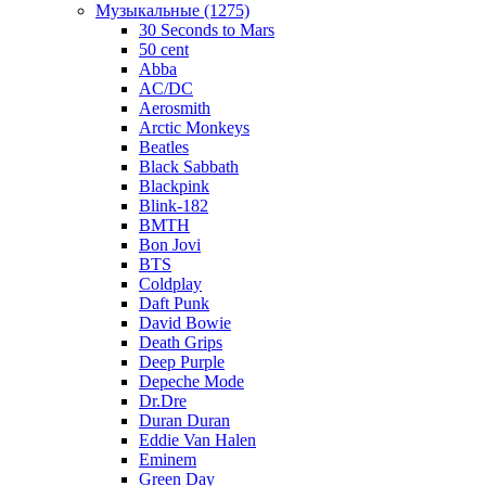
Музыкальные (1275)
30 Seconds to Mars
50 cent
Abba
AC/DC
Aerosmith
Arctic Monkeys
Beatles
Black Sabbath
Blackpink
Blink-182
BMTH
Bon Jovi
BTS
Coldplay
Daft Punk
David Bowie
Death Grips
Deep Purple
Depeche Mode
Dr.Dre
Duran Duran
Eddie Van Halen
Eminem
Green Day