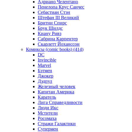
Адриано Челентано
Пенелопа Крус Санчес
Себастиан Стэн
Штефан III Великий
Бритни Спирс
Брук Шилдс
Киану Ривз
Сабрина Карпентер
Скарлетт Йоханссон
Комиксы (comic books) (414)
DC
Invincible
Marvel
Бэтмен
Джокер
Дэдпул
Железный человек
Капитан Америка
Каратель
Лига Справедливости
Люди Икс
Мстители
Росомаха
Стражи Галактики
Супермен