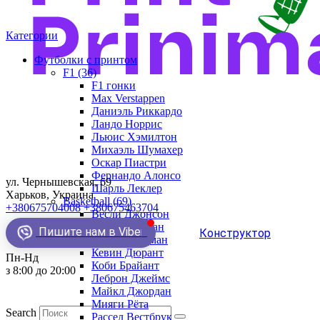
Категории
Футболки с принтом
F1 (36)
F1 гонки
Max Verstappen
Даниэль Риккардо
Ландо Норрис
Льюис Хэмилтон
Михаэль Шумахер
Оскар Пиастри
Фернандо Алонсо
ул. Чернышевская, 69
Шарль Леклер
Харьков, Украина
Basketball (69)
+380675704008
+380675463704
Весли Джонсон
Демар Деразан
Пишите нам в Viber
Конструктор
Деннис Родман
Кевин Дюрант
Пн-Нд
Коби Брайант
з 8:00 до 20:00
Леброн Джеймс
Майкл Джордан
Мияги Рёта
Search
Рассел Вестбрук