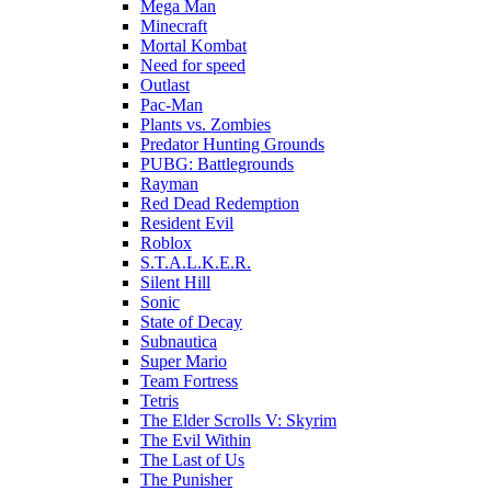
Mega Man
Minecraft
Mortal Kombat
Need for speed
Outlast
Pac-Man
Plants vs. Zombies
Predator Hunting Grounds
PUBG: Battlegrounds
Rayman
Red Dead Redemption
Resident Evil
Roblox
S.T.A.L.K.E.R.
Silent Hill
Sonic
State of Decay
Subnautica
Super Mario
Team Fortress
Tetris
The Elder Scrolls V: Skyrim
The Evil Within
The Last of Us
The Punisher