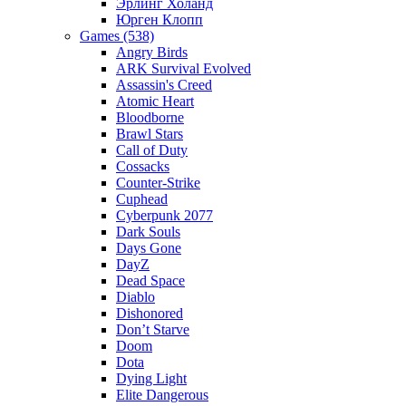
Эрлинг Холанд
Юрген Клопп
Games (538)
Angry Birds
ARK Survival Evolved
Assassin's Creed
Atomic Heart
Bloodborne
Brawl Stars
Call of Duty
Cossacks
Counter-Strike
Cuphead
Cyberpunk 2077
Dark Souls
Days Gone
DayZ
Dead Space
Diablo
Dishonored
Don’t Starve
Doom
Dota
Dying Light
Elite Dangerous