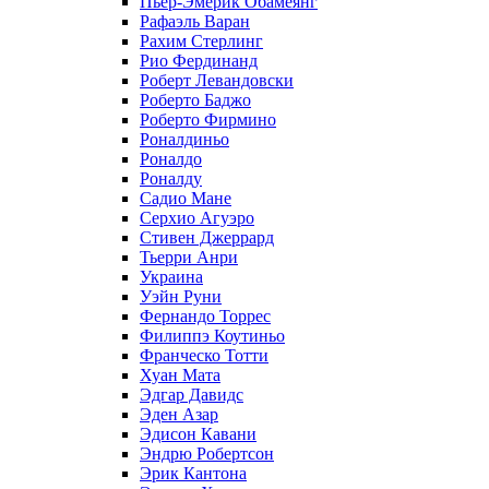
Пьер-Эмерик Обамеянг
Рафаэль Варан
Рахим Стерлинг
Рио Фердинанд
Роберт Левандовски
Роберто Баджо
Роберто Фирмино
Роналдиньо
Роналдо
Роналду
Садио Мане
Серхио Агуэро
Стивен Джеррард
Тьерри Анри
Украина
Уэйн Руни
Фернандо Торрес
Филиппэ Коутиньо
Франческо Тотти
Хуан Мата
Эдгар Давидс
Эден Азар
Эдисон Кавани
Эндрю Робертсон
Эрик Кантона