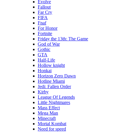
Evolve
Fallout
Far Cry
FIFA
Fnaf
For Honor
Fortnite
Friday the 13th: The Game
God of War
Gothic
GTA
Half-Life
Hollow knight
Honkai
Horizon Zero Dawn
Hotline Miami
Jedi: Fallen Order
Kirby
League Of Legends
Little Nightmares
Mass Effect
Mega Man
Minecraft
Mortal Kombat
Need for speed