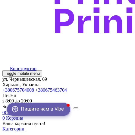
Конструктор
Toggle mobile menu
ул. Чернышевская, 69
Харьков, Украина
+380675704008
+380675463704
Пн-Нд
з 8:00 до 20:00
Search
Пишите нам в Viber
0
Сравнение
0
Закладки
0
Корзина
Ваша корзина пуста!
Категории