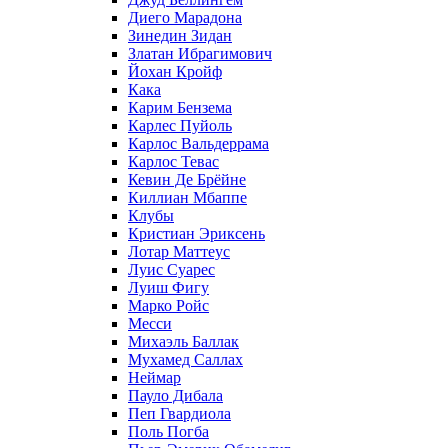
Диего Марадона
Зинедин Зидан
Златан Ибрагимович
Йохан Кройф
Кака
Карим Бензема
Карлес Пуйоль
Карлос Вальдеррама
Карлос Тевас
Кевин Де Брёйне
Киллиан Мбаппе
Клубы
Кристиан Эриксень
Лотар Маттеус
Луис Суарес
Луиш Фигу
Марко Ройс
Месси
Михаэль Баллак
Мухамед Саллах
Неймар
Пауло Дибала
Пеп Гвардиола
Поль Погба