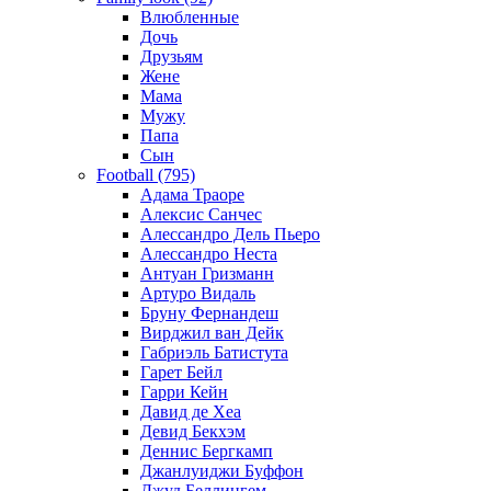
Влюбленные
Дочь
Друзьям
Жене
Мама
Мужу
Папа
Сын
Football (795)
Адама Траоре
Алексис Санчес
Алессандро Дель Пьеро
Алессандро Неста
Антуан Гризманн
Артуро Видаль
Бруну Фернандеш
Вирджил ван Дейк
Габриэль Батистута
Гарет Бейл
Гарри Кейн
Давид де Хеа
Девид Бекхэм
Деннис Бергкамп
Джанлуиджи Буффон
Джуд Беллингем