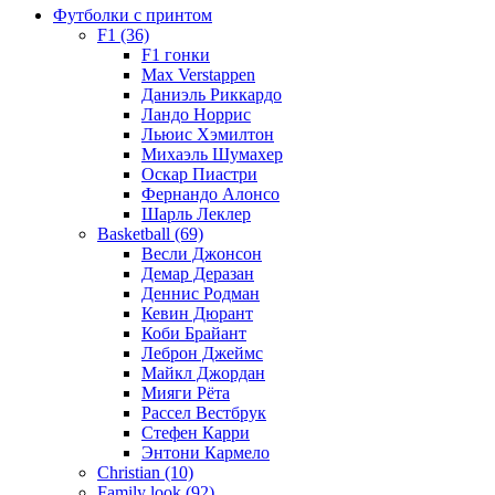
Футболки с принтом
F1 (36)
F1 гонки
Max Verstappen
Даниэль Риккардо
Ландо Норрис
Льюис Хэмилтон
Михаэль Шумахер
Оскар Пиастри
Фернандо Алонсо
Шарль Леклер
Basketball (69)
Весли Джонсон
Демар Деразан
Деннис Родман
Кевин Дюрант
Коби Брайант
Леброн Джеймс
Майкл Джордан
Мияги Рёта
Рассел Вестбрук
Стефен Карри
Энтони Кармело
Christian (10)
Family look (92)