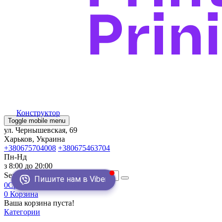
Конструктор
Toggle mobile menu
ул. Чернышевская, 69
Харьков, Украина
+380675704008
+380675463704
Пн-Нд
з 8:00 до 20:00
Search
Пишите нам в Viber
0
Сравнение
0
Закладки
0
Корзина
Ваша корзина пуста!
Категории