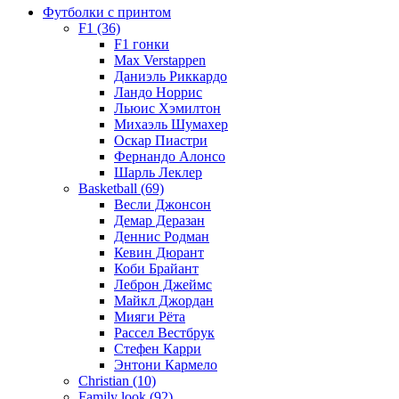
Футболки с принтом
F1 (36)
F1 гонки
Max Verstappen
Даниэль Риккардо
Ландо Норрис
Льюис Хэмилтон
Михаэль Шумахер
Оскар Пиастри
Фернандо Алонсо
Шарль Леклер
Basketball (69)
Весли Джонсон
Демар Деразан
Деннис Родман
Кевин Дюрант
Коби Брайант
Леброн Джеймс
Майкл Джордан
Мияги Рёта
Рассел Вестбрук
Стефен Карри
Энтони Кармело
Christian (10)
Family look (92)