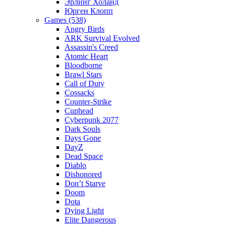
Эрлинг Холанд
Юрген Клопп
Games (538)
Angry Birds
ARK Survival Evolved
Assassin's Creed
Atomic Heart
Bloodborne
Brawl Stars
Call of Duty
Cossacks
Counter-Strike
Cuphead
Cyberpunk 2077
Dark Souls
Days Gone
DayZ
Dead Space
Diablo
Dishonored
Don’t Starve
Doom
Dota
Dying Light
Elite Dangerous