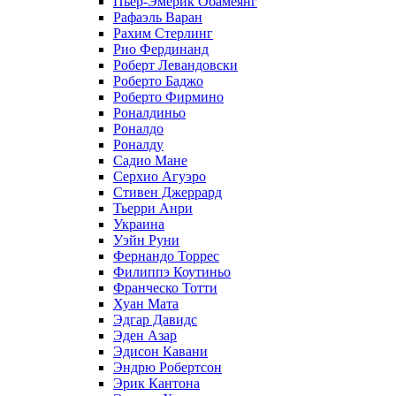
Пьер-Эмерик Обамеянг
Рафаэль Варан
Рахим Стерлинг
Рио Фердинанд
Роберт Левандовски
Роберто Баджо
Роберто Фирмино
Роналдиньо
Роналдо
Роналду
Садио Мане
Серхио Агуэро
Стивен Джеррард
Тьерри Анри
Украина
Уэйн Руни
Фернандо Торрес
Филиппэ Коутиньо
Франческо Тотти
Хуан Мата
Эдгар Давидс
Эден Азар
Эдисон Кавани
Эндрю Робертсон
Эрик Кантона