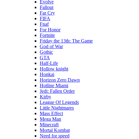
Evolve
Fallout
Far Cry
FIFA
Fnaf
For Honor
Fortnite
Friday the 13th: The Game
God of War
Gothic
GTA
Half-Life
Hollow knight
Honkai
Horizon Zero Dawn
Hotline Miami
Jedi: Fallen Order
Kirby
League Of Legends
Little Nightmares
Mass Effect
Mega Man
Minecraft
Mortal Kombat
Need for speed