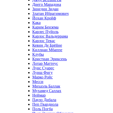
Диего Марадона
Зинедин Зидан
Златан Ибрагимович
Йохан Кройф
Кака
Карим Бензема
Карлес Пуйоль
Карлос Вальдеррама
Карлос Тевас
Кевин Де Брёйне
Киллиан Мбаппе
Клубы
Кристиан Эриксень
Лотар Маттеус
Луис Суарес
Луиш Фигу
Марко Ройс
Месси
Михаэль Баллак
Мухамед Саллах
Неймар
Пауло Дибала
Пеп Гвардиола
Поль Погба