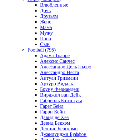
Влюбленные
Дочь
Друзьям
Жене
Мама
Мужу
Папа
Сын
Football (795)
Адама Траоре
Алексис Санчес
Алессандро Дель Пьеро
Алессандро Неста
Антуан Гризманн
Артуро Видаль
Бруну Фернандеш
Вирджил ван Дейк
Габриэль Батистута
Гарет Бейл
Гарри Кейн
Давид де Хеа
Девид Бекхэм
Деннис Бергкамп
Джанлуиджи Буффон
Джуд Беллингем