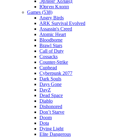
Эрлинг Холанд
Юрген Клопп
Games (538)
Angry Birds
ARK Survival Evolved
Assassin's Creed
Atomic Heart
Bloodborne
Brawl Stars
Call of Duty
Cossacks
Counter-Strike
Cuphead
Cyberpunk 2077
Dark Souls
Days Gone
DayZ
Dead Space
Diablo
Dishonored
Don’t Starve
Doom
Dota
Dying Light
Elite Dangerous