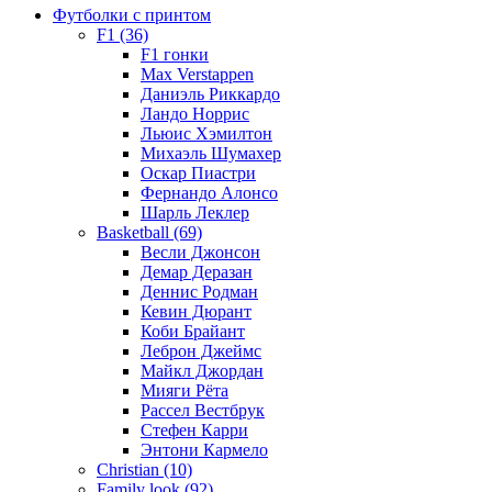
Футболки с принтом
F1 (36)
F1 гонки
Max Verstappen
Даниэль Риккардо
Ландо Норрис
Льюис Хэмилтон
Михаэль Шумахер
Оскар Пиастри
Фернандо Алонсо
Шарль Леклер
Basketball (69)
Весли Джонсон
Демар Деразан
Деннис Родман
Кевин Дюрант
Коби Брайант
Леброн Джеймс
Майкл Джордан
Мияги Рёта
Рассел Вестбрук
Стефен Карри
Энтони Кармело
Christian (10)
Family look (92)