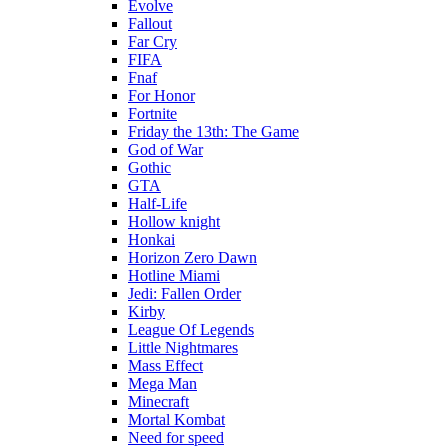
Evolve
Fallout
Far Cry
FIFA
Fnaf
For Honor
Fortnite
Friday the 13th: The Game
God of War
Gothic
GTA
Half-Life
Hollow knight
Honkai
Horizon Zero Dawn
Hotline Miami
Jedi: Fallen Order
Kirby
League Of Legends
Little Nightmares
Mass Effect
Mega Man
Minecraft
Mortal Kombat
Need for speed