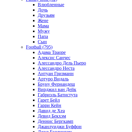
Влюбленные
Дочь
Друзьям
Жене
Мама
Мужу
Папа
Сын
Football (795)
Адама Траоре
Алексис Санчес
Алессандро Дель Пьеро
Алессандро Неста
Антуан Гризманн
Артуро Видаль
Бруну Фернандеш
Вирджил ван Дейк
Габриэль Батистута
Гарет Бейл
Гарри Кейн
Давид де Хеа
Девид Бекхэм
Деннис Бергкамп
Джанлуиджи Буффон
Джуд Беллингем