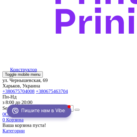
Конструктор
Toggle mobile menu
ул. Чернышевская, 69
Харьков, Украина
+380675704008
+380675463704
Пн-Нд
з 8:00 до 20:00
Search
Пишите нам в Viber
0
Сравнение
0
Закладки
0
Корзина
Ваша корзина пуста!
Категории