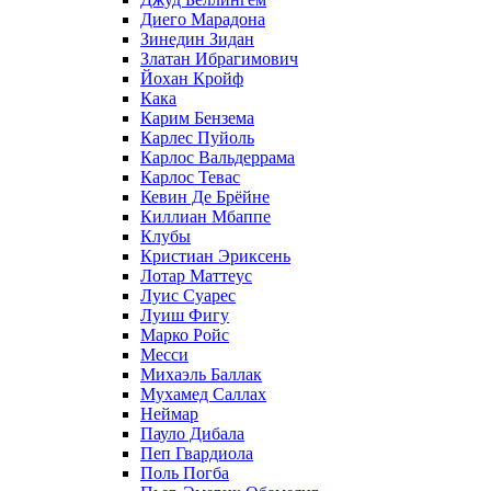
Диего Марадона
Зинедин Зидан
Златан Ибрагимович
Йохан Кройф
Кака
Карим Бензема
Карлес Пуйоль
Карлос Вальдеррама
Карлос Тевас
Кевин Де Брёйне
Киллиан Мбаппе
Клубы
Кристиан Эриксень
Лотар Маттеус
Луис Суарес
Луиш Фигу
Марко Ройс
Месси
Михаэль Баллак
Мухамед Саллах
Неймар
Пауло Дибала
Пеп Гвардиола
Поль Погба