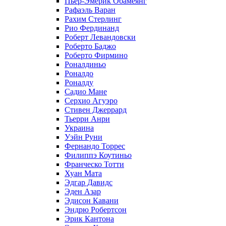
Пьер-Эмерик Обамеянг
Рафаэль Варан
Рахим Стерлинг
Рио Фердинанд
Роберт Левандовски
Роберто Баджо
Роберто Фирмино
Роналдиньо
Роналдо
Роналду
Садио Мане
Серхио Агуэро
Стивен Джеррард
Тьерри Анри
Украина
Уэйн Руни
Фернандо Торрес
Филиппэ Коутиньо
Франческо Тотти
Хуан Мата
Эдгар Давидс
Эден Азар
Эдисон Кавани
Эндрю Робертсон
Эрик Кантона