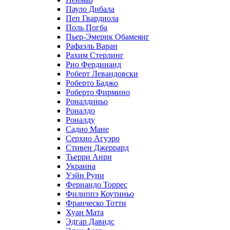
Пауло Дибала
Пеп Гвардиола
Поль Погба
Пьер-Эмерик Обамеянг
Рафаэль Варан
Рахим Стерлинг
Рио Фердинанд
Роберт Левандовски
Роберто Баджо
Роберто Фирмино
Роналдиньо
Роналдо
Роналду
Садио Мане
Серхио Агуэро
Стивен Джеррард
Тьерри Анри
Украина
Уэйн Руни
Фернандо Торрес
Филиппэ Коутиньо
Франческо Тотти
Хуан Мата
Эдгар Давидс