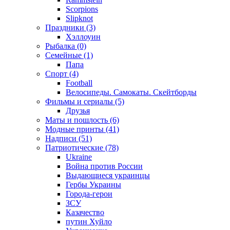
Scorpions
Slipknot
Праздники (3)
Хэллоуин
Рыбалка (0)
Семейные (1)
Папа
Спорт (4)
Football
Велосипеды. Самокаты. Скейтборды
Фильмы и сериалы (5)
Друзья
Маты и пошлость (6)
Модные принты (41)
Надписи (51)
Патриотические (78)
Ukraine
Война против России
Выдающиеся украинцы
Гербы Украины
Города-герои
ЗСУ
Казачество
путин Хуйло