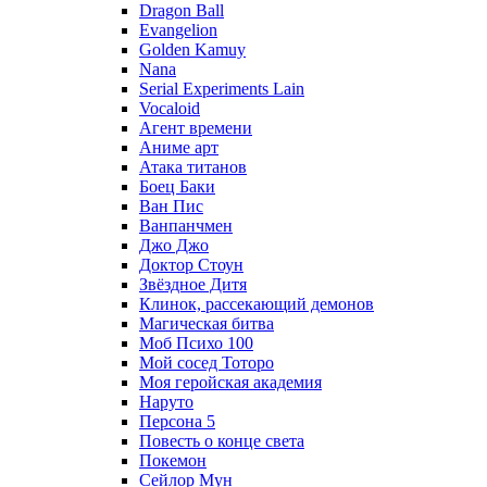
Dragon Ball
Evangelion
Golden Kamuy
Nana
Serial Experiments Lain
Vocaloid
Агент времени
Аниме арт
Атака титанов
Боец Баки
Ван Пис
Ванпанчмен
Джо Джо
Доктор Стоун
Звёздное Дитя
Клинок, рассекающий демонов
Магическая битва
Моб Психо 100
Мой сосед Тоторо
Моя геройская академия
Наруто
Персона 5
Повесть о конце света
Покемон
Сейлор Мун