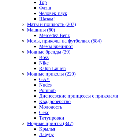
Тор
Флэш
Человек-паук
Шазам!
Маты и пошлость (207)
Машины (60)
Mercedez-Benz
Мемы, приколы на футболках (584)
Мемы Брейнрот
Модные бренды (29)
Boss
Nike
Ralph Lauren
Модные приколы (229)
GAY
Nudes
Pornhub
Диснеевские принцессы с приколами
Квадроберство
Молодость
Секс
Татуировки
Модные принты (347)
Крылья
Лабубу