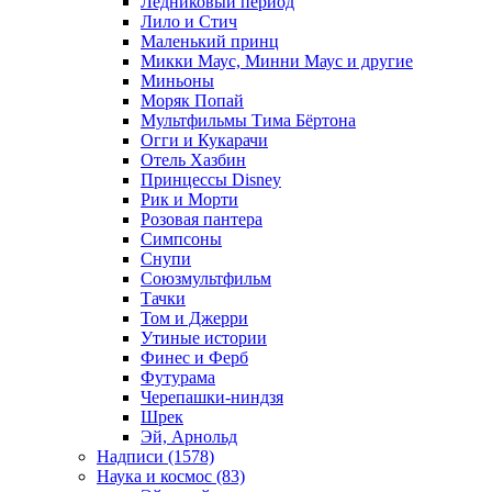
Ледниковый период
Лило и Стич
Маленький принц
Микки Маус, Минни Маус и другие
Миньоны
Моряк Попай
Мультфильмы Тима Бёртона
Огги и Кукарачи
Отель Хазбин
Принцессы Disney
Рик и Морти
Розовая пантера
Симпсоны
Снупи
Союзмультфильм
Тачки
Том и Джерри
Утиные истории
Финес и Ферб
Футурама
Черепашки-ниндзя
Шрек
Эй, Арнольд
Надписи (1578)
Наука и космос (83)