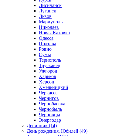
Лисичанск
Луганск
Львов
Мариуполь
Николаев
Новая Каховка
Одесса
Полтава
Ровно
Сумы
Тернополь
Трускавец
Ужгород
Харьков
Херсон
Хмельницкий
Черкассы
Чернигов
Чернобаевка
Чернобыль
Черновцы
Энергодар
Девичник (14)
День рождения. Юбилей (49)