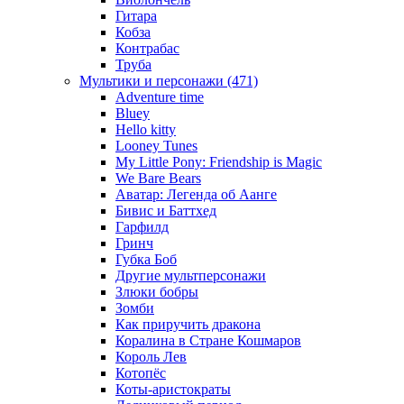
Гитара
Кобза
Контрабас
Труба
Мультики и персонажи (471)
Adventure time
Bluey
Hello kitty
Looney Tunes
My Little Pony: Friendship is Magic
We Bare Bears
Аватар: Легенда об Аанге
Бивис и Баттхед
Гарфилд
Гринч
Губка Боб
Другие мультперсонажи
Злюки бобры
Зомби
Как приручить дракона
Коралина в Стране Кошмаров
Король Лев
Котопёс
Коты-аристократы