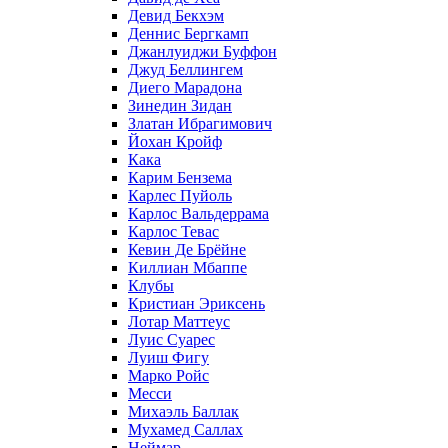
Девид Бекхэм
Деннис Бергкамп
Джанлуиджи Буффон
Джуд Беллингем
Диего Марадона
Зинедин Зидан
Златан Ибрагимович
Йохан Кройф
Кака
Карим Бензема
Карлес Пуйоль
Карлос Вальдеррама
Карлос Тевас
Кевин Де Брёйне
Киллиан Мбаппе
Клубы
Кристиан Эриксень
Лотар Маттеус
Луис Суарес
Луиш Фигу
Марко Ройс
Месси
Михаэль Баллак
Мухамед Саллах
Неймар