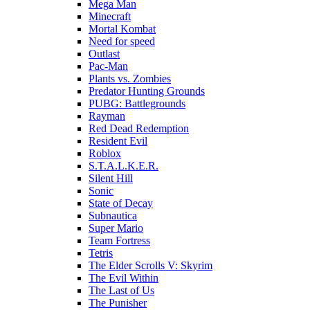
Mega Man
Minecraft
Mortal Kombat
Need for speed
Outlast
Pac-Man
Plants vs. Zombies
Predator Hunting Grounds
PUBG: Battlegrounds
Rayman
Red Dead Redemption
Resident Evil
Roblox
S.T.A.L.K.E.R.
Silent Hill
Sonic
State of Decay
Subnautica
Super Mario
Team Fortress
Tetris
The Elder Scrolls V: Skyrim
The Evil Within
The Last of Us
The Punisher