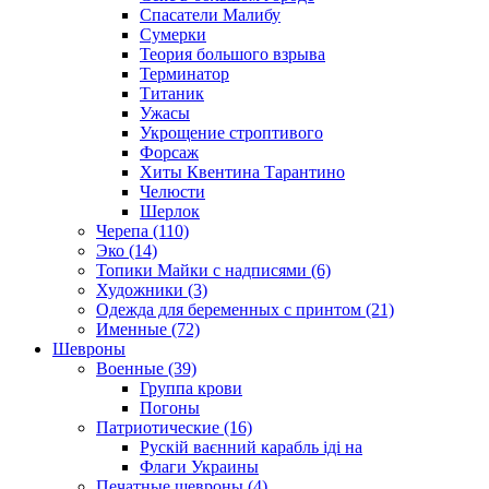
Спасатели Малибу
Сумерки
Теория большого взрыва
Терминатор
Титаник
Ужасы
Укрощение строптивого
Форсаж
Хиты Квентина Тарантино
Челюсти
Шерлок
Черепа (110)
Эко (14)
Топики Майки с надписями (6)
Художники (3)
Одежда для беременных с принтом (21)
Именные (72)
Шевроны
Военные (39)
Группа крови
Погоны
Патриотические (16)
Рускій ваєнний карабль іді на
Флаги Украины
Печатные шевроны (4)