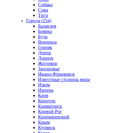
Собака
Сова
Тигр
Города (254)
Балаклея
Боярка
Буча
Винница
Горняк
Днепр
Донецк
Житомир
Запорожье
Ивано-Франковск
Известные столицы мира
Изюм
Ирпень
Киев
Конотоп
Краматорск
Кривой Рог
Кропивницкий
Крым
Купянск
Курск