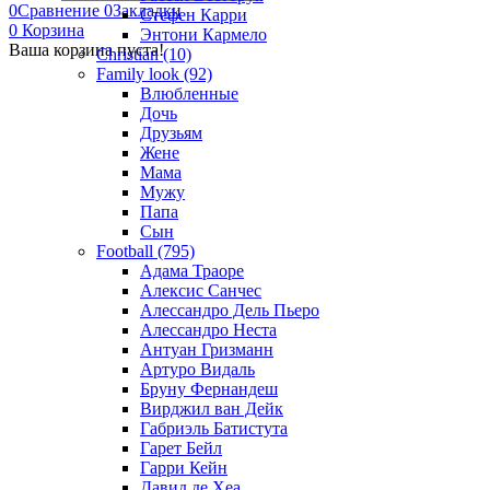
0
Сравнение
0
Закладки
Стефен Карри
0
Корзина
Энтони Кармело
Ваша корзина пуста!
Christian (10)
Family look (92)
Влюбленные
Дочь
Друзьям
Жене
Мама
Мужу
Папа
Сын
Football (795)
Адама Траоре
Алексис Санчес
Алессандро Дель Пьеро
Алессандро Неста
Антуан Гризманн
Артуро Видаль
Бруну Фернандеш
Вирджил ван Дейк
Габриэль Батистута
Гарет Бейл
Гарри Кейн
Давид де Хеа