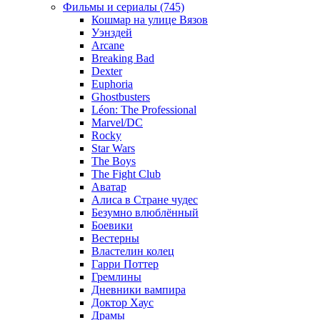
Фильмы и сериалы (745)
Кошмар на улице Вязов
Уэнздей
Arcane
Breaking Bad
Dexter
Euphoria
Ghostbusters
Léon: The Professional
Marvel/DC
Rocky
Star Wars
The Boys
The Fight Club
Аватар
Алиса в Стране чудес
Безумно влюблённый
Боевики
Вестерны
Властелин колец
Гарри Поттер
Гремлины
Дневники вампира
Доктор Хаус
Драмы