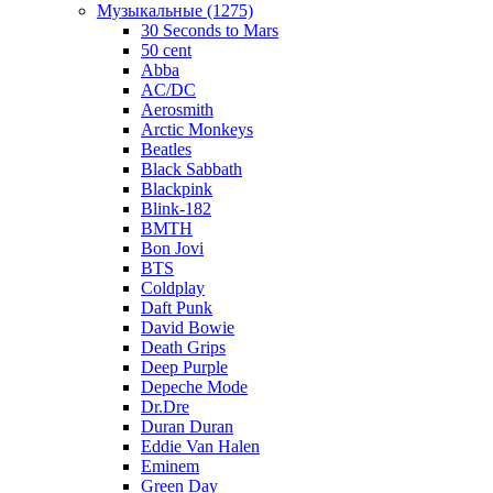
Музыкальные (1275)
30 Seconds to Mars
50 cent
Abba
AC/DC
Aerosmith
Arctic Monkeys
Beatles
Black Sabbath
Blackpink
Blink-182
BMTH
Bon Jovi
BTS
Coldplay
Daft Punk
David Bowie
Death Grips
Deep Purple
Depeche Mode
Dr.Dre
Duran Duran
Eddie Van Halen
Eminem
Green Day