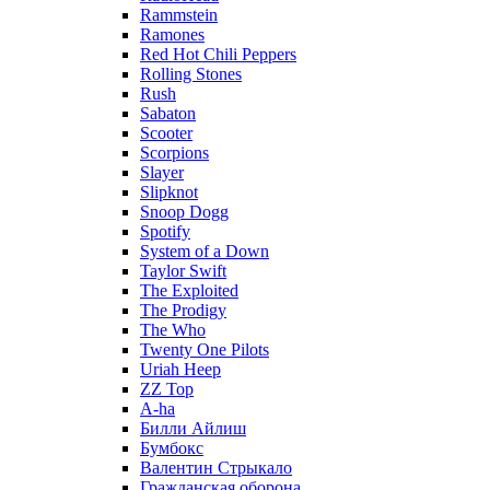
Rammstein
Ramones
Red Hot Chili Peppers
Rolling Stones
Rush
Sabaton
Scooter
Scorpions
Slayer
Slipknot
Snoop Dogg
Spotify
System of a Down
Taylor Swift
The Exploited
The Prodigy
The Who
Twenty One Pilots
Uriah Heep
ZZ Top
А-ha
Билли Айлиш
Бумбокс
Валентин Стрыкало
Гражданская оборона