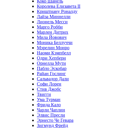
Коко Шанель
Королева Елизавета II
Криштиану Роналду
Лайза Миннелли
Лионель Месси
Марго Робби
Марлен Дитрих
Мила Йовович
Моника Беллуччи
Мэрелин Монро
Наоми Кэмпбелл
Одри Хепберн
Орнелла Мути
Пабло Эскобар
Райан Гослинг
Сальвадор Дали
Софи Лорен
Стив Джобс
Твигги
Ума Турман
Фрида Кало
Чарли Чаплин
Элвис Пресли
Эрнесто Че Гевара
Зигмунд Фрейд