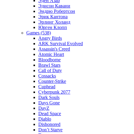
Эден Азар
Эдисон Кавани
Эндрю Робертсон
Эрик Кантона
Эрлинг Холанд
Юрген Клопп
Games (538)
Angry Birds
ARK Survival Evolved
Assassin's Creed
Atomic Heart
Bloodborne
Brawl Stars
Call of Duty
Cossacks
Counter-Strike
Cuphead
Cyberpunk 2077
Dark Souls
Days Gone
DayZ
Dead Space
Diablo
Dishonored
Don’t Starve