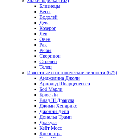
Знаки зодиака (162)
Близнецы
Весы
Водолей
Дева
Козерог
Лев
Овен
Рак
Рыбы
Скорпион
Стрелец
Телец
Известные и исторические личности (675)
Анджелина Джоли
Арнольд Шварценеггер
Боб Марли
Брюс Ли
Влад III Дракула
Джими Хендрикс
Джонни Депп
Дональд Трамп
Дракула
Кейт Мосс
Клеопатра