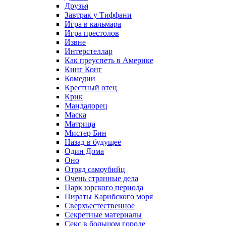
Друзья
Завтрак у Тиффани
Игра в кальмара
Игра престолов
Извне
Интерстеллар
Как преуспеть в Америке
Кинг Конг
Комедии
Крестный отец
Крик
Мандалорец
Маска
Матрица
Мистер Бин
Назад в будущее
Один Дома
Оно
Отряд самоубийц
Очень странные дела
Парк юрского периода
Пираты Карибского моря
Сверхъестественное
Секретные материалы
Секс в большом городе