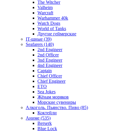
The Witcher
Valheim
Warcraft
Warhammer 40k
Watch Dogs
World of Tanks
Другие геймерские
IT-шные (39)
Seafarers (140)
2nd Engineer
2nd Officer
3nd Engineer
4nd Engineer
Captain
Chief Officer
Chief Еngineer
ETO
Sea Jokes
Жёнам моряков
Морские сувениры
Алкоголь. Пьянство. Пиво (85)
Коктейли
Аниме (535)
Berserk
Blue Lock