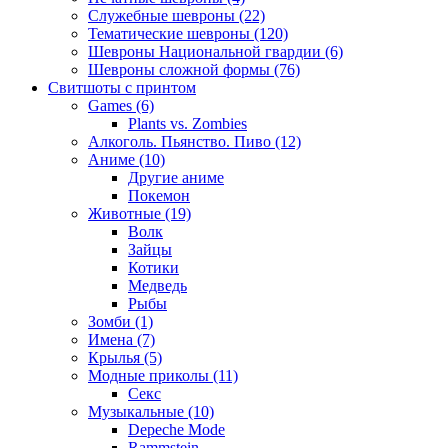
Служебные шевроны (22)
Тематические шевроны (120)
Шевроны Национальной гвардии (6)
Шевроны сложной формы (76)
Свитшоты с принтом
Games (6)
Plants vs. Zombies
Алкоголь. Пьянство. Пиво (12)
Аниме (10)
Другие аниме
Покемон
Животные (19)
Волк
Зайцы
Котики
Медведь
Рыбы
Зомби (1)
Имена (7)
Крылья (5)
Модные приколы (11)
Секс
Музыкальные (10)
Depeche Mode
Rammstein