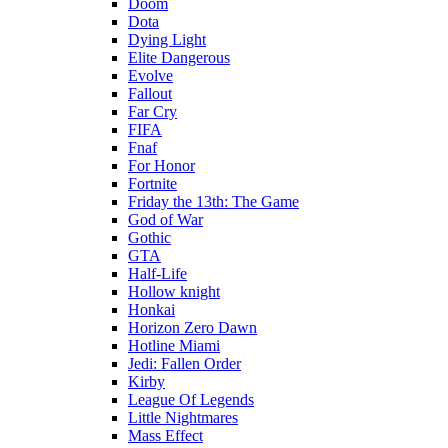
Doom
Dota
Dying Light
Elite Dangerous
Evolve
Fallout
Far Cry
FIFA
Fnaf
For Honor
Fortnite
Friday the 13th: The Game
God of War
Gothic
GTA
Half-Life
Hollow knight
Honkai
Horizon Zero Dawn
Hotline Miami
Jedi: Fallen Order
Kirby
League Of Legends
Little Nightmares
Mass Effect