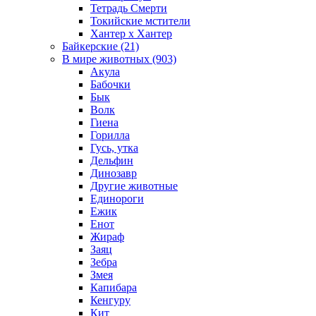
Тетрадь Смерти
Токийские мстители
Хантер х Хантер
Байкерские (21)
В мире животных (903)
Акула
Бабочки
Бык
Волк
Гиена
Горилла
Гусь, утка
Дельфин
Динозавр
Другие животные
Единороги
Ежик
Енот
Жираф
Заяц
Зебра
Змея
Капибара
Кенгуру
Кит