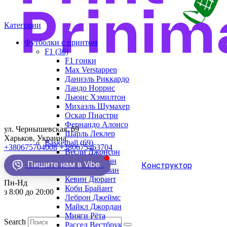
Категории
Футболки с принтом
F1 (36)
F1 гонки
Max Verstappen
Даниэль Риккардо
Ландо Норрис
Льюис Хэмилтон
Михаэль Шумахер
Оскар Пиастри
Фернандо Алонсо
ул. Чернышевская, 69
Шарль Леклер
Харьков, Украина
Basketball (69)
+380675704008
+380675463704
Весли Джонсон
Демар Деразан
Пишите нам в Viber
Конструктор
Деннис Родман
Кевин Дюрант
Пн-Нд
Коби Брайант
з 8:00 до 20:00
Леброн Джеймс
Майкл Джордан
Мияги Рёта
Search
Рассел Вестбрук