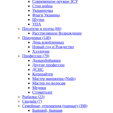
Современное оружие ЗСУ
Стоп война
Украиночка
Флаги Украины
Шутки
УПА
Писатели и поэты (66)
Расстрелянное Возрождение
Праздники (146)
День влюбленных
Новый год и Рождество
Хэллоуин
Профессии (79)
Дальнобойщики
Другие профессии
ДСНС
Копирайтер
Мастер маникюра (Nails)
Мастер по волосам
Медики
Стоматолог
Рыбалка (23)
Свадьба (7)
Семейные, отношения (парные) (398)
Бывший, бывшая