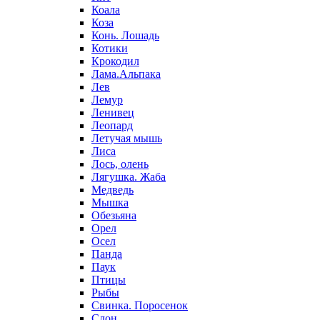
Коала
Коза
Конь. Лошадь
Котики
Крокодил
Лама.Альпака
Лев
Лемур
Ленивец
Леопард
Летучая мышь
Лиса
Лось, олень
Лягушка. Жаба
Медведь
Мышка
Обезьяна
Орел
Осел
Панда
Паук
Птицы
Рыбы
Свинка. Поросенок
Слон