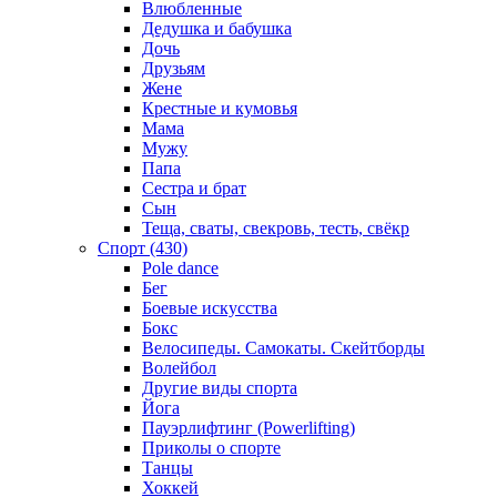
Влюбленные
Дедушка и бабушка
Дочь
Друзьям
Жене
Крестные и кумовья
Мама
Мужу
Папа
Сестра и брат
Сын
Теща, сваты, свекровь, тесть, свёкр
Спорт (430)
Pole dance
Бег
Боевые искусства
Бокс
Велосипеды. Самокаты. Скейтборды
Волейбол
Другие виды спорта
Йога
Пауэрлифтинг (Powerlifting)
Приколы о спорте
Танцы
Хоккей