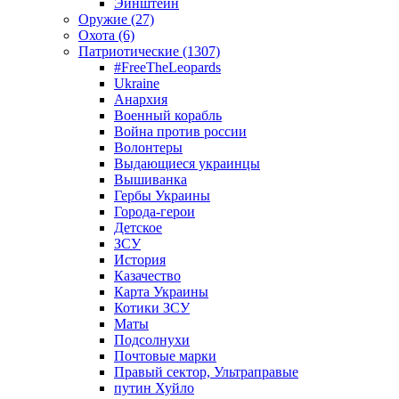
Эйнштейн
Оружие (27)
Охота (6)
Патриотические (1307)
#FreeTheLeopards
Ukraine
Анархия
Военный корабль
Война против россии
Волонтеры
Выдающиеся украинцы
Вышиванка
Гербы Украины
Города-герои
Детское
ЗСУ
История
Казачество
Карта Украины
Котики ЗСУ
Маты
Подсолнухи
Почтовые марки
Правый сектор, Ультраправые
путин Хуйло