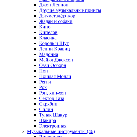
Джон Леннон
Другие музыкальные принты
Дэт-метал/дэткор
Жадан и собаки
Кино
Кипелов
Класика
Король и Шут
Ленни Кравиц
Мадонна
Майкл Джексон
Оззи Осборн
Поп
Пошлая Молли
Регги
Рок
Рэп, хип-хоп
Сектор Газа
Скрябин
Сплин
Тупак Шакур
Шакира
Электронная
Музыкальные инструменты (46)
Виолончель