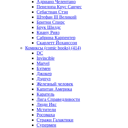
Адриано Челентано
Пенелопа Крус Санчес
Себастиан Стэн
Штефан III Великий
Бритни Спирс
Брук Шилдс
Киану Ривз
Сабрина Карпентер
Скарлетт Йоханссон
Комиксы (comic books) (414)
DC
Invincible
Marvel
Бэтмен
Джокер
Дэдпул
Железный человек
Капитан Америка
Каратель
Лига Справедливости
Люди Икс
Мстители
Росомаха
Стражи Галактики
Супермен