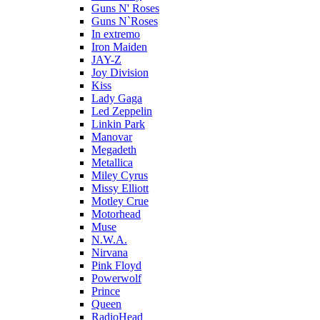
Guns N' Roses
Guns N`Roses
In extremo
Iron Maiden
JAY-Z
Joy Division
Kiss
Lady Gaga
Led Zeppelin
Linkin Park
Manovar
Megadeth
Metallica
Miley Cyrus
Missy Elliott
Motley Crue
Motorhead
Muse
N.W.A.
Nirvana
Pink Floyd
Powerwolf
Prince
Queen
RadioHead