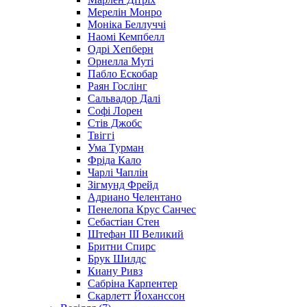
Мерелін Монро
Моніка Беллуччі
Наомі Кемпбелл
Одрі Хепберн
Орнелла Муті
Пабло Ескобар
Раян Гослінг
Сальвадор Далі
Софі Лорен
Стів Джобс
Твіггі
Ума Турман
Фріда Кало
Чарлі Чаплін
Зігмунд Фрейд
Адриано Челентано
Пенелопа Крус Санчес
Себастіан Стен
Штефан III Великий
Бритни Спирс
Брук Шилдс
Киану Ривз
Сабріна Карпентер
Скарлетт Йоханссон