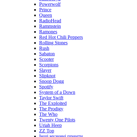
Powerwolf
Prince
Queen
RadioHead
Rammstein
Ramones
Red Hot Chili Peppers
Rolling Stones
Rush
Sabaton
Scooter
Scorpions
Slayer
Slipknot
Snoop Dogg
Spotify
System of a Down
Taylor Swift
The Exploited
The Prodigy
The Who
Twenty One Pilots
Uriah Heep
ZZ Top
Інші музичні принти