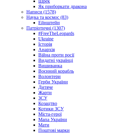
Шрек
Як приборкати дракона
Написи (1578)
Наука та космос (83)
Ейнштейн
Патріотичні (1307)
#FreeTheLeopards
Ukraine
Історія
Анархія
Війна проти росії
Видатні українці
Вишиванка
Воєнний корабль
Волонтери
Герби України
Дитяче
Жарти
ЗСУ
Козацтво
Котики ЗСУ
Міста-герої
Мапа України
Мати
Поштові марки