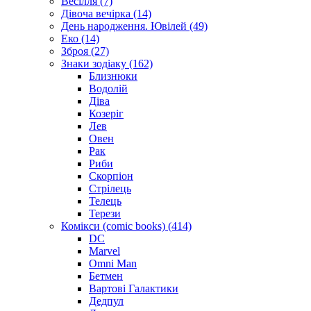
Весілля (7)
Дівоча вечірка (14)
День народження. Ювілей (49)
Еко (14)
Зброя (27)
Знаки зодіаку (162)
Близнюки
Водолій
Діва
Козеріг
Лев
Овен
Рак
Риби
Скорпіон
Стрілець
Телець
Терези
Комікси (comic books) (414)
DC
Marvel
Omni Man
Бетмен
Вартові Галактики
Дедпул