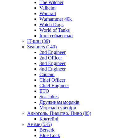
The Witcher
Valheim
Warcraft
Warhammer 40k
Watch Dogs
World of Tanks
Інші геймерські
IT-шні (39)
Seafarers (140)
2nd Engineer
2nd Officer
3nd Engineer
4nd Engineer
Captain
Chief Officer
Chief Еngineer
ETO
Sea Jokes
Дружинам моряків
Морські сувеніри
Алкоголь. Пияцтво. Пиво (85)
Коктейлі
Аніме (535)
Berserk
Blue Lock