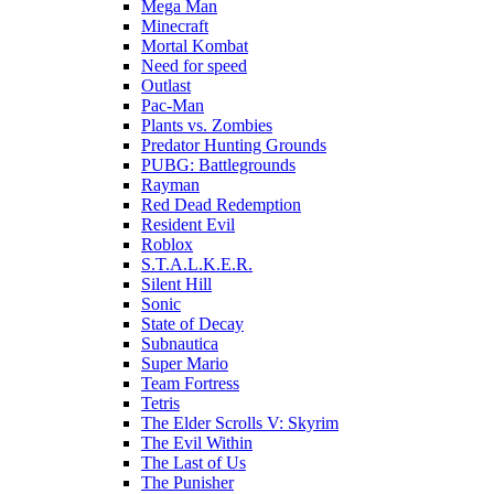
Mega Man
Minecraft
Mortal Kombat
Need for speed
Outlast
Pac-Man
Plants vs. Zombies
Predator Hunting Grounds
PUBG: Battlegrounds
Rayman
Red Dead Redemption
Resident Evil
Roblox
S.T.A.L.K.E.R.
Silent Hill
Sonic
State of Decay
Subnautica
Super Mario
Team Fortress
Tetris
The Elder Scrolls V: Skyrim
The Evil Within
The Last of Us
The Punisher