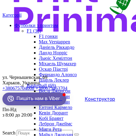
Категорії
Футболки з принтом
F1 (36)
F1 гонки
Max Verstappen
Даніель Ріккардо
Ландо Норріс
Льюіс Хемілтон
Міхаель Шумахер
Оскар Піастрі
Фернандо Алонсо
ул. Чернышевская, 69
Шарль Леклер
Харьков, Украина
Basketball (69)
+380675704008
+380675463704
Веслі Джонсон
Демар Деразан
Пишіть нам в Viber
Конструктор
Денніс Родман
Ентоні Кармело
Пн-Нд
Кевін Дюрант
з 8:00 до 20:00
Кобі Браянт
Леброн Джеймс
Міяги Рета
Search
Майкл Джордан