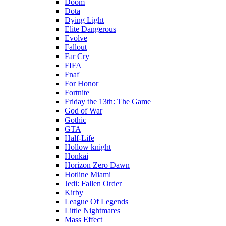
Doom
Dota
Dying Light
Elite Dangerous
Evolve
Fallout
Far Cry
FIFA
Fnaf
For Honor
Fortnite
Friday the 13th: The Game
God of War
Gothic
GTA
Half-Life
Hollow knight
Honkai
Horizon Zero Dawn
Hotline Miami
Jedi: Fallen Order
Kirby
League Of Legends
Little Nightmares
Mass Effect