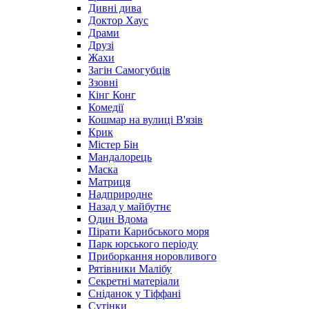
Дивні дива
Доктор Хаус
Драми
Друзі
Жахи
Загін Самогубців
Ззовні
Кінг Конг
Комедії
Кошмар на вулиці В'язів
Крик
Містер Бін
Мандалорець
Маска
Матриця
Надприродне
Назад у майбутнє
Один Вдома
Пірати Карибського моря
Парк юрського періоду
Приборкання норовливого
Рятівники Малібу
Секретні матеріали
Сніданок у Тіффані
Сутінки