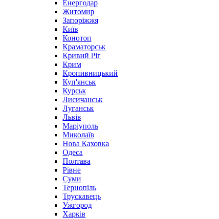
Енергодар
Житомир
Запоріжжя
Київ
Конотоп
Краматорськ
Кривий Ріг
Крим
Кропивницький
Куп'янськ
Курськ
Лисичанськ
Луганськ
Львів
Маріуполь
Миколаїв
Нова Каховка
Одеса
Полтава
Рівне
Суми
Тернопіль
Трускавець
Ужгород
Харків