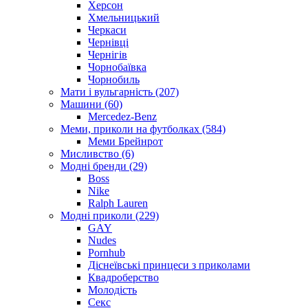
Херсон
Хмельницький
Черкаси
Чернівці
Чернігів
Чорнобаївка
Чорнобиль
Мати і вульгарність (207)
Машини (60)
Mercedez-Benz
Меми, приколи на футболках (584)
Меми Брейнрот
Мисливство (6)
Модні бренди (29)
Boss
Nike
Ralph Lauren
Модні приколи (229)
GAY
Nudes
Pornhub
Діснеївські принцеси з приколами
Квадроберство
Молодість
Секс