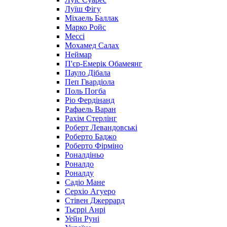
Луїш Фігу
Міхаель Баллак
Марко Ройс
Мессі
Мохамед Салах
Неймар
П'єр-Емерік Обамеянг
Пауло Дібала
Пеп Гвардіола
Поль Погба
Ріо Фердінанд
Рафаель Варан
Рахім Стерлінг
Роберт Левандовські
Роберто Баджо
Роберто Фірміно
Роналдіньо
Роналдо
Роналду
Садіо Мане
Серхіо Агуеро
Стівен Джеррард
Тьєррі Анрі
Уейн Руні