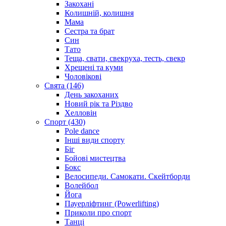
Закохані
Колишній, колишня
Мама
Сестра та брат
Син
Тато
Теща, свати, свекруха, тесть, свекр
Хрещені та куми
Чоловікові
Свята (146)
День закоханих
Новий рік та Різдво
Хелловін
Спорт (430)
Pole dance
Інші види спорту
Біг
Бойові мистецтва
Бокс
Велосипеди. Самокати. Скейтборди
Волейбол
Йога
Пауерліфтинг (Powerlifting)
Приколи про спорт
Танці