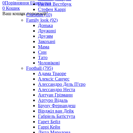
0
Порівняння
0
Закладки
Рассел Вестбрук
0
Кошик
Стефен Каррі
Ваш кошик порожній!
Christian (10)
Family look (92)
Донька
Дружині
Друзям
Закохані
Мама
Син
Тато
Чоловікові
Football (795)
Адама Траоре
Алексіс Санчес
Алессандро Дель П'єро
Алессандро Неста
Антуан Грізманн
Артуро Відаль
Бруну Фернандеш
Вірджіл ван Дейк
Габріель Батістута
Гарет Бейл
Гаррі Кейн
Дієго Марадона