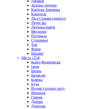
Джокер
Залізна людина
Капітан Америка
Каратель
Ліга Справедливості
Люди Ікс
Людина-павук
Месники
Росомаха
Супермен
Тор
Флеш
Шазам!
Міста (254)
Івано-Франківськ
Ізюм
Ірпінь
Балаклія
Боярка
Буча
Відомі столиці світу
Вінниця
Гірник
Дніпро
Донецьк