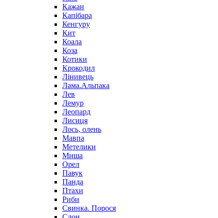
Кажан
Капібара
Кенгуру
Кит
Коала
Коза
Котики
Крокодил
Лінивець
Лама.Альпака
Лев
Лемур
Леопард
Лисиця
Лось, олень
Мавпа
Метелики
Миша
Орел
Павук
Панда
Птахи
Риби
Свинка. Порося
Слон