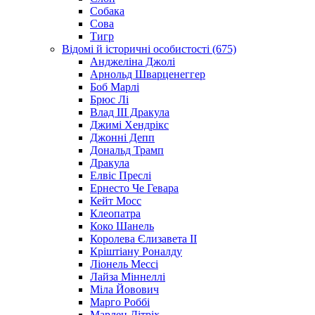
Собака
Сова
Тигр
Відомі й історичні особистості (675)
Анджеліна Джолі
Арнольд Шварценеггер
Боб Марлі
Брюс Лі
Влад III Дракула
Джимі Хендрікс
Джонні Депп
Дональд Трамп
Дракула
Елвіс Преслі
Ернесто Че Гевара
Кейт Мосс
Клеопатра
Коко Шанель
Королева Єлизавета ІІ
Кріштіану Роналду
Ліонель Мессі
Лайза Міннеллі
Міла Йовович
Марго Роббі
Марлен Дітріх