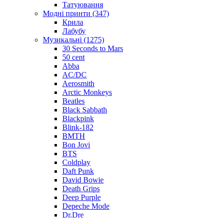
Татуювання
Модні принти (347)
Крила
Лабубу
Музикальні (1275)
30 Seconds to Mars
50 cent
Abba
AC/DC
Aerosmith
Arctic Monkeys
Beatles
Black Sabbath
Blackpink
Blink-182
BMTH
Bon Jovi
BTS
Coldplay
Daft Punk
David Bowie
Death Grips
Deep Purple
Depeche Mode
Dr.Dre