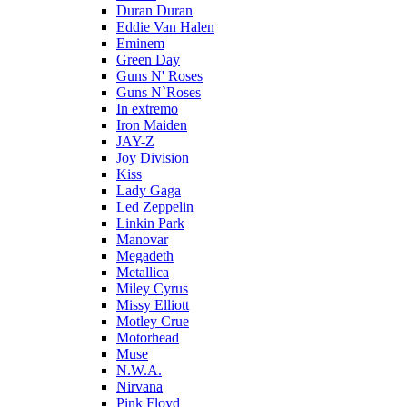
Duran Duran
Eddie Van Halen
Eminem
Green Day
Guns N' Roses
Guns N`Roses
In extremo
Iron Maiden
JAY-Z
Joy Division
Kiss
Lady Gaga
Led Zeppelin
Linkin Park
Manovar
Megadeth
Metallica
Miley Cyrus
Missy Elliott
Motley Crue
Motorhead
Muse
N.W.A.
Nirvana
Pink Floyd