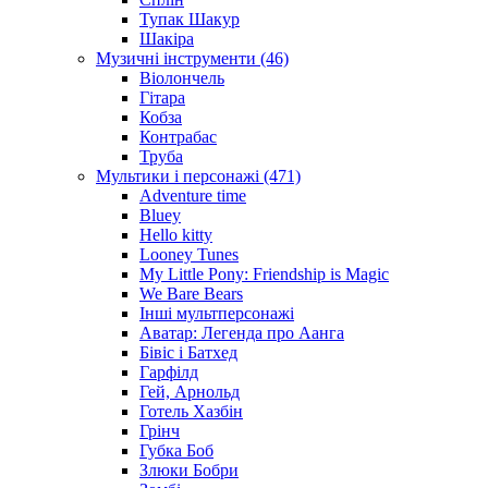
Тупак Шакур
Шакіра
Музичні інструменти (46)
Віолончель
Гітара
Кобза
Контрабас
Труба
Мультики і персонажі (471)
Adventure time
Bluey
Hello kitty
Looney Tunes
My Little Pony: Friendship is Magic
We Bare Bears
Інші мультперсонажі
Аватар: Легенда про Аанга
Бівіс і Батхед
Гарфілд
Гей, Арнольд
Готель Хазбін
Грінч
Губка Боб
Злюки Бобри