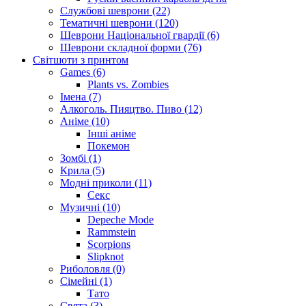
Службові шеврони (22)
Тематичні шеврони (120)
Шеврони Національної гвардії (6)
Шеврони складної форми (76)
Світшоти з принтом
Games (6)
Plants vs. Zombies
Імена (7)
Алкоголь. Пияцтво. Пиво (12)
Аніме (10)
Інші аніме
Покемон
Зомбі (1)
Крила (5)
Модні приколи (11)
Секс
Музичні (10)
Depeche Mode
Rammstein
Scorpions
Slipknot
Риболовля (0)
Сімейні (1)
Тато
Свята (3)