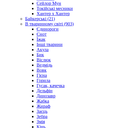
Сейлор Мун
Токійські месники
Хантер х Хантер
Байкерські (21)
В тваринному світі (903)
Єдинороги
Єнот
Їжак
Інші тварини
Акула
Бик
Віслюк
Ведмідь
Вовк
Гієна
Горила
Гусак, качечка
Дельфін
Динозавр
Жабка
Жираф
Заєць
Зебра
Змія
Кінь