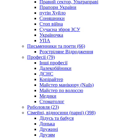
Правий сектор, Ультраправі
Прапори України
путін Хуйло
Соняшники
Стоп війна
Сучасна зброя ЗСУ
Україночка
УПА
Письменники та поети (66)
Розстріляне Відродження
Професії (79)
Інші професії
Далекобійники
ДСНС
Копірайтер
Майстер манікюру (Nails)
Майстер по волоссю
Медики
Стоматолог
Риболовля (23)
Сімейні, відносини (парні) (398)
Дідусь та бабуся
Донька
Дружині
Друзям