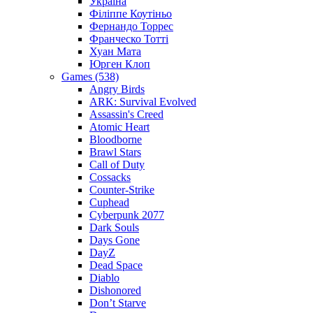
Україна
Філіппе Коутіньо
Фернандо Торрес
Франческо Тотті
Хуан Мата
Юрген Клоп
Games (538)
Angry Birds
ARK: Survival Evolved
Assassin's Creed
Atomic Heart
Bloodborne
Brawl Stars
Call of Duty
Cossacks
Counter-Strike
Cuphead
Cyberpunk 2077
Dark Souls
Days Gone
DayZ
Dead Space
Diablo
Dishonored
Don’t Starve