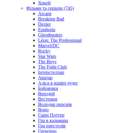
Хокей
Фільми та серіали (745)
Arcane
Breaking Bad
Dexter
Euphoria
Ghostbusters
Léon: The Professional
Marvel/DC
Rocky
Star Wars
The Boys
The Fight Club
Інтерстеллар
Аватар
Аліса в країні чудес
Бойовики
Венздей
Вестерни
Володар перснів
Воно
Гаррі Поттер
Гра в кальмара
Гра престолів
Гремліни