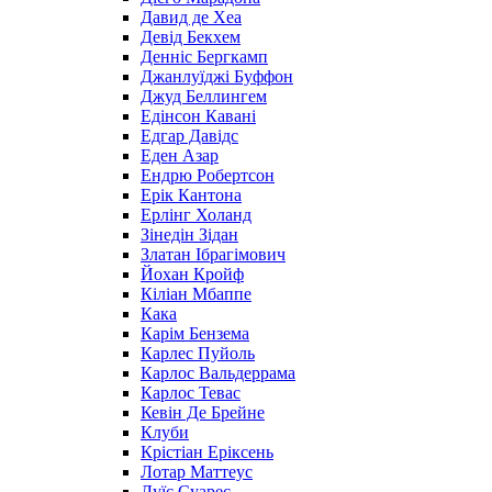
Давид де Хеа
Девід Бекхем
Денніс Бергкамп
Джанлуїджі Буффон
Джуд Беллингем
Едінсон Кавані
Едгар Давідс
Еден Азар
Ендрю Робертсон
Ерік Кантона
Ерлінг Холанд
Зінедін Зідан
Златан Ібрагімович
Йохан Кройф
Кіліан Мбаппе
Кака
Карім Бензема
Карлес Пуйоль
Карлос Вальдеррама
Карлос Тевас
Кевін Де Брейне
Клуби
Крістіан Еріксень
Лотар Маттеус
Луїс Суарес