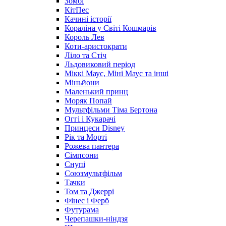
Зомбі
КітПес
Качині історії
Кораліна у Світі Кошмарів
Король Лев
Коти-аристократи
Ліло та Стіч
Льдовиковий період
Міккі Маус, Міні Маус та інші
Міньйони
Маленький принц
Моряк Попай
Мультфільми Тіма Бертона
Оггі і Кукарачі
Принцеси Disney
Рік та Морті
Рожева пантера
Сімпсони
Снупі
Союзмультфільм
Тачки
Том та Джеррі
Фінес і Ферб
Футурама
Черепашки-ніндзя