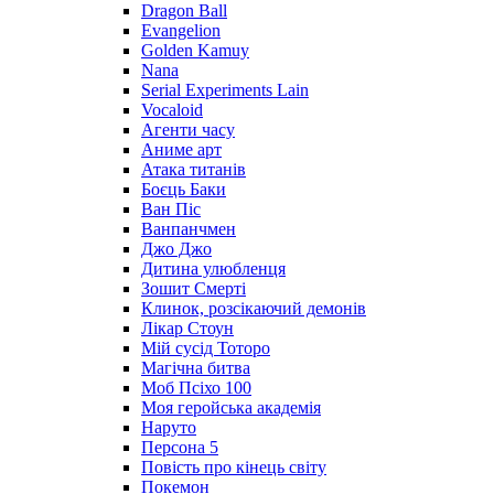
Dragon Ball
Evangelion
Golden Kamuy
Nana
Serial Experiments Lain
Vocaloid
Агенти часу
Аниме арт
Атака титанів
Боєць Баки
Ван Піс
Ванпанчмен
Джо Джо
Дитина улюбленця
Зошит Смерті
Клинок, розсікаючий демонів
Лікар Стоун
Мій сусід Тоторо
Магічна битва
Моб Псіхо 100
Моя геройська академія
Наруто
Персона 5
Повість про кінець світу
Покемон