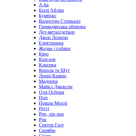
А-ha
Біллі Айліш
Бумбокс
Валентин Стрикало
Громадянська оборона
Дет-метал/деткор
Джон Лєннон
Електронна
Жадан і собаки
Кіно
Кіпєлов
Класика
Король та Шут
Ленні Кравіц
Мадонна
Майкл Джексон
Оззі Осборн
Поп
Пошла Моллі
Реггі
Реп, хіп-хоп
Рок
Сектор Газу
Скрябін
Сплін