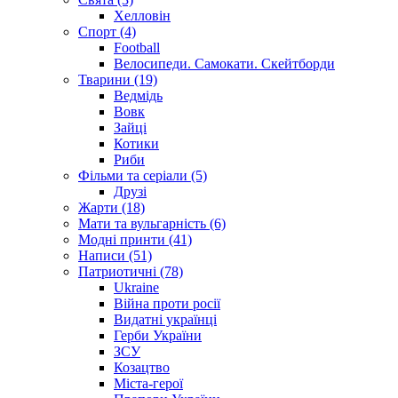
Хелловін
Спорт (4)
Football
Велосипеди. Самокати. Скейтборди
Тварини (19)
Ведмідь
Вовк
Зайці
Котики
Риби
Фільми та серіали (5)
Друзі
Жарти (18)
Мати та вульгарність (6)
Модні принти (41)
Написи (51)
Патриотичні (78)
Ukraine
Війна проти росії
Видатні українці
Герби України
ЗСУ
Козацтво
Міста-герої