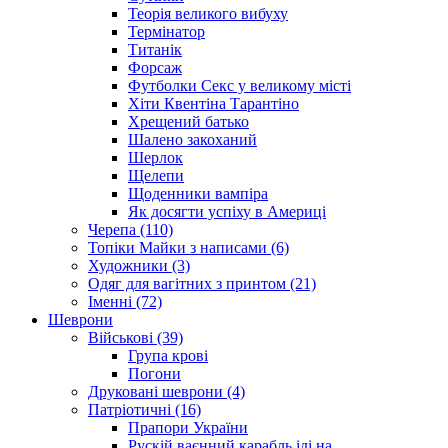
Теорія великого вибуху
Термінатор
Титанік
Форсаж
Футболки Секс у великому місті
Хіти Квентіна Тарантіно
Хрещений батько
Шалено закоханий
Шерлок
Щелепи
Щоденники вампіра
Як досягти успіху в Америці
Черепа (110)
Топіки Майки з написами (6)
Художники (3)
Одяг для вагітних з принтом (21)
Іменні (72)
Шеврони
Військові (39)
Група крові
Погони
Друковані шеврони (4)
Патріотичні (16)
Прапори України
Рускій ваєнний карабль іді на