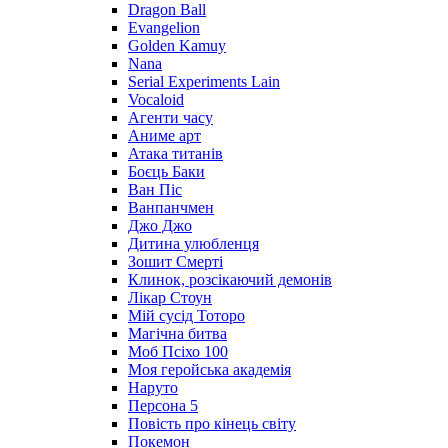
Dragon Ball
Evangelion
Golden Kamuy
Nana
Serial Experiments Lain
Vocaloid
Агенти часу
Аниме арт
Атака титанів
Боєць Баки
Ван Піс
Ванпанчмен
Джо Джо
Дитина улюбленця
Зошит Смерті
Клинок, розсікаючий демонів
Лікар Стоун
Мій сусід Тоторо
Магічна битва
Моб Псіхо 100
Моя геройська академія
Наруто
Персона 5
Повість про кінець світу
Покемон