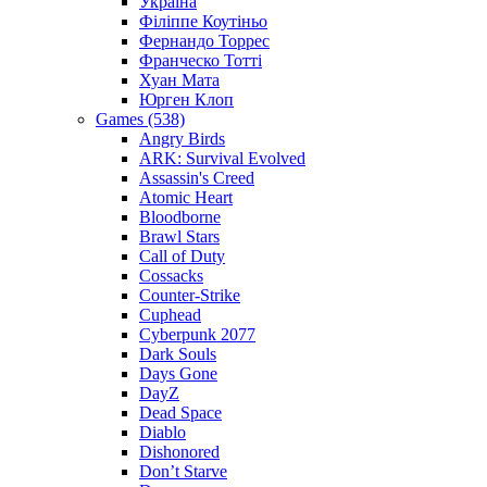
Україна
Філіппе Коутіньо
Фернандо Торрес
Франческо Тотті
Хуан Мата
Юрген Клоп
Games (538)
Angry Birds
ARK: Survival Evolved
Assassin's Creed
Atomic Heart
Bloodborne
Brawl Stars
Call of Duty
Cossacks
Counter-Strike
Cuphead
Cyberpunk 2077
Dark Souls
Days Gone
DayZ
Dead Space
Diablo
Dishonored
Don’t Starve