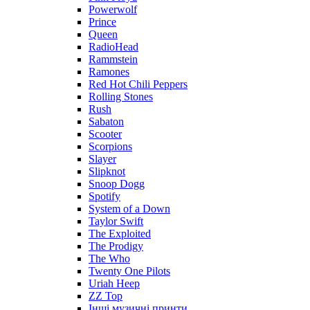
Powerwolf
Prince
Queen
RadioHead
Rammstein
Ramones
Red Hot Chili Peppers
Rolling Stones
Rush
Sabaton
Scooter
Scorpions
Slayer
Slipknot
Snoop Dogg
Spotify
System of a Down
Taylor Swift
The Exploited
The Prodigy
The Who
Twenty One Pilots
Uriah Heep
ZZ Top
Інші музичні принти