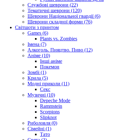
Службові шеврони (22)
Тематичні шеврони (120)
Шеврони Національної гвардії (6)
Шеврони складної форми (76)
Світшоти з принтом
Games (6)
Plants vs. Zombies
Імена (7)
Алкоголь. Пияцтво. Пиво (12)
Аніме (10)
Інші аніме
Покемон
Зомбі (1)
Крила (5)
Модні приколи (11)
Секс
Музичні (10)
Depeche Mode
Rammstein
Scorpions
Slipknot
Риболовля (0)
Сімейні (1)
Тато
Свята (3)