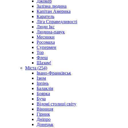
Джокер
Залізна людина
Капітан Америка
Каратель
Ліга Справедливості
Люди Ікс
Людина-павук
Месники
Росомаха
Супермен
Тор
Флеш
Шазам!
Міста (254)
Івано-Франківськ
Ізюм
Ірпінь
Балаклія
Боярка
Буча
Відомі столиці світу
Вінниця
Гірник
Дніпро
Донецьк