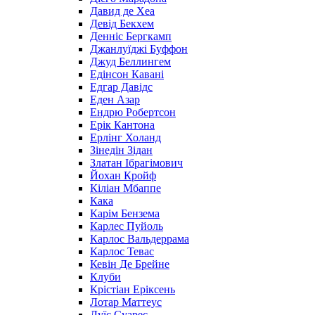
Давид де Хеа
Девід Бекхем
Денніс Бергкамп
Джанлуїджі Буффон
Джуд Беллингем
Едінсон Кавані
Едгар Давідс
Еден Азар
Ендрю Робертсон
Ерік Кантона
Ерлінг Холанд
Зінедін Зідан
Златан Ібрагімович
Йохан Кройф
Кіліан Мбаппе
Кака
Карім Бензема
Карлес Пуйоль
Карлос Вальдеррама
Карлос Тевас
Кевін Де Брейне
Клуби
Крістіан Еріксень
Лотар Маттеус
Луїс Суарес