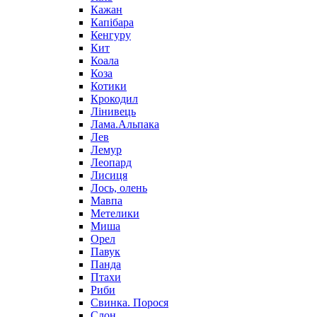
Кажан
Капібара
Кенгуру
Кит
Коала
Коза
Котики
Крокодил
Лінивець
Лама.Альпака
Лев
Лемур
Леопард
Лисиця
Лось, олень
Мавпа
Метелики
Миша
Орел
Павук
Панда
Птахи
Риби
Свинка. Порося
Слон