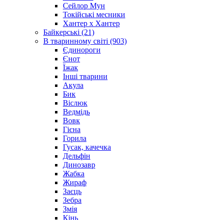
Сейлор Мун
Токійські месники
Хантер х Хантер
Байкерські (21)
В тваринному світі (903)
Єдинороги
Єнот
Їжак
Інші тварини
Акула
Бик
Віслюк
Ведмідь
Вовк
Гієна
Горила
Гусак, качечка
Дельфін
Динозавр
Жабка
Жираф
Заєць
Зебра
Змія
Кінь