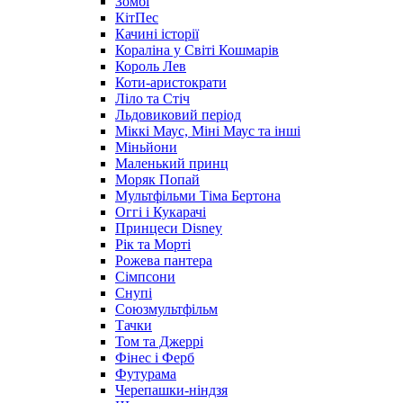
Зомбі
КітПес
Качині історії
Кораліна у Світі Кошмарів
Король Лев
Коти-аристократи
Ліло та Стіч
Льдовиковий період
Міккі Маус, Міні Маус та інші
Міньйони
Маленький принц
Моряк Попай
Мультфільми Тіма Бертона
Оггі і Кукарачі
Принцеси Disney
Рік та Морті
Рожева пантера
Сімпсони
Снупі
Союзмультфільм
Тачки
Том та Джеррі
Фінес і Ферб
Футурама
Черепашки-ніндзя