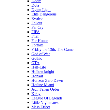
Doom
Dota
Dying Light
Elite Dangerous
Evolve
Fallout
Far Cry
FIFA
Fnaf
For Honor
Fortnite
Friday the 13th: The Game
God of War
Gothic
GTA
Half-Life
Hollow knight
Honkai
Horizon Zero Dawn
Hotline Miami
Jedi: Fallen Order
Kirby
League Of Legends
Little Nightmares
Mass Effect