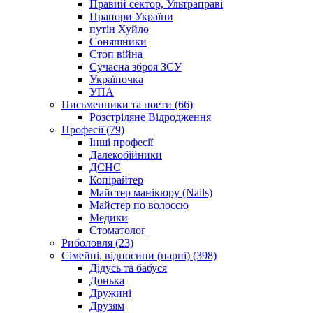
Правий сектор, Ультраправі
Прапори України
путін Хуйло
Соняшники
Стоп війна
Сучасна зброя ЗСУ
Україночка
УПА
Письменники та поети (66)
Розстріляне Відродження
Професії (79)
Інші професії
Далекобійники
ДСНС
Копірайтер
Майстер манікюру (Nails)
Майстер по волоссю
Медики
Стоматолог
Риболовля (23)
Сімейні, відносини (парні) (398)
Дідусь та бабуся
Донька
Дружині
Друзям