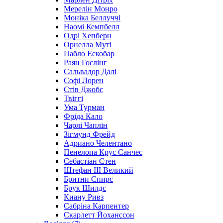
Мерелін Монро
Моніка Беллуччі
Наомі Кемпбелл
Одрі Хепберн
Орнелла Муті
Пабло Ескобар
Раян Гослінг
Сальвадор Далі
Софі Лорен
Стів Джобс
Твіггі
Ума Турман
Фріда Кало
Чарлі Чаплін
Зігмунд Фрейд
Адриано Челентано
Пенелопа Крус Санчес
Себастіан Стен
Штефан III Великий
Бритни Спирс
Брук Шилдс
Киану Ривз
Сабріна Карпентер
Скарлетт Йоханссон