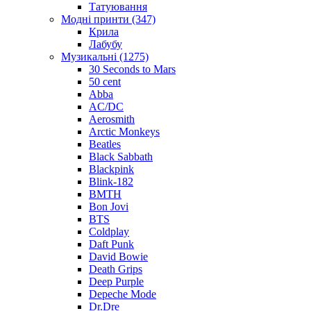
Татуювання
Модні принти (347)
Крила
Лабубу
Музикальні (1275)
30 Seconds to Mars
50 cent
Abba
AC/DC
Aerosmith
Arctic Monkeys
Beatles
Black Sabbath
Blackpink
Blink-182
BMTH
Bon Jovi
BTS
Coldplay
Daft Punk
David Bowie
Death Grips
Deep Purple
Depeche Mode
Dr.Dre