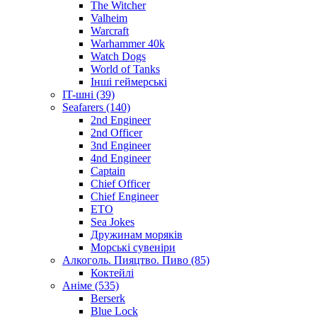
The Witcher
Valheim
Warcraft
Warhammer 40k
Watch Dogs
World of Tanks
Інші геймерські
IT-шні (39)
Seafarers (140)
2nd Engineer
2nd Officer
3nd Engineer
4nd Engineer
Captain
Chief Officer
Chief Еngineer
ETO
Sea Jokes
Дружинам моряків
Морські сувеніри
Алкоголь. Пияцтво. Пиво (85)
Коктейлі
Аніме (535)
Berserk
Blue Lock