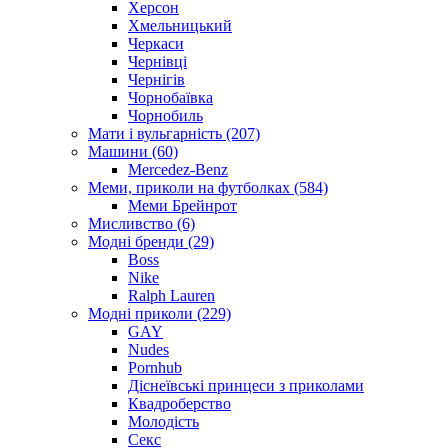
Херсон
Хмельницький
Черкаси
Чернівці
Чернігів
Чорнобаївка
Чорнобиль
Мати і вульгарність (207)
Машини (60)
Mercedez-Benz
Меми, приколи на футболках (584)
Меми Брейнрот
Мисливство (6)
Модні бренди (29)
Boss
Nike
Ralph Lauren
Модні приколи (229)
GAY
Nudes
Pornhub
Діснеївські принцеси з приколами
Квадроберство
Молодість
Секс