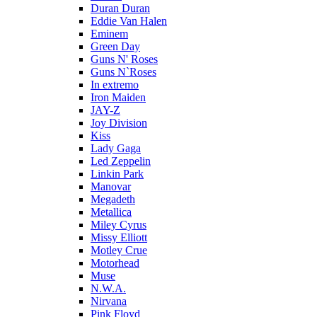
Duran Duran
Eddie Van Halen
Eminem
Green Day
Guns N' Roses
Guns N`Roses
In extremo
Iron Maiden
JAY-Z
Joy Division
Kiss
Lady Gaga
Led Zeppelin
Linkin Park
Manovar
Megadeth
Metallica
Miley Cyrus
Missy Elliott
Motley Crue
Motorhead
Muse
N.W.A.
Nirvana
Pink Floyd