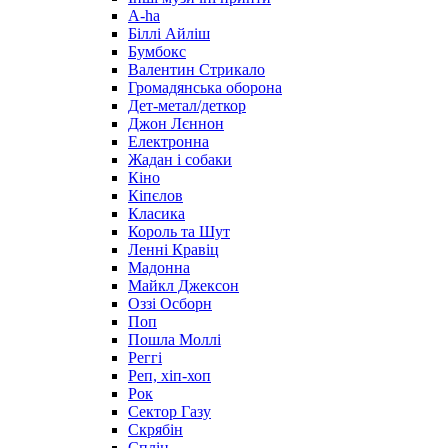
А-ha
Біллі Айліш
Бумбокс
Валентин Стрикало
Громадянська оборона
Дет-метал/деткор
Джон Лєннон
Електронна
Жадан і собаки
Кіно
Кіпєлов
Класика
Король та Шут
Ленні Кравіц
Мадонна
Майкл Джексон
Оззі Осборн
Поп
Пошла Моллі
Реггі
Реп, хіп-хоп
Рок
Сектор Газу
Скрябін
Сплін