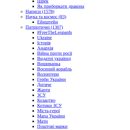
Шрек
Як приборкати дракона
Написи (1578)
Наука та космос (83)
Ейнштейн
Патріотичні (1307)
#FreeTheLeopards
Ukraine
Історія
Анархія
Війна проти росії
Видатні українці
Вишиванка
Воєнний корабль
Волонтери
Герби України
Дитяче
Жарти
ЗСУ
Козацтво
Котики ЗСУ
Міста-герої
Мапа України
Мати
Поштові марки