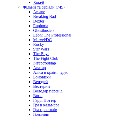
Хокей
Фільми та серіали (745)
Arcane
Breaking Bad
Dexter
Euphoria
Ghostbusters
Léon: The Professional
Marvel/DC
Rocky
Star Wars
The Boys
The Fight Club
Інтерстеллар
Аватар
Аліса в країні чудес
Бойовики
Венздей
Вестерни
Володар перснів
Воно
Гаррі Поттер
Гра в кальмара
Гра престолів
Гремліни