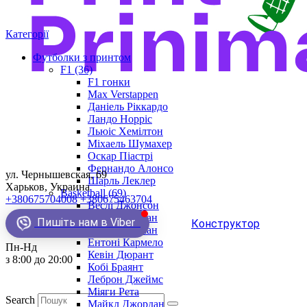
Категорії
Футболки з принтом
F1 (36)
F1 гонки
Max Verstappen
Даніель Ріккардо
Ландо Норріс
Льюіс Хемілтон
Міхаель Шумахер
Оскар Піастрі
Фернандо Алонсо
ул. Чернышевская, 69
Шарль Леклер
Харьков, Украина
Basketball (69)
+380675704008
+380675463704
Веслі Джонсон
Демар Деразан
Пишіть нам в Viber
Конструктор
Денніс Родман
Ентоні Кармело
Пн-Нд
Кевін Дюрант
з 8:00 до 20:00
Кобі Браянт
Леброн Джеймс
Міяги Рета
Search
Майкл Джордан