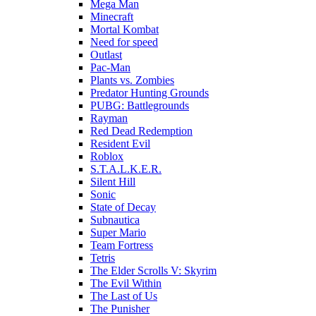
Mega Man
Minecraft
Mortal Kombat
Need for speed
Outlast
Pac-Man
Plants vs. Zombies
Predator Hunting Grounds
PUBG: Battlegrounds
Rayman
Red Dead Redemption
Resident Evil
Roblox
S.T.A.L.K.E.R.
Silent Hill
Sonic
State of Decay
Subnautica
Super Mario
Team Fortress
Tetris
The Elder Scrolls V: Skyrim
The Evil Within
The Last of Us
The Punisher