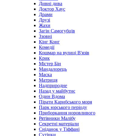
Дивні дива
Доктор Хаус
Драми
Друзі
Жахи
Загін Самогубців
Ззовні
Кінг Конг
Комедії
Кошмар на вулиці В'язів
Крик
Містер Бін
Мандалорець
Маска
Матриця
Надприродне
Назад у майбутнє
Один Вдома
Пірати Карибського моря
Парк юрського періоду
Приборкання норовливого
Рятівники Малібу
Секретні матеріали
Сніданок у Тіффані
Сутінки