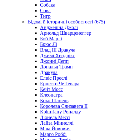
Собака
Сова
Тигр
Відомі й історичні особистості (675)
Анджеліна Джолі
Арнольд Шварценеггер
Боб Марлі
Брюс Лі
Влад III Дракула
Джимі Хендрікс
Джонні Депп
Дональд Трамп
Дракула
Елвіс Преслі
Ернесто Че Гевара
Кейт Мосс
Клеопатра
Коко Шанель
Королева Єлизавета ІІ
Кріштіану Роналду
Ліонель Мессі
Лайза Міннеллі
Міла Йовович
Марго Роббі
Марлен Дітріх