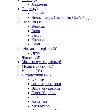
Хелловін
Спорт (4)
Football
Велосипеди. Самокати. Скейтборди
Тварини (19)
Ведмідь
Вовк
Зайці
Котики
Риби
Фільми та серіали (5)
Друзі
Жарти (18)
Мати та вульгарність (6)
Модні принти (41)
Написи (51)
Патриотичні (78)
Ukraine
Війна проти росії
Видатні українці
Герби України
ЗСУ
Козацтво
Міста-герої