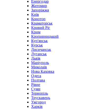
Енергодар
Житомир
Запоріжжя
Київ
Конотоп
Краматорськ
Кривий Ріг
Крим
Кропивницький
Куп'янськ
Курськ
Лисичанськ
Луганськ
Львів
Маріуполь
Миколаїв
Нова Каховка
Одеса
Полтава
Рівне
Суми
Тернопіль
Трускавець
Ужгород
Харків