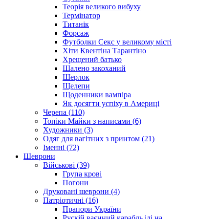
Теорія великого вибуху
Термінатор
Титанік
Форсаж
Футболки Секс у великому місті
Хіти Квентіна Тарантіно
Хрещений батько
Шалено закоханий
Шерлок
Щелепи
Щоденники вампіра
Як досягти успіху в Америці
Черепа (110)
Топіки Майки з написами (6)
Художники (3)
Одяг для вагітних з принтом (21)
Іменні (72)
Шеврони
Військові (39)
Група крові
Погони
Друковані шеврони (4)
Патріотичні (16)
Прапори України
Рускій ваєнний карабль іді на