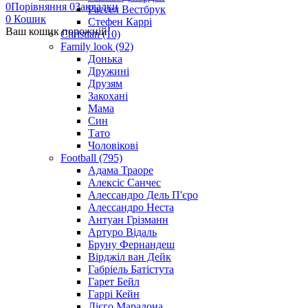
0
Порівняння
0
Закладки
Рассел Вестбрук
0
Кошик
Стефен Каррі
Ваш кошик порожній!
Christian (10)
Family look (92)
Донька
Дружині
Друзям
Закохані
Мама
Син
Тато
Чоловікові
Football (795)
Адама Траоре
Алексіс Санчес
Алессандро Дель П'єро
Алессандро Неста
Антуан Грізманн
Артуро Відаль
Бруну Фернандеш
Вірджіл ван Дейк
Габріель Батістута
Гарет Бейл
Гаррі Кейн
Дієго Марадона