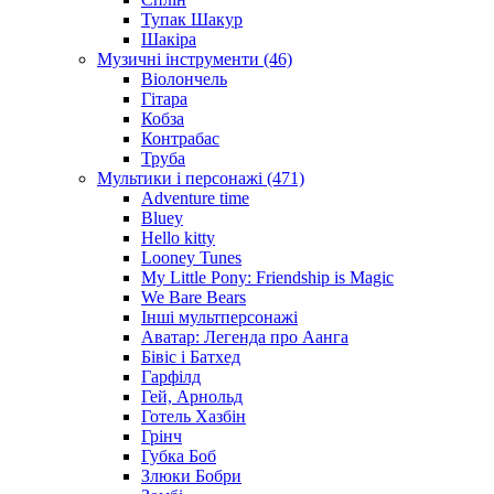
Тупак Шакур
Шакіра
Музичні інструменти (46)
Віолончель
Гітара
Кобза
Контрабас
Труба
Мультики і персонажі (471)
Adventure time
Bluey
Hello kitty
Looney Tunes
My Little Pony: Friendship is Magic
We Bare Bears
Інші мультперсонажі
Аватар: Легенда про Аанга
Бівіс і Батхед
Гарфілд
Гей, Арнольд
Готель Хазбін
Грінч
Губка Боб
Злюки Бобри