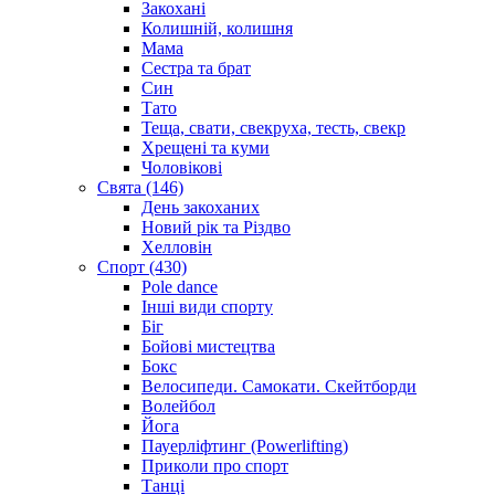
Закохані
Колишній, колишня
Мама
Сестра та брат
Син
Тато
Теща, свати, свекруха, тесть, свекр
Хрещені та куми
Чоловікові
Свята (146)
День закоханих
Новий рік та Різдво
Хелловін
Спорт (430)
Pole dance
Інші види спорту
Біг
Бойові мистецтва
Бокс
Велосипеди. Самокати. Скейтборди
Волейбол
Йога
Пауерліфтинг (Powerlifting)
Приколи про спорт
Танці