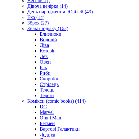
Весілля (7)
Дівоча вечірка (14)
День народження. Ювілей (49)
Еко (14)
Зброя (27)
Знаки зодіаку (162)
Близнюки
Водолій
Діва
Козеріг
Лев
Овен
Рак
Риби
Скорпіон
Стрілець
Телець
Терези
Комікси (comic books) (414)
DC
Marvel
Omni Man
Бетмен
Вартові Галактики
Дедпул