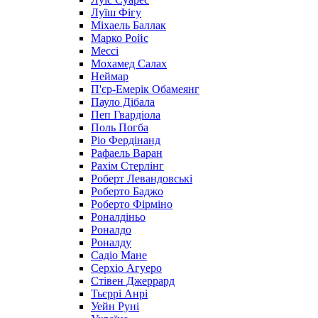
Луїш Фігу
Міхаель Баллак
Марко Ройс
Мессі
Мохамед Салах
Неймар
П'єр-Емерік Обамеянг
Пауло Дібала
Пеп Гвардіола
Поль Погба
Ріо Фердінанд
Рафаель Варан
Рахім Стерлінг
Роберт Левандовські
Роберто Баджо
Роберто Фірміно
Роналдіньо
Роналдо
Роналду
Садіо Мане
Серхіо Агуеро
Стівен Джеррард
Тьєррі Анрі
Уейн Руні