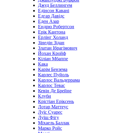
Джуд Беллингем
Едінсон Кавані
Едгар Давідс
Еден Азар
Ендрю Робертсон
Ерік Кантона
Ерлінг Холанд
Зінедін Зідан
Златан Ібрагімович
Йохан Кройф
Кіліан Мбаппе
Кака
Карім Бензема
Карлес Пуйоль
Карлос Вальдеррама
Карлос Тевас
Кевін Де Брейне
Клуби
Крістіан Еріксень
Лотар Маттеус
Луїс Суарес
Луїш Фігу
Міхаель Баллак
Марко Ройс