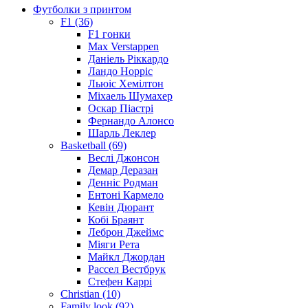
Футболки з принтом
F1 (36)
F1 гонки
Max Verstappen
Даніель Ріккардо
Ландо Норріс
Льюіс Хемілтон
Міхаель Шумахер
Оскар Піастрі
Фернандо Алонсо
Шарль Леклер
Basketball (69)
Веслі Джонсон
Демар Деразан
Денніс Родман
Ентоні Кармело
Кевін Дюрант
Кобі Браянт
Леброн Джеймс
Міяги Рета
Майкл Джордан
Рассел Вестбрук
Стефен Каррі
Christian (10)
Family look (92)