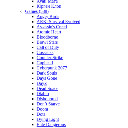
Хуан Мата
Юрген Клоп
Games (538)
Angry Birds
ARK: Survival Evolved
Assassin's Creed
Atomic Heart
Bloodborne
Brawl Stars
Call of Duty
Cossacks
Counter-Strike
Cuphead
Cyberpunk 2077
Dark Souls
Days Gone
DayZ
Dead Space
Diablo
Dishonored
Don’t Starve
Doom
Dota
Dying Light
Elite Dangerous