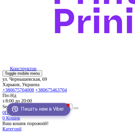
Конструктор
Toggle mobile menu
ул. Чернышевская, 69
Харьков, Украина
+380675704008
+380675463704
Пн-Нд
з 8:00 до 20:00
Search
Пишіть нам в Viber
0
Порівняння
0
Закладки
0
Кошик
Ваш кошик порожній!
Категорії