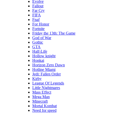
Evolve
Fallout
Far Cry
FIFA
Fnaf
For Honor
Fortnite
Friday the 13th: The Game
God of War
Gothic
GTA
Half-Life
Hollow knight
Honkai
Horizon Zero Dawn
Hotline Miami
Jedi: Fallen Order
Kirby
League Of Legends
Little Nightmares
Mass Effect
Mega Man
Minecraft
Mortal Kombat
Need for speed