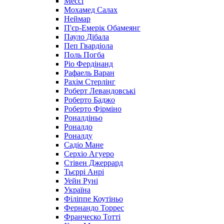
Мессі
Мохамед Салах
Неймар
П'єр-Емерік Обамеянг
Пауло Дібала
Пеп Гвардіола
Поль Погба
Ріо Фердінанд
Рафаель Варан
Рахім Стерлінг
Роберт Левандовські
Роберто Баджо
Роберто Фірміно
Роналдіньо
Роналдо
Роналду
Садіо Мане
Серхіо Агуеро
Стівен Джеррард
Тьєррі Анрі
Уейн Руні
Україна
Філіппе Коутіньо
Фернандо Торрес
Франческо Тотті