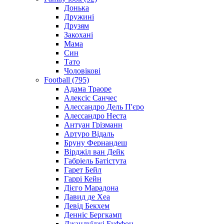
Донька
Дружині
Друзям
Закохані
Мама
Син
Тато
Чоловікові
Football (795)
Адама Траоре
Алексіс Санчес
Алессандро Дель П'єро
Алессандро Неста
Антуан Грізманн
Артуро Відаль
Бруну Фернандеш
Вірджіл ван Дейк
Габріель Батістута
Гарет Бейл
Гаррі Кейн
Дієго Марадона
Давид де Хеа
Девід Бекхем
Денніс Бергкамп
Джанлуїджі Буффон