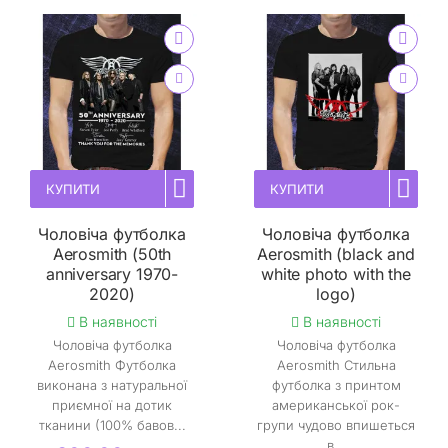
КУПИТИ
КУПИТИ
Чоловіча футболка
Чоловіча футболка
Aerosmith (50th
Aerosmith (black and
anniversary 1970-
white photo with the
2020)
logo)
В наявності
В наявності
Чоловіча футболка
Чоловіча футболка
Aerosmith Футболка
Aerosmith Стильна
виконана з натуральної
футболка з принтом
приємної на дотик
американської рок-
тканини (100% бавов...
групи чудово впишеться
в...