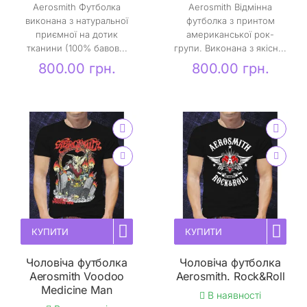
Aerosmith Футболка
Aerosmith Відмінна
виконана з натуральної
футболка з принтом
приємної на дотик
американської рок-
тканини (100% бавов...
групи. Виконана з якісн...
800.00 грн.
800.00 грн.
КУПИТИ
КУПИТИ
Чоловіча футболка
Чоловіча футболка
Aerosmith Voodoo
Aerosmith. Rock&Roll
Medicine Man
В наявності