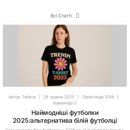
Всі Статті
Автор:
Tatiana
|
28 травня 2025
|
Переглядів 1049
|
Коментарі 0
Наймодніші футболки
2025:альтернатива білій футболці
Чим замінити білу футболку у 2025 році? У статті всі тренди: