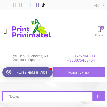
Iнфо
0
Toggle mobile menu
Кошик
+380675704008
ул. Чернышевская, 69
Харьков, Украина
+380675463704
Пишіть нам в Viber
Конструктор
Search
Футболки Aerosmith